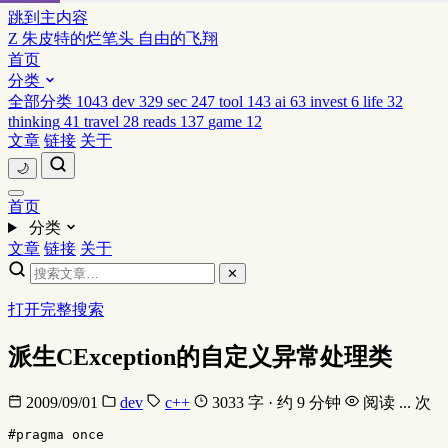
跳到主内容
Z
朱皮特的烂笔头
自由的飞翔
首页
分类
全部分类
1043
dev
329
sec
247
tool
143
ai
63
invest
6
life
32
thinking
41
travel
28
reads
137
game
12
文章
链接
关于
🌙
首页
分类
文章
链接
关于
✕
打开完整搜索
派生CException的自定义异常处理类
2009/09/01
dev
c++
3033 字 · 约 9 分钟
阅读
...
次