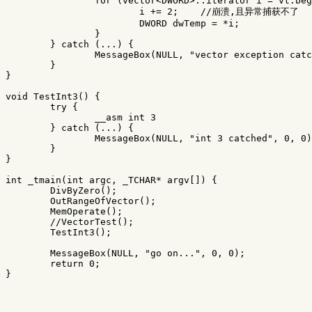
for
(
vector
<
DWORD
>::
iterator
i
=
vt
.
beg
i
+=
2
;
//崩溃,且异常捕获不了
DWORD
dwTemp
=
*
i
;
}
}
catch
(...)
{
MessageBox
(
NULL
,
"vector exception catc
}
}
void
TestInt3
()
{
try
{
__asm
int
3
}
catch
(...)
{
MessageBox
(
NULL
,
"int 3 catched"
,
0
,
0
)
}
}
int
_tmain
(
int
argc
,
_TCHAR
*
argv
[])
{
DivByZero
();
OutRangeOfVector
();
MemOperate
();
//VectorTest();
TestInt3
();
MessageBox
(
NULL
,
"go on..."
,
0
,
0
);
return
0
;
}