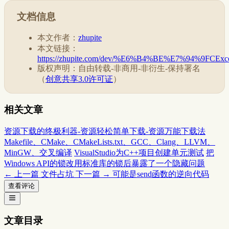
文档信息
本文作者：
zhupite
本文链接：
https://zhupite.com/dev/%E6%B4%BE%E7%94
版权声明：自由转载-非商用-非衍生-保持署名
（
创意共享3.0许可证
）
相关文章
资源下载的终极利器-资源轻松简单下载-资源万能下载法
Makefile、CMake、CMakeLists.txt、GCC、Clang、LLVM、
MinGW、交叉编译
VisualStudio为C++项目创建单元测试
把
Windows API的锁改用标准库的锁后暴露了一个隐藏问题
← 上一篇
文件占坑
下一篇 →
可能是send函数的逆向代码
查看评论
文章目录