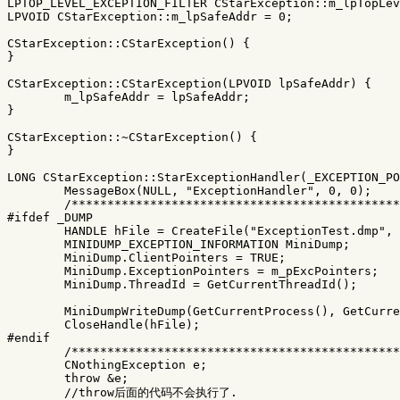
LPTOP_LEVEL_EXCEPTION_FILTER
CStarException
::
m_lpTopLev
LPVOID
CStarException
::
m_lpSafeAddr
=
0
;
CStarException
::
CStarException
()
{
}
CStarException
::
CStarException
(
LPVOID
lpSafeAddr
)
{
m_lpSafeAddr
=
lpSafeAddr
;
}
CStarException
::~
CStarException
()
{
}
LONG
CStarException
::
StarExceptionHandler
(
_EXCEPTION_PO
MessageBox
(
NULL
,
"ExceptionHandler"
,
0
,
0
);
/**********************************************
HANDLE
hFile
=
CreateFile
(
"ExceptionTest.dmp"
,
MINIDUMP_EXCEPTION_INFORMATION
MiniDump
;
MiniDump
.
ClientPointers
=
TRUE
;
MiniDump
.
ExceptionPointers
=
m_pExcPointers
;
MiniDump
.
ThreadId
=
GetCurrentThreadId
();
MiniDumpWriteDump
(
GetCurrentProcess
(),
GetCurre
CloseHandle
(
hFile
);
/**********************************************
CNothingException
e
;
throw
&
e
;
//throw后面的代码不会执行了.