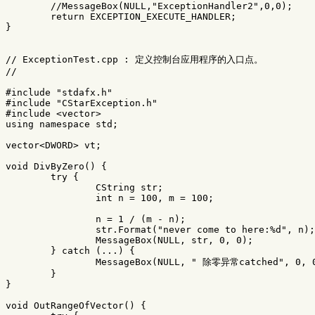
//MessageBox(NULL,"ExceptionHandler2",0,0);
return
EXCEPTION_EXECUTE_HANDLER
;
}
// ExceptionTest.cpp : 定义控制台应用程序的入口点。
//
#include
"stdafx.h"
#include
"CStarException.h"
#include
<vector>
using
namespace
std
;
vector
<
DWORD
>
vt
;
void
DivByZero
()
{
try
{
CString
str
;
int
n
=
100
,
m
=
100
;
n
=
1
/
(
m
-
n
);
str
.
Format
(
"never come to here:%d"
,
n
);
MessageBox
(
NULL
,
str
,
0
,
0
);
}
catch
(...)
{
MessageBox
(
NULL
,
" 除零异常catched"
,
0
,
}
}
void
OutRangeOfVector
()
{