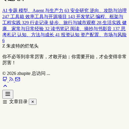
AI 专题
模型、Agent 与生产力
63
安全研究
逆向、攻防与治理
247
工具箱
效率工具与开源项目
143
开发笔记
编程、框架与
工程实践
329
行走记录
徒步、旅行与城市观察
28
生活实践
健
康、家常与日常经验
32
读书笔记
阅读、摘抄与书影音
137
思
考札记
认知、方法与成长
41
投资认知
资产配置、市场与风险
6
Z
朱皮特的烂笔头
你不必等到非常厉害，才敢开始；你需要开始，才会变得非常
厉害！
© 2026
zhupite
总访问
...
文章目录
✕