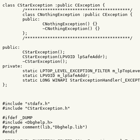
class
CStarException
:
public
CException
{
/******************************************/
class
CNothingException
:
public
CException
{
public:
CNothingException
()
{}
~
CNothingException
()
{}
};
/******************************************/
public:
CStarException
();
CStarException
(
LPVOID
lpSafeAddr
);
~
CStarException
();
private:
static
LPTOP_LEVEL_EXCEPTION_FILTER
m_lpTopLeve
static
LPVOID
m_lpSafeAddr
;
static
LONG
WINAPI
StarExceptionHandler
(
_EXCEPT
};
#include
"stdafx.h"
#include
"CStarException.h"
#ifdef _DUMP

#include
<Dbghelp.h>
#pragma comment(lib,"Dbghelp.lib")
