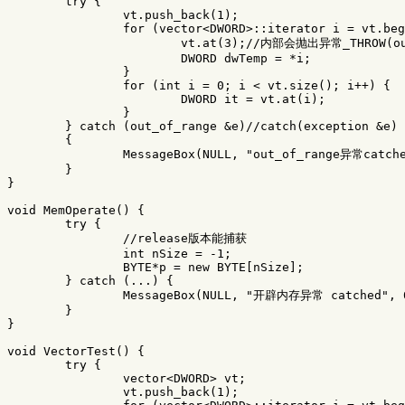
try
{
vt
.
push_back
(
1
);
for
(
vector
<
DWORD
>::
iterator
i
=
vt
.
beg
vt
.
at
(
3
);
//内部会抛出异常_THROW(out_
DWORD
dwTemp
=
*
i
;
}
for
(
int
i
=
0
;
i
<
vt
.
size
();
i
++
)
{
DWORD
it
=
vt
.
at
(
i
);
}
}
catch
(
out_of_range
&
e
)
//catch(exception &e)
{
MessageBox
(
NULL
,
"out_of_range异常catch
}
}
void
MemOperate
()
{
try
{
//release版本能捕获
int
nSize
=
-
1
;
BYTE
*
p
=
new
BYTE
[
nSize
];
}
catch
(...)
{
MessageBox
(
NULL
,
"开辟内存异常 catched"
,
}
}
void
VectorTest
()
{
try
{
vector
<
DWORD
>
vt
;
vt
.
push_back
(
1
);