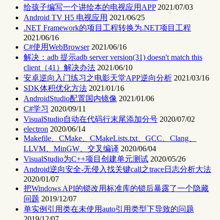
给孩子编写一个讲绘本的电视应用APP
2021/07/03
Android TV H5 电视应用
2021/06/25
.NET Framework的项目工程转换为.NET项目工程
2021/06/16
C#使用WebBrowser
2021/06/16
解决：adb 提示adb server version(31) doesn't match this
client（41）解决办法
2021/06/10
安卓逆向入门练习之电影天堂APP逆向分析
2021/03/16
SDK体积优化方法
2021/01/16
AndroidStudio配置国内镜像
2021/01/06
C#学习
2020/09/11
VisualStudio自动在代码行末尾添加分号
2020/07/02
electron
2020/06/14
Makefile、CMake、CMakeLists.txt、GCC、Clang、
LLVM、MinGW、交叉编译
2020/06/04
VisualStudio为C++项目创建单元测试
2020/05/26
Android逆向安全-无侵入找关键call之trace日志分析大法
2020/01/07
把Windows API的锁改用标准库的锁后暴露了一个隐藏
问题
2019/12/07
单实例引用类在未使用auto引用类型下导致的问题
2019/12/07