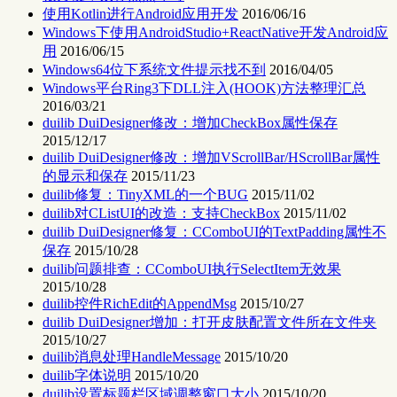
使用Kotlin进行Android应用开发
2016/06/16
Windows下使用AndroidStudio+ReactNative开发Android应
用
2016/06/15
Windows64位下系统文件提示找不到
2016/04/05
Windows平台Ring3下DLL注入(HOOK)方法整理汇总
2016/03/21
duilib DuiDesigner修改：增加CheckBox属性保存
2015/12/17
duilib DuiDesigner修改：增加VScrollBar/HScrollBar属性
的显示和保存
2015/11/23
duilib修复：TinyXML的一个BUG
2015/11/02
duilib对CListUI的改造：支持CheckBox
2015/11/02
duilib DuiDesigner修复：CComboUI的TextPadding属性不
保存
2015/10/28
duilib问题排查：CComboUI执行SelectItem无效果
2015/10/28
duilib控件RichEdit的AppendMsg
2015/10/27
duilib DuiDesigner增加：打开皮肤配置文件所在文件夹
2015/10/27
duilib消息处理HandleMessage
2015/10/20
duilib字体说明
2015/10/20
duilib设置标题栏区域调整窗口大小
2015/10/20