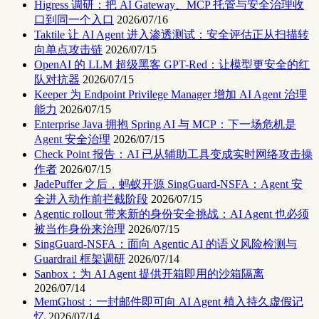
Higress 调研：把 AI Gateway、MCP 托管与安全治理收
口到同一个入口
2026/07/16
Taktile 让 AI Agent 进入渗透测试：安全评估正从扫描转
向单点攻击链
2026/07/15
OpenAI 的 LLM 超级黑客 GPT-Red：让模型更安全的红
队对抗器
2026/07/15
Keeper 为 Endpoint Privilege Manager 增加 AI Agent 治理
能力
2026/07/15
Enterprise Java 拥抱 Spring AI 与 MCP：下一场危机是
Agent 安全治理
2026/07/15
Check Point 报告：AI 已从辅助工具变成实时网络攻击操
作者
2026/07/15
JadePuffer 之后，蚂蚁开源 SingGuard-NSFA：Agent 安
全进入动作前拦截阶段
2026/07/15
Agentic rollout 带来新的身份安全挑战：AI Agent 也必须
被当作身份来治理
2026/07/15
SingGuard-NSFA：面向 Agentic AI 的语义风险检测与
Guardrail 框架调研
2026/07/14
Sanbox：为 AI Agent 提供开箱即用的沙箱隔离
2026/07/14
MemGhost：一封邮件即可向 AI Agent 植入持久虚假记
忆
2026/07/14