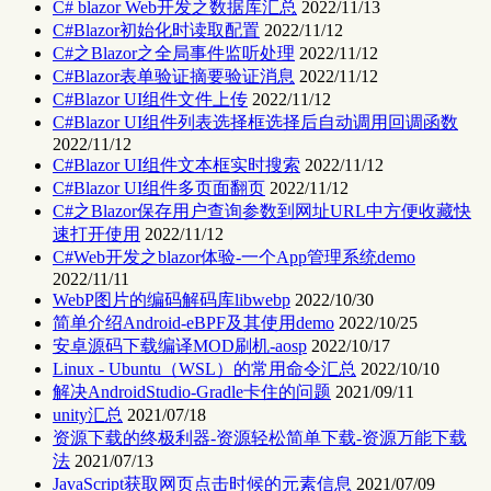
C# blazor Web开发之数据库汇总
2022/11/13
C#Blazor初始化时读取配置
2022/11/12
C#之Blazor之全局事件监听处理
2022/11/12
C#Blazor表单验证摘要验证消息
2022/11/12
C#Blazor UI组件文件上传
2022/11/12
C#Blazor UI组件列表选择框选择后自动调用回调函数
2022/11/12
C#Blazor UI组件文本框实时搜索
2022/11/12
C#Blazor UI组件多页面翻页
2022/11/12
C#之Blazor保存用户查询参数到网址URL中方便收藏快
速打开使用
2022/11/12
C#Web开发之blazor体验-一个App管理系统demo
2022/11/11
WebP图片的编码解码库libwebp
2022/10/30
简单介绍Android-eBPF及其使用demo
2022/10/25
安卓源码下载编译MOD刷机-aosp
2022/10/17
Linux - Ubuntu（WSL）的常用命令汇总
2022/10/10
解决AndroidStudio-Gradle卡住的问题
2021/09/11
unity汇总
2021/07/18
资源下载的终极利器-资源轻松简单下载-资源万能下载
法
2021/07/13
JavaScript获取网页点击时候的元素信息
2021/07/09