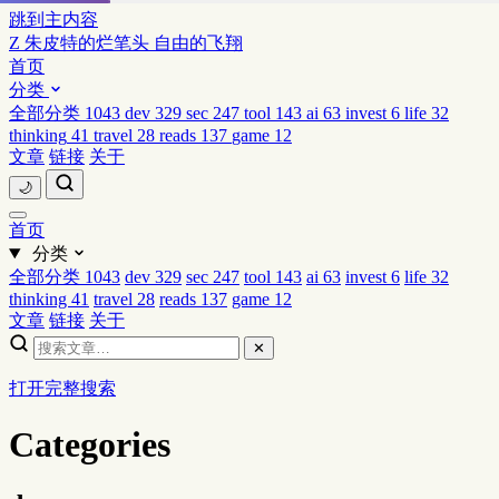
跳到主内容
Z
朱皮特的烂笔头
自由的飞翔
首页
分类
全部分类
1043
dev
329
sec
247
tool
143
ai
63
invest
6
life
32
thinking
41
travel
28
reads
137
game
12
文章
链接
关于
🌙
首页
分类
全部分类
1043
dev
329
sec
247
tool
143
ai
63
invest
6
life
32
thinking
41
travel
28
reads
137
game
12
文章
链接
关于
✕
打开完整搜索
Categories