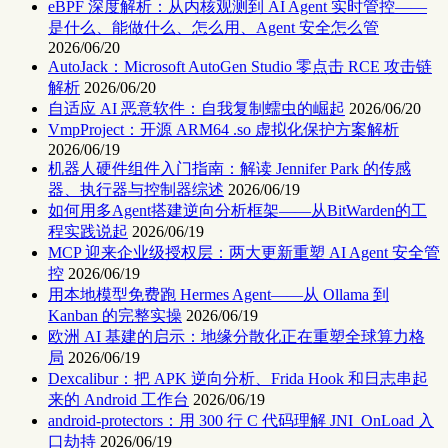
eBPF 深度解析：从内核观测到 AI Agent 实时管控——
是什么、能做什么、怎么用、Agent 安全怎么管
2026/06/20
AutoJack：Microsoft AutoGen Studio 零点击 RCE 攻击链
解析
2026/06/20
自适应 AI 恶意软件：自我复制蠕虫的崛起
2026/06/20
VmpProject：开源 ARM64 .so 虚拟化保护方案解析
2026/06/19
机器人硬件组件入门指南：解读 Jennifer Park 的传感
器、执行器与控制器综述
2026/06/19
如何用多Agent搭建逆向分析框架——从BitWarden的工
程实践说起
2026/06/19
MCP 迎来企业级授权层：两大更新重塑 AI Agent 安全管
控
2026/06/19
用本地模型免费跑 Hermes Agent——从 Ollama 到
Kanban 的完整实操
2026/06/19
欧洲 AI 基建的启示：地缘分散化正在重塑全球算力格
局
2026/06/19
Dexcalibur：把 APK 逆向分析、Frida Hook 和日志串起
来的 Android 工作台
2026/06/19
android-protectors：用 300 行 C 代码理解 JNI_OnLoad 入
口劫持
2026/06/19