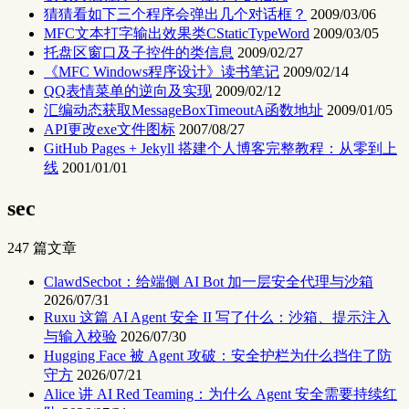
猜猜看如下三个程序会弹出几个对话框？
2009/03/06
MFC文本打字输出效果类CStaticTypeWord
2009/03/05
托盘区窗口及子控件的类信息
2009/02/27
《MFC Windows程序设计》读书笔记
2009/02/14
QQ表情菜单的逆向及实现
2009/02/12
汇编动态获取MessageBoxTimeoutA函数地址
2009/01/05
API更改exe文件图标
2007/08/27
GitHub Pages + Jekyll 搭建个人博客完整教程：从零到上
线
2001/01/01
sec
247 篇文章
ClawdSecbot：给端侧 AI Bot 加一层安全代理与沙箱
2026/07/31
Ruxu 这篇 AI Agent 安全 II 写了什么：沙箱、提示注入
与输入校验
2026/07/30
Hugging Face 被 Agent 攻破：安全护栏为什么挡住了防
守方
2026/07/21
Alice 讲 AI Red Teaming：为什么 Agent 安全需要持续红