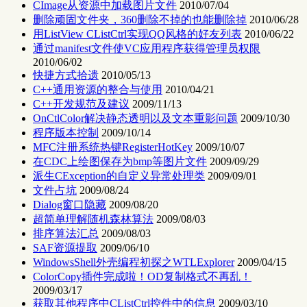
CImage从资源中加载图片文件
2010/07/04
删除顽固文件夹，360删除不掉的也能删除掉
2010/06/28
用ListView CListCtrl实现QQ风格的好友列表
2010/06/22
通过manifest文件使VC应用程序获得管理员权限
2010/06/02
快捷方式拾遗
2010/05/13
C++通用资源的整合与使用
2010/04/21
C++开发规范及建议
2009/11/13
OnCtlColor解决静态透明以及文本重影问题
2009/10/30
程序版本控制
2009/10/14
MFC注册系统热键RegisterHotKey
2009/10/07
在CDC上绘图保存为bmp等图片文件
2009/09/29
派生CException的自定义异常处理类
2009/09/01
文件占坑
2009/08/24
Dialog窗口隐藏
2009/08/20
超简单理解随机森林算法
2009/08/03
排序算法汇总
2009/08/03
SAF资源提取
2009/06/10
WindowsShell外壳编程初探之WTLExplorer
2009/04/15
ColorCopy插件完成啦！OD复制格式不再乱！
2009/03/17
获取其他程序中CListCtrl控件中的信息
2009/03/10