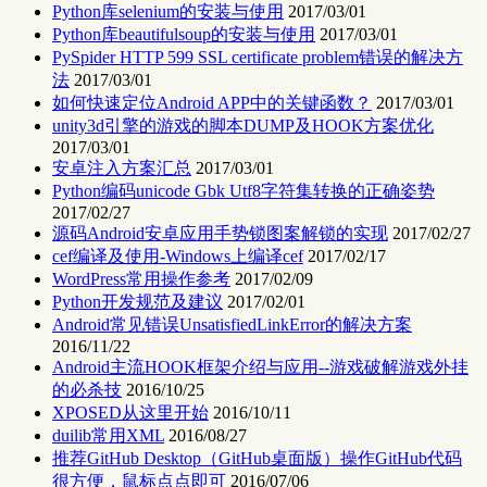
Python库selenium的安装与使用
2017/03/01
Python库beautifulsoup的安装与使用
2017/03/01
PySpider HTTP 599 SSL certificate problem错误的解决方
法
2017/03/01
如何快速定位Android APP中的关键函数？
2017/03/01
unity3d引擎的游戏的脚本DUMP及HOOK方案优化
2017/03/01
安卓注入方案汇总
2017/03/01
Python编码unicode Gbk Utf8字符集转换的正确姿势
2017/02/27
源码Android安卓应用手势锁图案解锁的实现
2017/02/27
cef编译及使用-Windows上编译cef
2017/02/17
WordPress常用操作参考
2017/02/09
Python开发规范及建议
2017/02/01
Android常见错误UnsatisfiedLinkError的解决方案
2016/11/22
Android主流HOOK框架介绍与应用--游戏破解游戏外挂
的必杀技
2016/10/25
XPOSED从这里开始
2016/10/11
duilib常用XML
2016/08/27
推荐GitHub Desktop（GitHub桌面版）操作GitHub代码
很方便，鼠标点点即可
2016/07/06