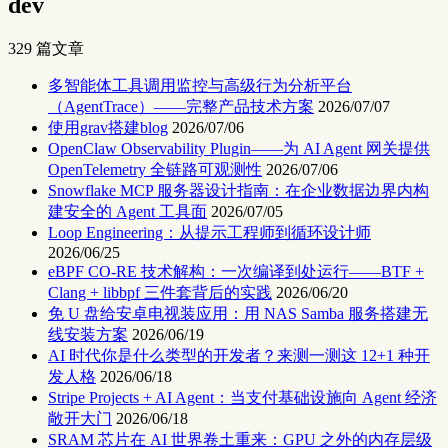
dev
329 篇文章
多智能体工具调用监控与高级行为分析平台
（AgentTrace）——完整产品技术方案
2026/07/07
使用grav搭建blog
2026/07/06
OpenClaw Observability Plugin——为 AI Agent 网关提供
OpenTelemetry 全链路可观测性
2026/07/06
Snowflake MCP 服务器设计指南：在企业数据边界内构
建安全的 Agent 工具面
2026/07/05
Loop Engineering：从提示工程师到循环设计师
2026/06/25
eBPF CO-RE 技术解构：一次编译到处运行——BTF +
Clang + libbpf 三件套背后的实践
2026/06/20
免 U 盘给安卓电视装应用：用 NAS Samba 服务搭建无
线安装方案
2026/06/19
AI 时代你是什么类型的开发者？来测一测这 12+1 种开
发人格
2026/06/18
Stripe Projects + AI Agent：当支付基础设施向 Agent 经济
敞开大门
2026/06/18
SRAM 芯片在 AI 世界卷土重来：GPU 之外的内存层级