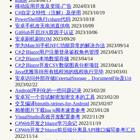
gradle
2024/04/15
移动应用开发及变现-广告
2024/03/18
C#自定义特性（注解）及使用
2023/10/19
PowerShell执行csharp代码
2023/10/18
安卓手机改无电池直供电
2023/10/09
GitHub开启2FA双因子认证
2023/10/06
安卓刷机刷ROM
2023/09/20
华为Mate30手机NFC功能异常的解决办法
2023/09/14
C#之Blazor用户注册登录鉴权角色管理
2023/04/15
C#之Blazor本地数据存储
2023/04/14
C#之Blazor开发CSV数据图表分析项目
2023/04/14
Java优雅等待所有线程池的线程执行完毕
2023/03/01
安卓访问外部存储ExternalStorage，DocumentFile及Uri
2023/02/22
Android序列化的一些问题记录
2023/02/20
安卓写一个尝试解密加密文本的工具
2023/02/20
交叉编译binutils-strings-for-Android
2023/02/07
相册图片下载lua js脚本速查参考
2023/01/28
VisualStudio高效开发配置参考
2022/11/29
C#Web开发之blazor学习杂记
2022/11/19
C#Web开发之blazor前后端分离及API接口编写参考汇总
2022/11/14