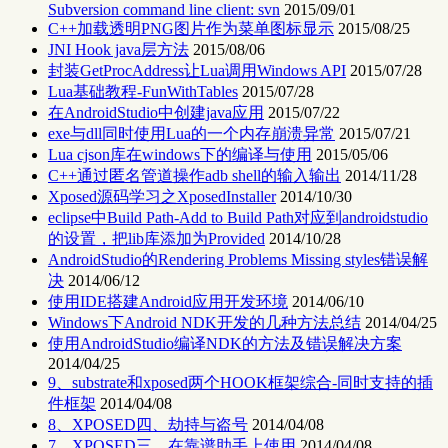
Subversion command line client: svn
2015/09/01
C++加载透明PNG图片作为菜单图标显示
2015/08/25
JNI Hook java层方法
2015/08/06
封装GetProcAddress让Lua调用Windows API
2015/07/28
Lua基础教程-FunWithTables
2015/07/28
在AndroidStudio中创建java应用
2015/07/22
exe与dll同时使用Lua的一个内存崩溃异常
2015/07/21
Lua cjson库在windows下的编译与使用
2015/05/06
C++通过匿名管道操作adb shell的输入输出
2014/11/28
Xposed源码学习之XposedInstaller
2014/10/30
eclipse中Build Path-Add to Build Path对应到androidstudio
的设置，把lib库添加为Provided
2014/10/28
AndroidStudio的Rendering Problems Missing styles错误解
决
2014/06/12
使用IDE搭建Android应用开发环境
2014/06/10
Windows下Android NDK开发的几种方法总结
2014/04/25
使用AndroidStudio编译NDK的方法及错误解决方案
2014/04/25
9、substrate和xposed两个HOOK框架综合-同时支持的插
件框架
2014/04/08
8、XPOSED四、劫持与盗号
2014/04/08
7、XPOSED三、在靠谱助手上使用
2014/04/08