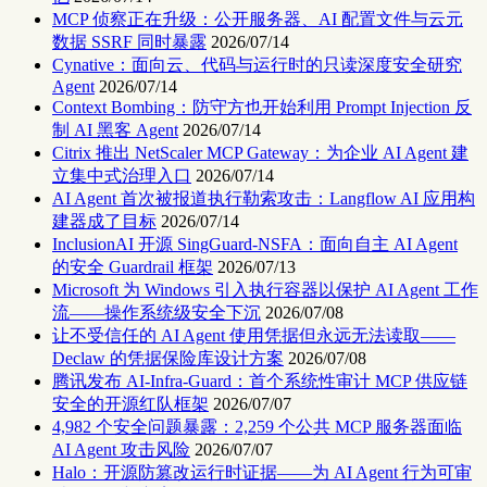
MCP 侦察正在升级：公开服务器、AI 配置文件与云元
数据 SSRF 同时暴露
2026/07/14
Cynative：面向云、代码与运行时的只读深度安全研究
Agent
2026/07/14
Context Bombing：防守方也开始利用 Prompt Injection 反
制 AI 黑客 Agent
2026/07/14
Citrix 推出 NetScaler MCP Gateway：为企业 AI Agent 建
立集中式治理入口
2026/07/14
AI Agent 首次被报道执行勒索攻击：Langflow AI 应用构
建器成了目标
2026/07/14
InclusionAI 开源 SingGuard-NSFA：面向自主 AI Agent
的安全 Guardrail 框架
2026/07/13
Microsoft 为 Windows 引入执行容器以保护 AI Agent 工作
流——操作系统级安全下沉
2026/07/08
让不受信任的 AI Agent 使用凭据但永远无法读取——
Declaw 的凭据保险库设计方案
2026/07/08
腾讯发布 AI-Infra-Guard：首个系统性审计 MCP 供应链
安全的开源红队框架
2026/07/07
4,982 个安全问题暴露：2,259 个公共 MCP 服务器面临
AI Agent 攻击风险
2026/07/07
Halo：开源防篡改运行时证据——为 AI Agent 行为可审