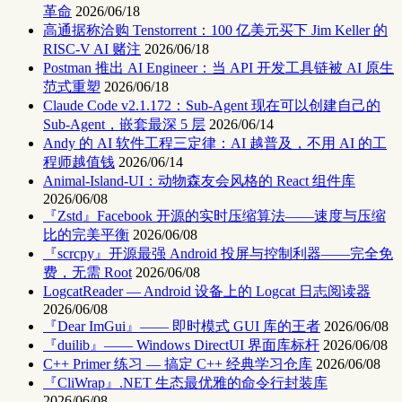
革命
2026/06/18
高通据称洽购 Tenstorrent：100 亿美元买下 Jim Keller 的
RISC-V AI 赌注
2026/06/18
Postman 推出 AI Engineer：当 API 开发工具链被 AI 原生
范式重塑
2026/06/18
Claude Code v2.1.172：Sub-Agent 现在可以创建自己的
Sub-Agent，嵌套最深 5 层
2026/06/14
Andy 的 AI 软件工程三定律：AI 越普及，不用 AI 的工
程师越值钱
2026/06/14
Animal-Island-UI：动物森友会风格的 React 组件库
2026/06/08
『Zstd』Facebook 开源的实时压缩算法——速度与压缩
比的完美平衡
2026/06/08
『scrcpy』开源最强 Android 投屏与控制利器——完全免
费，无需 Root
2026/06/08
LogcatReader — Android 设备上的 Logcat 日志阅读器
2026/06/08
『Dear ImGui』—— 即时模式 GUI 库的王者
2026/06/08
『duilib』—— Windows DirectUI 界面库标杆
2026/06/08
C++ Primer 练习 — 搞定 C++ 经典学习仓库
2026/06/08
『CliWrap』.NET 生态最优雅的命令行封装库
2026/06/08