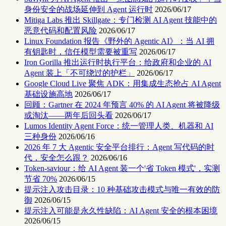
身份安全的战场延伸到 Agent 运行时
2026/06/17
Mitiga Labs 推出 Skillgate：专门检测 AI Agent 技能中的
恶意代码和配置风险
2026/06/17
Linux Foundation 报告《野外的 Agentic AI》：当 AI 拥
有钥匙时，信任模型需要被重写
2026/06/17
Iron Gorilla 推出运行时执行平台：给政府和企业的 AI
Agent 装上「不可绕过的护栏」
2026/06/17
Google Cloud Live 聚焦 ADK：用集成生态抢占 AI Agent
基础设施高地
2026/06/17
回顾：Gartner 在 2024 年预言 40% 的 AI Agent 将被降级
或淘汰——两年后回头看
2026/06/17
Lumos Identity Agent Force：统一管理人类、机器和 AI
三种身份
2026/06/16
2026 年 7 大 Agentic 安全平台排行：Agent 写代码的时
代，安全怎么跟？
2026/06/16
Token-saviour：给 AI Agent 装一个'省 Token 模式'，实测
节省 70%
2026/06/15
提示注入攻击目录：10 种基础攻击模式与唯一有效的防
御
2026/06/15
提示注入可能是永久性缺陷：AI Agent 安全的根本困境
2026/06/15