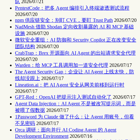
队
2026/07/21
PentestCode：把多 Agent 编排引入终端渗透测试流程
2026/07/20
npm 供应链安全：别盯 CVE，要盯 Trust Path
2026/07/20
NadMesh 借助 Shodan 定向收割暴露的 AI 和 MCP 基础
设施
2026/07/20
微软安全重组：AI 防御和 Security Copilot 正在改变安全
团队结构
2026/07/20
CrabTrap：Brex 开源面向 AI Agent 的出站请求安全代理
2026/07/20
Warden：给 MCP 工具调用加一道安全代理
2026/07/17
The Agent Security Gap：企业让 AI Agent 上线太快，防
线却没跟上
2026/07/17
Lineation.ai：把 AI Agent 安全从网关前移到运行时
2026/07/17
GPT-Red：OpenAI 把提示注入测试自动化了
2026/07/17
Agent Data Injection：AI Agent 不是被改写提示词，而是
被喂了假数据
2026/07/17
1Password 为 Claude 做了什么：让 Agent 用账号，但看
不见密码
2026/07/17
Orca 调研：面向并行 AI Coding Agent 的 Agent
Development Environment
2026/07/16