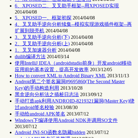
6、XPOSED二、叉叉助手框架--用XPOSED实现
2014/04/08
5、XPOSED一、框架初探
2014/04/08
4、叉叉助手逆向分析续集--模拟实现游戏插件框架--再
扩展到脱壳机
2014/04/08
3、叉叉助手逆向分析(下)
2014/04/08
2、叉叉助手逆向分析(上)
2014/04/08
1、叉叉加速器分析
2014/04/08
duilib编译方法
2014/03/14
使用IntelliJ IDEA（androidstudio前身）开发android移动
应用前的基本设置，提高开发效率
2013/12/05
How to convert XML to Android Binary XML
2013/11/13
Android第二个签名漏洞#9695860(The Second Master
Key)的手动构造利用
2013/10/28
黑盒逆向分析法之插桩日志法
2013/09/12
手动打造apk利用ANDROID-8219321漏洞(Master Key)绕
过android签名校验
2013/08/30
手动给android APK签名
2013/07/12
Windows下编译使用Android NDK并调用SO文件
2013/07/12
Android JNI-SO函数名隐藏hidden
2013/07/12