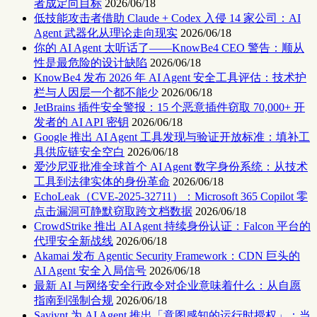
者成定向目标
2026/06/18
低技能攻击者借助 Claude + Codex 入侵 14 家公司：AI
Agent 武器化从理论走向现实
2026/06/18
你的 AI Agent 太听话了——KnowBe4 CEO 警告：顺从
性是最危险的设计缺陷
2026/06/18
KnowBe4 发布 2026 年 AI Agent 安全工具评估：技术护
栏与人因层一个都不能少
2026/06/18
JetBrains 插件安全警报：15 个恶意插件窃取 70,000+ 开
发者的 AI API 密钥
2026/06/18
Google 推出 AI Agent 工具发现与验证开放标准：填补工
具供应链安全空白
2026/06/18
爱沙尼亚批准全球首个 AI Agent 数字身份系统：从技术
工具到法律实体的身份革命
2026/06/18
EchoLeak（CVE-2025-32711）：Microsoft 365 Copilot 零
点击漏洞可静默窃取跨文档数据
2026/06/18
CrowdStrike 推出 AI Agent 持续身份认证：Falcon 平台的
代理安全新战线
2026/06/18
Akamai 发布 Agentic Security Framework：CDN 巨头的
AI Agent 安全入局信号
2026/06/18
最新 AI 与网络安全行政令对企业意味着什么：从自愿
指南到强制合规
2026/06/18
Saviynt 为 AI Agent 推出「意图感知的运行时授权」：当