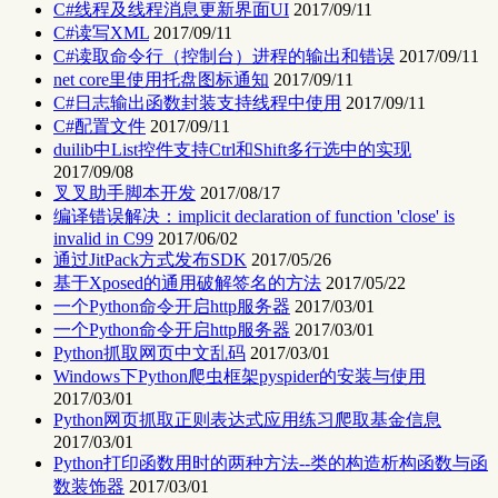
C#线程及线程消息更新界面UI
2017/09/11
C#读写XML
2017/09/11
C#读取命令行（控制台）进程的输出和错误
2017/09/11
net core里使用托盘图标通知
2017/09/11
C#日志输出函数封装支持线程中使用
2017/09/11
C#配置文件
2017/09/11
duilib中List控件支持Ctrl和Shift多行选中的实现
2017/09/08
叉叉助手脚本开发
2017/08/17
编译错误解决：implicit declaration of function 'close' is
invalid in C99
2017/06/02
通过JitPack方式发布SDK
2017/05/26
基于Xposed的通用破解签名的方法
2017/05/22
一个Python命令开启http服务器
2017/03/01
一个Python命令开启http服务器
2017/03/01
Python抓取网页中文乱码
2017/03/01
Windows下Python爬虫框架pyspider的安装与使用
2017/03/01
Python网页抓取正则表达式应用练习爬取基金信息
2017/03/01
Python打印函数用时的两种方法--类的构造析构函数与函
数装饰器
2017/03/01