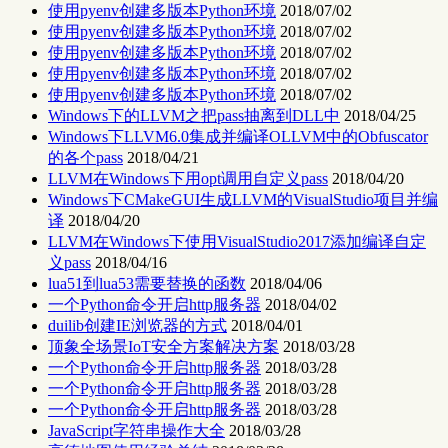
使用pyenv创建多版本Python环境
2018/07/02
使用pyenv创建多版本Python环境
2018/07/02
使用pyenv创建多版本Python环境
2018/07/02
使用pyenv创建多版本Python环境
2018/07/02
使用pyenv创建多版本Python环境
2018/07/02
Windows下的LLVM之把pass抽离到DLL中
2018/04/25
Windows下LLVM6.0集成并编译OLLVM中的Obfuscator
的各个pass
2018/04/21
LLVM在Windows下用opt调用自定义pass
2018/04/20
Windows下CMakeGUI生成LLVM的VisualStudio项目并编
译
2018/04/20
LLVM在Windows下使用VisualStudio2017添加编译自定
义pass
2018/04/16
lua51到lua53需要替换的函数
2018/04/06
一个Python命令开启http服务器
2018/04/02
duilib创建IE浏览器的方式
2018/04/01
顶象全场景IoT安全方案解决方案
2018/03/28
一个Python命令开启http服务器
2018/03/28
一个Python命令开启http服务器
2018/03/28
一个Python命令开启http服务器
2018/03/28
JavaScript字符串操作大全
2018/03/28