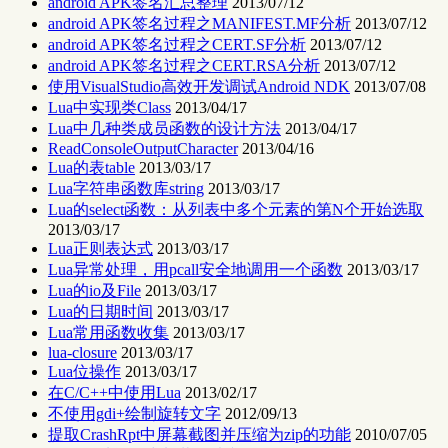
android APK签名汇总整理
2013/07/12
android APK签名过程之MANIFEST.MF分析
2013/07/12
android APK签名过程之CERT.SF分析
2013/07/12
android APK签名过程之CERT.RSA分析
2013/07/12
使用VisualStudio高效开发调试Android NDK
2013/07/08
Lua中实现类Class
2013/04/17
Lua中几种类成员函数的设计方法
2013/04/17
ReadConsoleOutputCharacter
2013/04/16
Lua的表table
2013/03/17
Lua字符串函数库string
2013/03/17
Lua的select函数：从列表中多个元素的第N个开始选取
2013/03/17
Lua正则表达式
2013/03/17
Lua异常处理，用pcall安全地调用一个函数
2013/03/17
Lua的io及File
2013/03/17
Lua的日期时间
2013/03/17
Lua常用函数收集
2013/03/17
lua-closure
2013/03/17
Lua位操作
2013/03/17
在C/C++中使用Lua
2013/02/17
不使用gdi+绘制旋转文字
2012/09/13
提取CrashRpt中屏幕截图并压缩为zip的功能
2010/07/05