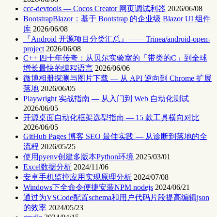
ccc-devtools — Cocos Creator 网页调试利器
2026/06/08
BootstrapBlazor：基于 Bootstrap 的企业级 Blazor UI 组件
库
2026/06/08
『Android 开源项目分类汇总』—— Trinea/android-open-
project
2026/06/08
C++ 四十年传奇：从贝尔实验室的「带类的C」到全球
增长最快的编程语言
2026/06/06
微博相册探测与图片下载 — 从 API 逆向到 Chrome 扩展
落地
2026/06/05
Playwright 实战指南 — 从入门到 Web 自动化测试
2026/06/05
开源桌面自动化框架选型指南 — 15 款工具横向对比
2026/06/05
GitHub Pages 博客 SEO 最佳实践 — 从诊断到落地的全
流程
2026/05/25
使用pyenv创建多版本Python环境
2025/03/01
Excel数据分析
2024/11/06
安卓手机监控应用实现原理分析
2024/07/08
Windows下全命令便捷安装NPM nodejs
2024/06/21
通过为VSCode配置schema和用户代码片段提高编辑json
的效率
2024/05/23