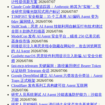
计性提供新方案
2026/07/07
Claude Code 隐藏追踪器：Anthropic 称其为"实验"，安
全研究员曝光隐写式用户标记
2026/07/07
T3MP3ST 安全框架：35 个工具将 AI 编码 Agent 变为
0day 漏洞猎人
2026/07/06
SkillCloak：恶意 AI Agent 技能利用自解压打包技术绕过
全部 8 款静态扫描器
2026/07/06
ModelCop 发布 AI Agent 安全平台，瞄准 250 亿美元机
器身份市场
2026/07/06
间接提示注入将恶意指令隐藏在网站中，攻击浏览网页
的 AI Agent
2026/07/06
Gaslight macOS 恶意软件利用提示注入欺骗 AI 安全分析
师
2026/07/06
fast-mcp-telegram 关键漏洞：路径遍历绕过 Bearer Token
认证劫持 Telegram 会话
2026/07/06
Google DeepMind 建立 AI Agent 六类攻击分类法：Agent
Traps 正式框架
2026/07/06
Cloudflare 发布系列工具构建可信 Agent 互联网
2026/07/06
研究人员系统测试 AI Agent 沙箱逃逸防护能力：沙箱非
万能
2026/07/06
研究人员对编码 Agent 进行持久化状态攻击基准测试：