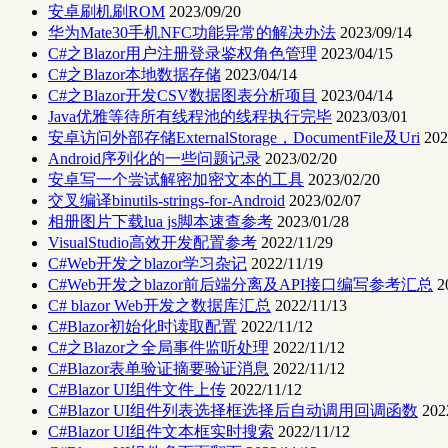
安卓刷机刷ROM
2023/09/20
华为Mate30手机NFC功能异常的解决办法
2023/09/14
C#之Blazor用户注册登录鉴权角色管理
2023/04/15
C#之Blazor本地数据存储
2023/04/14
C#之Blazor开发CSV数据图表分析项目
2023/04/14
Java优雅等待所有线程池的线程执行完毕
2023/03/01
安卓访问外部存储ExternalStorage，DocumentFile及Uri
202
Android序列化的一些问题记录
2023/02/20
安卓写一个尝试解密加密文本的工具
2023/02/20
交叉编译binutils-strings-for-Android
2023/02/07
相册图片下载lua js脚本速查参考
2023/01/28
VisualStudio高效开发配置参考
2022/11/29
C#Web开发之blazor学习杂记
2022/11/19
C#Web开发之blazor前后端分离及API接口编写参考汇总
2
C# blazor Web开发之数据库汇总
2022/11/13
C#Blazor初始化时读取配置
2022/11/12
C#之Blazor之全局事件监听处理
2022/11/12
C#Blazor表单验证摘要验证消息
2022/11/12
C#Blazor UI组件文件上传
2022/11/12
C#Blazor UI组件列表选择框选择后自动调用回调函数
202
C#Blazor UI组件文本框实时搜索
2022/11/12