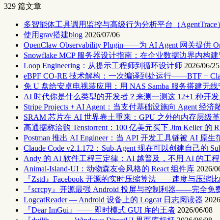
329 篇文章
多智能体工具调用监控与高级行为分析平台（AgentTra
使用grav搭建blog
2026/07/06
OpenClaw Observability Plugin——为 AI Agent 网关提
Snowflake MCP 服务器设计指南：在企业数据边界内构建安
Loop Engineering：从提示工程师到循环设计师
2026/06/25
eBPF CO-RE 技术解构：一次编译到处运行——BTF + Clan
免 U 盘给安卓电视装应用：用 NAS Samba 服务搭建无
AI 时代你是什么类型的开发者？来测一测这 12+1 种开
Stripe Projects + AI Agent：当支付基础设施向 Agent 
SRAM 芯片在 AI 世界卷土重来：GPU 之外的内存层级
高通据称洽购 Tenstorrent：100 亿美元买下 Jim Keller 的 R
Postman 推出 AI Engineer：当 API 开发工具链被 AI 
Claude Code v2.1.172：Sub-Agent 现在可以创建自己的 S
Andy 的 AI 软件工程三定律：AI 越普及，不用 AI 的
Animal-Island-UI：动物森友会风格的 React 组件库
2026/0
『Zstd』Facebook 开源的实时压缩算法——速度与压
『scrcpy』开源最强 Android 投屏与控制利器——完全免费
LogcatReader — Android 设备上的 Logcat 日志阅读器
2026
『Dear ImGui』—— 即时模式 GUI 库的王者
2026/06/08