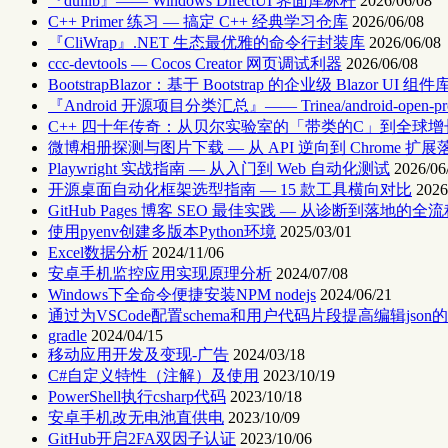
『duilib』—— Windows DirectUI 界面库标杆
2026/06/08
C++ Primer 练习 — 搞定 C++ 经典学习仓库
2026/06/08
『CliWrap』.NET 生态最优雅的命令行封装库
2026/06/08
ccc-devtools — Cocos Creator 网页调试利器
2026/06/08
BootstrapBlazor：基于 Bootstrap 的企业级 Blazor UI 组件
『Android 开源项目分类汇总』—— Trinea/android-open-pro
C++ 四十年传奇：从贝尔实验室的「带类的C」到全球
微博相册探测与图片下载 — 从 API 逆向到 Chrome 扩展
Playwright 实战指南 — 从入门到 Web 自动化测试
2026/06
开源桌面自动化框架选型指南 — 15 款工具横向对比
2026
GitHub Pages 博客 SEO 最佳实践 — 从诊断到落地的全
使用pyenv创建多版本Python环境
2025/03/01
Excel数据分析
2024/11/06
安卓手机监控应用实现原理分析
2024/07/08
Windows下全命令便捷安装NPM nodejs
2024/06/21
通过为VSCode配置schema和用户代码片段提高编辑json
gradle
2024/04/15
移动应用开发及变现-广告
2024/03/18
C#自定义特性（注解）及使用
2023/10/19
PowerShell执行csharp代码
2023/10/18
安卓手机改无电池直供电
2023/10/09
GitHub开启2FA双因子认证
2023/10/06