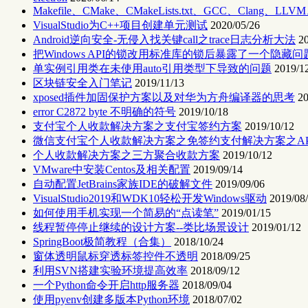
Makefile、CMake、CMakeLists.txt、GCC、Clang、
VisualStudio为C++项目创建单元测试
2020/05/26
Android逆向安全-无侵入找关键call之trace日志分析大法
2
把Windows API的锁改用标准库的锁后暴露了一个隐藏问
单实例引用类在未使用auto引用类型下导致的问题
2019/1
区块链安全入门笔记
2019/11/13
xposed插件加固保护方案以及对华为方舟编译器的思考
20
error C2872 byte 不明确的符号
2019/10/18
支付宝个人收款解决方案之支付宝签约方案
2019/10/12
微信支付宝个人收款解决方案之免签约支付解决方案之A
个人收款解决方案之三方聚合收款方案
2019/10/12
VMware中安装Centos及相关配置
2019/09/14
自动配置JetBrains家族IDE的破解文件
2019/09/06
VisualStudio2019和WDK10轻松开发Windows驱动
2019/08
如何使用手机实现一个简易的“点读笔”
2019/01/15
线程暂停停止继续的设计方案--类比场景设计
2019/01/12
SpringBoot极简教程（合集）
2018/10/24
窗体透明鼠标穿透标签控件不透明
2018/09/25
利用SVN搭建实验环境提高效率
2018/09/12
一个Python命令开启http服务器
2018/09/04
使用pyenv创建多版本Python环境
2018/07/02