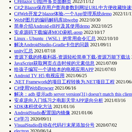
C#Blazor UI组件多页面翻页
2022/11/12
C#之Blazor保存用户查询参数到网址URL中方便收藏快
C#Web开发之blazor体验-一个App管理系统demo
2022/11/1
WebP图片的编码解码库libwebp
2022/10/30
简单介绍Android-eBPF及其使用demo
2022/10/25
安卓源码下载编译MOD刷机-aosp
2022/10/17
Linux - Ubuntu（WSL）的常用命令汇总
2022/10/10
解决AndroidStudio-Gradle卡住的问题
2021/09/11
unity汇总
2021/07/18
资源下载的终极利器-资源轻松简单下载-资源万能下载法
JavaScript获取网页点击时候的元素信息
2021/07/09
给孩子编写一个讲绘本的电视应用APP
2021/07/03
Android TV H5 电视应用
2021/06/25
.NET Framework的项目工程转换为.NET项目工程
2021/06
C#使用WebBrowser
2021/06/16
解决：adb 提示adb server version(31) doesn't match this
安卓逆向入门练习之电影天堂APP逆向分析
2021/03/16
SDK体积优化方法
2021/01/16
AndroidStudio配置国内镜像
2021/01/06
C#学习
2020/09/11
VisualStudio自动在代码行末尾添加分号
2020/07/02
electron
2020/06/14