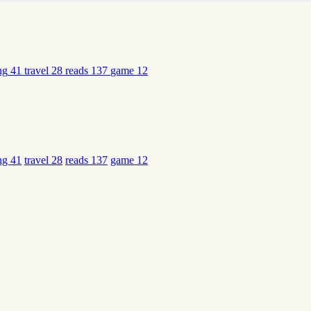
ng
41
travel
28
reads
137
game
12
ing
41
travel
28
reads
137
game
12