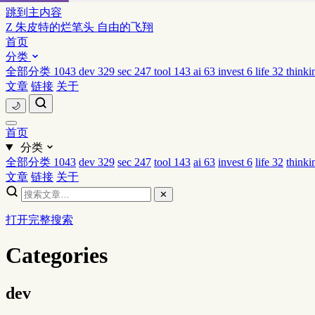
跳到主内容
Z
朱皮特的烂笔头
自由的飞翔
首页
分类
全部分类
1043
dev
329
sec
247
tool
143
ai
63
invest
6
life
32
thinki
文章
链接
关于
🌙
首页
分类
全部分类
1043
dev
329
sec
247
tool
143
ai
63
invest
6
life
32
think
文章
链接
关于
✕
打开完整搜索
Categories
dev