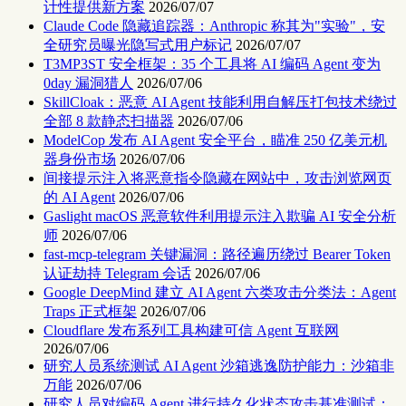
计性提供新方案
2026/07/07
Claude Code 隐藏追踪器：Anthropic 称其为"实验"，安
全研究员曝光隐写式用户标记
2026/07/07
T3MP3ST 安全框架：35 个工具将 AI 编码 Agent 变为
0day 漏洞猎人
2026/07/06
SkillCloak：恶意 AI Agent 技能利用自解压打包技术绕过
全部 8 款静态扫描器
2026/07/06
ModelCop 发布 AI Agent 安全平台，瞄准 250 亿美元机
器身份市场
2026/07/06
间接提示注入将恶意指令隐藏在网站中，攻击浏览网页
的 AI Agent
2026/07/06
Gaslight macOS 恶意软件利用提示注入欺骗 AI 安全分析
师
2026/07/06
fast-mcp-telegram 关键漏洞：路径遍历绕过 Bearer Token
认证劫持 Telegram 会话
2026/07/06
Google DeepMind 建立 AI Agent 六类攻击分类法：Agent
Traps 正式框架
2026/07/06
Cloudflare 发布系列工具构建可信 Agent 互联网
2026/07/06
研究人员系统测试 AI Agent 沙箱逃逸防护能力：沙箱非
万能
2026/07/06
研究人员对编码 Agent 进行持久化状态攻击基准测试：