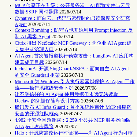
MCP 侦察正在升级：公开服务器、AI 配置文件与云元
数据 SSRF 同时暴露
2026/07/14
Cynative：面向云、代码与运行时的只读深度安全研究
Agent
2026/07/14
Context Bombing：防守方也开始利用 Prompt Injection 反
制 AI 黑客 Agent
2026/07/14
Citrix 推出 NetScaler MCP Gateway：为企业 AI Agent 建
立集中式治理入口
2026/07/14
AI Agent 首次被报道执行勒索攻击：Langflow AI 应用构
建器成了目标
2026/07/14
InclusionAI 开源 SingGuard-NSFA：面向自主 AI Agent
的安全 Guardrail 框架
2026/07/13
Microsoft 为 Windows 引入执行容器以保护 AI Agent 工作
流——操作系统级安全下沉
2026/07/08
让不受信任的 AI Agent 使用凭据但永远无法读取——
Declaw 的凭据保险库设计方案
2026/07/08
腾讯发布 AI-Infra-Guard：首个系统性审计 MCP 供应链
安全的开源红队框架
2026/07/07
4,982 个安全问题暴露：2,259 个公共 MCP 服务器面临
AI Agent 攻击风险
2026/07/07
Halo：开源防篡改运行时证据——为 AI Agent 行为可审