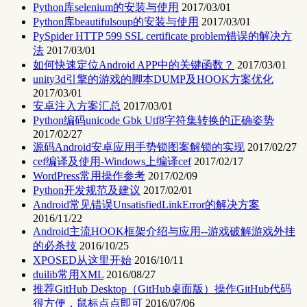
Python库selenium的安装与使用
2017/03/01
Python库beautifulsoup的安装与使用
2017/03/01
PySpider HTTP 599 SSL certificate problem错误的解决方
法
2017/03/01
如何快速定位Android APP中的关键函数？
2017/03/01
unity3d引擎的游戏的脚本DUMP及HOOK方案优化
2017/03/01
安卓注入方案汇总
2017/03/01
Python编码unicode Gbk Utf8字符集转换的正确姿势
2017/02/27
源码Android安卓应用手势锁图案解锁的实现
2017/02/27
cef编译及使用-Windows上编译cef
2017/02/17
WordPress常用操作参考
2017/02/09
Python开发规范及建议
2017/02/01
Android常见错误UnsatisfiedLinkError的解决方案
2016/11/22
Android主流HOOK框架介绍与应用--游戏破解游戏外挂
的必杀技
2016/10/25
XPOSED从这里开始
2016/10/11
duilib常用XML
2016/08/27
推荐GitHub Desktop（GitHub桌面版）操作GitHub代码
很方便，鼠标点点即可
2016/07/06