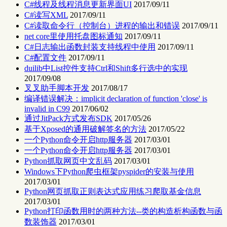
C#线程及线程消息更新界面UI
2017/09/11
C#读写XML
2017/09/11
C#读取命令行（控制台）进程的输出和错误
2017/09/11
net core里使用托盘图标通知
2017/09/11
C#日志输出函数封装支持线程中使用
2017/09/11
C#配置文件
2017/09/11
duilib中List控件支持Ctrl和Shift多行选中的实现
2017/09/08
叉叉助手脚本开发
2017/08/17
编译错误解决：implicit declaration of function 'close' is
invalid in C99
2017/06/02
通过JitPack方式发布SDK
2017/05/26
基于Xposed的通用破解签名的方法
2017/05/22
一个Python命令开启http服务器
2017/03/01
一个Python命令开启http服务器
2017/03/01
Python抓取网页中文乱码
2017/03/01
Windows下Python爬虫框架pyspider的安装与使用
2017/03/01
Python网页抓取正则表达式应用练习爬取基金信息
2017/03/01
Python打印函数用时的两种方法--类的构造析构函数与函
数装饰器
2017/03/01