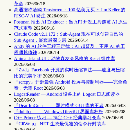
革命
2026/06/18
高通据称洽购 Tenstorrent：100 亿美元买下 Jim Keller 的
RISC-V AI 赌注
2026/06/18
Postman 推出 AI Engineer：当 API 开发工具链被 AI 原生
范式重塑
2026/06/18
Claude Code v2.1.172：Sub-Agent 现在可以创建自己的
Sub-Agent，嵌套最深 5 层
2026/06/14
Andy 的 AI 软件工程三定律：AI 越普及，不用 AI 的工
程师越值钱
2026/06/14
Animal-Island-UI：动物森友会风格的 React 组件库
2026/06/08
『Zstd』Facebook 开源的实时压缩算法——速度与压缩
比的完美平衡
2026/06/08
『scrcpy』开源最强 Android 投屏与控制利器——完全免
费，无需 Root
2026/06/08
LogcatReader — Android 设备上的 Logcat 日志阅读器
2026/06/08
『Dear ImGui』—— 即时模式 GUI 库的王者
2026/06/08
『duilib』—— Windows DirectUI 界面库标杆
2026/06/08
C++ Primer 练习 — 搞定 C++ 经典学习仓库
2026/06/08
『CliWrap』.NET 生态最优雅的命令行封装库
2026/06/08