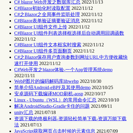
C# blazor Web开发之数据库汇总
2022/11/13
C#Blazor初始化时读取配置
2022/11/12
C#之Blazor之全局事件监听处理
2022/11/12
C#Blazor表单验证摘要验证消息
2022/11/12
C#Blazor UI组件文件上传
2022/11/12
C#Blazor UI组件列表选择框选择后自动调用回调函数
2022/11/12
C#Blazor UI组件文本框实时搜索
2022/11/12
C#Blazor UI组件多页面翻页
2022/11/12
C#之Blazor保存用户查询参数到网址URL中方便收藏快
速打开使用
2022/11/12
C#Web开发之blazor体验-一个App管理系统demo
2022/11/11
WebP图片的编码解码库libwebp
2022/10/30
简单介绍Android-eBPF及其使用demo
2022/10/25
安卓源码下载编译MOD刷机-aosp
2022/10/17
Linux - Ubuntu（WSL）的常用命令汇总
2022/10/10
解决AndroidStudio-Gradle卡住的问题
2021/09/11
unity汇总
2021/07/18
资源下载的终极利器-资源轻松简单下载-资源万能下载
法
2021/07/13
JavaScript获取网页点击时候的元素信息
2021/07/09