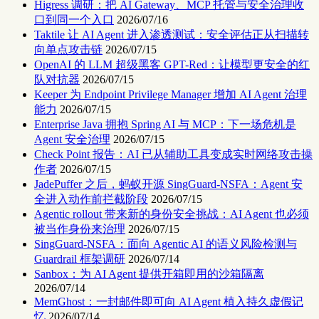
Higress 调研：把 AI Gateway、MCP 托管与安全治理收
口到同一个入口
2026/07/16
Taktile 让 AI Agent 进入渗透测试：安全评估正从扫描转
向单点攻击链
2026/07/15
OpenAI 的 LLM 超级黑客 GPT-Red：让模型更安全的红
队对抗器
2026/07/15
Keeper 为 Endpoint Privilege Manager 增加 AI Agent 治理
能力
2026/07/15
Enterprise Java 拥抱 Spring AI 与 MCP：下一场危机是
Agent 安全治理
2026/07/15
Check Point 报告：AI 已从辅助工具变成实时网络攻击操
作者
2026/07/15
JadePuffer 之后，蚂蚁开源 SingGuard-NSFA：Agent 安
全进入动作前拦截阶段
2026/07/15
Agentic rollout 带来新的身份安全挑战：AI Agent 也必须
被当作身份来治理
2026/07/15
SingGuard-NSFA：面向 Agentic AI 的语义风险检测与
Guardrail 框架调研
2026/07/14
Sanbox：为 AI Agent 提供开箱即用的沙箱隔离
2026/07/14
MemGhost：一封邮件即可向 AI Agent 植入持久虚假记
忆
2026/07/14