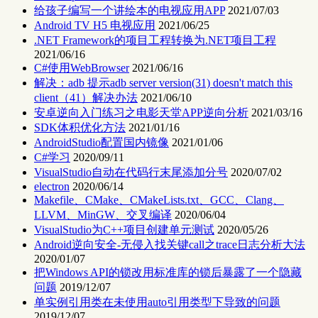
给孩子编写一个讲绘本的电视应用APP
2021/07/03
Android TV H5 电视应用
2021/06/25
.NET Framework的项目工程转换为.NET项目工程
2021/06/16
C#使用WebBrowser
2021/06/16
解决：adb 提示adb server version(31) doesn't match this
client（41）解决办法
2021/06/10
安卓逆向入门练习之电影天堂APP逆向分析
2021/03/16
SDK体积优化方法
2021/01/16
AndroidStudio配置国内镜像
2021/01/06
C#学习
2020/09/11
VisualStudio自动在代码行末尾添加分号
2020/07/02
electron
2020/06/14
Makefile、CMake、CMakeLists.txt、GCC、Clang、
LLVM、MinGW、交叉编译
2020/06/04
VisualStudio为C++项目创建单元测试
2020/05/26
Android逆向安全-无侵入找关键call之trace日志分析大法
2020/01/07
把Windows API的锁改用标准库的锁后暴露了一个隐藏
问题
2019/12/07
单实例引用类在未使用auto引用类型下导致的问题
2019/12/07