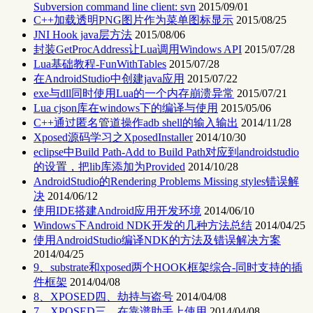
Subversion command line client: svn
2015/09/01
C++加载透明PNG图片作为菜单图标显示
2015/08/25
JNI Hook java层方法
2015/08/06
封装GetProcAddress让Lua调用Windows API
2015/07/28
Lua基础教程-FunWithTables
2015/07/28
在AndroidStudio中创建java应用
2015/07/22
exe与dll同时使用Lua的一个内存崩溃异常
2015/07/21
Lua cjson库在windows下的编译与使用
2015/05/06
C++通过匿名管道操作adb shell的输入输出
2014/11/28
Xposed源码学习之XposedInstaller
2014/10/30
eclipse中Build Path-Add to Build Path对应到androidstudio
的设置，把lib库添加为Provided
2014/10/28
AndroidStudio的Rendering Problems Missing styles错误解
决
2014/06/12
使用IDE搭建Android应用开发环境
2014/06/10
Windows下Android NDK开发的几种方法总结
2014/04/25
使用AndroidStudio编译NDK的方法及错误解决方案
2014/04/25
9、substrate和xposed两个HOOK框架综合-同时支持的插
件框架
2014/04/08
8、XPOSED四、劫持与盗号
2014/04/08
7、XPOSED三、在靠谱助手上使用
2014/04/08