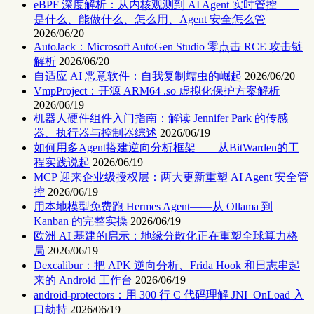
eBPF 深度解析：从内核观测到 AI Agent 实时管控——
是什么、能做什么、怎么用、Agent 安全怎么管
2026/06/20
AutoJack：Microsoft AutoGen Studio 零点击 RCE 攻击链
解析
2026/06/20
自适应 AI 恶意软件：自我复制蠕虫的崛起
2026/06/20
VmpProject：开源 ARM64 .so 虚拟化保护方案解析
2026/06/19
机器人硬件组件入门指南：解读 Jennifer Park 的传感
器、执行器与控制器综述
2026/06/19
如何用多Agent搭建逆向分析框架——从BitWarden的工
程实践说起
2026/06/19
MCP 迎来企业级授权层：两大更新重塑 AI Agent 安全管
控
2026/06/19
用本地模型免费跑 Hermes Agent——从 Ollama 到
Kanban 的完整实操
2026/06/19
欧洲 AI 基建的启示：地缘分散化正在重塑全球算力格
局
2026/06/19
Dexcalibur：把 APK 逆向分析、Frida Hook 和日志串起
来的 Android 工作台
2026/06/19
android-protectors：用 300 行 C 代码理解 JNI_OnLoad 入
口劫持
2026/06/19