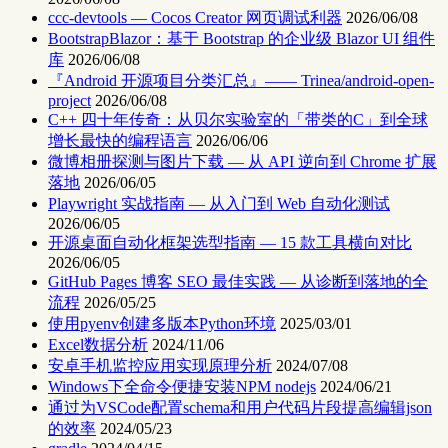
ccc-devtools — Cocos Creator 网页调试利器
2026/06/08
BootstrapBlazor：基于 Bootstrap 的企业级 Blazor UI 组件
库
2026/06/08
『Android 开源项目分类汇总』—— Trinea/android-open-
project
2026/06/08
C++ 四十年传奇：从贝尔实验室的「带类的C」到全球
增长最快的编程语言
2026/06/06
微博相册探测与图片下载 — 从 API 逆向到 Chrome 扩展
落地
2026/06/05
Playwright 实战指南 — 从入门到 Web 自动化测试
2026/06/05
开源桌面自动化框架选型指南 — 15 款工具横向对比
2026/06/05
GitHub Pages 博客 SEO 最佳实践 — 从诊断到落地的全
流程
2026/05/25
使用pyenv创建多版本Python环境
2025/03/01
Excel数据分析
2024/11/06
安卓手机监控应用实现原理分析
2024/07/08
Windows下全命令便捷安装NPM nodejs
2024/06/21
通过为VSCode配置schema和用户代码片段提高编辑json
的效率
2024/05/23