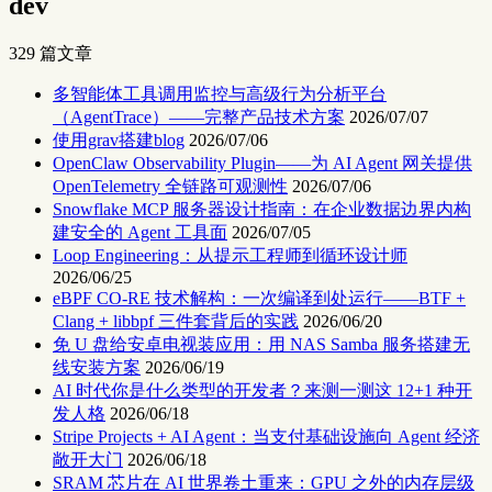
dev
329 篇文章
多智能体工具调用监控与高级行为分析平台
（AgentTrace）——完整产品技术方案
2026/07/07
使用grav搭建blog
2026/07/06
OpenClaw Observability Plugin——为 AI Agent 网关提供
OpenTelemetry 全链路可观测性
2026/07/06
Snowflake MCP 服务器设计指南：在企业数据边界内构
建安全的 Agent 工具面
2026/07/05
Loop Engineering：从提示工程师到循环设计师
2026/06/25
eBPF CO-RE 技术解构：一次编译到处运行——BTF +
Clang + libbpf 三件套背后的实践
2026/06/20
免 U 盘给安卓电视装应用：用 NAS Samba 服务搭建无
线安装方案
2026/06/19
AI 时代你是什么类型的开发者？来测一测这 12+1 种开
发人格
2026/06/18
Stripe Projects + AI Agent：当支付基础设施向 Agent 经济
敞开大门
2026/06/18
SRAM 芯片在 AI 世界卷土重来：GPU 之外的内存层级