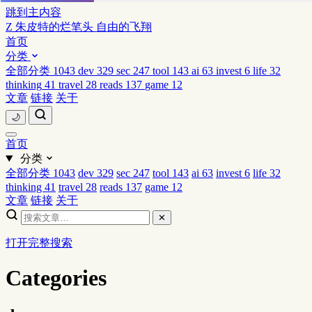
跳到主内容
Z
朱皮特的烂笔头
自由的飞翔
首页
分类
全部分类
1043
dev
329
sec
247
tool
143
ai
63
invest
6
life
32
thinking
41
travel
28
reads
137
game
12
文章
链接
关于
🌙
首页
分类
全部分类
1043
dev
329
sec
247
tool
143
ai
63
invest
6
life
32
thinking
41
travel
28
reads
137
game
12
文章
链接
关于
✕
打开完整搜索
Categories