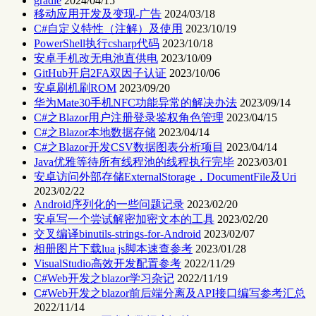
gradle
2024/04/15
移动应用开发及变现-广告
2024/03/18
C#自定义特性（注解）及使用
2023/10/19
PowerShell执行csharp代码
2023/10/18
安卓手机改无电池直供电
2023/10/09
GitHub开启2FA双因子认证
2023/10/06
安卓刷机刷ROM
2023/09/20
华为Mate30手机NFC功能异常的解决办法
2023/09/14
C#之Blazor用户注册登录鉴权角色管理
2023/04/15
C#之Blazor本地数据存储
2023/04/14
C#之Blazor开发CSV数据图表分析项目
2023/04/14
Java优雅等待所有线程池的线程执行完毕
2023/03/01
安卓访问外部存储ExternalStorage，DocumentFile及Uri
2023/02/22
Android序列化的一些问题记录
2023/02/20
安卓写一个尝试解密加密文本的工具
2023/02/20
交叉编译binutils-strings-for-Android
2023/02/07
相册图片下载lua js脚本速查参考
2023/01/28
VisualStudio高效开发配置参考
2022/11/29
C#Web开发之blazor学习杂记
2022/11/19
C#Web开发之blazor前后端分离及API接口编写参考汇总
2022/11/14