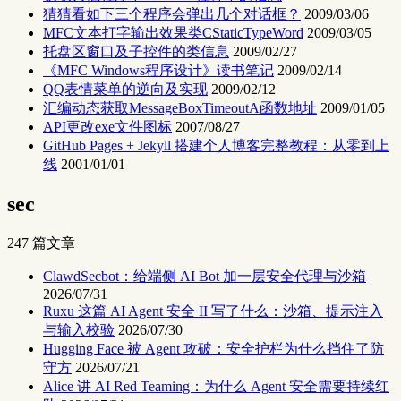
猜猜看如下三个程序会弹出几个对话框？
2009/03/06
MFC文本打字输出效果类CStaticTypeWord
2009/03/05
托盘区窗口及子控件的类信息
2009/02/27
《MFC Windows程序设计》读书笔记
2009/02/14
QQ表情菜单的逆向及实现
2009/02/12
汇编动态获取MessageBoxTimeoutA函数地址
2009/01/05
API更改exe文件图标
2007/08/27
GitHub Pages + Jekyll 搭建个人博客完整教程：从零到上
线
2001/01/01
sec
247 篇文章
ClawdSecbot：给端侧 AI Bot 加一层安全代理与沙箱
2026/07/31
Ruxu 这篇 AI Agent 安全 II 写了什么：沙箱、提示注入
与输入校验
2026/07/30
Hugging Face 被 Agent 攻破：安全护栏为什么挡住了防
守方
2026/07/21
Alice 讲 AI Red Teaming：为什么 Agent 安全需要持续红