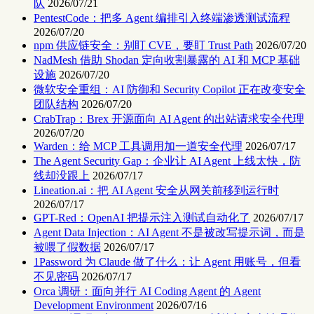
队
2026/07/21
PentestCode：把多 Agent 编排引入终端渗透测试流程
2026/07/20
npm 供应链安全：别盯 CVE，要盯 Trust Path
2026/07/20
NadMesh 借助 Shodan 定向收割暴露的 AI 和 MCP 基础
设施
2026/07/20
微软安全重组：AI 防御和 Security Copilot 正在改变安全
团队结构
2026/07/20
CrabTrap：Brex 开源面向 AI Agent 的出站请求安全代理
2026/07/20
Warden：给 MCP 工具调用加一道安全代理
2026/07/17
The Agent Security Gap：企业让 AI Agent 上线太快，防
线却没跟上
2026/07/17
Lineation.ai：把 AI Agent 安全从网关前移到运行时
2026/07/17
GPT-Red：OpenAI 把提示注入测试自动化了
2026/07/17
Agent Data Injection：AI Agent 不是被改写提示词，而是
被喂了假数据
2026/07/17
1Password 为 Claude 做了什么：让 Agent 用账号，但看
不见密码
2026/07/17
Orca 调研：面向并行 AI Coding Agent 的 Agent
Development Environment
2026/07/16