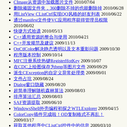
CImage从资源中加载图片文件
2010/07/04
删除顽固文件夹，360删除不掉的也能删除掉
2010/06/28
用ListView CListCtrl实现QQ风格的好友列表
2010/06/22
通过manifest文件使VC应用程序获得管理员权限
2010/06/02
快捷方式拾遗
2010/05/13
C++通用资源的整合与使用
2010/04/21
C++开发规范及建议
2009/11/13
OnCtlColor解决静态透明以及文本重影问题
2009/10/30
程序版本控制
2009/10/14
MFC注册系统热键RegisterHotKey
2009/10/07
在CDC上绘图保存为bmp等图片文件
2009/09/29
派生CException的自定义异常处理类
2009/09/01
文件占坑
2009/08/24
Dialog窗口隐藏
2009/08/20
超简单理解随机森林算法
2009/08/03
排序算法汇总
2009/08/03
SAF资源提取
2009/06/10
WindowsShell外壳编程初探之WTLExplorer
2009/04/15
ColorCopy插件完成啦！OD复制格式不再乱！
2009/03/17
获取其他程序中CListCtrl控件中的信息
2009/03/10