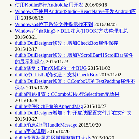
使用Kotlin进行Android应用开发
2016/06/16
Windows下使用AndroidStudio+ReactNative开发Android应
用
2016/06/15
Windows64位下系统文件提示找不到
2016/04/05
Windows平台Ring3下DLL注入(HOOK)方法整理汇总
2016/03/21
duilib DuiDesigner修改：增加CheckBox属性保存
2015/12/17
duilib DuiDesigner修改：增加VScrollBar/HScrollBar属性
的显示和保存
2015/11/23
duilib修复：TinyXML的一个BUG
2015/11/02
duilib对CListUI的改造：支持CheckBox
2015/11/02
duilib DuiDesigner修复：CComboUI的TextPadding属性不
保存
2015/10/28
duilib问题排查：CComboUI执行SelectItem无效果
2015/10/28
duilib控件RichEdit的AppendMsg
2015/10/27
duilib DuiDesigner增加：打开皮肤配置文件所在文件夹
2015/10/27
duilib消息处理HandleMessage
2015/10/20
duilib字体说明
2015/10/20
duilib设置标题栏区域调整窗口大小
2015/10/20