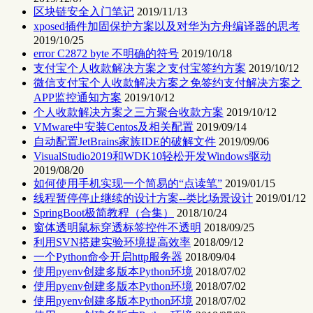
区块链安全入门笔记
2019/11/13
xposed插件加固保护方案以及对华为方舟编译器的思考
2019/10/25
error C2872 byte 不明确的符号
2019/10/18
支付宝个人收款解决方案之支付宝签约方案
2019/10/12
微信支付宝个人收款解决方案之免签约支付解决方案之
APP监控通知方案
2019/10/12
个人收款解决方案之三方聚合收款方案
2019/10/12
VMware中安装Centos及相关配置
2019/09/14
自动配置JetBrains家族IDE的破解文件
2019/09/06
VisualStudio2019和WDK10轻松开发Windows驱动
2019/08/20
如何使用手机实现一个简易的“点读笔”
2019/01/15
线程暂停停止继续的设计方案--类比场景设计
2019/01/12
SpringBoot极简教程（合集）
2018/10/24
窗体透明鼠标穿透标签控件不透明
2018/09/25
利用SVN搭建实验环境提高效率
2018/09/12
一个Python命令开启http服务器
2018/09/04
使用pyenv创建多版本Python环境
2018/07/02
使用pyenv创建多版本Python环境
2018/07/02
使用pyenv创建多版本Python环境
2018/07/02