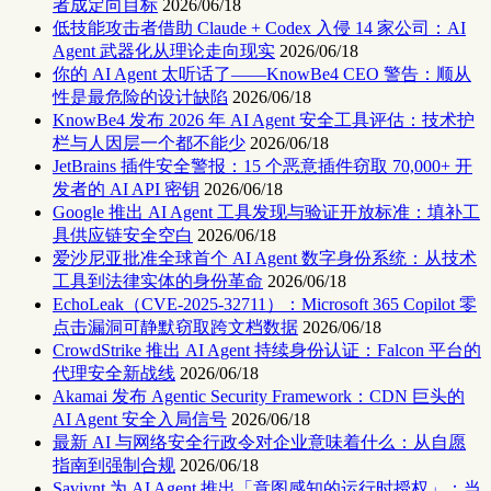
者成定向目标
2026/06/18
低技能攻击者借助 Claude + Codex 入侵 14 家公司：AI
Agent 武器化从理论走向现实
2026/06/18
你的 AI Agent 太听话了——KnowBe4 CEO 警告：顺从
性是最危险的设计缺陷
2026/06/18
KnowBe4 发布 2026 年 AI Agent 安全工具评估：技术护
栏与人因层一个都不能少
2026/06/18
JetBrains 插件安全警报：15 个恶意插件窃取 70,000+ 开
发者的 AI API 密钥
2026/06/18
Google 推出 AI Agent 工具发现与验证开放标准：填补工
具供应链安全空白
2026/06/18
爱沙尼亚批准全球首个 AI Agent 数字身份系统：从技术
工具到法律实体的身份革命
2026/06/18
EchoLeak（CVE-2025-32711）：Microsoft 365 Copilot 零
点击漏洞可静默窃取跨文档数据
2026/06/18
CrowdStrike 推出 AI Agent 持续身份认证：Falcon 平台的
代理安全新战线
2026/06/18
Akamai 发布 Agentic Security Framework：CDN 巨头的
AI Agent 安全入局信号
2026/06/18
最新 AI 与网络安全行政令对企业意味着什么：从自愿
指南到强制合规
2026/06/18
Saviynt 为 AI Agent 推出「意图感知的运行时授权」：当