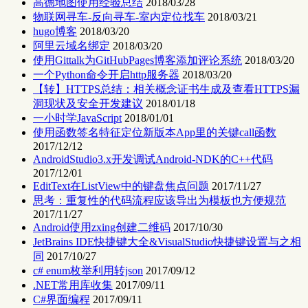
高德地图使用经验总结
2018/03/28
物联网寻车-反向寻车-室内定位找车
2018/03/21
hugo博客
2018/03/20
阿里云域名绑定
2018/03/20
使用Gittalk为GitHubPages博客添加评论系统
2018/03/20
一个Python命令开启http服务器
2018/03/20
【转】HTTPS总结：相关概念证书生成及查看HTTPS漏
洞现状及安全开发建议
2018/01/18
一小时学JavaScript
2018/01/01
使用函数签名特征定位新版本App里的关键call函数
2017/12/12
AndroidStudio3.x开发调试Android-NDK的C++代码
2017/12/01
EditText在ListView中的键盘焦点问题
2017/11/27
思考：重复性的代码流程应该导出为模板也方便规范
2017/11/27
Android使用zxing创建二维码
2017/10/30
JetBrains IDE快捷键大全&VisualStudio快捷键设置与之相
同
2017/10/27
c# enum枚举利用转json
2017/09/12
.NET常用库收集
2017/09/11
C#界面编程
2017/09/11