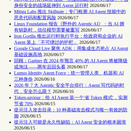
身份安全的战场延伸到 Agent 运行时
2026/06/17
Mitiga Labs 推出 Skillgate：专门检测 AI Agent 技能中的
恶意代码和配置风险
2026/06/17
Linux Foundation 报告《野外的 Agentic AI》：当 AI 拥
有钥匙时，信任模型需要被重写
2026/06/17
Iron Gorilla 推出运行时执行平台：给政府和企业的 AI
Agent 装上「不可绕过的护栏」
2026/06/17
Google Cloud Live 聚焦 ADK：用集成生态抢占 AI Agent
基础设施高地
2026/06/17
回顾：Gartner 在 2024 年预言 40% 的 AI Agent 将被降级
或淘汰——两年后回头看
2026/06/17
Lumos Identity Agent Force：统一管理人类、机器和 AI
三种身份
2026/06/16
2026 年 7 大 Agentic 安全平台排行：Agent 写代码的时
代，安全怎么跟？
2026/06/16
Token-saviour：给 AI Agent 装一个'省 Token 模式'，实测
节省 70%
2026/06/15
提示注入攻击目录：10 种基础攻击模式与唯一有效的防
御
2026/06/15
提示注入可能是永久性缺陷：AI Agent 安全的根本困境
2026/06/15