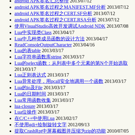
android APK签名汇总整理
2013/07/12
android APK签名过程之MANIFEST.MF分析
2013/07/12
android APK签名过程之CERT.SF分析
2013/07/12
android APK签名过程之CERT.RSA分析
2013/07/12
使用VisualStudio高效开发调试Android NDK
2013/07/08
Lua中实现类Class
2013/04/17
Lua中几种类成员函数的设计方法
2013/04/17
ReadConsoleOutputCharacter
2013/04/16
Lua的表table
2013/03/17
Lua字符串函数库string
2013/03/17
Lua的select函数：从列表中多个元素的第N个开始选取
2013/03/17
Lua正则表达式
2013/03/17
Lua异常处理，用pcall安全地调用一个函数
2013/03/17
Lua的io及File
2013/03/17
Lua的日期时间
2013/03/17
Lua常用函数收集
2013/03/17
lua-closure
2013/03/17
Lua位操作
2013/03/17
在C/C++中使用Lua
2013/02/17
不使用gdi+绘制旋转文字
2012/09/13
提取CrashRpt中屏幕截图并压缩为zip的功能
2010/07/05