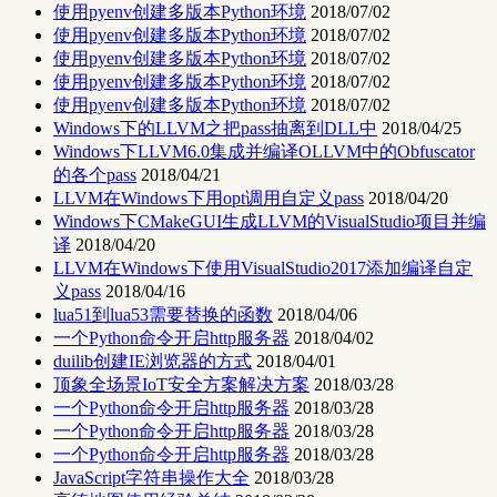
使用pyenv创建多版本Python环境
2018/07/02
使用pyenv创建多版本Python环境
2018/07/02
使用pyenv创建多版本Python环境
2018/07/02
使用pyenv创建多版本Python环境
2018/07/02
使用pyenv创建多版本Python环境
2018/07/02
Windows下的LLVM之把pass抽离到DLL中
2018/04/25
Windows下LLVM6.0集成并编译OLLVM中的Obfuscator
的各个pass
2018/04/21
LLVM在Windows下用opt调用自定义pass
2018/04/20
Windows下CMakeGUI生成LLVM的VisualStudio项目并编
译
2018/04/20
LLVM在Windows下使用VisualStudio2017添加编译自定
义pass
2018/04/16
lua51到lua53需要替换的函数
2018/04/06
一个Python命令开启http服务器
2018/04/02
duilib创建IE浏览器的方式
2018/04/01
顶象全场景IoT安全方案解决方案
2018/03/28
一个Python命令开启http服务器
2018/03/28
一个Python命令开启http服务器
2018/03/28
一个Python命令开启http服务器
2018/03/28
JavaScript字符串操作大全
2018/03/28