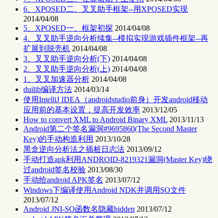
6、XPOSED二、叉叉助手框架--用XPOSED实现
2014/04/08
5、XPOSED一、框架初探
2014/04/08
4、叉叉助手逆向分析续集--模拟实现游戏插件框架--再
扩展到脱壳机
2014/04/08
3、叉叉助手逆向分析(下)
2014/04/08
2、叉叉助手逆向分析(上)
2014/04/08
1、叉叉加速器分析
2014/04/08
duilib编译方法
2014/03/14
使用IntelliJ IDEA（androidstudio前身）开发android移动
应用前的基本设置，提高开发效率
2013/12/05
How to convert XML to Android Binary XML
2013/11/13
Android第二个签名漏洞#9695860(The Second Master
Key)的手动构造利用
2013/10/28
黑盒逆向分析法之插桩日志法
2013/09/12
手动打造apk利用ANDROID-8219321漏洞(Master Key)绕
过android签名校验
2013/08/30
手动给android APK签名
2013/07/12
Windows下编译使用Android NDK并调用SO文件
2013/07/12
Android JNI-SO函数名隐藏hidden
2013/07/12