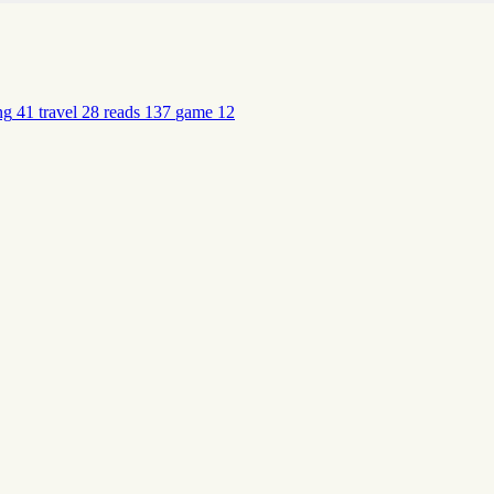
ng
41
travel
28
reads
137
game
12