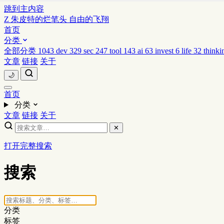
跳到主内容
Z
朱皮特的烂笔头
自由的飞翔
首页
分类
全部分类
1043
dev
329
sec
247
tool
143
ai
63
invest
6
life
32
thinki
文章
链接
关于
🌙
首页
分类
文章
链接
关于
✕
打开完整搜索
搜索
分类
标签