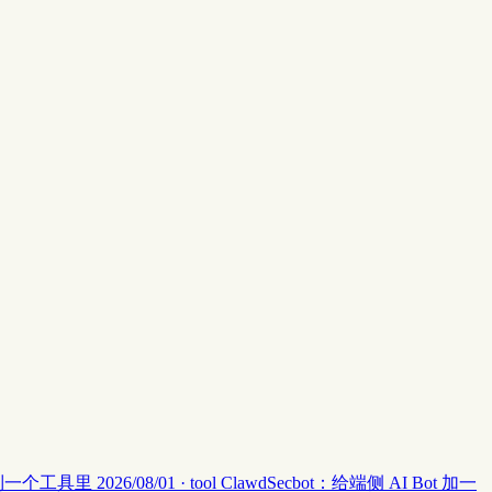
集中到一个工具里
2026/08/01 · tool
ClawdSecbot：给端侧 AI Bot 加一