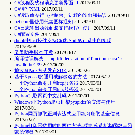
C#线程及线程消息更新界面UI
2017/09/11
C#读写XML
2017/09/11
C#读取命令行（控制台）进程的输出和错误
2017/09/11
net core里使用托盘图标通知
2017/09/11
C#日志输出函数封装支持线程中使用
2017/09/11
C#配置文件
2017/09/11
duilib中List控件支持Ctrl和Shift多行选中的实现
2017/09/08
叉叉助手脚本开发
2017/08/17
编译错误解决：implicit declaration of function 'close' is
invalid in C99
2017/06/02
通过JitPack方式发布SDK
2017/05/26
基于Xposed的通用破解签名的方法
2017/05/22
一个Python命令开启http服务器
2017/03/01
一个Python命令开启http服务器
2017/03/01
Python抓取网页中文乱码
2017/03/01
Windows下Python爬虫框架pyspider的安装与使用
2017/03/01
Python网页抓取正则表达式应用练习爬取基金信息
2017/03/01
Python打印函数用时的两种方法--类的构造析构函数与函
数装饰器
2017/03/01