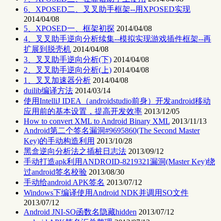
6、XPOSED二、叉叉助手框架--用XPOSED实现
2014/04/08
5、XPOSED一、框架初探
2014/04/08
4、叉叉助手逆向分析续集--模拟实现游戏插件框架--再
扩展到脱壳机
2014/04/08
3、叉叉助手逆向分析(下)
2014/04/08
2、叉叉助手逆向分析(上)
2014/04/08
1、叉叉加速器分析
2014/04/08
duilib编译方法
2014/03/14
使用IntelliJ IDEA（androidstudio前身）开发android移动
应用前的基本设置，提高开发效率
2013/12/05
How to convert XML to Android Binary XML
2013/11/13
Android第二个签名漏洞#9695860(The Second Master
Key)的手动构造利用
2013/10/28
黑盒逆向分析法之插桩日志法
2013/09/12
手动打造apk利用ANDROID-8219321漏洞(Master Key)绕
过android签名校验
2013/08/30
手动给android APK签名
2013/07/12
Windows下编译使用Android NDK并调用SO文件
2013/07/12
Android JNI-SO函数名隐藏hidden
2013/07/12