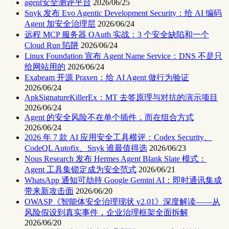
agent安全测评平台
2026/06/25
Snyk 发布 Evo Agentic Development Security：给 AI 编码
Agent 加安全治理层
2026/06/24
远程 MCP 服务器 OAuth 实战：3 个安全缺陷和一个
Cloud Run 陷阱
2026/06/24
Linux Foundation 宣布 Agent Name Service：DNS 不是只
给网站用的
2026/06/24
Exabeam 开源 Praxen：给 AI Agent 做行为验证
2026/06/24
ApkSignatureKillerEx：MT 去签原理与对抗的演示项目
2026/06/24
Agent 的安全风险不在单个插件，而在组合方式
2026/06/24
2026 年 7 款 AI 应用安全工具横评：Codex Security、
CodeQL Autofix、Snyk 谁最值得选
2026/06/23
Nous Research 发布 Hermes Agent Blank Slate 模式：
Agent 工具集锁定成为安全范式
2026/06/21
WhatsApp 通知可劫持 Google Gemini AI：即时通讯集成
带来新攻击面
2026/06/20
OWASP《智能体安全治理现状 v2.01》深度解读——从
风险假设到真实事件，企业治理框架全面拆解
2026/06/20