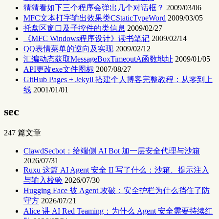
猜猜看如下三个程序会弹出几个对话框？
2009/03/06
MFC文本打字输出效果类CStaticTypeWord
2009/03/05
托盘区窗口及子控件的类信息
2009/02/27
《MFC Windows程序设计》读书笔记
2009/02/14
QQ表情菜单的逆向及实现
2009/02/12
汇编动态获取MessageBoxTimeoutA函数地址
2009/01/05
API更改exe文件图标
2007/08/27
GitHub Pages + Jekyll 搭建个人博客完整教程：从零到上
线
2001/01/01
sec
247 篇文章
ClawdSecbot：给端侧 AI Bot 加一层安全代理与沙箱
2026/07/31
Ruxu 这篇 AI Agent 安全 II 写了什么：沙箱、提示注入
与输入校验
2026/07/30
Hugging Face 被 Agent 攻破：安全护栏为什么挡住了防
守方
2026/07/21
Alice 讲 AI Red Teaming：为什么 Agent 安全需要持续红