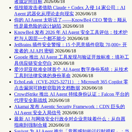
者成定向目标
2026/06/18
低技能攻击者借助 Claude + Codex 入侵 14 家公司：AI
Agent 武器化从理论走向现实
2026/06/18
你的 AI Agent 太听话了——KnowBe4 CEO 警告：顺从
性是最危险的设计缺陷
2026/06/18
KnowBe4 发布 2026 年 AI Agent 安全工具评估：技术护
栏与人因层一个都不能少
2026/06/18
JetBrains 插件安全警报：15 个恶意插件窃取 70,000+ 开
发者的 AI API 密钥
2026/06/18
Google 推出 AI Agent 工具发现与验证开放标准：填补工
具供应链安全空白
2026/06/18
爱沙尼亚批准全球首个 AI Agent 数字身份系统：从技术
工具到法律实体的身份革命
2026/06/18
EchoLeak（CVE-2025-32711）：Microsoft 365 Copilot 零
点击漏洞可静默窃取跨文档数据
2026/06/18
CrowdStrike 推出 AI Agent 持续身份认证：Falcon 平台的
代理安全新战线
2026/06/18
Akamai 发布 Agentic Security Framework：CDN 巨头的
AI Agent 安全入局信号
2026/06/18
最新 AI 与网络安全行政令对企业意味着什么：从自愿
指南到强制合规
2026/06/18
Saviynt 为 AI Agent 推出「意图感知的运行时授权」：当