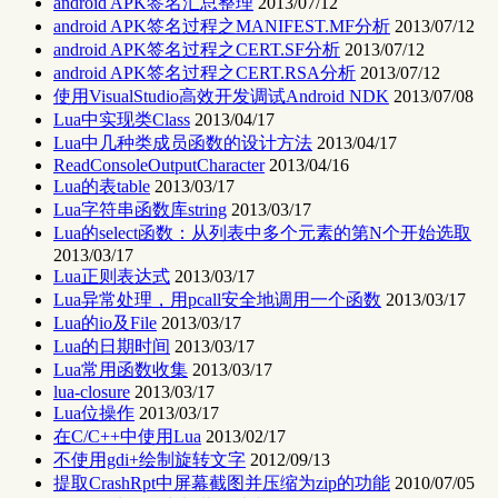
android APK签名汇总整理
2013/07/12
android APK签名过程之MANIFEST.MF分析
2013/07/12
android APK签名过程之CERT.SF分析
2013/07/12
android APK签名过程之CERT.RSA分析
2013/07/12
使用VisualStudio高效开发调试Android NDK
2013/07/08
Lua中实现类Class
2013/04/17
Lua中几种类成员函数的设计方法
2013/04/17
ReadConsoleOutputCharacter
2013/04/16
Lua的表table
2013/03/17
Lua字符串函数库string
2013/03/17
Lua的select函数：从列表中多个元素的第N个开始选取
2013/03/17
Lua正则表达式
2013/03/17
Lua异常处理，用pcall安全地调用一个函数
2013/03/17
Lua的io及File
2013/03/17
Lua的日期时间
2013/03/17
Lua常用函数收集
2013/03/17
lua-closure
2013/03/17
Lua位操作
2013/03/17
在C/C++中使用Lua
2013/02/17
不使用gdi+绘制旋转文字
2012/09/13
提取CrashRpt中屏幕截图并压缩为zip的功能
2010/07/05