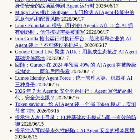
身份安全的战场延伸到 Agent 运行时
2026/06/17
Mitiga Labs 推出 Skillgate：专门检测 AI Agent 技能中的
恶意代码和配置风险
2026/06/17
Linux Foundation 报告《野外的 Agentic AI》：当 AI 拥
有钥匙时，信任模型需要被重写
2026/06/17
Iron Gorilla 推出运行时执行平台：给政府和企业的 AI
Agent 装上「不可绕过的护栏」
2026/06/17
Google Cloud Live 聚焦 ADK：用集成生态抢占 AI Agent
基础设施高地
2026/06/17
回顾：Gartner 在 2024 年预言 40% 的 AI Agent 将被降级
或淘汰——两年后回头看
2026/06/17
Lumos Identity Agent Force：统一管理人类、机器和 AI
三种身份
2026/06/16
2026 年 7 大 Agentic 安全平台排行：Agent 写代码的时
代，安全怎么跟？
2026/06/16
Token-saviour：给 AI Agent 装一个'省 Token 模式'，实测
节省 70%
2026/06/15
提示注入攻击目录：10 种基础攻击模式与唯一有效的防
御
2026/06/15
提示注入可能是永久性缺陷：AI Agent 安全的根本困境
2026/06/15