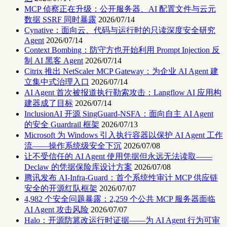
MCP 侦察正在升级：公开服务器、AI 配置文件与云元
数据 SSRF 同时暴露
2026/07/14
Cynative：面向云、代码与运行时的只读深度安全研究
Agent
2026/07/14
Context Bombing：防守方也开始利用 Prompt Injection 反
制 AI 黑客 Agent
2026/07/14
Citrix 推出 NetScaler MCP Gateway：为企业 AI Agent 建
立集中式治理入口
2026/07/14
AI Agent 首次被报道执行勒索攻击：Langflow AI 应用构
建器成了目标
2026/07/14
InclusionAI 开源 SingGuard-NSFA：面向自主 AI Agent
的安全 Guardrail 框架
2026/07/13
Microsoft 为 Windows 引入执行容器以保护 AI Agent 工作
流——操作系统级安全下沉
2026/07/08
让不受信任的 AI Agent 使用凭据但永远无法读取——
Declaw 的凭据保险库设计方案
2026/07/08
腾讯发布 AI-Infra-Guard：首个系统性审计 MCP 供应链
安全的开源红队框架
2026/07/07
4,982 个安全问题暴露：2,259 个公共 MCP 服务器面临
AI Agent 攻击风险
2026/07/07
Halo：开源防篡改运行时证据——为 AI Agent 行为可审