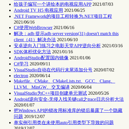
给孩子编写一个讲绘本的电视应用APP
2021/07/03
Android TV H5 电视应用
2021/06/25
.NET Framework的项目工程转换为.NET项目工程
2021/06/16
C#使用WebBrowser
2021/06/16
解决：adb 提示adb server version(31) doesn't match this
client（41）解决办法
2021/06/10
安卓逆向入门练习之电影天堂APP逆向分析
2021/03/16
SDK体积优化方法
2021/01/16
AndroidStudio配置国内镜像
2021/01/06
C#学习
2020/09/11
VisualStudio自动在代码行末尾添加分号
2020/07/02
electron
2020/06/14
Makefile、CMake、CMakeLists.txt、GCC、Clang、
LLVM、MinGW、交叉编译
2020/06/04
VisualStudio为C++项目创建单元测试
2020/05/26
Android逆向安全-无侵入找关键call之trace日志分析大法
2020/01/07
把Windows API的锁改用标准库的锁后暴露了一个隐藏
问题
2019/12/07
单实例引用类在未使用auto引用类型下导致的问题
2019/12/07