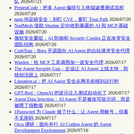
队
2026/07/21
PentestCode：把多 Agent 编排引入终端渗透测试流程
2026/07/20
npm 供应链安全：别盯 CVE，要盯 Trust Path
2026/07/20
NadMesh 借助 Shodan 定向收割暴露的 AI 和 MCP 基础
设施
2026/07/20
微软安全重组：AI 防御和 Security Copilot 正在改变安全
团队结构
2026/07/20
CrabTrap：Brex 开源面向 AI Agent 的出站请求安全代理
2026/07/20
Warden：给 MCP 工具调用加一道安全代理
2026/07/17
The Agent Security Gap：企业让 AI Agent 上线太快，防
线却没跟上
2026/07/17
Lineation.ai：把 AI Agent 安全从网关前移到运行时
2026/07/17
GPT-Red：OpenAI 把提示注入测试自动化了
2026/07/17
Agent Data Injection：AI Agent 不是被改写提示词，而是
被喂了假数据
2026/07/17
1Password 为 Claude 做了什么：让 Agent 用账号，但看
不见密码
2026/07/17
Orca 调研：面向并行 AI Coding Agent 的 Agent
Development Environment
2026/07/16