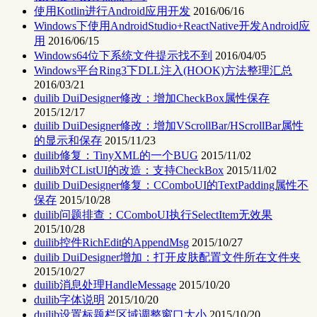
使用Kotlin进行Android应用开发
2016/06/16
Windows下使用AndroidStudio+ReactNative开发Android应
用
2016/06/15
Windows64位下系统文件提示找不到
2016/04/05
Windows平台Ring3下DLL注入(HOOK)方法整理汇总
2016/03/21
duilib DuiDesigner修改：增加CheckBox属性保存
2015/12/17
duilib DuiDesigner修改：增加VScrollBar/HScrollBar属性
的显示和保存
2015/11/23
duilib修复：TinyXML的一个BUG
2015/11/02
duilib对CListUI的改造：支持CheckBox
2015/11/02
duilib DuiDesigner修复：CComboUI的TextPadding属性不
保存
2015/10/28
duilib问题排查：CComboUI执行SelectItem无效果
2015/10/28
duilib控件RichEdit的AppendMsg
2015/10/27
duilib DuiDesigner增加：打开皮肤配置文件所在文件夹
2015/10/27
duilib消息处理HandleMessage
2015/10/20
duilib字体说明
2015/10/20
duilib设置标题栏区域调整窗口大小
2015/10/20