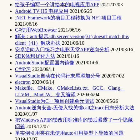
给孩子编写一个讲绘本的电视应用APP
2021/07/03
Android TV H5 电视应用
2021/06/25
.NET Framework的项目工程转换为.NET项目工程
2021/06/16
C#使用WebBrowser
2021/06/16
解决：adb 提示adb server version(31) doesn't match this
client（41）解决办法
2021/06/10
安卓逆向入门练习之电影天堂APP逆向分析
2021/03/16
SDK体积优化方法
2021/01/16
AndroidStudio配置国内镜像
2021/01/06
C#学习
2020/09/11
VisualStudio自动在代码行末尾添加分号
2020/07/02
electron
2020/06/14
Makefile、CMake、CMakeLists.txt、GCC、Clang、
LLVM、MinGW、交叉编译
2020/06/04
VisualStudio为C++项目创建单元测试
2020/05/26
Android逆向安全-无侵入找关键call之trace日志分析大法
2020/01/07
把Windows API的锁改用标准库的锁后暴露了一个隐藏
问题
2019/12/07
单实例引用类在未使用auto引用类型下导致的问题
2019/12/07