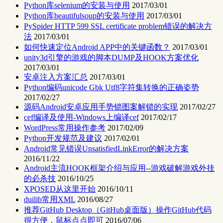
Python库selenium的安装与使用
2017/03/01
Python库beautifulsoup的安装与使用
2017/03/01
PySpider HTTP 599 SSL certificate problem错误的解决方
法
2017/03/01
如何快速定位Android APP中的关键函数？
2017/03/01
unity3d引擎的游戏的脚本DUMP及HOOK方案优化
2017/03/01
安卓注入方案汇总
2017/03/01
Python编码unicode Gbk Utf8字符集转换的正确姿势
2017/02/27
源码Android安卓应用手势锁图案解锁的实现
2017/02/27
cef编译及使用-Windows上编译cef
2017/02/17
WordPress常用操作参考
2017/02/09
Python开发规范及建议
2017/02/01
Android常见错误UnsatisfiedLinkError的解决方案
2016/11/22
Android主流HOOK框架介绍与应用--游戏破解游戏外挂
的必杀技
2016/10/25
XPOSED从这里开始
2016/10/11
duilib常用XML
2016/08/27
推荐GitHub Desktop（GitHub桌面版）操作GitHub代码
很方便，鼠标点点即可
2016/07/06