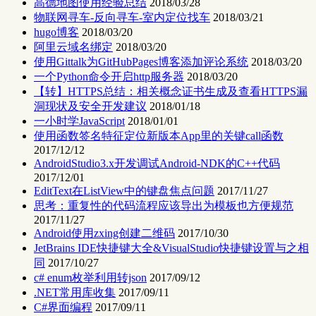
高德地图使用经验总结
2018/03/28
物联网寻车-反向寻车-室内定位找车
2018/03/21
hugo博客
2018/03/20
阿里云域名绑定
2018/03/20
使用Gittalk为GitHubPages博客添加评论系统
2018/03/20
一个Python命令开启http服务器
2018/03/20
【转】HTTPS总结：相关概念证书生成及查看HTTPS漏
洞现状及安全开发建议
2018/01/18
一小时学JavaScript
2018/01/01
使用函数签名特征定位新版本App里的关键call函数
2017/12/12
AndroidStudio3.x开发调试Android-NDK的C++代码
2017/12/01
EditText在ListView中的键盘焦点问题
2017/11/27
思考：重复性的代码流程应该导出为模板也方便规范
2017/11/27
Android使用zxing创建二维码
2017/10/30
JetBrains IDE快捷键大全&VisualStudio快捷键设置与之相
同
2017/10/27
c# enum枚举利用转json
2017/09/12
.NET常用库收集
2017/09/11
C#界面编程
2017/09/11