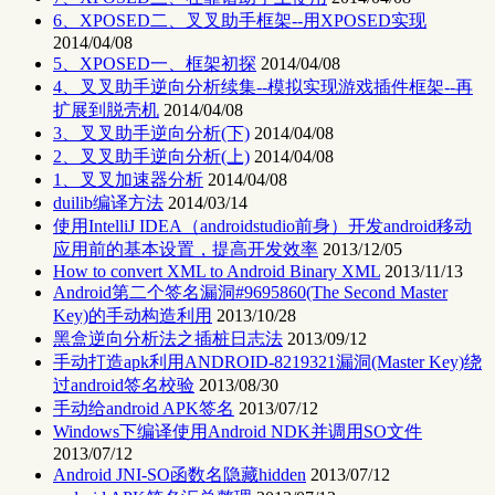
6、XPOSED二、叉叉助手框架--用XPOSED实现
2014/04/08
5、XPOSED一、框架初探
2014/04/08
4、叉叉助手逆向分析续集--模拟实现游戏插件框架--再
扩展到脱壳机
2014/04/08
3、叉叉助手逆向分析(下)
2014/04/08
2、叉叉助手逆向分析(上)
2014/04/08
1、叉叉加速器分析
2014/04/08
duilib编译方法
2014/03/14
使用IntelliJ IDEA（androidstudio前身）开发android移动
应用前的基本设置，提高开发效率
2013/12/05
How to convert XML to Android Binary XML
2013/11/13
Android第二个签名漏洞#9695860(The Second Master
Key)的手动构造利用
2013/10/28
黑盒逆向分析法之插桩日志法
2013/09/12
手动打造apk利用ANDROID-8219321漏洞(Master Key)绕
过android签名校验
2013/08/30
手动给android APK签名
2013/07/12
Windows下编译使用Android NDK并调用SO文件
2013/07/12
Android JNI-SO函数名隐藏hidden
2013/07/12