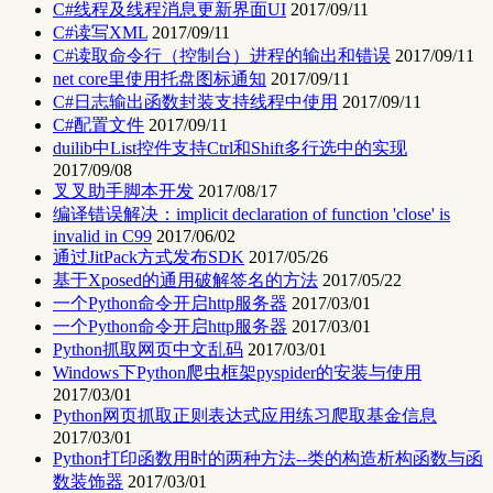
C#线程及线程消息更新界面UI
2017/09/11
C#读写XML
2017/09/11
C#读取命令行（控制台）进程的输出和错误
2017/09/11
net core里使用托盘图标通知
2017/09/11
C#日志输出函数封装支持线程中使用
2017/09/11
C#配置文件
2017/09/11
duilib中List控件支持Ctrl和Shift多行选中的实现
2017/09/08
叉叉助手脚本开发
2017/08/17
编译错误解决：implicit declaration of function 'close' is
invalid in C99
2017/06/02
通过JitPack方式发布SDK
2017/05/26
基于Xposed的通用破解签名的方法
2017/05/22
一个Python命令开启http服务器
2017/03/01
一个Python命令开启http服务器
2017/03/01
Python抓取网页中文乱码
2017/03/01
Windows下Python爬虫框架pyspider的安装与使用
2017/03/01
Python网页抓取正则表达式应用练习爬取基金信息
2017/03/01
Python打印函数用时的两种方法--类的构造析构函数与函
数装饰器
2017/03/01