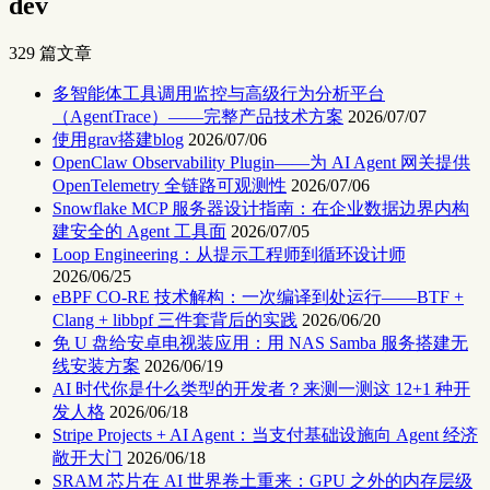
dev
329 篇文章
多智能体工具调用监控与高级行为分析平台
（AgentTrace）——完整产品技术方案
2026/07/07
使用grav搭建blog
2026/07/06
OpenClaw Observability Plugin——为 AI Agent 网关提供
OpenTelemetry 全链路可观测性
2026/07/06
Snowflake MCP 服务器设计指南：在企业数据边界内构
建安全的 Agent 工具面
2026/07/05
Loop Engineering：从提示工程师到循环设计师
2026/06/25
eBPF CO-RE 技术解构：一次编译到处运行——BTF +
Clang + libbpf 三件套背后的实践
2026/06/20
免 U 盘给安卓电视装应用：用 NAS Samba 服务搭建无
线安装方案
2026/06/19
AI 时代你是什么类型的开发者？来测一测这 12+1 种开
发人格
2026/06/18
Stripe Projects + AI Agent：当支付基础设施向 Agent 经济
敞开大门
2026/06/18
SRAM 芯片在 AI 世界卷土重来：GPU 之外的内存层级