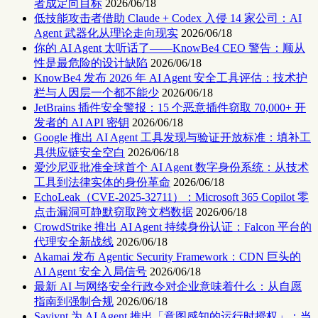
者成定向目标
2026/06/18
低技能攻击者借助 Claude + Codex 入侵 14 家公司：AI
Agent 武器化从理论走向现实
2026/06/18
你的 AI Agent 太听话了——KnowBe4 CEO 警告：顺从
性是最危险的设计缺陷
2026/06/18
KnowBe4 发布 2026 年 AI Agent 安全工具评估：技术护
栏与人因层一个都不能少
2026/06/18
JetBrains 插件安全警报：15 个恶意插件窃取 70,000+ 开
发者的 AI API 密钥
2026/06/18
Google 推出 AI Agent 工具发现与验证开放标准：填补工
具供应链安全空白
2026/06/18
爱沙尼亚批准全球首个 AI Agent 数字身份系统：从技术
工具到法律实体的身份革命
2026/06/18
EchoLeak（CVE-2025-32711）：Microsoft 365 Copilot 零
点击漏洞可静默窃取跨文档数据
2026/06/18
CrowdStrike 推出 AI Agent 持续身份认证：Falcon 平台的
代理安全新战线
2026/06/18
Akamai 发布 Agentic Security Framework：CDN 巨头的
AI Agent 安全入局信号
2026/06/18
最新 AI 与网络安全行政令对企业意味着什么：从自愿
指南到强制合规
2026/06/18
Saviynt 为 AI Agent 推出「意图感知的运行时授权」：当