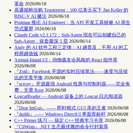
革命
2026/06/18
高通据称洽购 Tenstorrent：100 亿美元买下 Jim Keller 的
RISC-V AI 赌注
2026/06/18
Postman 推出 AI Engineer：当 API 开发工具链被 AI 原生
范式重塑
2026/06/18
Claude Code v2.1.172：Sub-Agent 现在可以创建自己的
Sub-Agent，嵌套最深 5 层
2026/06/14
Andy 的 AI 软件工程三定律：AI 越普及，不用 AI 的工
程师越值钱
2026/06/14
Animal-Island-UI：动物森友会风格的 React 组件库
2026/06/08
『Zstd』Facebook 开源的实时压缩算法——速度与压缩
比的完美平衡
2026/06/08
『scrcpy』开源最强 Android 投屏与控制利器——完全免
费，无需 Root
2026/06/08
LogcatReader — Android 设备上的 Logcat 日志阅读器
2026/06/08
『Dear ImGui』—— 即时模式 GUI 库的王者
2026/06/08
『duilib』—— Windows DirectUI 界面库标杆
2026/06/08
C++ Primer 练习 — 搞定 C++ 经典学习仓库
2026/06/08
『CliWrap』.NET 生态最优雅的命令行封装库
2026/06/08