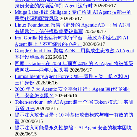
身份安全的战场延伸到 Agent 运行时
2026/06/17
Mitiga Labs 推出 Skillgate：专门检测 AI Agent 技能中的
恶意代码和配置风险
2026/06/17
Linux Foundation 报告《野外的 Agentic AI》：当 AI 拥
有钥匙时，信任模型需要被重写
2026/06/17
Iron Gorilla 推出运行时执行平台：给政府和企业的 AI
Agent 装上「不可绕过的护栏」
2026/06/17
Google Cloud Live 聚焦 ADK：用集成生态抢占 AI Agent
基础设施高地
2026/06/17
回顾：Gartner 在 2024 年预言 40% 的 AI Agent 将被降级
或淘汰——两年后回头看
2026/06/17
Lumos Identity Agent Force：统一管理人类、机器和 AI
三种身份
2026/06/16
2026 年 7 大 Agentic 安全平台排行：Agent 写代码的时
代，安全怎么跟？
2026/06/16
Token-saviour：给 AI Agent 装一个'省 Token 模式'，实测
节省 70%
2026/06/15
提示注入攻击目录：10 种基础攻击模式与唯一有效的防
御
2026/06/15
提示注入可能是永久性缺陷：AI Agent 安全的根本困境
2026/06/15