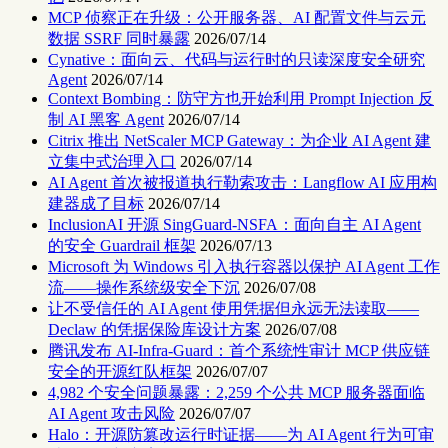
MCP 侦察正在升级：公开服务器、AI 配置文件与云元
数据 SSRF 同时暴露
2026/07/14
Cynative：面向云、代码与运行时的只读深度安全研究
Agent
2026/07/14
Context Bombing：防守方也开始利用 Prompt Injection 反
制 AI 黑客 Agent
2026/07/14
Citrix 推出 NetScaler MCP Gateway：为企业 AI Agent 建
立集中式治理入口
2026/07/14
AI Agent 首次被报道执行勒索攻击：Langflow AI 应用构
建器成了目标
2026/07/14
InclusionAI 开源 SingGuard-NSFA：面向自主 AI Agent
的安全 Guardrail 框架
2026/07/13
Microsoft 为 Windows 引入执行容器以保护 AI Agent 工作
流——操作系统级安全下沉
2026/07/08
让不受信任的 AI Agent 使用凭据但永远无法读取——
Declaw 的凭据保险库设计方案
2026/07/08
腾讯发布 AI-Infra-Guard：首个系统性审计 MCP 供应链
安全的开源红队框架
2026/07/07
4,982 个安全问题暴露：2,259 个公共 MCP 服务器面临
AI Agent 攻击风险
2026/07/07
Halo：开源防篡改运行时证据——为 AI Agent 行为可审