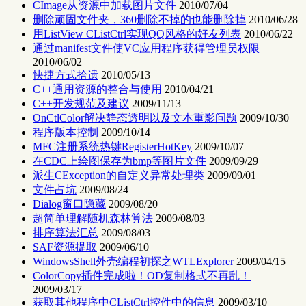
CImage从资源中加载图片文件
2010/07/04
删除顽固文件夹，360删除不掉的也能删除掉
2010/06/28
用ListView CListCtrl实现QQ风格的好友列表
2010/06/22
通过manifest文件使VC应用程序获得管理员权限
2010/06/02
快捷方式拾遗
2010/05/13
C++通用资源的整合与使用
2010/04/21
C++开发规范及建议
2009/11/13
OnCtlColor解决静态透明以及文本重影问题
2009/10/30
程序版本控制
2009/10/14
MFC注册系统热键RegisterHotKey
2009/10/07
在CDC上绘图保存为bmp等图片文件
2009/09/29
派生CException的自定义异常处理类
2009/09/01
文件占坑
2009/08/24
Dialog窗口隐藏
2009/08/20
超简单理解随机森林算法
2009/08/03
排序算法汇总
2009/08/03
SAF资源提取
2009/06/10
WindowsShell外壳编程初探之WTLExplorer
2009/04/15
ColorCopy插件完成啦！OD复制格式不再乱！
2009/03/17
获取其他程序中CListCtrl控件中的信息
2009/03/10