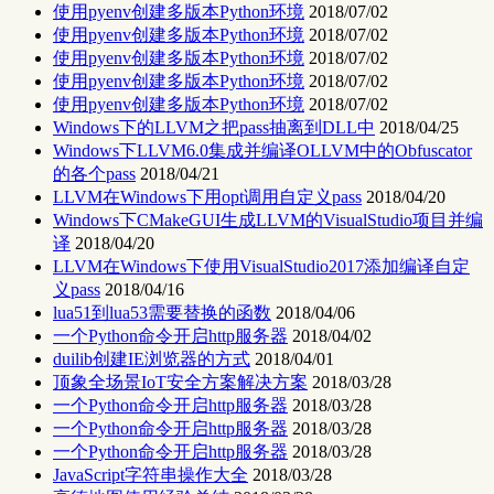
使用pyenv创建多版本Python环境
2018/07/02
使用pyenv创建多版本Python环境
2018/07/02
使用pyenv创建多版本Python环境
2018/07/02
使用pyenv创建多版本Python环境
2018/07/02
使用pyenv创建多版本Python环境
2018/07/02
Windows下的LLVM之把pass抽离到DLL中
2018/04/25
Windows下LLVM6.0集成并编译OLLVM中的Obfuscator
的各个pass
2018/04/21
LLVM在Windows下用opt调用自定义pass
2018/04/20
Windows下CMakeGUI生成LLVM的VisualStudio项目并编
译
2018/04/20
LLVM在Windows下使用VisualStudio2017添加编译自定
义pass
2018/04/16
lua51到lua53需要替换的函数
2018/04/06
一个Python命令开启http服务器
2018/04/02
duilib创建IE浏览器的方式
2018/04/01
顶象全场景IoT安全方案解决方案
2018/03/28
一个Python命令开启http服务器
2018/03/28
一个Python命令开启http服务器
2018/03/28
一个Python命令开启http服务器
2018/03/28
JavaScript字符串操作大全
2018/03/28