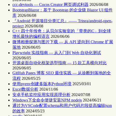
ccc-devtools — Cocos Creator 网页调试利器
2026/06/08
BootstrapBlazor：基于 Bootstrap 的企业级 Blazor UI 组件
库
2026/06/08
『Android 开源项目分类汇总』—— Trinea/android-open-
project
2026/06/08
C++ 四十年传奇：从贝尔实验室的「带类的C」到全球
增长最快的编程语言
2026/06/06
微博相册探测与图片下载 — 从 API 逆向到 Chrome 扩展
落地
2026/06/05
Playwright 实战指南 — 从入门到 Web 自动化测试
2026/06/05
开源桌面自动化框架选型指南 — 15 款工具横向对比
2026/06/05
GitHub Pages 博客 SEO 最佳实践 — 从诊断到落地的全
流程
2026/05/25
使用pyenv创建多版本Python环境
2025/03/01
Excel数据分析
2024/11/06
安卓手机监控应用实现原理分析
2024/07/08
Windows下全命令便捷安装NPM nodejs
2024/06/21
通过为VSCode配置schema和用户代码片段提高编辑json
的效率
2024/05/23