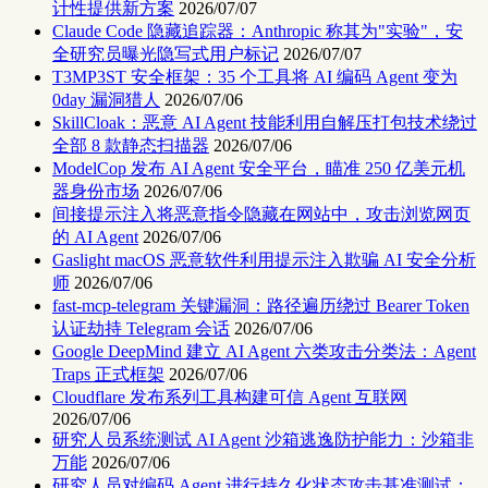
计性提供新方案
2026/07/07
Claude Code 隐藏追踪器：Anthropic 称其为"实验"，安
全研究员曝光隐写式用户标记
2026/07/07
T3MP3ST 安全框架：35 个工具将 AI 编码 Agent 变为
0day 漏洞猎人
2026/07/06
SkillCloak：恶意 AI Agent 技能利用自解压打包技术绕过
全部 8 款静态扫描器
2026/07/06
ModelCop 发布 AI Agent 安全平台，瞄准 250 亿美元机
器身份市场
2026/07/06
间接提示注入将恶意指令隐藏在网站中，攻击浏览网页
的 AI Agent
2026/07/06
Gaslight macOS 恶意软件利用提示注入欺骗 AI 安全分析
师
2026/07/06
fast-mcp-telegram 关键漏洞：路径遍历绕过 Bearer Token
认证劫持 Telegram 会话
2026/07/06
Google DeepMind 建立 AI Agent 六类攻击分类法：Agent
Traps 正式框架
2026/07/06
Cloudflare 发布系列工具构建可信 Agent 互联网
2026/07/06
研究人员系统测试 AI Agent 沙箱逃逸防护能力：沙箱非
万能
2026/07/06
研究人员对编码 Agent 进行持久化状态攻击基准测试：