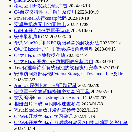
gradle
2024/04/15
移动应用开发及变现-广告
2024/03/18
C#自定义特性（注解）及使用
2023/10/19
PowerShell执行csharp代码
2023/10/18
安卓手机改无电池直供电
2023/10/09
GitHub开启2FA双因子认证
2023/10/06
安卓刷机刷ROM
2023/09/20
华为Mate30手机NFC功能异常的解决办法
2023/09/14
C#之Blazor用户注册登录鉴权角色管理
2023/04/15
C#之Blazor本地数据存储
2023/04/14
C#之Blazor开发CSV数据图表分析项目
2023/04/14
Java优雅等待所有线程池的线程执行完毕
2023/03/01
安卓访问外部存储ExternalStorage，DocumentFile及Uri
2023/02/22
Android序列化的一些问题记录
2023/02/20
安卓写一个尝试解密加密文本的工具
2023/02/20
交叉编译binutils-strings-for-Android
2023/02/07
相册图片下载lua js脚本速查参考
2023/01/28
VisualStudio高效开发配置参考
2022/11/29
C#Web开发之blazor学习杂记
2022/11/19
C#Web开发之blazor前后端分离及API接口编写参考汇总
2022/11/14