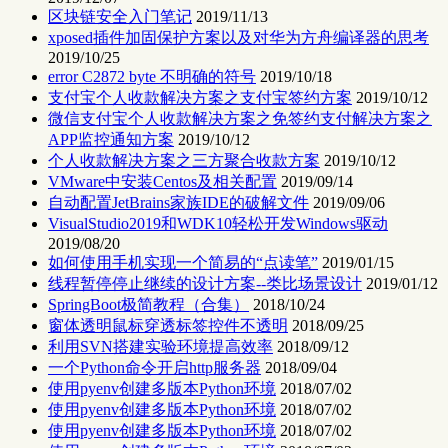
区块链安全入门笔记
2019/11/13
xposed插件加固保护方案以及对华为方舟编译器的思考
2019/10/25
error C2872 byte 不明确的符号
2019/10/18
支付宝个人收款解决方案之支付宝签约方案
2019/10/12
微信支付宝个人收款解决方案之免签约支付解决方案之
APP监控通知方案
2019/10/12
个人收款解决方案之三方聚合收款方案
2019/10/12
VMware中安装Centos及相关配置
2019/09/14
自动配置JetBrains家族IDE的破解文件
2019/09/06
VisualStudio2019和WDK10轻松开发Windows驱动
2019/08/20
如何使用手机实现一个简易的“点读笔”
2019/01/15
线程暂停停止继续的设计方案--类比场景设计
2019/01/12
SpringBoot极简教程（合集）
2018/10/24
窗体透明鼠标穿透标签控件不透明
2018/09/25
利用SVN搭建实验环境提高效率
2018/09/12
一个Python命令开启http服务器
2018/09/04
使用pyenv创建多版本Python环境
2018/07/02
使用pyenv创建多版本Python环境
2018/07/02
使用pyenv创建多版本Python环境
2018/07/02