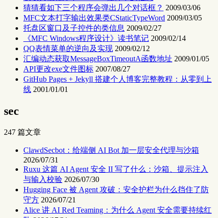
猜猜看如下三个程序会弹出几个对话框？
2009/03/06
MFC文本打字输出效果类CStaticTypeWord
2009/03/05
托盘区窗口及子控件的类信息
2009/02/27
《MFC Windows程序设计》读书笔记
2009/02/14
QQ表情菜单的逆向及实现
2009/02/12
汇编动态获取MessageBoxTimeoutA函数地址
2009/01/05
API更改exe文件图标
2007/08/27
GitHub Pages + Jekyll 搭建个人博客完整教程：从零到上
线
2001/01/01
sec
247 篇文章
ClawdSecbot：给端侧 AI Bot 加一层安全代理与沙箱
2026/07/31
Ruxu 这篇 AI Agent 安全 II 写了什么：沙箱、提示注入
与输入校验
2026/07/30
Hugging Face 被 Agent 攻破：安全护栏为什么挡住了防
守方
2026/07/21
Alice 讲 AI Red Teaming：为什么 Agent 安全需要持续红