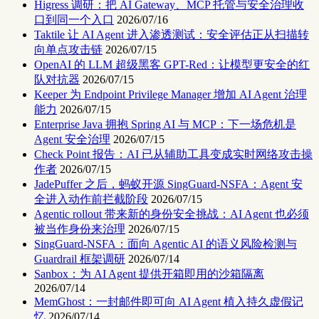
Higress 调研：把 AI Gateway、MCP 托管与安全治理收
口到同一个入口
2026/07/16
Taktile 让 AI Agent 进入渗透测试：安全评估正从扫描转
向单点攻击链
2026/07/15
OpenAI 的 LLM 超级黑客 GPT-Red：让模型更安全的红
队对抗器
2026/07/15
Keeper 为 Endpoint Privilege Manager 增加 AI Agent 治理
能力
2026/07/15
Enterprise Java 拥抱 Spring AI 与 MCP：下一场危机是
Agent 安全治理
2026/07/15
Check Point 报告：AI 已从辅助工具变成实时网络攻击操
作者
2026/07/15
JadePuffer 之后，蚂蚁开源 SingGuard-NSFA：Agent 安
全进入动作前拦截阶段
2026/07/15
Agentic rollout 带来新的身份安全挑战：AI Agent 也必须
被当作身份来治理
2026/07/15
SingGuard-NSFA：面向 Agentic AI 的语义风险检测与
Guardrail 框架调研
2026/07/14
Sanbox：为 AI Agent 提供开箱即用的沙箱隔离
2026/07/14
MemGhost：一封邮件即可向 AI Agent 植入持久虚假记
忆
2026/07/14