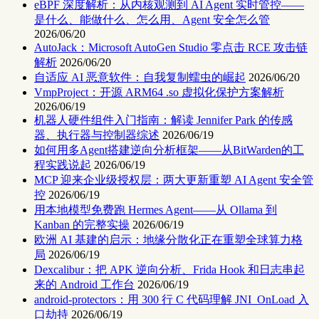
eBPF 深度解析：从内核观测到 AI Agent 实时管控——
是什么、能做什么、怎么用、Agent 安全怎么管
2026/06/20
AutoJack：Microsoft AutoGen Studio 零点击 RCE 攻击链
解析
2026/06/20
自适应 AI 恶意软件：自我复制蠕虫的崛起
2026/06/20
VmpProject：开源 ARM64 .so 虚拟化保护方案解析
2026/06/19
机器人硬件组件入门指南：解读 Jennifer Park 的传感
器、执行器与控制器综述
2026/06/19
如何用多Agent搭建逆向分析框架——从BitWarden的工
程实践说起
2026/06/19
MCP 迎来企业级授权层：两大更新重塑 AI Agent 安全管
控
2026/06/19
用本地模型免费跑 Hermes Agent——从 Ollama 到
Kanban 的完整实操
2026/06/19
欧洲 AI 基建的启示：地缘分散化正在重塑全球算力格
局
2026/06/19
Dexcalibur：把 APK 逆向分析、Frida Hook 和日志串起
来的 Android 工作台
2026/06/19
android-protectors：用 300 行 C 代码理解 JNI_OnLoad 入
口劫持
2026/06/19