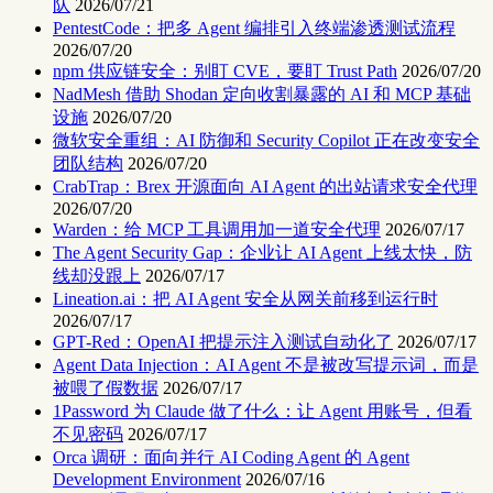
队
2026/07/21
PentestCode：把多 Agent 编排引入终端渗透测试流程
2026/07/20
npm 供应链安全：别盯 CVE，要盯 Trust Path
2026/07/20
NadMesh 借助 Shodan 定向收割暴露的 AI 和 MCP 基础
设施
2026/07/20
微软安全重组：AI 防御和 Security Copilot 正在改变安全
团队结构
2026/07/20
CrabTrap：Brex 开源面向 AI Agent 的出站请求安全代理
2026/07/20
Warden：给 MCP 工具调用加一道安全代理
2026/07/17
The Agent Security Gap：企业让 AI Agent 上线太快，防
线却没跟上
2026/07/17
Lineation.ai：把 AI Agent 安全从网关前移到运行时
2026/07/17
GPT-Red：OpenAI 把提示注入测试自动化了
2026/07/17
Agent Data Injection：AI Agent 不是被改写提示词，而是
被喂了假数据
2026/07/17
1Password 为 Claude 做了什么：让 Agent 用账号，但看
不见密码
2026/07/17
Orca 调研：面向并行 AI Coding Agent 的 Agent
Development Environment
2026/07/16