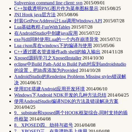
Subversion command line client: svn
2015/09/01
C++加载透明PNG图片作为菜单图标显示
2015/08/25
JNI Hook java层方法
2015/08/06
封装GetProcAddress让Lua调用Windows API
2015/07/28
Lua基础教程-FunWithTables
2015/07/28
在AndroidStudio中创建java应用
2015/07/22
exe与dll同时使用Lua的一个内存崩溃异常
2015/07/21
Lua cjson库在windows下的编译与使用
2015/05/06
C++通过匿名管道操作adb shell的输入输出
2014/11/28
Xposed源码学习之XposedInstaller
2014/10/30
eclipse中Build Path-Add to Build Path对应到androidstudio
的设置，把lib库添加为Provided
2014/10/28
AndroidStudio的Rendering Problems Missing styles错误解
决
2014/06/12
使用IDE搭建Android应用开发环境
2014/06/10
Windows下Android NDK开发的几种方法总结
2014/04/25
使用AndroidStudio编译NDK的方法及错误解决方案
2014/04/25
9、substrate和xposed两个HOOK框架综合-同时支持的插
件框架
2014/04/08
8、XPOSED四、劫持与盗号
2014/04/08
7、XPOSED三、在靠谱助手上使用
2014/04/08