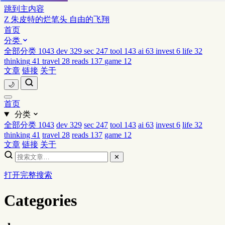
跳到主内容
Z
朱皮特的烂笔头
自由的飞翔
首页
分类
全部分类
1043
dev
329
sec
247
tool
143
ai
63
invest
6
life
32
thinking
41
travel
28
reads
137
game
12
文章
链接
关于
🌙
首页
分类
全部分类
1043
dev
329
sec
247
tool
143
ai
63
invest
6
life
32
thinking
41
travel
28
reads
137
game
12
文章
链接
关于
✕
打开完整搜索
Categories