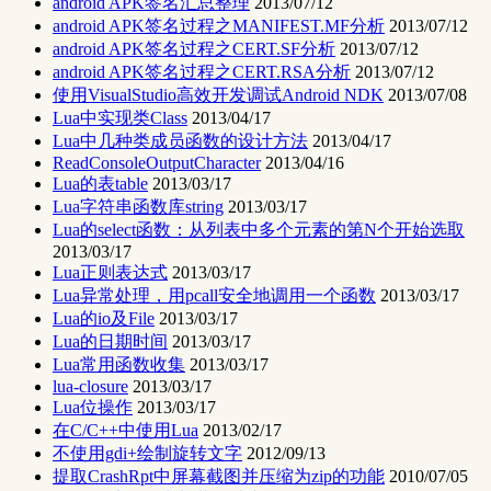
android APK签名汇总整理
2013/07/12
android APK签名过程之MANIFEST.MF分析
2013/07/12
android APK签名过程之CERT.SF分析
2013/07/12
android APK签名过程之CERT.RSA分析
2013/07/12
使用VisualStudio高效开发调试Android NDK
2013/07/08
Lua中实现类Class
2013/04/17
Lua中几种类成员函数的设计方法
2013/04/17
ReadConsoleOutputCharacter
2013/04/16
Lua的表table
2013/03/17
Lua字符串函数库string
2013/03/17
Lua的select函数：从列表中多个元素的第N个开始选取
2013/03/17
Lua正则表达式
2013/03/17
Lua异常处理，用pcall安全地调用一个函数
2013/03/17
Lua的io及File
2013/03/17
Lua的日期时间
2013/03/17
Lua常用函数收集
2013/03/17
lua-closure
2013/03/17
Lua位操作
2013/03/17
在C/C++中使用Lua
2013/02/17
不使用gdi+绘制旋转文字
2012/09/13
提取CrashRpt中屏幕截图并压缩为zip的功能
2010/07/05