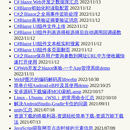
C# blazor Web开发之数据库汇总
2022/11/13
C#Blazor初始化时读取配置
2022/11/12
C#之Blazor之全局事件监听处理
2022/11/12
C#Blazor表单验证摘要验证消息
2022/11/12
C#Blazor UI组件文件上传
2022/11/12
C#Blazor UI组件列表选择框选择后自动调用回调函数
2022/11/12
C#Blazor UI组件文本框实时搜索
2022/11/12
C#Blazor UI组件多页面翻页
2022/11/12
C#之Blazor保存用户查询参数到网址URL中方便收藏快
速打开使用
2022/11/12
C#Web开发之blazor体验-一个App管理系统demo
2022/11/11
WebP图片的编码解码库libwebp
2022/10/30
简单介绍Android-eBPF及其使用demo
2022/10/25
安卓源码下载编译MOD刷机-aosp
2022/10/17
Linux - Ubuntu（WSL）的常用命令汇总
2022/10/10
解决AndroidStudio-Gradle卡住的问题
2021/09/11
unity汇总
2021/07/18
资源下载的终极利器-资源轻松简单下载-资源万能下载
法
2021/07/13
JavaScript获取网页点击时候的元素信息
2021/07/09