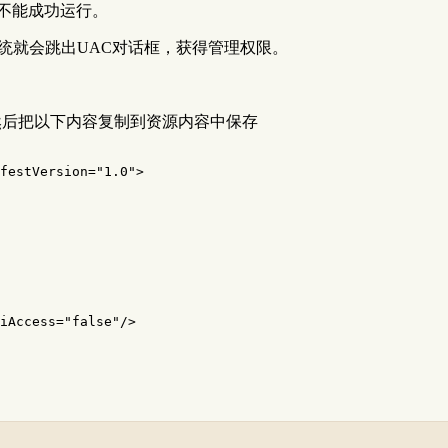
，不能成功运行。
时系统就会跳出UAC对话框，获得管理权限。
ID改为1，然后把以下内容复制到资源内容中保存
festVersion=
"1.0"
>
iAccess=
"false"
/>