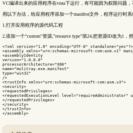
VC编译出来的应用程序在vista下运行，有可能因为权限问题
用以下办法，给应用程序添加一个manifest文件，程序运行
1.打开应用程序的源代码工程
2.添加一个“custom”资源,”resource type”填24,把资源
<?xml version="1.0" encoding="UTF-8" standalone="yes"?>
<assembly
xmlns=
"urn:schemas-microsoft-com:asm.v1"
mani
<assemblyIdentity
version=
"1.0.0.0"
processorArchitecture=
"X86"
name=
"mulitray.exe.manifest"
type=
"win32"
/>
<trustInfo
xmlns=
"urn:schemas-microsoft-com:asm.v3"
>
<security>
<requestedPrivileges>
<requestedExecutionLevel
level=
"requireAdministrator"
u
</requestedPrivileges>
</security>
</trustInfo>
</assembly>