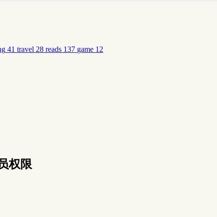
ng
41
travel
28
reads
137
game
12
理员权限