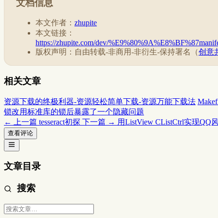
文档信息
本文作者：
zhupite
本文链接：
https://zhupite.com/dev/%E9%80%9A%E8%B
版权声明：自由转载-非商用-非衍生-保持署名（
创意共
相关文章
资源下载的终极利器-资源轻松简单下载-资源万能下载法
Make
锁改用标准库的锁后暴露了一个隐藏问题
← 上一篇
tesseract初探
下一篇 →
用ListView CListCtrl实
查看评论
文章目录
搜索