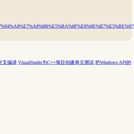
%94%E7%94%A8%E7%A8%8B%E5%BA%8F%E8%8E%B7%E5%BE%9
W、交叉编译
VisualStudio为C++项目创建单元测试
把Windows API的