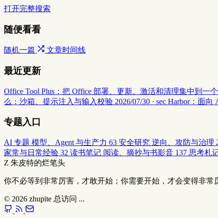
打开完整搜索
随便看看
随机一篇
文章时间线
最近更新
Office Tool Plus：把 Office 部署、更新、激活和清理集中到
么：沙箱、提示注入与输入校验
2026/07/30 · sec
Harbor：面向
专题入口
AI 专题
模型、Agent 与生产力
63
安全研究
逆向、攻防与治理
家常与日常经验
32
读书笔记
阅读、摘抄与书影音
137
思考札
Z
朱皮特的烂笔头
你不必等到非常厉害，才敢开始；你需要开始，才会变得非常
© 2026
zhupite
总访问
...