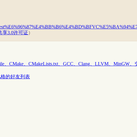
F%87manifest%E6%96%87%E4%BB%B6%E4%BD%BFVC%E5%BA
享3.0许可证
）
file、CMake、CMakeLists.txt、GCC、Clang、LLVM、MinG
现QQ风格的好友列表