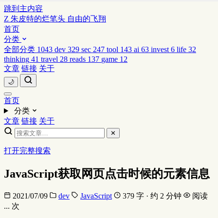
跳到主内容
Z
朱皮特的烂笔头
自由的飞翔
首页
分类
全部分类
1043
dev
329
sec
247
tool
143
ai
63
invest
6
life
32
thinking
41
travel
28
reads
137
game
12
文章
链接
关于
🌙
首页
分类
文章
链接
关于
✕
打开完整搜索
JavaScript获取网页点击时候的元素信息
2021/07/09
dev
JavaScript
379 字 · 约 2 分钟
阅读
...
次