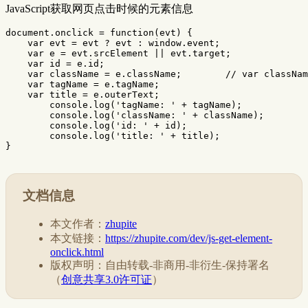
JavaScript获取网页点击时候的元素信息
document
.
onclick
=
function
(
evt
)
{
var
evt
=
evt
?
evt
:
window
.
event
;
var
e
=
evt
.
srcElement
||
evt
.
target
;
var
id
=
e
.
id
;
var
className
=
e
.
className
;
// var classNam
var
tagName
=
e
.
tagName
;
var
title
=
e
.
outerText
;
console
.
log
(
'
tagName: 
'
+
tagName
);
console
.
log
(
'
className: 
'
+
className
);
console
.
log
(
'
id: 
'
+
id
);
console
.
log
(
'
title: 
'
+
title
);
}
文档信息
本文作者：
zhupite
本文链接：
https://zhupite.com/dev/js-get-element-
onclick.html
版权声明：自由转载-非商用-非衍生-保持署名
（
创意共享3.0许可证
）