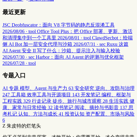
最近更新
JSC Deobfuscator：面向 V8 字节码的静态反混淆工具
2026/08/06 · tool
Office Tool Plus：把 Office 部署、更新、激活
和清理集中到一个工具里
2026/08/01 · tool
ClawdSecbot：给端
侧 AI Bot 加一层安全代理与沙箱
2026/07/31 · sec
Ruxu 这篇
AI Agent 安全 II 写了什么：沙箱、提示注入与输入校验
2026/07/30 · sec
Harbor：面向 AI Agent 的评测与优化框架
2026/07/28 · tool
专题入口
AI 专题
模型、Agent 与生产力
63
安全研究
逆向、攻防与治理
247
工具箱
效率工具与开源项目
143
开发笔记
编程、框架与
工程实践
329
行走记录
徒步、旅行与城市观察
28
生活实践
健
康、家常与日常经验
32
读书笔记
阅读、摘抄与书影音
137
思
考札记
认知、方法与成长
41
投资认知
资产配置、市场与风险
6
Z
朱皮特的烂笔头