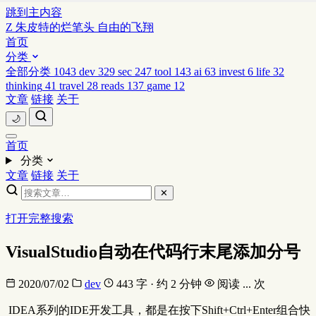
跳到主内容
Z
朱皮特的烂笔头
自由的飞翔
首页
分类
全部分类
1043
dev
329
sec
247
tool
143
ai
63
invest
6
life
32
thinking
41
travel
28
reads
137
game
12
文章
链接
关于
🌙
首页
分类
文章
链接
关于
✕
打开完整搜索
VisualStudio自动在代码行末尾添加分号
2020/07/02
dev
443 字 · 约 2 分钟
阅读
...
次
​ IDEA系列的IDE开发工具，都是在按下Shift+Ctrl+Enter组合快