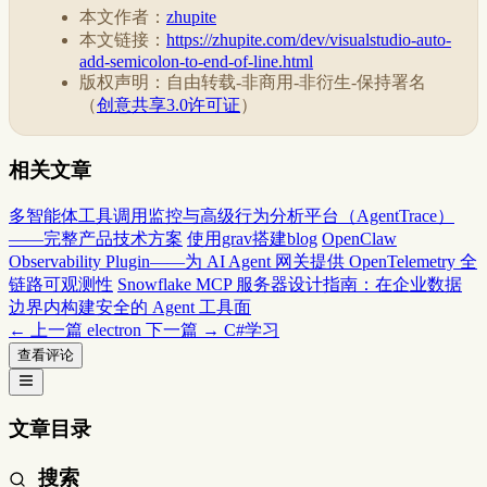
本文作者：
zhupite
本文链接：
https://zhupite.com/dev/visualstudio-auto-
add-semicolon-to-end-of-line.html
版权声明：自由转载-非商用-非衍生-保持署名
（
创意共享3.0许可证
）
相关文章
多智能体工具调用监控与高级行为分析平台（AgentTrace）
——完整产品技术方案
使用grav搭建blog
OpenClaw
Observability Plugin——为 AI Agent 网关提供 OpenTelemetry 全
链路可观测性
Snowflake MCP 服务器设计指南：在企业数据
边界内构建安全的 Agent 工具面
← 上一篇
electron
下一篇 →
C#学习
查看评论
文章目录
搜索