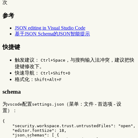
次
参考
JSON editing in Visual Studio Code
基于JSON Schema的JSON智能提示
快捷键
触发建议：
，与搜狗输入法冲突，建议把快
Ctrl+Space
捷键修改下。
快速导航：
Ctrl+Shift+O
格式化：
Shift+Alt+F
schema
为
配置
（菜单：文件 - 首选项 - 设
vscode
settings.json
置）：
{
"security.workspace.trust.untrustedFiles"
:
"open"
,
"editor.fontSize"
:
18
,
"json.schemas"
:
[
{