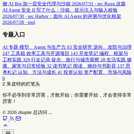
侧 AI Bot 加一层安全代理与沙箱
2026/07/31 · sec
Ruxu 这篇
AI Agent 安全 II 写了什么：沙箱、提示注入与输入校验
2026/07/30 · sec
Harbor：面向 AI Agent 的评测与优化框架
2026/07/28 · tool
专题入口
AI 专题
模型、Agent 与生产力
63
安全研究
逆向、攻防与治理
247
工具箱
效率工具与开源项目
143
开发笔记
编程、框架与
工程实践
329
行走记录
徒步、旅行与城市观察
28
生活实践
健
康、家常与日常经验
32
读书笔记
阅读、摘抄与书影音
137
思
考札记
认知、方法与成长
41
投资认知
资产配置、市场与风险
6
Z
朱皮特的烂笔头
你不必等到非常厉害，才敢开始；你需要开始，才会变得非常
厉害！
© 2026
zhupite
总访问
...