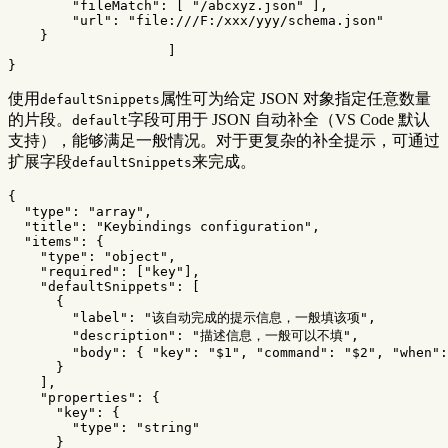
"fileMatch"
:
[
"/abcxyz.json"
],
"url"
:
"file:///F:/xxx/yyy/schema.json"
}
]
}
使用
属性可为给定 JSON 对象指定任意数量
defaultSnippets
的片段。
字段可用于 JSON 自动补全（VS Code 默认
default
支持），能够满足一般情况。对于更复杂的补全提示，可通过
扩展字段
来完成。
defaultSnippets
{
"type"
:
"array"
,
"title"
:
"Keybindings configuration"
,
"items"
:
{
"type"
:
"object"
,
"required"
:
[
"key"
],
"defaultSnippets"
:
[
{
"label"
:
"该自动完成的提示信息，一般填该项"
,
"description"
:
"描述信息，一般可以不填"
,
"body"
:
{
"key"
:
"$1"
,
"command"
:
"$2"
,
"when"
:
}
],
"properties"
:
{
"key"
:
{
"type"
:
"string"
}