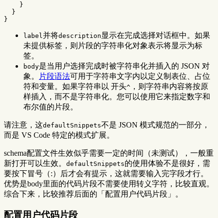
}
}
}
并将
显示在完成选择对话框中。如果
label
description
未提供标签，则片段的字符串化对象表示将显示为标
签。
是当用户选择完成时被字符串化并插入的 JSON 对
body
象。
片段语法
可用于字符串文字内以定义制表位、占位
符和变量。如果字符串以 开头
，则字符串内容将按原
^
样插入，而不是字符串化。您可以使用它来指定数字和
布尔值的片段。
请注意，这
不是 JSON 模式规范的一部分，
defaultSnippets
而是 VS Code 特定的模式扩展。
schema配置文件生效似乎需要一定的时间（未测试），一般重
新打开可以生效。
的使用体验不是很好，需
defaultSnippets
要按下冒号（:）后才会有提示，这就需要输入完字段才行。
优势是body里面的代码片段不需要使用转义字符，比较直观。
综合下来，比较推荐后面的「配置用户代码片段」。
配置用户代码片段