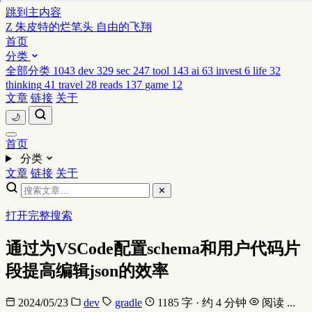
跳到主内容
Z
朱皮特的烂笔头
自由的飞翔
首页
分类
全部分类
1043
dev
329
sec
247
tool
143
ai
63
invest
6
life
32
thinking
41
travel
28
reads
137
game
12
文章
链接
关于
🌙
首页
分类
文章
链接
关于
✕
打开完整搜索
通过为VSCode配置schema和用户代码片
段提高编辑json的效率
2024/05/23
dev
gradle
1185 字 · 约 4 分钟
阅读
...