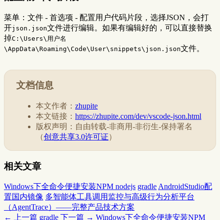
菜单：文件 - 首选项 - 配置用户代码片段，选择JSON，会打
开
文件进行编辑。如果有编辑好的，可以直接替换
json.json
掉
C:\Users\用户名
文件。
\AppData\Roaming\Code\User\snippets\json.json
文档信息
本文作者：
zhupite
本文链接：
https://zhupite.com/dev/vscode-json.html
版权声明：自由转载-非商用-非衍生-保持署名
（
创意共享3.0许可证
）
相关文章
Windows下全命令便捷安装NPM nodejs
gradle
AndroidStudio配
置国内镜像
多智能体工具调用监控与高级行为分析平台
（AgentTrace）——完整产品技术方案
← 上一篇
gradle
下一篇 →
Windows下全命令便捷安装NPM