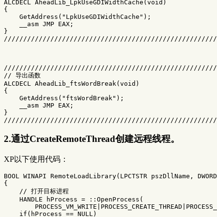
ALCDECL AheadLib_LpkUseGDIWidthCache(void)

{

    GetAddress("LpkUseGDIWidthCache");

    __asm JMP EAX;

}

///////////////////////////////////////////////////////
///////////////////////////////////////////////////////
// 导出函数

ALCDECL AheadLib_ftsWordBreak(void)

{

    GetAddress("ftsWordBreak");

    __asm JMP EAX;

}

2.通过CreateRemoteThread创建远程线程。
XP以下使用代码：
BOOL WINAPI RemoteLoadLibrary(LPCTSTR pszDllName, DWORD
{

    // 打开目标进程

    HANDLE hProcess = ::OpenProcess(

        PROCESS_VM_WRITE|PROCESS_CREATE_THREAD|PROCESS_
    if(hProcess == NULL)
