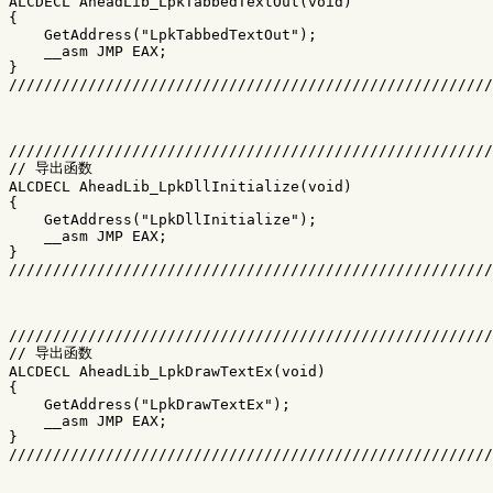
ALCDECL AheadLib_LpkTabbedTextOut(void)

{

    GetAddress("LpkTabbedTextOut");

    __asm JMP EAX;

}

///////////////////////////////////////////////////////
///////////////////////////////////////////////////////
// 导出函数

ALCDECL AheadLib_LpkDllInitialize(void)

{

    GetAddress("LpkDllInitialize");

    __asm JMP EAX;

}

///////////////////////////////////////////////////////
///////////////////////////////////////////////////////
// 导出函数

ALCDECL AheadLib_LpkDrawTextEx(void)

{

    GetAddress("LpkDrawTextEx");

    __asm JMP EAX;

}

///////////////////////////////////////////////////////