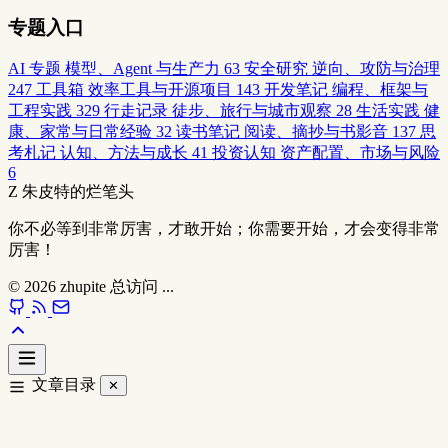
专题入口
AI 专题
模型、Agent 与生产力
63
安全研究
逆向、攻防与治理
247
工具箱
效率工具与开源项目
143
开发笔记
编程、框架与
工程实践
329
行走记录
徒步、旅行与城市观察
28
生活实践
健
康、家常与日常经验
32
读书笔记
阅读、摘抄与书影音
137
思
考札记
认知、方法与成长
41
投资认知
资产配置、市场与风险
6
Z
朱皮特的烂笔头
你不必等到非常厉害，才敢开始；你需要开始，才会变得非常
厉害！
© 2026
zhupite
总访问
...
文章目录
✕