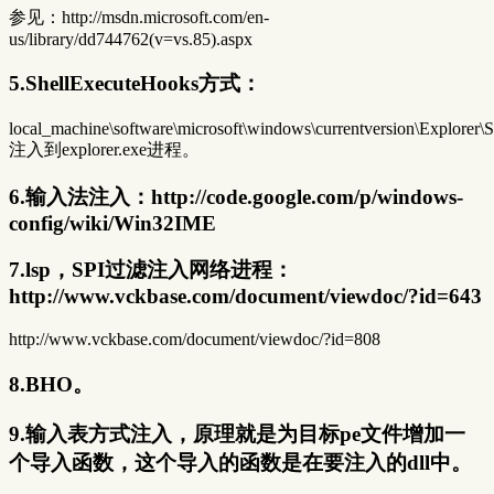
参见：http://msdn.microsoft.com/en-
us/library/dd744762(v=vs.85).aspx
5.ShellExecuteHooks方式：
local_machine\software\microsoft\windows\currentversion\Explorer
注入到explorer.exe进程。
6.输入法注入：http://code.google.com/p/windows-
config/wiki/Win32IME
7.lsp，SPI过滤注入网络进程：
http://www.vckbase.com/document/viewdoc/?id=643
http://www.vckbase.com/document/viewdoc/?id=808
8.BHO。
9.输入表方式注入，原理就是为目标pe文件增加一
个导入函数，这个导入的函数是在要注入的dll中。