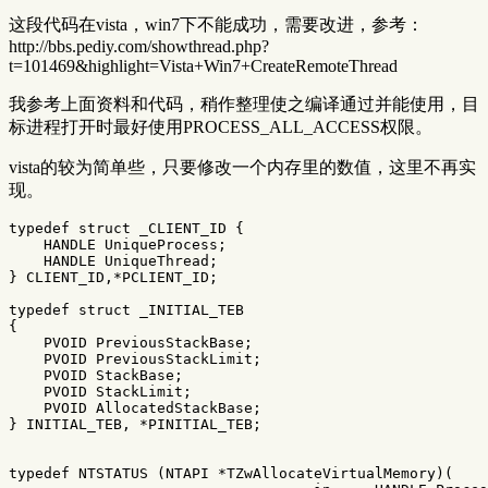
这段代码在vista，win7下不能成功，需要改进，参考：
http://bbs.pediy.com/showthread.php?
t=101469&highlight=Vista+Win7+CreateRemoteThread
我参考上面资料和代码，稍作整理使之编译通过并能使用，目
标进程打开时最好使用PROCESS_ALL_ACCESS权限。
vista的较为简单些，只要修改一个内存里的数值，这里不再实
现。
typedef struct _CLIENT_ID {

    HANDLE UniqueProcess;

    HANDLE UniqueThread;

} CLIENT_ID,*PCLIENT_ID;

typedef struct _INITIAL_TEB

{

    PVOID PreviousStackBase;

    PVOID PreviousStackLimit;

    PVOID StackBase;

    PVOID StackLimit;

    PVOID AllocatedStackBase;

} INITIAL_TEB, *PINITIAL_TEB;

typedef NTSTATUS (NTAPI *TZwAllocateVirtualMemory)(
