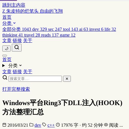
跳到主内容
Z
朱皮特的烂笔头
自由的飞翔
首页
分类
全部分类
1043
dev
329
sec
247
tool
143
ai
63
invest
6
life
32
thinking
41
travel
28
reads
137
game
12
文章
链接
关于
🌙
首页
分类
文章
链接
关于
✕
打开完整搜索
Windows平台Ring3下DLL注入(HOOK)
方法整理汇总
2016/03/21
dev
c++
17976 字 · 约 52 分钟
阅读
...