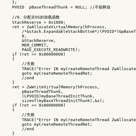
    };

    PVOID  pBaseThreadThunk = NULL; //不能释放

    //0、分配非OS的加载函数

    StackReserve = 0x1000;

    ret = ZwAllocateVirtualMemory(hProcess, 

        /*&stack.ExpandableStackBottom*/(PVOID*)&pBaseT
        0, 

        &StackReserve,

        MEM_COMMIT, 

        PAGE_EXECUTE_READWRITE); 

    if (ret >= 0x80000000)

    {

        //失败

        TRACE("Error IN myCreateRemoteThread ZwAllocate
        goto myCreateRemoteThreadRet;

        //end

    }

    ret = ZwWriteVirtualMemory(hProcess,

        pBaseThreadThunk,

        (LPVOID)myBaseThreadInitThunk,

        sizeof(myBaseThreadInitThunk),&x);

    if (ret >= 0x80000000)

    {

        //失败

        TRACE("Error IN myCreateRemoteThread ZwAllocate
        goto myCreateRemoteThreadRet;

        //end

    }
