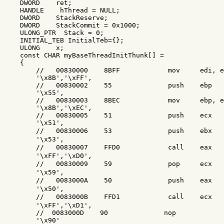
    DWORD    ret; 

    HANDLE    hThread = NULL;

    DWORD    StackReserve;

    DWORD    StackCommit = 0x1000;

    ULONG_PTR  Stack = 0;

    INITIAL_TEB InitialTeb={};

    ULONG    x; 

    const CHAR myBaseThreadInitThunk[] = 

    {

        //   00830000    8BFF            mov     edi, e
        '\x8B','\xFF',

        //   00830002    55              push    ebp

        '\x55',

        //   00830003    8BEC            mov     ebp, e
        '\x8B','\xEC',

        //   00830005    51              push    ecx   
        '\x51',

        //   00830006    53              push    ebx  
        '\x53',

        //   00830007    FFD0            call    eax 
        '\xFF','\xD0',

        //   00830009    59              pop     ec
        '\x59',

        //   0083000A    50              push    ea
        '\x50',

        //   0083000B    FFD1            call    ecx 
        '\xFF','\xD1',

        //  0083000D    90              nop

        '\x90'
