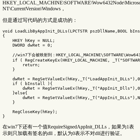
HKEY_LOCAL_MACHINE\SOFTWARE\Wow6432Node\Microsof
NT\CurrentVersion\Windows，
但是通过写代码的方式是成功的：
void LoadLibByAppInit_DLLs(LPCTSTR pszDllName,BOOL bIns
{

    HKEY hKey = NULL;

    DWORD dwRet = 0;

    //win7下会被映射到：HKEY_LOCAL_MACHINE\SOFTWARE\Wow6432N
    if ( RegCreateKeyEx(HKEY_LOCAL_MACHINE, _T("SOFTWAR
        return;

    }

    dwRet = RegSetValueEx(hKey,_T("LoadAppInit_DLLs"),0
    if ( bInstall ){

        dwRet = RegSetValueEx(hKey,_T("AppInit_Dlls"),0
    }else{

        dwRet = RegSetValueEx(hKey,_T("AppInit_DLLs"),N
    }

    RegCloseKey(hKey);

在win7下还有一个值RequireSignedAppInit_DLLs，如果为1表
示则只加载有签名的dll，默认为0表示不对dll进行验证。