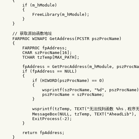
    {

        if (m_hModule)

        {

            FreeLibrary(m_hModule);

        }

    }

    // 获取原始函数地址

    FARPROC WINAPI GetAddress(PCSTR pszProcName)

    {

        FARPROC fpAddress;

        CHAR szProcName[16];

        TCHAR tzTemp[MAX_PATH];

        fpAddress = GetProcAddress(m_hModule, pszProcNa
        if (fpAddress == NULL)

        {

            if (HIWORD(pszProcName) == 0)

            {

                wsprintf(szProcName, "%d", pszProcName)
                pszProcName = szProcName;

            }

            wsprintf(tzTemp, TEXT("无法找到函数 %hs，程序
            MessageBox(NULL, tzTemp, TEXT("AheadLib"), 
            ExitProcess(-2);

        }

        return fpAddress;

    }
