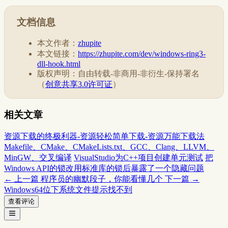
文档信息
本文作者：
zhupite
本文链接：
https://zhupite.com/dev/windows-ring3-
dll-hook.html
版权声明：自由转载-非商用-非衍生-保持署名
（
创意共享3.0许可证
）
相关文章
资源下载的终极利器-资源轻松简单下载-资源万能下载法
Makefile、CMake、CMakeLists.txt、GCC、Clang、LLVM、
MinGW、交叉编译
VisualStudio为C++项目创建单元测试
把
Windows API的锁改用标准库的锁后暴露了一个隐藏问题
← 上一篇
程序员的幽默段子，你能看懂几个
下一篇 →
Windows64位下系统文件提示找不到
查看评论