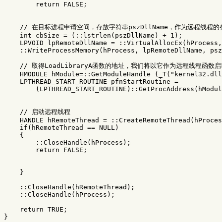
        return FALSE;

    // 在目标进程申请空间，存放字符串pszDllName，作为远程线程的参
    int cbSize = (::lstrlen(pszDllName) + 1);

    LPVOID lpRemoteDllName = ::VirtualAllocEx(hProcess,
    ::WriteProcessMemory(hProcess, lpRemoteDllName, psz
    // 取得LoadLibraryA函数的地址，我们将以它作为远程线程函数启
    HMODULE hModule=::GetModuleHandle (_T("kernel32.dll
    LPTHREAD_START_ROUTINE pfnStartRoutine = 

        (LPTHREAD_START_ROUTINE)::GetProcAddress(hModul
    // 启动远程线程

    HANDLE hRemoteThread = ::CreateRemoteThread(hProces
    if(hRemoteThread == NULL)

    {

        ::CloseHandle(hProcess);

        return FALSE;

    }

    ::CloseHandle(hRemoteThread);

    ::CloseHandle(hProcess);

    return TRUE;
