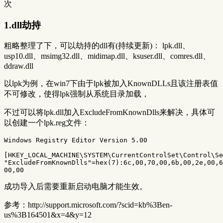
次
1.dll劫持
粗略整理了下，可以劫持的dll有(持续更新)： lpk.dll、
usp10.dll、msimg32.dll、midimap.dll、ksuser.dll、comres.dll、
ddraw.dll
以lpk为例，在win7下由于lpk被加入KnownDLLs且该注册表值
不可修改，使得lpk强制从系统目录加载，
不过可以将lpk.dll加入ExcludeFromKnownDlls来解决，具体可
以创建一个lpk.reg文件：
Windows Registry Editor Version 5.00

[HKEY_LOCAL_MACHINE\SYSTEM\CurrentControlSet\Control\Se
"ExcludeFromKnownDlls"=hex(7):6c,00,70,00,6b,00,2e,00,6
成功导入后需要重新启动电脑才能生效。
参考：http://support.microsoft.com/?scid=kb%3Ben-
us%3B164501&x=4&y=12