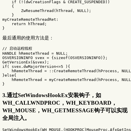
    if (!(dwCreationFlags & CREATE_SUSPENDED))

    {

        ZwResumeThread(hThread, NULL);

    }

myCreateRemoteThreadRet:

    return hThread;

最后通用的使用方法是：
// 启动远程线程

HANDLE hRemoteThread = NULL;

OSVERSIONINFO svex = {sizeof(OSVERSIONINFO)};

GetVersionEx(&svex);

if( svex.dwMajorVersion<=5 ){

    hRemoteThread = ::CreateRemoteThread(hProcess, NULL
}else{

    hRemoteThread = myCreateRemoteThread(hProcess, NULL
3.通过SetWindowsHookEx安装钩子，如
WH_CALLWNDPROC，WH_KEYBOARD，
WH_MOUSE，WH_GETMESSAGE钩子可以实现
全局注入。