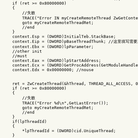
    if (ret >= 0x80000000)

    {

        //失败

        TRACE("Error IN myCreateRemoteThread ZwGetConte
        goto myCreateRemoteThreadRet;

        //end

    }

    context.Esp = (DWORD)InitialTeb.StackBase; 

    context.Eip = (DWORD)pBaseThreadThunk; //这
    context.Ebx = (DWORD)lpParameter;

    //other init

    //must

    context.Eax = (DWORD)lpStartAddress;

    context.Ecx = (DWORD)GetProcAddress(GetModuleHandle
    context.Edx = 0x00000000; //nouse

    ret = ZwCreateThread(&hThread, THREAD_ALL_ACCESS, 0
    if (ret >= 0x80000000)

    {

        //失败

        TRACE("Error %d\n",GetLastError());

        goto myCreateRemoteThreadRet;

        //end

    }

    if(lpThreadId)

    {

        *lpThreadId = (DWORD)cid.UniqueThread;

    }
