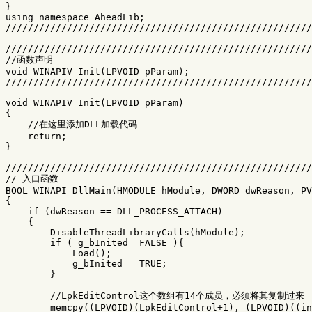
}

using namespace AheadLib;

///////////////////////////////////////////////////////
///////////////////////////////////////////////////////
//函数声明

void WINAPIV Init(LPVOID pParam);

///////////////////////////////////////////////////////
void WINAPIV Init(LPVOID pParam)

{

    //在这里添加DLL加载代码

    return; 

} 

///////////////////////////////////////////////////////
// 入口函数

BOOL WINAPI DllMain(HMODULE hModule, DWORD dwReason, PV
{

    if (dwReason == DLL_PROCESS_ATTACH)

    {

        DisableThreadLibraryCalls(hModule);

        if ( g_bInited==FALSE ){

            Load();

            g_bInited = TRUE;

        }

        //LpkEditControl这个数组有14个成员，必须将其复制过来  
        memcpy((LPVOID)(LpkEditControl+1), (LPVOID)((in