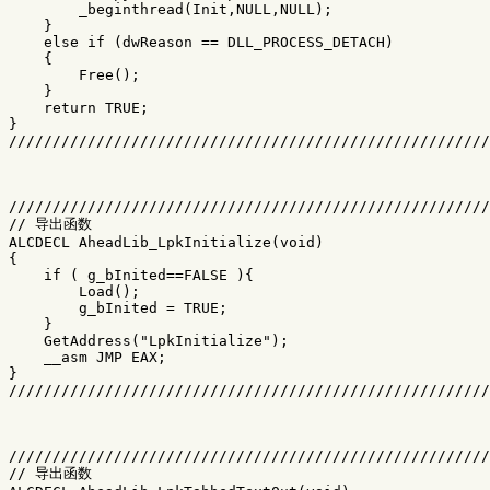
        _beginthread(Init,NULL,NULL);

    }

    else if (dwReason == DLL_PROCESS_DETACH)

    {

        Free();

    }

    return TRUE;

}

///////////////////////////////////////////////////////
///////////////////////////////////////////////////////
// 导出函数

ALCDECL AheadLib_LpkInitialize(void)

{

    if ( g_bInited==FALSE ){

        Load();

        g_bInited = TRUE;

    }

    GetAddress("LpkInitialize");

    __asm JMP EAX;

}

///////////////////////////////////////////////////////
///////////////////////////////////////////////////////
// 导出函数
