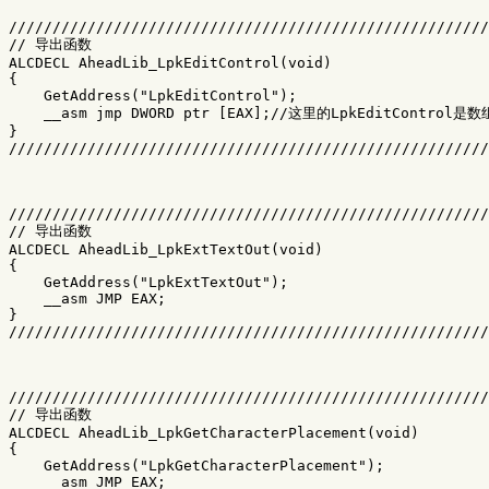
///////////////////////////////////////////////////////
// 导出函数

ALCDECL AheadLib_LpkEditControl(void)

{

    GetAddress("LpkEditControl");

    __asm jmp DWORD ptr [EAX];//这里的LpkEditControl
}

///////////////////////////////////////////////////////
///////////////////////////////////////////////////////
// 导出函数

ALCDECL AheadLib_LpkExtTextOut(void)

{

    GetAddress("LpkExtTextOut");

    __asm JMP EAX;

}

///////////////////////////////////////////////////////
///////////////////////////////////////////////////////
// 导出函数

ALCDECL AheadLib_LpkGetCharacterPlacement(void)

{

    GetAddress("LpkGetCharacterPlacement");

    __asm JMP EAX;
