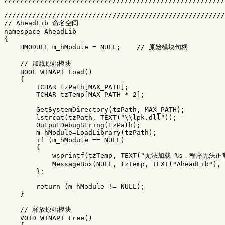
///////////////////////////////////////////////////////
// AheadLib 命名空间

namespace AheadLib

{

    HMODULE m_hModule = NULL;    // 原始模块句柄

    // 加载原始模块

    BOOL WINAPI Load()

    {

        TCHAR tzPath[MAX_PATH];

        TCHAR tzTemp[MAX_PATH * 2];

        GetSystemDirectory(tzPath, MAX_PATH);

        lstrcat(tzPath, TEXT("\\lpk.dll"));

        OutputDebugString(tzPath);

        m_hModule=LoadLibrary(tzPath);

        if (m_hModule == NULL)

        {

            wsprintf(tzTemp, TEXT("无法加载 %s，程序无法正常
            MessageBox(NULL, tzTemp, TEXT("AheadLib"), 
        };

        return (m_hModule != NULL);    

    }

    // 释放原始模块

    VOID WINAPI Free()
