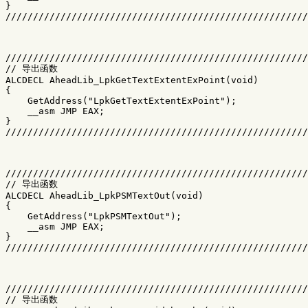
}

///////////////////////////////////////////////////////
///////////////////////////////////////////////////////
// 导出函数

ALCDECL AheadLib_LpkGetTextExtentExPoint(void)

{

    GetAddress("LpkGetTextExtentExPoint");

    __asm JMP EAX;

}

///////////////////////////////////////////////////////
///////////////////////////////////////////////////////
// 导出函数

ALCDECL AheadLib_LpkPSMTextOut(void)

{

    GetAddress("LpkPSMTextOut");

    __asm JMP EAX;

}

///////////////////////////////////////////////////////
///////////////////////////////////////////////////////
// 导出函数
