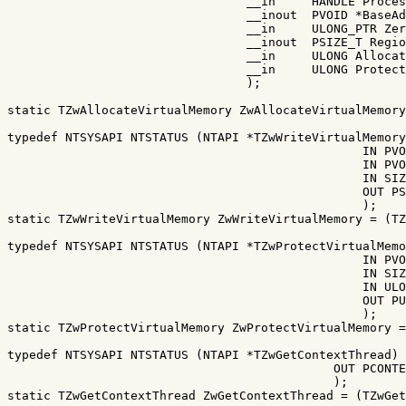
                                 __in     HANDLE Proces
                                 __inout  PVOID *BaseAd
                                 __in     ULONG_PTR Zer
                                 __inout  PSIZE_T Regio
                                 __in     ULONG Allocat
                                 __in     ULONG Protect

                                 );

static TZwAllocateVirtualMemory ZwAllocateVirtualMemory
typedef NTSYSAPI NTSTATUS (NTAPI *TZwWriteVirtualMemory
                                                 IN PVO
                                                 IN PVO
                                                 IN SIZ
                                                 OUT PS
                                                 );

static TZwWriteVirtualMemory ZwWriteVirtualMemory = (TZ
typedef NTSYSAPI NTSTATUS (NTAPI *TZwProtectVirtualMemo
                                                 IN PVO
                                                 IN SIZ
                                                 IN ULO
                                                 OUT PU
                                                 );

static TZwProtectVirtualMemory ZwProtectVirtualMemory =
typedef NTSYSAPI NTSTATUS (NTAPI *TZwGetContextThread) 
                                             OUT PCONTE
                                             );

static TZwGetContextThread ZwGetContextThread = (TZwGet