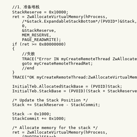
    //1、准备堆栈

    StackReserve = 0x10000;

    ret = ZwAllocateVirtualMemory(hProcess, 

        /*&stack.ExpandableStackBottom*/(PVOID*)&Stack,
        0, 

        &StackReserve,

        MEM_RESERVE, 

        PAGE_READWRITE); 

    if (ret >= 0x80000000)

    {

        //失败

        TRACE("Error IN myCreateRemoteThread ZwAllocate
        goto myCreateRemoteThreadRet;

        //end

    }

    TRACE("OK myCreateRemoteThread:ZwAllocateVirtualMem
    InitialTeb.AllocatedStackBase = (PVOID)Stack;

    InitialTeb.StackBase = (PVOID)(Stack + StackReserve
    /* Update the Stack Position */

    Stack += StackReserve - StackCommit;

    Stack -= 0x1000;

    StackCommit += 0x1000;

    /* Allocate memory for the stack */

    ret = ZwAllocateVirtualMemory(hProcess,

        (PVOID*)&Stack,
