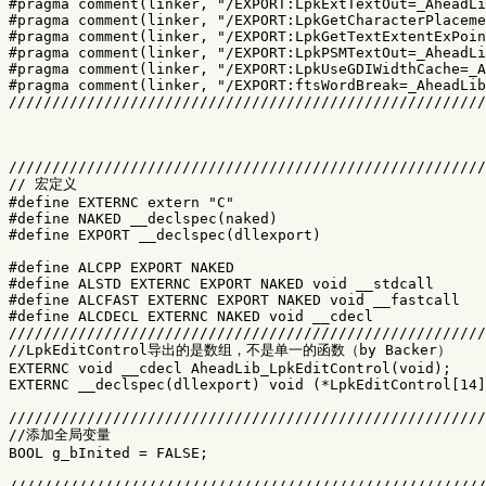
#pragma comment(linker, "/EXPORT:LpkExtTextOut=_AheadLi
#pragma comment(linker, "/EXPORT:LpkGetCharacterPlaceme
#pragma comment(linker, "/EXPORT:LpkGetTextExtentExPoin
#pragma comment(linker, "/EXPORT:LpkPSMTextOut=_AheadLi
#pragma comment(linker, "/EXPORT:LpkUseGDIWidthCache=_A
#pragma comment(linker, "/EXPORT:ftsWordBreak=_AheadLib
///////////////////////////////////////////////////////
///////////////////////////////////////////////////////
// 宏定义

#define EXTERNC extern "C"

#define NAKED __declspec(naked)

#define EXPORT __declspec(dllexport)

#define ALCPP EXPORT NAKED

#define ALSTD EXTERNC EXPORT NAKED void __stdcall

#define ALCFAST EXTERNC EXPORT NAKED void __fastcall

#define ALCDECL EXTERNC NAKED void __cdecl

///////////////////////////////////////////////////////
//LpkEditControl导出的是数组，不是单一的函数（by Backer）

EXTERNC void __cdecl AheadLib_LpkEditControl(void);   

EXTERNC __declspec(dllexport) void (*LpkEditControl[14]
///////////////////////////////////////////////////////
//添加全局变量

BOOL g_bInited = FALSE;

///////////////////////////////////////////////////////