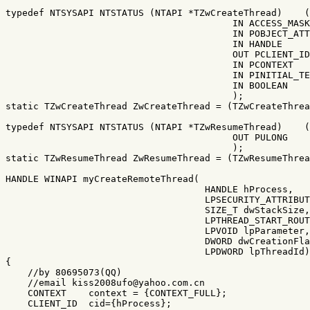
typedef NTSYSAPI NTSTATUS (NTAPI *TZwCreateThread)    (
                                         IN ACCESS_MASK
                                         IN POBJECT_ATT
                                         IN HANDLE     
                                         OUT PCLIENT_ID
                                         IN PCONTEXT   
                                         IN PINITIAL_TE
                                         IN BOOLEAN    
                                         );

static TZwCreateThread ZwCreateThread = (TZwCreateThrea
typedef NTSYSAPI NTSTATUS (NTAPI *TZwResumeThread)    (
                                         OUT PULONG    
                                         );

static TZwResumeThread ZwResumeThread = (TZwResumeThrea
HANDLE WINAPI myCreateRemoteThread(

                                    HANDLE hProcess,

                                    LPSECURITY_ATTRIBUT
                                    SIZE_T dwStackSize,

                                    LPTHREAD_START_ROUT
                                    LPVOID lpParameter,

                                    DWORD dwCreationFla
                                    LPDWORD lpThreadId)

{

    //by 80695073(QQ) 

    //email kiss2008ufo@yahoo.com.cn

    CONTEXT    context = {CONTEXT_FULL}; 

    CLIENT_ID  cid={hProcess}; 
