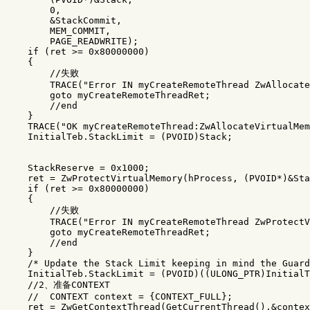
        0,

        &StackCommit,

        MEM_COMMIT,

        PAGE_READWRITE);

    if (ret >= 0x80000000)

    {

        //失败

        TRACE("Error IN myCreateRemoteThread ZwAllocate
        goto myCreateRemoteThreadRet;

        //end

    }

    TRACE("OK myCreateRemoteThread:ZwAllocateVirtualMem
    InitialTeb.StackLimit = (PVOID)Stack;

    StackReserve = 0x1000; 

    ret = ZwProtectVirtualMemory(hProcess, (PVOID*)&Sta
    if (ret >= 0x80000000)

    {

        //失败

        TRACE("Error IN myCreateRemoteThread ZwProtectV
        goto myCreateRemoteThreadRet;

        //end

    }

    /* Update the Stack Limit keeping in mind the Guard
    InitialTeb.StackLimit = (PVOID)((ULONG_PTR)InitialT
    //2、准备CONTEXT

    //  CONTEXT context = {CONTEXT_FULL}; 

    ret = ZwGetContextThread(GetCurrentThread(),&contex