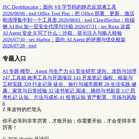
JSC Deobfuscator：面向 V8 字节码的静态反混淆工具
2026/08/06 · tool
Office Tool Plus：把 Office 部署、更新、激活
和清理集中到一个工具里
2026/08/01 · tool
ClawdSecbot：给端
侧 AI Bot 加一层安全代理与沙箱
2026/07/31 · sec
Ruxu 这篇
AI Agent 安全 II 写了什么：沙箱、提示注入与输入校验
2026/07/30 · sec
Harbor：面向 AI Agent 的评测与优化框架
2026/07/28 · tool
专题入口
AI 专题
模型、Agent 与生产力
63
安全研究
逆向、攻防与治理
247
工具箱
效率工具与开源项目
143
开发笔记
编程、框架与
工程实践
329
行走记录
徒步、旅行与城市观察
28
生活实践
健
康、家常与日常经验
32
读书笔记
阅读、摘抄与书影音
137
思
考札记
认知、方法与成长
41
投资认知
资产配置、市场与风险
6
Z
朱皮特的烂笔头
你不必等到非常厉害，才敢开始；你需要开始，才会变得非常
厉害！
© 2026
zhupite
总访问
...