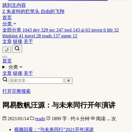
跳到主内容
Z
朱皮特的烂笔头
自由的飞翔
首页
分类
全部分类
1043
dev
329
sec
247
tool
143
ai
63
invest
6
life
32
thinking
41
travel
28
reads
137
game
12
文章
链接
关于
🌙
首页
分类
文章
链接
关于
✕
打开完整搜索
网易数帆汪源：与未来同行开年演讲
2021/01/14
reads
1899 字 · 约 6 分钟
阅读
...
次
视频回看：“与未来同行”2021开年演讲