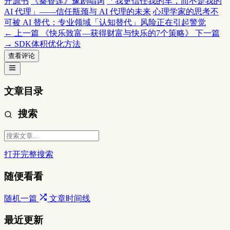
开源书
《秦香莲》豫剧唱词
「我更信任我的车，而不是我的
AI 代理」——信任瓶颈与 AI 代理的未来
心理学家的思考不
可被 AI 替代：专业领域「认知替代」风险正在引起警觉
← 上一篇
《快乐致富—获得财富与快乐的7个策略》
下一篇
→
SDK体积优化方法
查看评论
文章目录
搜索
打开完整搜索
随便看看
随机一篇
文章时间线
最近更新