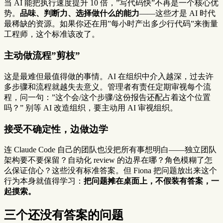
当 AI 能把执行速度提升 10 倍，”写代码快”不再是一个核心优
势。
品味、判断力、选择做什么的能力
——这些才是 AI 时代
最稀缺的资源。如果你还在用”每小时产出多少行代码”来衡量
工程师，这个标准该改了。
主动做流程”剪枝”
这是最难但最值得做的事情。AI 在组织中介入越深，过去许
多步骤和流程就越失去意义。管理者有责任定期审视每个流
程，问一句：”这个会/这个步骤/这份报告还配占着这个位置
吗？” 别等 AI 改造组织，要主动用 AI 审视组织。
接受不确定性，边做边学
连 Claude Code 自己的团队也没把所有事想明白——独立团队
架构要不要保留？自动化 review 的边界在哪？角色模糊了怎
么保证信心？这些没有标准答案。但 Fiona 把问题放出来这个
行为本身就值得学习：
把问题摊在桌面上，不假装有答案，一
起摸索。
三个还没有答案的问题