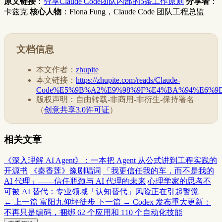
原文链接
：
分享Claude Code团队内部的5条工作原则
分享者
：
卡兹克
核心人物
：Fiona Fung，Claude Code 团队工程总监
文档信息
本文作者：
zhupite
本文链接：
https://zhupite.com/reads/Claude-
Code%E5%9B%A2%E9%98%9F%E4%BA%94%E6%9
版权声明：自由转载-非商用-非衍生-保持署名
（
创意共享3.0许可证
）
相关文章
《深入理解 AI Agent》：一本把 Agent 从公式讲到工程实践的
开源书
《秦香莲》豫剧唱词
「我更信任我的车，而不是我的
AI 代理」——信任瓶颈与 AI 代理的未来
心理学家的思考不
可被 AI 替代：专业领域「认知替代」风险正在引起警觉
← 上一篇
富阳九仰坪徒步
下一篇 →
Codex 发布重大更新：
不再只是编码，捆绑 62 个应用和 110 个自动化技能