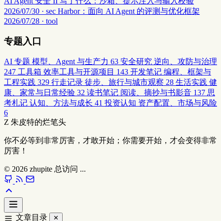
AI Agent 安全 II 写了什么：沙箱、提示注入与输入校验
2026/07/30 · sec
Harbor：面向 AI Agent 的评测与优化框架
2026/07/28 · tool
专题入口
AI 专题
模型、Agent 与生产力
63
安全研究
逆向、攻防与治理
247
工具箱
效率工具与开源项目
143
开发笔记
编程、框架与
工程实践
329
行走记录
徒步、旅行与城市观察
28
生活实践
健
康、家常与日常经验
32
读书笔记
阅读、摘抄与书影音
137
思
考札记
认知、方法与成长
41
投资认知
资产配置、市场与风险
6
Z
朱皮特的烂笔头
你不必等到非常厉害，才敢开始；你需要开始，才会变得非常
厉害！
© 2026
zhupite
总访问
...
文章目录
✕