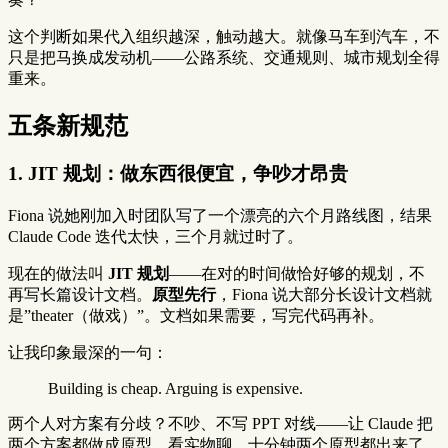
这个判断如果代入组织越深，触动越大。就像马车到汽车，不
只是把马换成发动机——公路系统、交通规则、城市规划全得
重来。
五条新规范
1. JIT 规划：做东西很便宜，争吵才昂贵
Fiona 说她刚加入时团队写了一个漂亮的六个月路线图，结果
Claude Code 迭代太快，三个月就过时了。
现在的做法叫
JIT 规划
——在对的时间做恰好够的规划，不
再写长篇设计文档。
原型先行
，Fiona 说大部分长设计文档就
是”theater（做戏）”。文档如果需要，写完代码再补。
让我印象最深的一句：
Building is cheap. Arguing is expensive.
两个人对方案有分歧？不吵、不写 PPT 对线——让 Claude 把
两个方案都做成原型，看实物聊。十分钟两个原型都出来了，