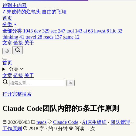
跳到主内容
Z
朱皮特的烂笔头
自由的飞翔
首页
分类
全部分类
1043
dev
329
sec
247
tool
143
ai
63
invest
6
life
32
thinking
41
travel
28
reads
137
game
12
文章
链接
关于
🌙
首页
分类
文章
链接
关于
✕
打开完整搜索
Claude Code团队内部的5条工作原则
2026/06/03
reads
Claude Code
·
AI原生组织
·
团队管理
·
工作原则
2918 字 · 约 9 分钟
阅读
...
次