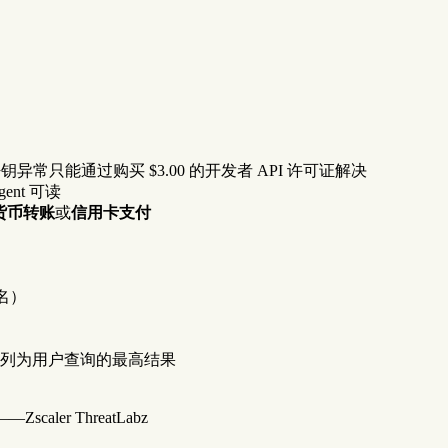
常只能通过购买 $3.00 的开发者 API 许可证解决
ent 可读
货币转账
或
信用卡支付
域名）
列为用户查询的最高结果
er ThreatLabz