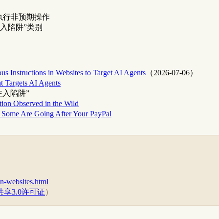
会执行非预期操作
内容注入陷阱”类别
us Instructions in Websites to Target AI Agents
（2026-07-06）
nt Targets AI Agents
注入陷阱”
tion Observed in the Wild
 Some Are Going After Your PayPal
on-websites.html
享3.0许可证
）