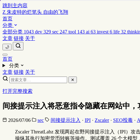
跳到主内容
Z
朱皮特的烂笔头
自由的飞翔
首页
分类
全部分类
1043
dev
329
sec
247
tool
143
ai
63
invest
6
life
32
thinki
文章
链接
关于
🌙
首页
分类
文章
链接
关于
✕
打开完整搜索
间接提示注入将恶意指令隐藏在网站中，攻击浏
2026/07/06
sec
间接提示注入
·
IPI
·
Zscaler
·
SEO投毒
·
A
Zscaler ThreatLabz 发现两起在野间接提示注入（IP
操纵其执行加密货币转账等操作。测试覆盖 26 个大模