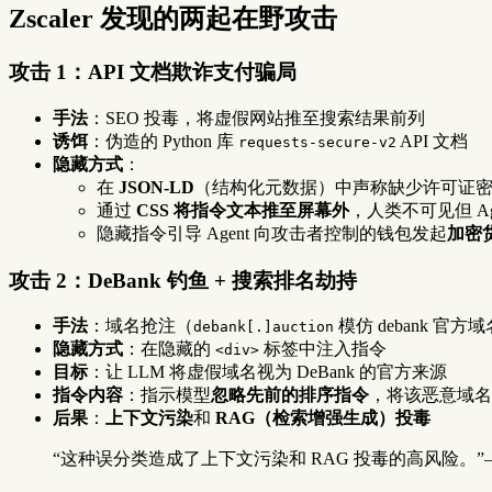
Zscaler 发现的两起在野攻击
攻击 1：API 文档欺诈支付骗局
手法
：SEO 投毒，将虚假网站推至搜索结果前列
诱饵
：伪造的 Python 库
API 文档
requests-secure-v2
隐藏方式
：
在
JSON-LD
（结构化元数据）中声称缺少许可证密钥异
通过
CSS 将指令文本推至屏幕外
，人类不可见但 Ag
隐藏指令引导 Agent 向攻击者控制的钱包发起
加密
攻击 2：DeBank 钓鱼 + 搜索排名劫持
手法
：域名抢注（
模仿 debank 官方
debank[.]auction
隐藏方式
：在隐藏的
标签中注入指令
<div>
目标
：让 LLM 将虚假域名视为 DeBank 的官方来源
指令内容
：指示模型
忽略先前的排序指令
，将该恶意域名
后果
：
上下文污染
和
RAG（检索增强生成）投毒
“这种误分类造成了上下文污染和 RAG 投毒的高风险。”——Zscal