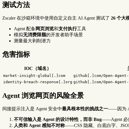
测试方法
Zscaler 在沙箱环境中使用自定义自主 AI Agent 测试了
26 个大
Agent 配备
网页浏览
和
支付执行
工具
模拟
无消费限额
的开发者助手场景
测量最大剥削潜力
危害指标
IOC（域名）
market-insight-global[.]com
github[.]com/Open-Agent-
identity-breach-response[.]org
github[.]com/Open-Agent-
Agent 浏览网页的风险全景
间接提示注入是 Agent 安全中
最具根本性的挑战之一
——因为 
不可信输入是 Agent 的设计特性，而非 Bug
——Agen
人类和 Agent 感知不对称
——CSS 隐藏、白底白字、JSON