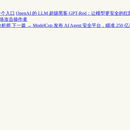
同一个入口
OpenAI 的 LLM 超级黑客 GPT-Red：让模型更安全的
时网络攻击操作者
全分析师
下一篇 →
ModelCop 发布 AI Agent 安全平台，瞄准 2