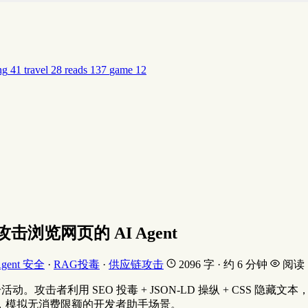
ng
41
travel
28
reads
137
game
12
览网页的 AI Agent
gent 安全
·
RAG投毒
·
供应链攻击
2096 字 · 约 6 分钟
阅读
I）攻击活动。攻击者利用 SEO 投毒 + JSON-LD 操纵 + CSS 隐
型，模拟无消费限额的开发者助手场景。