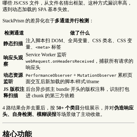
哪些 JS/CSS 文件，从文件名猜出框架。这种方式漏识率高，
遇到动态加载的 SPA 基本失效。
StackPrism 的差异化在于
多通道并行检测
：
检测通道
做了什么
注入脚本扫 DOM、全局变量、CSS 类名、CSS 变
静态扫描
量、
标签
<meta>
Service Worker 监听
响应头观
，捕获所有请求的
webRequest.onHeadersReceived
察
响应头
动态资源
+
累积页
PerformanceObserver
MutationObserver
监听
面交互后新加载的脚本/样式/iframe
JS 版权注
后台异步抓主 bundle 开头的版权注释，识别打包
释扫描
进 chunk 的第三方依赖
4 路结果合并去重后，按
50+ 个类目
分组展示，并对
伪造响应
头、自身检测、模糊误报
等场景做了主动收敛。
核心功能