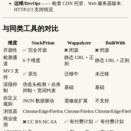
运维/DevOps
—— 检查 CDN 托管、Web 服务器版本、
HTTP/2/3 支持情况
与同类工具的对比
维度
StackPrism
Wappalyzer
BuiltWith
开源性
✅ 完全开源
❌ 闭源
❌ 闭源
检测通
静态 URL + 正
6 个维度
静态 URL + 正则
道
则
MV3 支
✅ 原生
迁移中
未迁移
持
误报抑
伪造头检测 + 自身
基础
基础
制
抑制 + 宽词约束
自定义
JSON 数据驱动
需修改扩展
不支持
规则
浏览器
Chrome/Edge/Firefox
Chrome/Firefox
Chrome/Edge/Fire
商业使
✅ 有付费计划
✅ 有付费计划
❌ CC BY-NC-SA
用