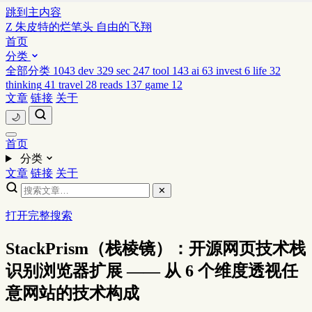
跳到主内容
Z
朱皮特的烂笔头
自由的飞翔
首页
分类
全部分类
1043
dev
329
sec
247
tool
143
ai
63
invest
6
life
32
thinking
41
travel
28
reads
137
game
12
文章
链接
关于
🌙
首页
分类
文章
链接
关于
✕
打开完整搜索
StackPrism（栈棱镜）：开源网页技术栈
识别浏览器扩展 —— 从 6 个维度透视任
意网站的技术构成