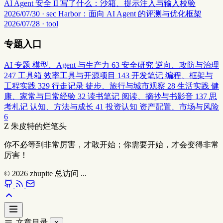
AI Agent 安全 II 写了什么：沙箱、提示注入与输入校验
2026/07/30 · sec
Harbor：面向 AI Agent 的评测与优化框架
2026/07/28 · tool
专题入口
AI 专题
模型、Agent 与生产力
63
安全研究
逆向、攻防与治理
247
工具箱
效率工具与开源项目
143
开发笔记
编程、框架与
工程实践
329
行走记录
徒步、旅行与城市观察
28
生活实践
健
康、家常与日常经验
32
读书笔记
阅读、摘抄与书影音
137
思
考札记
认知、方法与成长
41
投资认知
资产配置、市场与风险
6
Z
朱皮特的烂笔头
你不必等到非常厉害，才敢开始；你需要开始，才会变得非常
厉害！
© 2026
zhupite
总访问
...
文章目录
✕