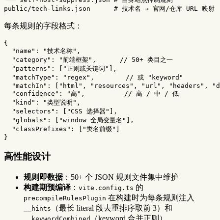
每条规则的字段格式：
{
"name"
:
"技术名称"
,
"category"
:
"前端框架"
,
// 50+ 类目之一
"patterns"
:
[
"正则或关键词"
],
"matchType"
:
"regex"
,
// 或 "keyword"
"matchIn"
:
[
"html"
,
"resources"
,
"url"
,
"headers"
,
"d
"confidence"
:
"高"
,
// 高 / 中 / 低
"kind"
:
"类型说明"
,
"selectors"
:
[
"CSS 选择器"
],
"globals"
:
[
"window 全局变量名"
],
"classPrefixes"
:
[
"类名前缀"
]
}
高性能设计
规则即数据
：50+ 个 JSON 规则文件集中维护
构建期预编译
：
的
vite.config.ts
在构建时为每条规则注入
precompileRulesPlugin
（最长 literal 段去重排序取前 3）和
__hints
（keyword 合并正则）
__keywordCombined