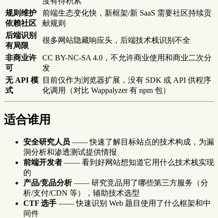
度有待积累
规则维护
前端生态变化快，新框架/新 SaaS 需要社区持续贡
依赖社区
献规则
后端识别
很多网站隐藏响应头，后端技术栈识别不全
有局限
非商业许
CC BY-NC-SA 4.0，不允许商业使用和商业二次分
可
发
无 API 模
目前仅作为浏览器扩展，没有 SDK 或 API 供程序
式
化调用（对比 Wappalyzer 有 npm 包）
适合谁用
安全研究人员
—— 快速了解目标站点的技术构成，为漏
洞分析和渗透测试提供情报
前端开发者
—— 看到好网站想知道它用什么技术栈实现
的
产品/竞品分析
—— 研究竞品用了哪些第三方服务（分
析/支付/CDN 等），辅助技术选型
CTF 选手
—— 快速识别 Web 题目使用了什么框架和中
间件