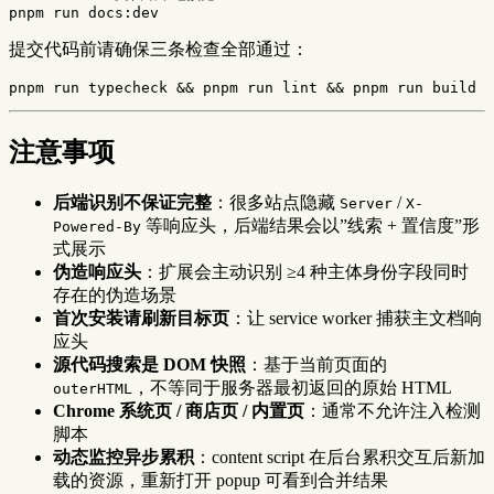
提交代码前请确保三条检查全部通过：
pnpm run typecheck 
&&
 pnpm run lint 
&&
注意事项
后端识别不保证完整
：很多站点隐藏
/
Server
X-
等响应头，后端结果会以”线索 + 置信度”形
Powered-By
式展示
伪造响应头
：扩展会主动识别 ≥4 种主体身份字段同时
存在的伪造场景
首次安装请刷新目标页
：让 service worker 捕获主文档响
应头
源代码搜索是 DOM 快照
：基于当前页面的
，不等同于服务器最初返回的原始 HTML
outerHTML
Chrome 系统页 / 商店页 / 内置页
：通常不允许注入检测
脚本
动态监控异步累积
：content script 在后台累积交互后新加
载的资源，重新打开 popup 可看到合并结果