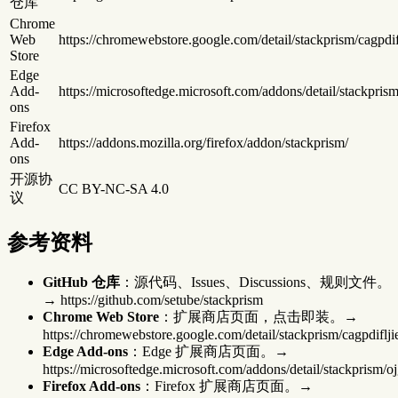
仓库
Chrome
Web
https://chromewebstore.google.com/detail/stackprism/cagpdifl
Store
Edge
Add-
https://microsoftedge.microsoft.com/addons/detail/stackpr
ons
Firefox
Add-
https://addons.mozilla.org/firefox/addon/stackprism/
ons
开源协
CC BY-NC-SA 4.0
议
参考资料
GitHub 仓库
：源代码、Issues、Discussions、规则文件。
→ https://github.com/setube/stackprism
Chrome Web Store
：扩展商店页面，点击即装。→
https://chromewebstore.google.com/detail/stackprism/cagpdiflji
Edge Add-ons
：Edge 扩展商店页面。→
https://microsoftedge.microsoft.com/addons/detail/stackprism
Firefox Add-ons
：Firefox 扩展商店页面。→