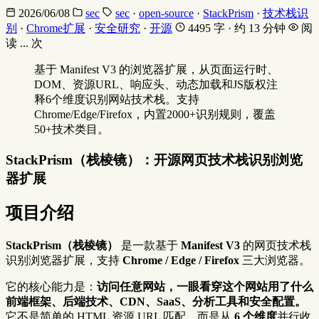
2026/06/08
sec
sec
·
open-source
·
StackPrism
·
技术栈识
别
·
Chrome扩展
·
安全研究
·
开源
4495 字 · 约 13 分钟
阅
读
...
次
基于 Manifest V3 的浏览器扩展，从页面运行时、
DOM、资源URL、响应头、动态加载和JS版权注
释6个维度识别网站技术栈。支持
Chrome/Edge/Firefox，内置2000+识别规则，覆盖
50+技术类目。
StackPrism（栈棱镜）：开源网页技术栈识别浏览
器扩展
项目介绍
StackPrism（栈棱镜）
是一款基于
Manifest V3
的网页技术栈
识别浏览器扩展，支持
Chrome / Edge / Firefox
三大浏览器。
它的核心能力是：
访问任意网站，一眼看穿这个网站用了什么
前端框架、后端技术、CDN、SaaS、分析工具和安全配置。
它不是简单的 HTML 资源 URL 匹配，而是从
6 个维度
并行收