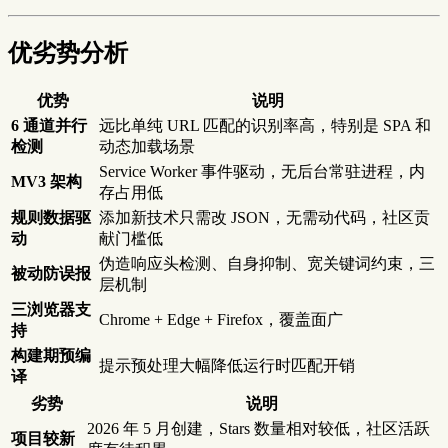
优劣势分析
优势
说明
6 通道并行
远比单纯 URL 匹配的识别率高，特别是 SPA 和
检测
动态加载场景
Service Worker 事件驱动，无后台常驻进程，内
MV3 架构
存占用低
规则数据驱
添加新技术只需改 JSON，无需动代码，社区贡
动
献门槛低
伪造响应头检测、自身抑制、宽关键词约束，三
被动防误报
层机制
三浏览器支
Chrome + Edge + Firefox，覆盖面广
持
构建期预编
提示预处理大幅降低运行时匹配开销
译
劣势
说明
2026 年 5 月创建，Stars 数量相对较低，社区活跃
项目较新