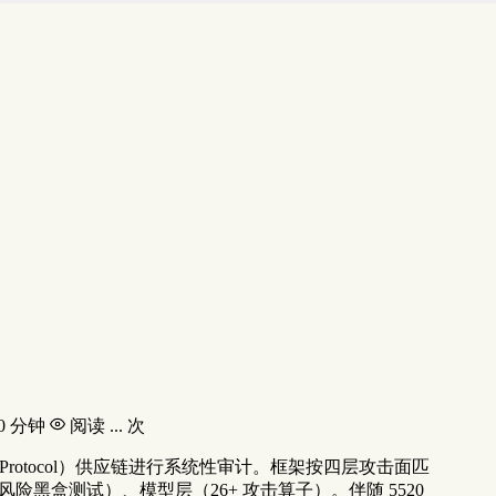
10 分钟
阅读
...
次
ntext Protocol）供应链进行系统性审计。框架按四层攻击面匹
类风险黑盒测试）、模型层（26+ 攻击算子）。伴随 5520