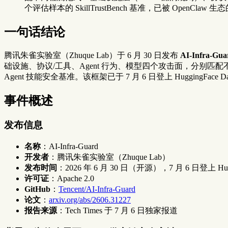
个评估样本的 SkillTrustBench 基准，已被 OpenClaw 生态
一句话结论
腾讯朱雀实验室（Zhuque Lab）于 6 月 30 日发布
AI-Infra-Gua
础设施、协议/工具、Agent 行为、模型四个攻击面，分别匹配不同
Agent 技能安全基准。该框架已于 7 月 6 日登上 HuggingFace Dail
事件概述
发布信息
名称
：AI-Infra-Guard
开发者
：腾讯朱雀实验室（Zhuque Lab）
发布时间
：2026 年 6 月 30 日（开源），7 月 6 日登上 Huggin
许可证
：Apache 2.0
GitHub
：
Tencent/AI-Infra-Guard
论文
：
arxiv.org/abs/2606.31227
报告来源
：Tech Times 于 7 月 6 日独家报道