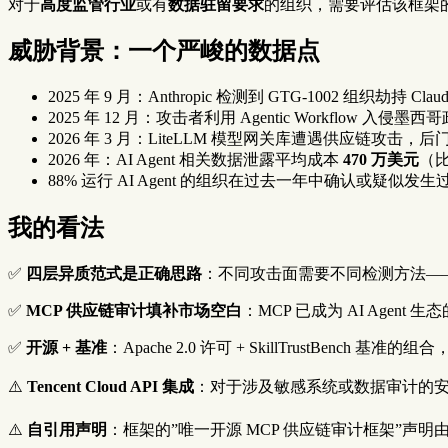
对于
高度监管行业
或有
数据驻留要求
的组织，需要评估该框架的
威胁背景：一个严峻的数据点
2025 年 9 月：Anthropic 检测到 GTG-1002 组织劫持 
2025 年 12 月：攻击者利用 Agentic Workflow 入
2026 年 3 月：LiteLLM 模型网关库遭遇供应链攻击，后门
2026 年：AI Agent 相关数据泄露平均成本
470 万美元
（比
88% 运行 AI Agent 的组织在过去一年中确认或疑似发
我的看法
✅
四层异质范式是正确思路
：不同攻击面需要不同检测方法—
✅
MCP 供应链审计填补市场空白
：MCP 已成为 AI Agent
✅
开源 + 基准
：Apache 2.0 许可 + SkillTrustBench 
⚠️
Tencent Cloud API 集成
：对于涉及敏感系统或数据审计的
⚠️
自引用声明
：框架的”唯一开源 MCP 供应链审计框架”声