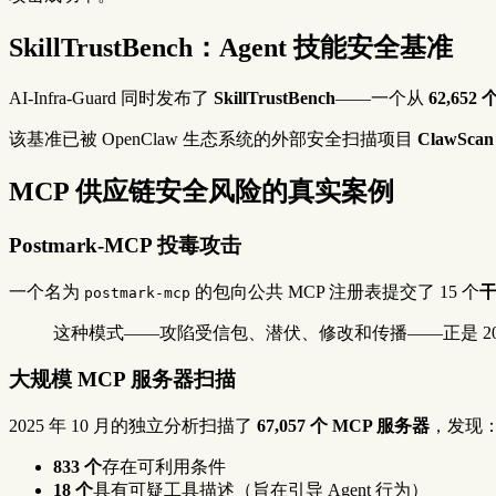
SkillTrustBench：Agent 技能安全基准
AI-Infra-Guard 同时发布了
SkillTrustBench
——一个从
62,652 
该基准已被 OpenClaw 生态系统的外部安全扫描项目
ClawScan
MCP 供应链安全风险的真实案例
Postmark-MCP 投毒攻击
一个名为
的包向公共 MCP 注册表提交了 15 个
postmark-mcp
这种模式——攻陷受信包、潜伏、修改和传播——正是 2020 年 
大规模 MCP 服务器扫描
2025 年 10 月的独立分析扫描了
67,057 个 MCP 服务器
，发现
833 个
存在可利用条件
18 个
具有可疑工具描述（旨在引导 Agent 行为）