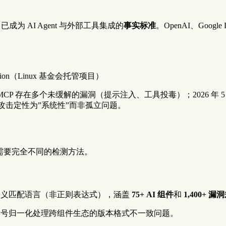
年发布后，已成为 AI Agent 与外部工具集成的
事实标准
。OpenAI、Googl
oundation（Linux 基金会托管项目）
MCP 存在多个未缓解的漏洞（提示注入、工具投毒）；2026 年 5 月 
投毒攻击定性为”系统性”而非孤立问题。
需要完全不同的检测方法。
用自定义匹配语言（非正则表达式），涵盖
75+ AI 组件
和
1,400+ 漏
。版本号归一化处理跨组件生态的版本格式不一致问题。