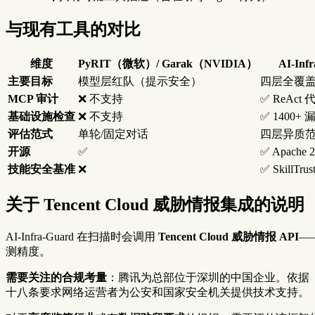
与现有工具的对比
维度
PyRIT（微软）/ Garak（NVIDIA）
AI-In
主要目标
模型层红队（提示安全）
四层全覆盖
MCP 审计
❌ 不支持
✅ ReAc
基础设施检查
❌ 不支持
✅ 1400+
评估范式
单轮/固定对话
四层异质
开源
✅
✅ Apache 2
技能安全基准
❌
✅ SkillTr
关于 Tencent Cloud 威胁情报集成的说明
AI-Infra-Guard 在扫描时会调用
Tencent Cloud 威胁情报 API
—
测精度。
需要关注的合规考量
：腾讯为总部位于深圳的中国企业。依据《
十八条要求网络运营者为公安和国家安全机关提供技术支持。