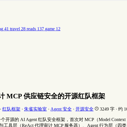
ng
41
travel
28
reads
137
game
12
统性审计 MCP 供应链安全的开源红队框架
·
红队框架
·
朱雀实验室
·
Agent 安全
·
开源安全
3249 字 · 约 
d——一个开源的 AI Agent 红队安全框架，首次对 MCP（Model Co
具层（ReAct 代理审计 MCP 服务器）、Agent 行为层（四