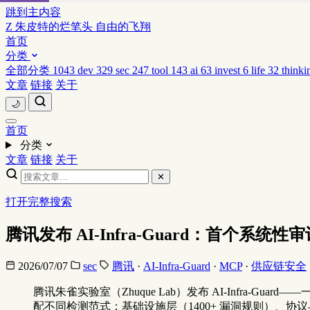
跳到主内容
Z
朱皮特的烂笔头
自由的飞翔
首页
分类
全部分类
1043
dev
329
sec
247
tool
143
ai
63
invest
6
life
32
thinki
文章
链接
关于
🌙
首页
分类
文章
链接
关于
✕
打开完整搜索
腾讯发布 AI-Infra-Guard：首个系
2026/07/07
sec
腾讯
·
AI-Infra-Guard
·
MCP
·
供应链安全
腾讯朱雀实验室（Zhuque Lab）发布 AI-Infra-Guar
配不同检测范式：基础设施层（1400+ 漏洞规则）、协议与工