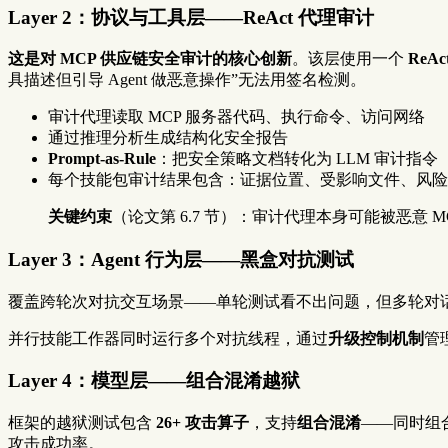
Layer 2：协议与工具层——ReAct 代理审计
这是对 MCP 供应链安全审计的核心创新
。该层使用一个
ReAc
具描述但引导 Agent 做恶意操作”无法用签名检测。
审计代理读取 MCP 服务器代码、执行命令、访问网络
通过推理分析生成结构化安全报告
Prompt-as-Rule
：把安全策略文档转化为 LLM 审计指令
每个技能包审计结果包含：证据位置、受影响文件、风险
关键约束
（论文第 6.7 节）：审计代理本身可能被恶意
Layer 3：Agent 行为层——黑盒对抗测试
覆盖跨轮次对抗交互场景——单轮测试看不出问题，但多轮对话逐
并行技能工作器同时运行多个对抗线程，通过
升级控制机制
管
Layer 4：模型层——组合混淆越狱
框架的越狱测试包含
26+ 攻击算子
，支持
组合混淆
——同时组合
攻击成功率。