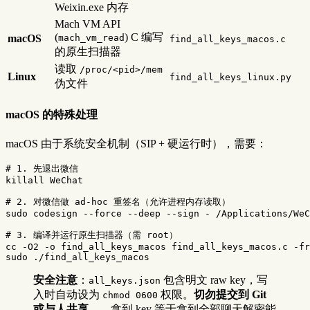
Weixin.exe 内存
Mach VM API
(
) C 编写
macOS
mach_vm_read
find_all_keys_macos.c
的原生扫描器
读取
/proc/<pid>/mem
Linux
find_all_keys_linux.py
伪文件
macOS 的特殊处理
macOS 由于系统安全机制（SIP + 硬运行时），需要：
# 1. 先退出微信
killall WeChat

# 2. 对微信做 ad-hoc 重签名（允许进程内存读取）
sudo 
codesign 
--force
--deep
--sign
 - /Applications/WeC
# 3. 编译并运行原生扫描器（需 root）
cc 
-O2
-o
 find_all_keys_macos find_all_keys_macos.c 
-fr
sudo
安全注意
：
包含明文 raw key，写
all_keys.json
入时自动设为
权限。
切勿提交到 Git
chmod 0600
或与人共享
——拿到 key 等于拿到全部聊天解密能