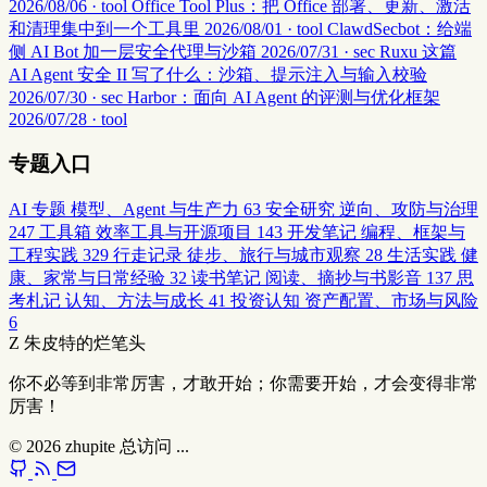
2026/08/06 · tool
Office Tool Plus：把 Office 部署、更新、激活
和清理集中到一个工具里
2026/08/01 · tool
ClawdSecbot：给端
侧 AI Bot 加一层安全代理与沙箱
2026/07/31 · sec
Ruxu 这篇
AI Agent 安全 II 写了什么：沙箱、提示注入与输入校验
2026/07/30 · sec
Harbor：面向 AI Agent 的评测与优化框架
2026/07/28 · tool
专题入口
AI 专题
模型、Agent 与生产力
63
安全研究
逆向、攻防与治理
247
工具箱
效率工具与开源项目
143
开发笔记
编程、框架与
工程实践
329
行走记录
徒步、旅行与城市观察
28
生活实践
健
康、家常与日常经验
32
读书笔记
阅读、摘抄与书影音
137
思
考札记
认知、方法与成长
41
投资认知
资产配置、市场与风险
6
Z
朱皮特的烂笔头
你不必等到非常厉害，才敢开始；你需要开始，才会变得非常
厉害！
© 2026
zhupite
总访问
...