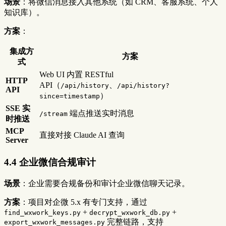
场景
：将微信消息接入其他系统（如 CRM、客服系统、个人
知识库）。
方案
：
集成方
方案
式
Web UI 内置 RESTful
HTTP
API（
、
/api/history
/api/history?
API
）
since=timestamp
SSE 实
端点推送实时消息
/stream
时推送
MCP
直接对接 Claude AI 查询
Server
4.4 企业微信合规审计
场景
：企业需要合规备份和审计企业微信聊天记录。
方案
：项目对企微 5.x 有专门支持，通过
+
+
find_wxwork_keys.py
decrypt_wxwork_db.py
完整链路，支持
export_wxwork_messages.py