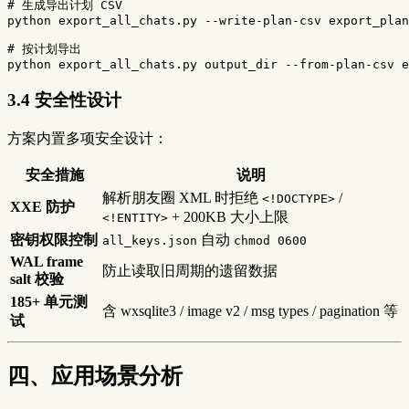
# 生成导出计划 CSV
python export_all_chats.py 
--write-plan-csv
 export_plan
# 按计划导出
python export_all_chats.py output_dir 
--from-plan-csv
 e
3.4 安全性设计
方案内置多项安全设计：
安全措施
说明
解析朋友圈 XML 时拒绝
/
<!DOCTYPE>
XXE 防护
+ 200KB 大小上限
<!ENTITY>
密钥权限控制
自动
all_keys.json
chmod 0600
WAL frame
防止读取旧周期的遗留数据
salt 校验
185+ 单元测
含 wxsqlite3 / image v2 / msg types / pagination 等
试
四、应用场景分析