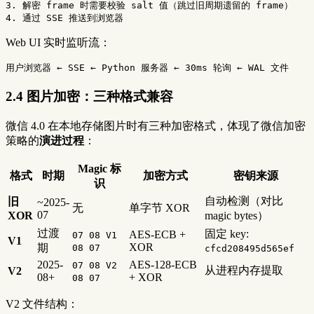
3. 解密 frame 时需要校验 salt 值（跳过旧周期遗留的 frame）

Web UI 实时监听流：
2.4 图片加密：三种格式兼容
微信 4.0 在本地存储图片时有三种加密格式，体现了微信加密
策略的
演进过程
：
Magic 标
格式
时期
加密方式
密钥来源
识
自动检测（对比
旧
~2025-
无
单字节 XOR
07
XOR
magic bytes）
过渡
固定 key:
AES-ECB +
07 08 V1
V1
XOR
期
08 07
cfcd208495d565ef
2025-
AES-128-ECB
07 08 V2
从进程内存提取
V2
08+
+ XOR
08 07
V2 文件结构：