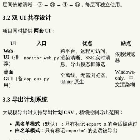
层间依赖清晰：② → ③ → ④ → ⑤，每层可独立使用。
3.2 双 UI 共存设计
项目同时提供
两套 UI
：
UI
入口
优点
缺点
Web
跨平台、远程可访问、
依赖浏览
UI
（推
渲染清晰、SSE 实时消
monitor_web.py
器
荐）
息、导出模态框筛选
桌面
Windows-
全离线、无需浏览器、
only、中
GUI
（备
app_gui.py
tkinter 原生
文渲染糊
用）
3.3 导出计划系统
大规模导出时支持
导出计划 CSV
，精细控制导出范围：
黑名单模式
（默认）：只有标记
的会话被跳过
export=0
白名单模式
：只有标记
的会话被导出
export=1