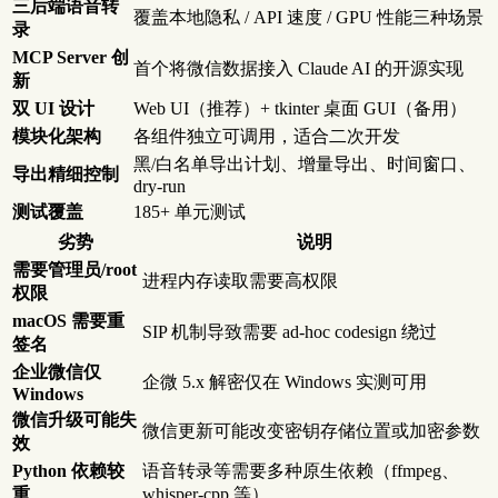
三后端语音转
覆盖本地隐私 / API 速度 / GPU 性能三种场景
录
MCP Server 创
首个将微信数据接入 Claude AI 的开源实现
新
双 UI 设计
Web UI（推荐）+ tkinter 桌面 GUI（备用）
模块化架构
各组件独立可调用，适合二次开发
黑/白名单导出计划、增量导出、时间窗口、
导出精细控制
dry-run
测试覆盖
185+ 单元测试
劣势
说明
需要管理员/root
进程内存读取需要高权限
权限
macOS 需要重
SIP 机制导致需要 ad-hoc codesign 绕过
签名
企业微信仅
企微 5.x 解密仅在 Windows 实测可用
Windows
微信升级可能失
微信更新可能改变密钥存储位置或加密参数
效
Python 依赖较
语音转录等需要多种原生依赖（ffmpeg、
重
whisper-cpp 等）