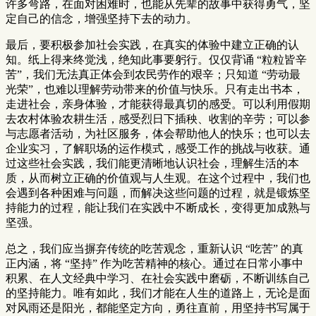
许多弯路，在面对困难时，也能从先辈的故事中获得勇气，坚
定自己的信念，增强坚持下去的动力。
最后，要积极参加社会实践，在真实的体验中建立正确的认
知。纸上得来终觉浅，绝知此事要躬行。仅仅背诵 “粒粒皆辛
苦”，我们无法真正体会到农民劳作的艰辛；只知道 “劳动最
光荣”，也难以理解劳动带来的价值与快乐。只有走出书本，
走进社会，亲身体验，才能获得最真切的感受。可以利用假期
去农村体验农耕生活，感受烈日下插秧、收割的辛劳；可以参
与志愿者活动，为社区服务，体会帮助他人的快乐；也可以去
企业实习，了解职场的运作模式，感受工作的挑战与收获。通
过这些社会实践，我们能更清晰地认识社会，理解生活的本
质，从而树立正确的价值观与人生观。在这个过程中，我们也
会遇到各种困难与问题，而解决这些问题的过程，就是锻炼坚
持能力的过程，能让我们在实践中不断成长，变得更加成熟与
坚强。
总之，我们应当摒弃传统的吃苦观念，重新认识 “吃苦” 的真
正内涵，将 “坚持” 作为吃苦精神的核心。通过在日常小事中
积累、在人文经典中学习、在社会实践中磨砺，不断训练自己
的坚持能力。唯有如此，我们才能在人生的道路上，无论是面
对风雨还是阳光，都能坚定方向，勇往直前，用坚持书写属于