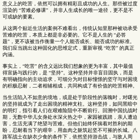
意义上的吃苦，依然可以拥有精彩且成功的人生。那些被过度
渲染的 “苦难必修课”，并非人生成长的唯一途径，更不是不
可或缺的要素。
从这两个贴近生活的案例不难看出，传统认知里那种被动承受
苦难的吃苦，本质上都是非必要的。它不是人生的 “必答
题”，更不该被当作衡量一个人能否成长、能否成功的标准。
我们应当跳出这种固化的思维定式，重新审视 “吃苦” 的真正
内涵。
事实上，“吃苦” 的含义远比我们想象的更为丰富，其中最值
得宣扬与践行的，是 “坚持”。这种坚持并非盲目固执，而是
有明确指向的主动追求，可细分为对目标憧憬的坚守与对困境
的积极忍耐，二者相辅相成，共同构成了有价值的吃苦精神。
当生活陷入不如意的境地，或是处于阶段性的落魄时，对曙光
的坚持就成为了走出困境的精神支柱。这种坚持，如同黑暗中
的明灯，指引着人们在艰难险阻中不断前行。回溯中国抗战时
期，无数中华儿女身处水深火热之中，家园被践踏，亲人遭迫
害，生活充满了绝望与苦难。但他们始终怀揣着对胜利的期
盼，忍耐着当下的艰辛，用血肉之躯筑起坚不可摧的长城。八
路军战士在缺衣少食的条件下，依然坚持游击战，与敌人周