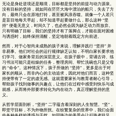
无论是身处逆境还是顺境，目标都是坚持的前提与动力源泉。
没有目标的坚持，就如同在茫茫大海中漂泊的船只，失去了方
向，最终只会在原地打转，甚至被风浪吞噬。就像一个人若只
是盲目地每天早起，却不知道早起要做什么，那么这种 “坚
持” 便毫无意义，时间久了，也必然会因为缺乏动力而放弃。
只有明确了目标，我们的坚持才有了落脚点，才能在面对困难
与诱惑时，始终保持清醒，坚定地朝着既定方向前进。
然而，对于心智尚未成熟的孩子来说，理解并践行 “坚持” 并
非易事。他们对社会的运行规律缺乏认知，不明白家长要求他
们学习、做家务背后的深层意义。在孩子眼中，背诵古诗、练
习书法可能只是枯燥的任务，整理房间、帮忙洗碗也只是父母
的 “命令”。这种情况下，孩子所做的 “坚持”，更多是出于对
家长的顺从，而非内心的主动追求，因此对他们而言，这种坚
持便带有了一定的虚无感。这就需要家长与教育者耐心引导，
帮助孩子找到做事的兴趣点，让他们在过程中感受到快乐与成
就感，从而将外部要求转化为内在动力，真正理解坚持的意
义。
从哲学层面剖析，“坚持” 二字蕴含着深刻的人生智慧。“坚”，
即坚守目标，不为外物所扰。在纷繁复杂的世界中，我们会面
临各种各样的诱惑与干扰，如同路边的美景会让赶路者驻足，