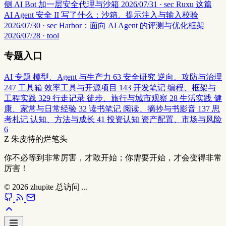
侧 AI Bot 加一层安全代理与沙箱
2026/07/31 · sec
Ruxu 这篇
AI Agent 安全 II 写了什么：沙箱、提示注入与输入校验
2026/07/30 · sec
Harbor：面向 AI Agent 的评测与优化框架
2026/07/28 · tool
专题入口
AI 专题
模型、Agent 与生产力
63
安全研究
逆向、攻防与治理
247
工具箱
效率工具与开源项目
143
开发笔记
编程、框架与
工程实践
329
行走记录
徒步、旅行与城市观察
28
生活实践
健
康、家常与日常经验
32
读书笔记
阅读、摘抄与书影音
137
思
考札记
认知、方法与成长
41
投资认知
资产配置、市场与风险
6
Z
朱皮特的烂笔头
你不必等到非常厉害，才敢开始；你需要开始，才会变得非常
厉害！
© 2026
zhupite
总访问
...