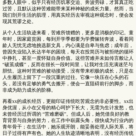
多数人眼中，似乎只有经历饥寒交迫、奔波劳碌，才算真正吃
过苦，且默认这种苦难能带来某种神秘的成长力量。然而，当
我们剖开生活的肌理，用真实经历去审视这种观念时，便会发
现其荒谬之处。
从个人生活轨迹来看，苦难所馈赠的，更多是消极的印记。童
年时，因家庭贫困，每到开学季都要为学费辗转奔波，看着同
龄人无忧无虑地挑选新文具，内心满是自卑与焦虑；成年后，
曾因失业陷入长达半年的困境，每天在投简历与被拒绝的循环
中挣扎，甚至一度怀疑自身价值。这些苦难并未如传言般让人
“破茧成蝶”，反而在很长一段时间里，让我对生活充满迷茫与
胆怯。这种对苦难的被动接受，没有带来积极的成长，只是在
人生履历上留下了一段沉重的过往。它像一块压在心头的石
头，若没有足够的勇气去搬开，便会一直阻碍前行的脚步，而
非成为助力成长的阶梯。
再看xx的成长经历，更能印证传统吃苦观念的非必要性。xx出
身优渥，从小在父母的精心呵护下长大，无需为生计发愁，也
未曾经历过所谓的 “苦难磨砺”。但成人后，她凭借良好的教
育背景与自身的努力，在工作中崭露头角，很快成为行业内的
青年骨干；在生活中，她乐观开朗，能妥善处理人际关系，将
日子过得有声有色。她的人生轨迹清晰地表明，没有经历传统