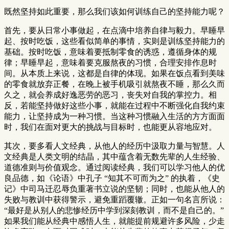
既然坚持如此重要，那么我们该如何训练自己的坚持能力呢？
首先，要从日常小事做起，在点滴中培养自律与毅力。早睡早
起、按时吃饭，这些看似简单的事情，实则是训练坚持能力的
基础。按时吃饭，意味着要抵制零食的诱惑，遵循身体的规
律；早睡早起，意味着要克服熬夜的习惯，合理安排作息时
间。从本质上来说，这都是自律的体现。如果在饭点看到美味
的零食就放弃正餐，在晚上被手机吸引就熬夜不睡，那么久而
久之，就会养成好逸恶劳的恶习，丧失对自我的掌控力。相
反，若能坚持做好这些小事，就能在过程中不断强化自我约束
能力，让坚持成为一种习惯。当这种习惯融入生活的方方面面
时，我们在面对更大的挑战与目标时，也能更从容地应对。
其次，要多看人文经典，从他人的经历中汲取力量与智慧。人
文经典是人类文明的结晶，其中蕴含着无数先辈的人生经验、
道德准则与价值观念。通过阅读经典，我们可以学习他人的优
良品德，如《论语》中孔子 “知其不可而为之” 的执着，《史
记》中司马迁忍辱负重著书立说的坚韧；同时，也能从他人的
失败与教训中获得警示，避免重蹈覆辙。正如一句名言所说：
“最好是从别人的悲惨经历中学到深刻教训，而不是自己的。”
如果我们能从经典中感悟人生，就能提前规避许多风险，少走