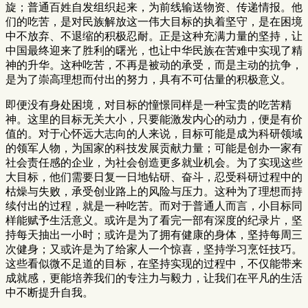
旋；普通百姓自发组织起来，为前线输送物资、传递情报。他
们的吃苦，是对民族解放这一伟大目标的执着坚守，是在困境
中不放弃、不退缩的积极忍耐。正是这种充满力量的坚持，让
中国最终迎来了胜利的曙光，也让中华民族在苦难中实现了精
神的升华。这种吃苦，不再是被动的承受，而是主动的抗争，
是为了崇高理想而付出的努力，具有不可估量的积极意义。
即便没有身处困境，对目标的憧憬同样是一种宝贵的吃苦精
神。这里的目标无关大小，只要能激发内心的动力，便是有价
值的。对于心怀远大志向的人来说，目标可能是成为科研领域
的领军人物，为国家的科技发展贡献力量；可能是创办一家有
社会责任感的企业，为社会创造更多就业机会。为了实现这些
大目标，他们需要日复一日地钻研、奋斗，忍受科研过程中的
枯燥与失败，承受创业路上的风险与压力。这种为了理想而持
续付出的过程，就是一种吃苦。而对于普通人而言，小目标同
样能赋予生活意义。或许是为了看完一部有深度的纪录片，坚
持每天抽出一小时；或许是为了拥有健康的身体，坚持每周三
次健身；又或许是为了给家人一个惊喜，坚持学习烹饪技巧。
这些看似微不足道的目标，在坚持实现的过程中，不仅能带来
成就感，更能培养我们的专注力与毅力，让我们在平凡的生活
中不断提升自我。