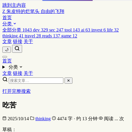
跳到主内容
Z
朱皮特的烂笔头
自由的飞翔
首页
分类
全部分类
1043
dev
329
sec
247
tool
143
ai
63
invest
6
life
32
thinking
41
travel
28
reads
137
game
12
文章
链接
关于
🌙
首页
分类
文章
链接
关于
✕
打开完整搜索
吃苦
2025/10/14
thinking
4474 字 · 约 13 分钟
阅读
...
次
草稿：