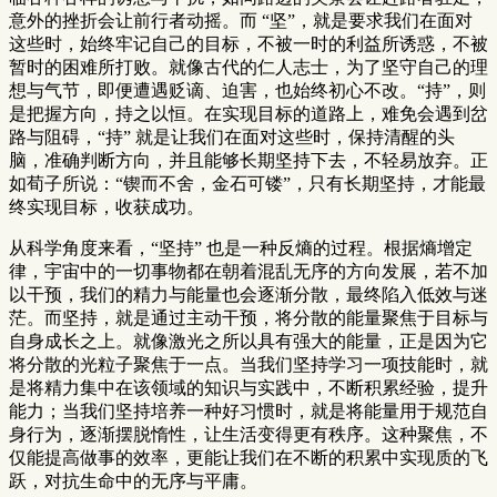
意外的挫折会让前行者动摇。而 “坚”，就是要求我们在面对
这些时，始终牢记自己的目标，不被一时的利益所诱惑，不被
暂时的困难所打败。就像古代的仁人志士，为了坚守自己的理
想与气节，即便遭遇贬谪、迫害，也始终初心不改。“持”，则
是把握方向，持之以恒。在实现目标的道路上，难免会遇到岔
路与阻碍，“持” 就是让我们在面对这些时，保持清醒的头
脑，准确判断方向，并且能够长期坚持下去，不轻易放弃。正
如荀子所说：“锲而不舍，金石可镂”，只有长期坚持，才能最
终实现目标，收获成功。
从科学角度来看，“坚持” 也是一种反熵的过程。根据熵增定
律，宇宙中的一切事物都在朝着混乱无序的方向发展，若不加
以干预，我们的精力与能量也会逐渐分散，最终陷入低效与迷
茫。而坚持，就是通过主动干预，将分散的能量聚焦于目标与
自身成长之上。就像激光之所以具有强大的能量，正是因为它
将分散的光粒子聚焦于一点。当我们坚持学习一项技能时，就
是将精力集中在该领域的知识与实践中，不断积累经验，提升
能力；当我们坚持培养一种好习惯时，就是将能量用于规范自
身行为，逐渐摆脱惰性，让生活变得更有秩序。这种聚焦，不
仅能提高做事的效率，更能让我们在不断的积累中实现质的飞
跃，对抗生命中的无序与平庸。