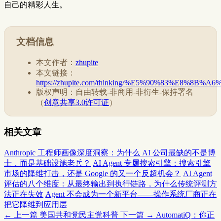
自己的精彩人生。
文档信息
本文作者：
zhupite
本文链接：
https://zhupite.com/thinking/%E5%90%83%E8%8B%
版权声明：自由转载-非商用-非衍生-保持署名
（
创意共享3.0许可证
）
相关文章
Anthropic 工程师画像深度洞察：为什么 AI 公司最缺的不是博
士，而是基础设施老兵？
AI Agent 专属搜索引擎：搜索引擎
市场的降维打击，还是 Google 的又一个反超机会？
AI Agent
评估的八个维度：从最终输出到执行链路，为什么传统评测方
法正在失效
Agent 不会成为一个新平台——操作系统厂商正在
把它降维到应用层
← 上一篇
美国共和党民主党科普
下一篇 →
AutomatiQ：你正