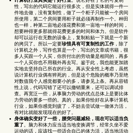
计算机行业其实是个好行业
。说它好在于它的可复制
性，写出的代码它能运行很多次，但是实体就得一件一
件地去做，没有复制性，做了一个柜子只能被一个房间
所使用，第二个房间要用柜子就必须再制作一个。种田
也一样，种第二亩地必须花费和第一亩地一样的时间，
想要种得更多那就得花费更多的时间和体力。但是软件
却可以运行在无数的设备上，复制粘贴一下就是一个新
的拷贝了。所以一定要
珍惜具有可复制性的工作
，除了
计算机之外，写作也算是一个，写出的文章或书籍，很
多人买跟一个人买，你所付出的劳动量是相同的，再多
一个人买你也不用额外再去写。鉴于此，我也能更加踏
实地去坚持自己所在的行业。再从安全性上考虑，虽然
说计算机行业偶有猝死的，但是这个危险的概率乃至绝
对数值我个人感觉都要小的多，请参见上条。再从容错
性上说，代码写错了还可以撤销重来，还可以调试排
查。再宽泛一些，从事脑力劳动的优点总体上是要比体
力劳动的要多一些的。真的，如果你恰好在从事计算机
行业，如果你感觉到疲了，不妨去尝试做一做体力活，
有对比就能发现现在的好了。
身体确实变好了一些，腰突问题减轻，现在可以适当负
重了
。脑力和体力应当适当地变换调节，经常久坐不爱
运动的话，应该找一些适合自己的体力活，适当地活动