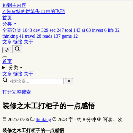
跳到主内容
Z
朱皮特的烂笔头
自由的飞翔
首页
分类
全部分类
1043
dev
329
sec
247
tool
143
ai
63
invest
6
life
32
thinking
41
travel
28
reads
137
game
12
文章
链接
关于
🌙
首页
分类
文章
链接
关于
✕
打开完整搜索
装修之木工打柜子的一点感悟
2025/07/06
thinking
2643 字 · 约 8 分钟
阅读
...
次
装修之木工打柜子的一点感悟