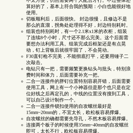
不太方便，仍然需要两个人配合才行。不过整体还
算好的了，基本上符合我的预期：小白也能很好地
使用。
切板顺利后，后面很快。 封边很慢，且修边不是
那么的直溜，拐角处处理得不好，封边特别耗时。
组装也特别耗时，有一个2.1米x1米的衣柜，组装
了连续8个小时，尺寸还不那么完美。这个后面需
要想办法利用工具。组装完成后框架还是有点晃
动，钉上背板后就很牢固了，不会晃动。
F30直钉枪不完美，不能彻底打平，还要用锤子二
次敲击。
电钻只有一把，需要频繁更换钻头与批头，特别浪
费时间和体力，后面需要补充一把。
二合一连接件的胖钉位置特别容易开错，后面需要
使用工具，网上有一个小神器但是那个也只是在定
位好线之后再定孔的，中线的位置没有搜到工具，
可以自己设计制作一个。
二合一连接件锁扣使用的自攻螺丝最好是
15mm~20mm的，不宜太长，欧松板容易撑爆。
自攻螺丝的确都需要先导孔，不然木板容易撑爆。
连接两个板子的时候使用35mm~40mm的自攻螺丝
即可，太长不行，欧松板容易撑爆。