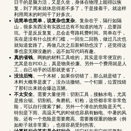
日干的是脑力活，又是久坐，身体在物理上能得以恢
复，到了周末就休息得差不多了，于是接着干。就这样
利用周末的时间干了好多次。
说简单也简单，说复杂也复杂
。复杂在于，隔行如隔
山，很多东西没有实践过总有不知道的地方，总要踩
坑。于是反反复复，总会走弯路耗费时间。简单在于，
实在是没有什么技术门槛，一回生二回熟，做过几次也
就知道套路了。再做几次之后新鲜劲也没了，还觉得这
事也蛮无聊没趣的，远不如写代码有趣。
真的省钱
。网购的材料工具啥的，其实是非常便宜的，
尤其是在PDD上，真是物美价廉。另外一个费用就是人
工，自己动手的话那就更省了。
没法后悔
。一个木材，如果你切错了，那么就是错了，
木料大概率是废了，没办法撤销。一个钉眼，位置找错
了那钉出来就会爆边丑陋。
不太安全
。需要大量使用：切割工具，接触水电，尤其
是推台锯、切割机、角磨机、钉枪，这些都非常非常危
险，可以自行搜索了解。另外一个潜在的危险是天气，
特别是下雨、高温天气的时候也容易有触电、中暑的风
险。还有一个危险是需要爬高、需要搬很重的物体（例
如柜子就非常重），也很容易受到伤害。