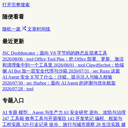
打开完整搜索
随便看看
随机一篇
文章时间线
最近更新
JSC Deobfuscator：面向 V8 字节码的静态反混淆工具
2026/08/06 · tool
Office Tool Plus：把 Office 部署、更新、激活
和清理集中到一个工具里
2026/08/01 · tool
ClawdSecbot：给端
侧 AI Bot 加一层安全代理与沙箱
2026/07/31 · sec
Ruxu 这篇
AI Agent 安全 II 写了什么：沙箱、提示注入与输入校验
2026/07/30 · sec
Harbor：面向 AI Agent 的评测与优化框架
2026/07/28 · tool
专题入口
AI 专题
模型、Agent 与生产力
63
安全研究
逆向、攻防与治理
247
工具箱
效率工具与开源项目
143
开发笔记
编程、框架与
工程实践
329
行走记录
徒步、旅行与城市观察
28
生活实践
健