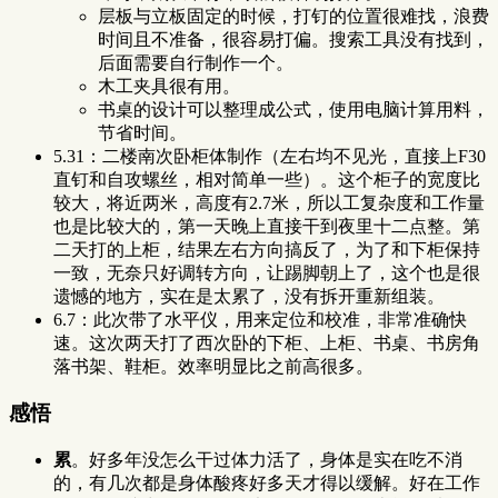
层板与立板固定的时候，打钉的位置很难找，浪费
时间且不准备，很容易打偏。搜索工具没有找到，
后面需要自行制作一个。
木工夹具很有用。
书桌的设计可以整理成公式，使用电脑计算用料，
节省时间。
5.31：二楼南次卧柜体制作（左右均不见光，直接上F30
直钉和自攻螺丝，相对简单一些）。这个柜子的宽度比
较大，将近两米，高度有2.7米，所以工复杂度和工作量
也是比较大的，第一天晚上直接干到夜里十二点整。第
二天打的上柜，结果左右方向搞反了，为了和下柜保持
一致，无奈只好调转方向，让踢脚朝上了，这个也是很
遗憾的地方，实在是太累了，没有拆开重新组装。
6.7：此次带了水平仪，用来定位和校准，非常准确快
速。这次两天打了西次卧的下柜、上柜、书桌、书房角
落书架、鞋柜。效率明显比之前高很多。
感悟
累
。好多年没怎么干过体力活了，身体是实在吃不消
的，有几次都是身体酸疼好多天才得以缓解。好在工作