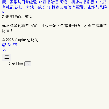
康、家常与日常经验
32
读书笔记
阅读、摘抄与书影音
137
思
考札记
认知、方法与成长
41
投资认知
资产配置、市场与风险
6
Z
朱皮特的烂笔头
你不必等到非常厉害，才敢开始；你需要开始，才会变得非常
厉害！
© 2026
zhupite
总访问
...
文章目录
✕