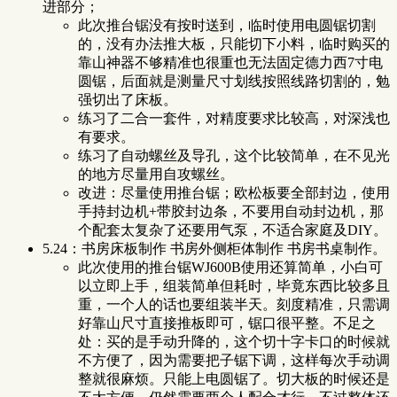
进部分；
此次推台锯没有按时送到，临时使用电圆锯切割
的，没有办法推大板，只能切下小料，临时购买的
靠山神器不够精准也很重也无法固定德力西7寸电
圆锯，后面就是测量尺寸划线按照线路切割的，勉
强切出了床板。
练习了二合一套件，对精度要求比较高，对深浅也
有要求。
练习了自动螺丝及导孔，这个比较简单，在不见光
的地方尽量用自攻螺丝。
改进：尽量使用推台锯；欧松板要全部封边，使用
手持封边机+带胶封边条，不要用自动封边机，那
个配套太复杂了还要用气泵，不适合家庭及DIY。
5.24：书房床板制作 书房外侧柜体制作 书房书桌制作。
此次使用的推台锯WJ600B使用还算简单，小白可
以立即上手，组装简单但耗时，毕竟东西比较多且
重，一个人的话也要组装半天。刻度精准，只需调
好靠山尺寸直接推板即可，锯口很平整。不足之
处：买的是手动升降的，这个切十字卡口的时候就
不方便了，因为需要把子锯下调，这样每次手动调
整就很麻烦。只能上电圆锯了。切大板的时候还是