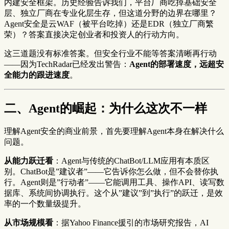
内建安全框架。历史经验告诉我们，平台厂商吃掉基础安全
层、独立厂商在专业化层生存，但这道分野的边界在哪里？
Agent安全是云WAF（被平台吃掉）还是EDR（独立厂商繁
荣）？答案直接决定创业者和投资人的行动方向。
这三道题没有标准答案。但安全行业不能等答案清晰再行动
——因为TechRadar已经发出警告：
Agent的部署速度，远超安
全能力的跟进速度
。
二、Agent的崛起：为什么这次不一样
理解Agent安全的商业前景，首先要理解Agent本身在解决什么
问题。
从能力跃迁看
：Agent与传统的ChatBot/LLM应用有本质区
别。ChatBot是”建议者”——它告诉你怎么做，但不会替你执
行。Agent则是”行动者”——它能调用工具、操作API、读写数
据库、系统间协调执行。这个从”建议”到”执行”的跃迁，是效
率的一个数量级提升。
从市场规模看
：据Yahoo Finance援引的市场研究报告，AI