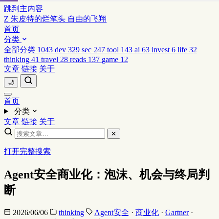
跳到主内容
Z
朱皮特的烂笔头
自由的飞翔
首页
分类
全部分类
1043
dev
329
sec
247
tool
143
ai
63
invest
6
life
32
thinking
41
travel
28
reads
137
game
12
文章
链接
关于
🌙
首页
分类
文章
链接
关于
✕
打开完整搜索
Agent安全商业化：泡沫、机会与终局判
断
2026/06/06
thinking
Agent安全
·
商业化
·
Gartner
·