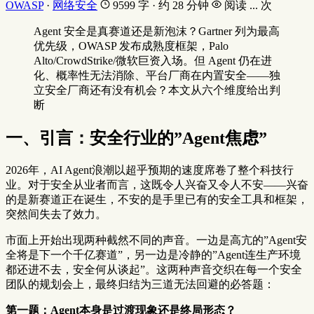
OWASP
·
网络安全
9599 字 · 约 28 分钟
阅读
...
次
Agent 安全是真赛道还是新泡沫？Gartner 列为最高
优先级，OWASP 发布成熟度框架，Palo
Alto/CrowdStrike/微软巨资入场。但 Agent 仍在进
化、概率性无法消除、平台厂商在内置安全——独
立安全厂商还有没有机会？本文从六个维度给出判
断
一、引言：安全行业的”Agent焦虑”
2026年，AI Agent浪潮以超乎预期的速度席卷了整个科技行
业。对于安全从业者而言，这既令人兴奋又令人不安——兴奋
的是新赛道正在诞生，不安的是手里已有的安全工具和框架，
突然间失去了效力。
市面上开始出现两种截然不同的声音。一边是高亢的”Agent安
全将是下一个千亿赛道”，另一边是冷静的”Agent连生产环境
都还进不去，安全何从谈起”。这两种声音交织在每一个安全
团队的规划会上，最终归结为三道无法回避的必答题：
第一题：Agent本身是过渡现象还是终局形态？