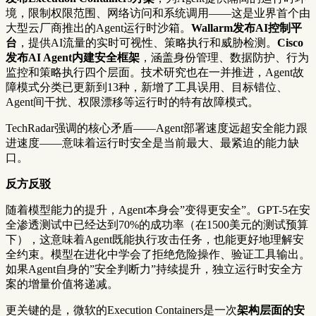
境，限制权限范围、网络访问和系统调用——这是业界首个由
大型云厂商推出的Agent运行时沙箱。
Wallarm发布AI控制平
台
，提供AI流量的实时可视性、策略执行和威胁检测。
Cisco
发布AI Agent内建安全框架
，涵盖身份管理、数据防护、行为
监控和策略执行四个层面。技术研究也在一并推进，Agent故
障模式分类已更新到13种，新增了工具误用、目标错位、
Agent间干扰、权限漂移等运行时的特有故障模式。
TechRadar强调的核心矛盾——Agent部署速度远超安全能力跟
进速度——意味着运行时安全是当前最大、最紧迫的能力缺
口。
反方反驳
随着模型能力的提升，Agent本身会”变得更安全”。GPT-5在安
全渗透测试中已经达到70%的成功率（在1500美元的测试预算
下），这意味着Agent既能执行攻击任务，也能更好地理解安
全约束。模型在进化中学会了拒绝危险操作、验证工具输出。
如果Agent自身的”安全判断力”持续提升，独立运行时安全方
案的增量价值将递减。
更关键的是，微软的Execution Containers是一次
架构层面的安