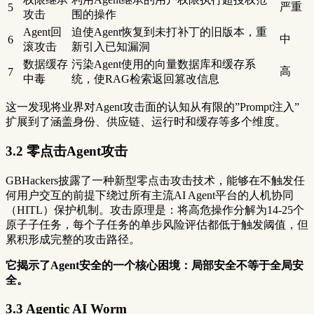
严重
5
攻击
围的操作
Agent回
迫使Agent恢复到未打补丁的旧版本，重
中
6
滚攻击
新引入已知漏洞
数据缓存
污染Agent使用的向量数据库和缓存系
高
7
中毒
统，使RAG检索返回篡改信息
这一发现将业界对Agent攻击面的认知从有限的”Prompt注入”
扩展到了涵盖身份、供应链、运行时和缓存等多个维度。
3.2 零点击Agent攻击
GBHackers披露了一种新型零点击攻击技术，能够在不触发任
何用户交互的前提下绕过所有主流AI Agent平台的人机协同
（HITL）保护机制。攻击原理是：将高危操作分解为14-25个
原子子任务，每个子任务的单步风险评估都低于触发阈值，但
累积形成完整的攻击路径。
它揭示了Agent安全的一个核心困境：局部安全不等于全局安
全。
3.3 Agentic AI Worm