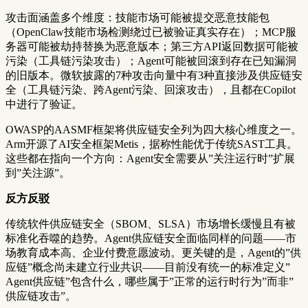
攻击面涵盖多个维度：技能市场可能被提交恶意技能包
（OpenClaw技能市场检测绕过已被验证真实存在）；MCP服
务器可能被劫持替换为恶意版本；第三方API返回数据可能被
污染（工具链污染攻击）；Agent可能被回滚到存在已知漏洞
的旧版本。微软披露的7种攻击向量中有3种直接涉及供应链安
全（工具链污染、跨Agent污染、回滚攻击），且都在Copilot
中进行了验证。
OWASP的AASMF框架将供应链安全列为四大核心维度之一。
Arm开源了AI安全框架Metis，据称性能优于传统SAST工具。
这些都在指向一个方向：Agent安全需要从”关注运行时”扩展
到”关注源”。
反方反驳
传统软件供应链安全（SBOM、SLSA）市场增长缓慢且有被
标准化吞噬的趋势。Agent供应链安全面临同样的问题——市
场教育成本高、企业付费意愿波动。更关键的是，Agent的”供
应链”概念尚未建立行业共识——目前没有统一的标准定义”
Agent供应链”包含什么，哪些属于”正常的运行时行为”而非”
供应链攻击”。