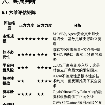
六、终局判断
6.1 六维评估矩阵
评估维
正方力度
反方力度
分析
度
$19.6B的Agent安全支出且快
市场规
★★★★★
★★★
速增长，基数足够支撑独立赛
模
道
微软7种攻击向量+零点击+蠕
技术必
★★★★★
★★★
虫+治理缺口=真实且紧迫的威
要性
胁
平台内
云/OS厂商在跑步入场，这是
★★★
★★★★
置风险
对独立厂商最大的限制因素
Agent不确定性是根本性的技
概率性
★★
★★★★
术约束，但反而推高了安全需
挑战
求
资本验
Opal/Offroad/Ory/Palo Alto的融
★★★★
★★
证
资和收购提供了正向佐证
OWASP/Gartner/政府/保险的多
合规刚