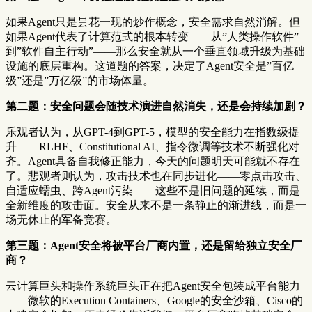
如果Agent只是昙花一现的炒作概念，安全需求自然消解。但
如果Agent代表了计算范式的根本转变——从”人类操作软件”
到”软件自主行动”——那么安全就从一个垂直领域升级为基础
设施的底层重构。这道题的答案，决定了Agent安全是”百亿
级”还是”万亿级”的市场体量。
第二题：安全问题会随技术演进自然消失，还是会持续加剧？
乐观者认为，从GPT-4到GPT-5，模型的安全能力在指数级提
升——RLHF、Constitutional AI、指令微调等技术不断强化对
齐。Agent具备自我修正能力，今天的问题明天可能就不存在
了。悲观者则认为，攻击技术也在同步进化——零点击攻击、
自适应蠕虫、跨Agent污染——这些不是旧问题的延续，而是
全新维度的攻击面。安全从来不是一条静止的渐进线，而是一
场无休止的军备竞赛。
第三题：Agent安全将被平台厂商内置，还是留给独立安全厂
商？
云计算巨头和操作系统巨头正在把Agent安全包装成平台能力
——微软的Execution Containers、Google的安全沙箱、Cisco的