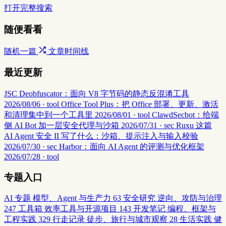
打开完整搜索
随便看看
随机一篇
文章时间线
最近更新
JSC Deobfuscator：面向 V8 字节码的静态反混淆工具
2026/08/06 · tool
Office Tool Plus：把 Office 部署、更新、激活
和清理集中到一个工具里
2026/08/01 · tool
ClawdSecbot：给端
侧 AI Bot 加一层安全代理与沙箱
2026/07/31 · sec
Ruxu 这篇
AI Agent 安全 II 写了什么：沙箱、提示注入与输入校验
2026/07/30 · sec
Harbor：面向 AI Agent 的评测与优化框架
2026/07/28 · tool
专题入口
AI 专题
模型、Agent 与生产力
63
安全研究
逆向、攻防与治理
247
工具箱
效率工具与开源项目
143
开发笔记
编程、框架与
工程实践
329
行走记录
徒步、旅行与城市观察
28
生活实践
健