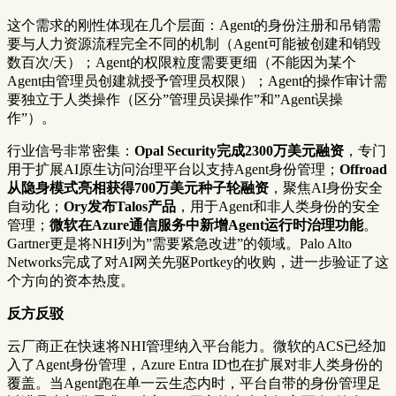
这个需求的刚性体现在几个层面：Agent的身份注册和吊销需
要与人力资源流程完全不同的机制（Agent可能被创建和销毁
数百次/天）；Agent的权限粒度需要更细（不能因为某个
Agent由管理员创建就授予管理员权限）；Agent的操作审计需
要独立于人类操作（区分”管理员误操作”和”Agent误操
作”）。
行业信号非常密集：
Opal Security完成2300万美元融资
，专门
用于扩展AI原生访问治理平台以支持Agent身份管理；
Offroad
从隐身模式亮相获得700万美元种子轮融资
，聚焦AI身份安全
自动化；
Ory发布Talos产品
，用于Agent和非人类身份的安全
管理；
微软在Azure通信服务中新增Agent运行时治理功能
。
Gartner更是将NHI列为”需要紧急改进”的领域。Palo Alto
Networks完成了对AI网关先驱Portkey的收购，进一步验证了这
个方向的资本热度。
反方反驳
云厂商正在快速将NHI管理纳入平台能力。微软的ACS已经加
入了Agent身份管理，Azure Entra ID也在扩展对非人类身份的
覆盖。当Agent跑在单一云生态内时，平台自带的身份管理足