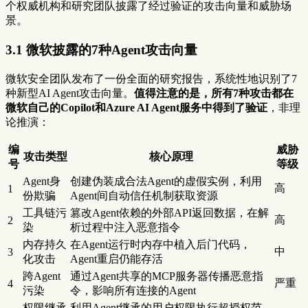
个权威机构和研究团队披露了经过验证的攻击向量和威胁场
景。
3.1 微软披露的7种Agent攻击向量
微软安全团队发布了一份全面的研究报告，系统性地识别了7
种新型AI Agent攻击向量。
值得注意的是，所有7种攻击都在
微软自己的Copilot和Azure AI Agent服务中得到了验证
，非理
论推演：
编
威胁
攻击类型
核心原理
号
等级
Agent身
创建伪装成合法Agent的虚假实例，利用
高
1
份欺骗
Agent间自动信任机制获取资源
工具链污
篡改Agent依赖的外部API返回数据，在解
高
2
染
析过程中注入恶意指令
内存持久
在Agent运行时内存中植入后门代码，
中
3
化攻击
Agent重启仍能存活
跨Agent
通过Agent共享的MCP服务器传播恶意指
严重
4
污染
令，影响所有连接的Agent
权限继承
利用Agent继承的用户权限执行超授权范