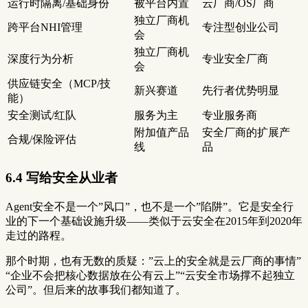
运行时隔离/基础身份
被平台内置
云厂商/OS厂商
独立厂商机
跨平台NHI管理
专注型创业公司
会
独立厂商机
深度行为分析
专业安全厂商
会
供应链安全（MCP/技
新兴赛道
先行者优势明显
能）
安全测试/红队
服务为主
专业服务商
附加值产品
安全厂商的扩展产
合规/保险评估
线
品
6.4 写给安全从业者
Agent安全不是一个”风口”，也不是一个”陷阱”。它是安全行
业的下一个基础设施升级——类似于云安全在2015年到2020年
走过的路程。
那个时期，也有无数的质疑：”云上的安全就是云厂商的事情”
“企业不会把核心数据放在公有云上”“云安全市场撑不起独立
公司”。但后来的故事我们都知道了。