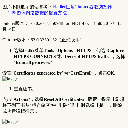
图片不能显示的话参考：
Fiddler拦截Chrome谷歌浏览器
HTTPS协议网络数据的配置方法
Fiddler版本： v5.0.20173.50948 for .NET 4.6.1 Built: 2017年12
月14日
Chrome版本：63.0.3239.132（正式版本）
选择fiddler菜单
Tools - Options - HTTPS
，勾选“
Capture
HTTPS CONNECTS
”和“
Decrypt HTTPS traffic
”，选择
“
from all processes
”。
设置“
Certificates generated by
”为“
CertEnroll
”，点击
OK
.
重置证书。
点击“
Actions
”，选择
Reset All Certificates
-
确定
，提示【您想
将下列证书从“根存储区”中“删除”吗?】时选择【
是
】，删除
成功后弹框提示：