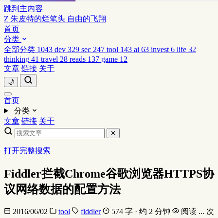
跳到主内容
Z
朱皮特的烂笔头
自由的飞翔
首页
分类
全部分类
1043
dev
329
sec
247
tool
143
ai
63
invest
6
life
32
thinking
41
travel
28
reads
137
game
12
文章
链接
关于
🌙
首页
分类
文章
链接
关于
✕
打开完整搜索
Fiddler拦截Chrome谷歌浏览器HTTPS协
议网络数据的配置方法
2016/06/02
tool
fiddler
574 字 · 约 2 分钟
阅读
...
次