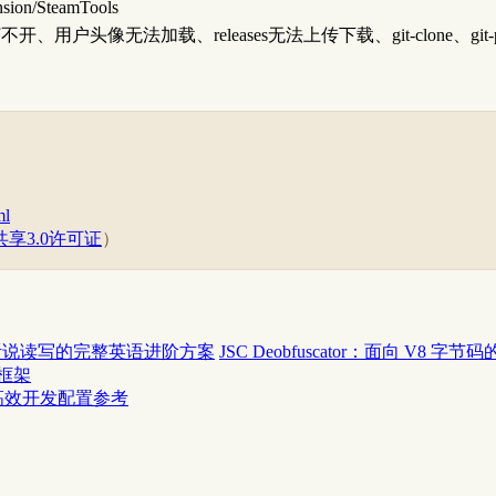
nsion/SteamTools
打不开、用户头像无法加载、releases无法上传下载、git-clone、git-p
ml
享3.0许可证
）
覆盖听说读写的完整英语进阶方案
JSC Deobfuscator：面向 V8 
化框架
udio高效开发配置参考