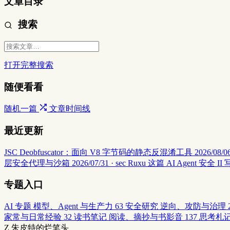
文章目录
搜索
打开完整搜索
随便看看
随机一篇
文章时间线
最近更新
JSC Deobfuscator：面向 V8 字节码的静态反混淆工具
2026/08/06
层安全代理与沙箱
2026/07/31 · sec
Ruxu 这篇 AI Agent 
专题入口
AI 专题
模型、Agent 与生产力
63
安全研究
逆向、攻防与治理
家常与日常经验
32
读书笔记
阅读、摘抄与书影音
137
思考札
Z
朱皮特的烂笔头