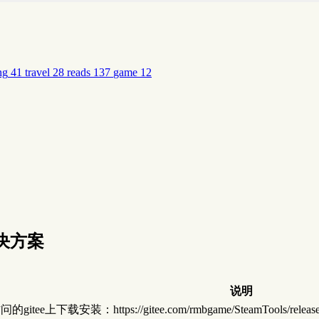
ng
41
travel
28
reads
137
game
12
解决方案
说明
下载安装：https://gitee.com/rmbgame/SteamTools/rel