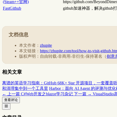
(Steam++官网)
https://github.com/BeyondDime
FastGithub
github加速神器，解决github
文档信息
本文作者：
zhupite
本文链接：
https://zhupite.com/tool/how-to-visit-github.ht
版权声明：自由转载-非商用-非衍生-保持署名（
创意共
相关文章
离谱的英语学习指南：GitHub 68K+ Star 开源项目，一套
和清理集中到一个工具里
Harbor：面向 AI Agent 的评测与优
← 上一篇
C#Web开发之blazor学习杂记
下一篇 →
VisualSt
查看评论