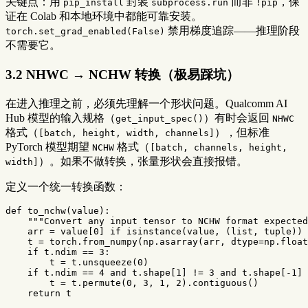
关键点：用
封装
而非
，保
pip_install
subprocess.run
!pip
证在 Colab 和本地环境中都能可靠安装。
禁用梯度追踪——推理阶段
torch.set_grad_enabled(False)
不需要它。
3.2 NHWC → NCHW 转换（极易踩坑）
在进入推理之前，必须先理解一个形状问题。Qualcomm AI
Hub 模型的输入规格（
）有时会返回
get_input_spec()
NHWC
格式（
），但标准
[batch, height, width, channels]
PyTorch 模型期望
格式（
NCHW
[batch, channels, height,
）。如果不做转换，张量形状会直接报错。
width]
定义一个统一转换函数：
def
to_nchw
(
value
):
"""Convert any input tensor to NCHW format expected
arr
=
value
[
0
]
if
isinstance
(
value
,
(
list
,
tuple
))
t
=
torch
.
from_numpy
(
np
.
asarray
(
arr
,
dtype
=
np
.
float
if
t
.
ndim
==
3
:
t
=
t
.
unsqueeze
(
0
)
if
t
.
ndim
==
4
and
t
.
shape
[
1
]
!=
3
and
t
.
shape
[
-
1
]
t
=
t
.
permute
(
0
,
3
,
1
,
2
).
contiguous
()
return
t