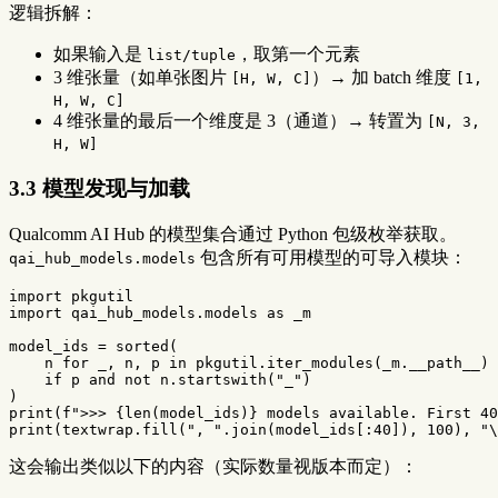
逻辑拆解：
如果输入是
，取第一个元素
list/tuple
3 维张量（如单张图片
）→ 加 batch 维度
[H, W, C]
[1,
H, W, C]
4 维张量的最后一个维度是 3（通道）→ 转置为
[N, 3,
H, W]
3.3 模型发现与加载
Qualcomm AI Hub 的模型集合通过 Python 包级枚举获取。
包含所有可用模型的可导入模块：
qai_hub_models.models
import
pkgutil
import
qai_hub_models.models
as
_m
model_ids
=
sorted
(
n
for
_
,
n
,
p
in
pkgutil
.
iter_modules
(
_m
.
__path__
)
if
p
and
not
n
.
startswith
(
"_"
)
)
print
(
f
">>> 
{
len
(
model_ids
)
}
 models available. First 40
print
(
textwrap
.
fill
(
", "
.
join
(
model_ids
[:
40
]),
100
),
"
\
这会输出类似以下的内容（实际数量视版本而定）：