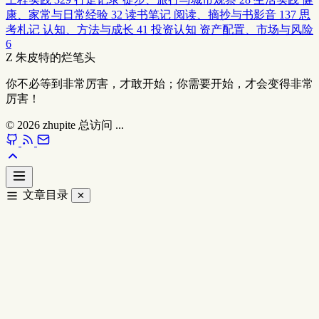
康、家常与日常经验
32
读书笔记
阅读、摘抄与书影音
137
思
考札记
认知、方法与成长
41
投资认知
资产配置、市场与风险
6
Z
朱皮特的烂笔头
你不必等到非常厉害，才敢开始；你需要开始，才会变得非常
厉害！
© 2026
zhupite
总访问
...
文章目录
✕