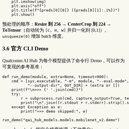
plt
.
imshow
(
img
)
plt
.
axis
(
"off"
)
plt
.
title
(
f
"
{
preds
[
0
][
0
]
}
 (
{
preds
[
0
][
1
]
:
.
1
%
}
)"
)
plt
.
show
()
预处理的顺序：
Resize 到 256 → CenterCrop 到 224 →
ToTensor
（自动转为
并归一化到 [0,1]）。
[C, H, W]
增加 batch 维度。
unsqueeze(0)
3.6 官方 CLI Demo
Qualcomm AI Hub 为每个模型提供了命令行 Demo，可以作为
可复现的参考基准：
def
run_demo
(
module
,
extra
=
None
,
timeout
=
900
):
cmd
=
[
sys
.
executable
,
"-m"
,
module
,
"--eval-mode"
,
"--output-dir"
,
OUT_DIR
]
+
(
extra
or
[])
print
(
f
"
\n
>>> 
{
' '
.
join
(
cmd
)
}
"
)
try
:
r
=
subprocess
.
run
(
cmd
,
capture_output
=
True
,
te
print
(
"
\n
"
.
join
((
r
.
stdout
+
r
.
stderr
).
strip
().
s
except
Exception
as
e
:
print
(
">>> demo skipped:"
,
e
)
run_demo
(
"qai_hub_models.models.mobilenet_v2.demo"
)