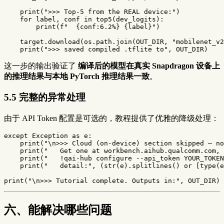
print
(
">>> Top-5 from the REAL device:"
)
for
label
,
conf
in
top5
(
dev_logits
):
print
(
f
"  
{
conf
:
6.2
%
}
{
label
}
"
)
target
.
download
(
os
.
path
.
join
(
OUT_DIR
,
"mobilenet_v2
print
(
">>> saved compiled .tflite to"
,
OUT_DIR
)
这一步的输出验证了
编译后的模型在真实 Snapdragon 设备上
的推理结果与本地 PyTorch 推理结果一致
。
5.5 完整的异常处理
由于 API Token 配置是可选的，教程提供了优雅的降级处理：
except
Exception
as
e
:
print
(
"
\n
>>> Cloud (on-device) section skipped — no
print
(
"   Get one at workbench.aihub.qualcomm.com, 
print
(
"   !qai-hub configure --api_token YOUR_TOKEN
print
(
"   detail:"
,
(
str
(
e
).
splitlines
()
or
[
type
(
e
print
(
"
\n
>>> Tutorial complete. Outputs in:"
,
OUT_DIR
)
六、能解决哪些问题