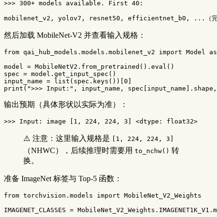
>>> 300+ models available. First 40:

然后加载 MobileNet-V2 并查看输入规格：
from
qai_hub_models.models.mobilenet_v2
import
Model
as
model
=
MobileNetV2
.
from_pretrained
().
eval
()
spec
=
model
.
get_input_spec
()
input_name
=
list
(
spec
.
keys
())[
0
]
print
(
">>> Input:"
,
input_name
,
spec
[
input_name
].
shape
,
输出预期（具体形状以实际为准）：
⚠️ 注意：这里输入规格是
[1, 224, 224, 3]
（NHWC），后续推理时需要用
转
to_nchw()
换。
准备 ImageNet 标签与 Top-5 函数：
from
torchvision.models
import
MobileNet_V2_Weights
IMAGENET_CLASSES
=
MobileNet_V2_Weights
.
IMAGENET1K_V1
.
m