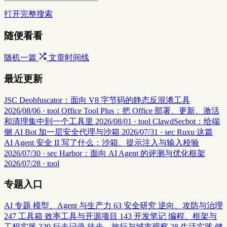
打开完整搜索
随便看看
随机一篇
文章时间线
最近更新
JSC Deobfuscator：面向 V8 字节码的静态反混淆工具
2026/08/06 · tool
Office Tool Plus：把 Office 部署、更新、激活
和清理集中到一个工具里
2026/08/01 · tool
ClawdSecbot：给端
侧 AI Bot 加一层安全代理与沙箱
2026/07/31 · sec
Ruxu 这篇
AI Agent 安全 II 写了什么：沙箱、提示注入与输入校验
2026/07/30 · sec
Harbor：面向 AI Agent 的评测与优化框架
2026/07/28 · tool
专题入口
AI 专题
模型、Agent 与生产力
63
安全研究
逆向、攻防与治理
247
工具箱
效率工具与开源项目
143
开发笔记
编程、框架与
工程实践
329
行走记录
徒步、旅行与城市观察
28
生活实践
健