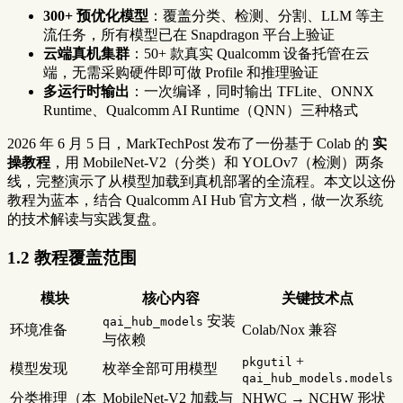
300+ 预优化模型
：覆盖分类、检测、分割、LLM 等主
流任务，所有模型已在 Snapdragon 平台上验证
云端真机集群
：50+ 款真实 Qualcomm 设备托管在云
端，无需采购硬件即可做 Profile 和推理验证
多运行时输出
：一次编译，同时输出 TFLite、ONNX
Runtime、Qualcomm AI Runtime（QNN）三种格式
2026 年 6 月 5 日，MarkTechPost 发布了一份基于 Colab 的
实
操教程
，用 MobileNet-V2（分类）和 YOLOv7（检测）两条
线，完整演示了从模型加载到真机部署的全流程。本文以这份
教程为蓝本，结合 Qualcomm AI Hub 官方文档，做一次系统
的技术解读与实践复盘。
1.2 教程覆盖范围
模块
核心内容
关键技术点
安装
qai_hub_models
环境准备
Colab/Nox 兼容
与依赖
+
pkgutil
模型发现
枚举全部可用模型
qai_hub_models.models
分类推理（本
MobileNet-V2 加载与
NHWC → NCHW 形状