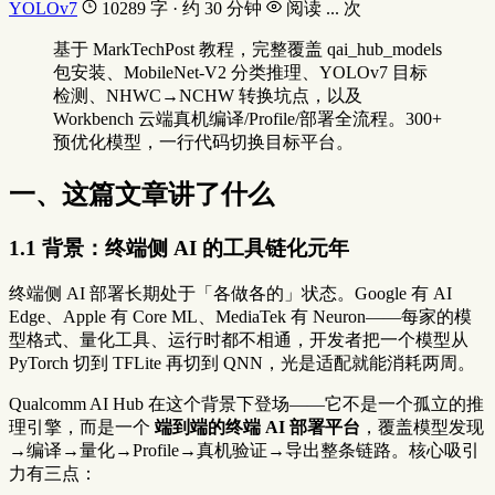
YOLOv7
10289 字 · 约 30 分钟
阅读
...
次
基于 MarkTechPost 教程，完整覆盖 qai_hub_models
包安装、MobileNet-V2 分类推理、YOLOv7 目标
检测、NHWC→NCHW 转换坑点，以及
Workbench 云端真机编译/Profile/部署全流程。300+
预优化模型，一行代码切换目标平台。
一、这篇文章讲了什么
1.1 背景：终端侧 AI 的工具链化元年
终端侧 AI 部署长期处于「各做各的」状态。Google 有 AI
Edge、Apple 有 Core ML、MediaTek 有 Neuron——每家的模
型格式、量化工具、运行时都不相通，开发者把一个模型从
PyTorch 切到 TFLite 再切到 QNN，光是适配就能消耗两周。
Qualcomm AI Hub 在这个背景下登场——它不是一个孤立的推
理引擎，而是一个
端到端的终端 AI 部署平台
，覆盖模型发现
→编译→量化→Profile→真机验证→导出整条链路。核心吸引
力有三点：