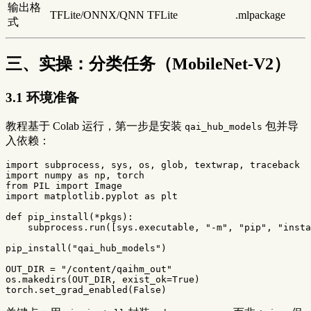
输出格
TFLite/ONNX/QNN
TFLite
.mlpackage
式
三、实操：分类任务（MobileNet-V2）
3.1 环境准备
教程基于 Colab 运行，第一步是安装
包并导
qai_hub_models
入依赖：
import
subprocess
,
sys
,
os
,
glob
,
textwrap
,
traceback
import
numpy
as
np
,
torch
from
PIL
import
Image
import
matplotlib.pyplot
as
plt
def
pip_install
(
*
pkgs
):
subprocess
.
run
([
sys
.
executable
,
"-m"
,
"pip"
,
"insta
pip_install
(
"qai_hub_models"
)
OUT_DIR
=
"/content/qaihm_out"
os
.
makedirs
(
OUT_DIR
,
exist_ok
=
True
)
torch
.
set_grad_enabled
(
False
)