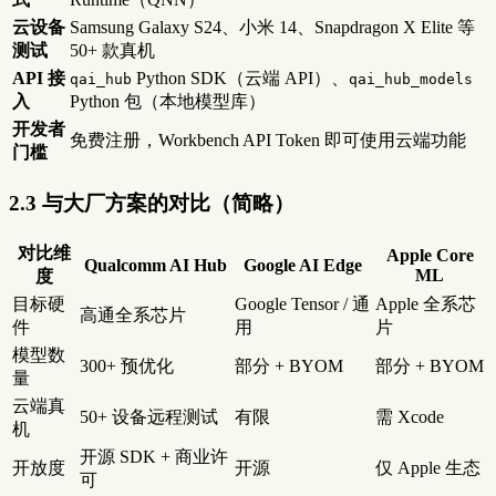
云设备
Samsung Galaxy S24、小米 14、Snapdragon X Elite 等
测试
50+ 款真机
API 接
Python SDK（云端 API）、
qai_hub
qai_hub_models
入
Python 包（本地模型库）
开发者
免费注册，Workbench API Token 即可使用云端功能
门槛
2.3 与大厂方案的对比（简略）
对比维
Apple Core
Qualcomm AI Hub
Google AI Edge
ML
度
目标硬
Google Tensor / 通
Apple 全系芯
高通全系芯片
件
用
片
模型数
300+ 预优化
部分 + BYOM
部分 + BYOM
量
云端真
50+ 设备远程测试
有限
需 Xcode
机
开源 SDK + 商业许
开放度
开源
仅 Apple 生态
可