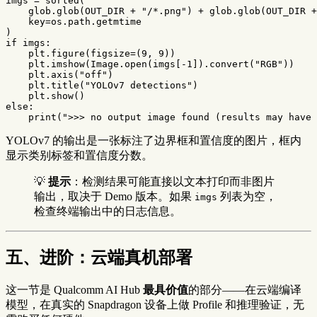
imgs
=
sorted
(
glob
.
glob
(
OUT_DIR
+
"/*.png"
)
+
glob
.
glob
(
OUT_DIR
+
key
=
os
.
path
.
getmtime
)
if
imgs
:
plt
.
figure
(
figsize
=
(
9
,
9
))
plt
.
imshow
(
Image
.
open
(
imgs
[
-
1
]).
convert
(
"RGB"
))
plt
.
axis
(
"off"
)
plt
.
title
(
"YOLOv7 detections"
)
plt
.
show
()
else
:
print
(
">>> no output image found (results may have 
YOLOv7 的输出是一张标注了边界框和置信度的图片，框内
显示类别标签和置信度分数。
💡
提示
：检测结果可能直接以文本打印而非图片
输出，取决于 Demo 版本。如果
列表为空，
imgs
检查终端输出中的日志信息。
五、进阶：云端真机部署
这一节是 Qualcomm AI Hub
最具价值
的部分——在云端编译
模型，在真实的 Snapdragon 设备上做 Profile 和推理验证，无