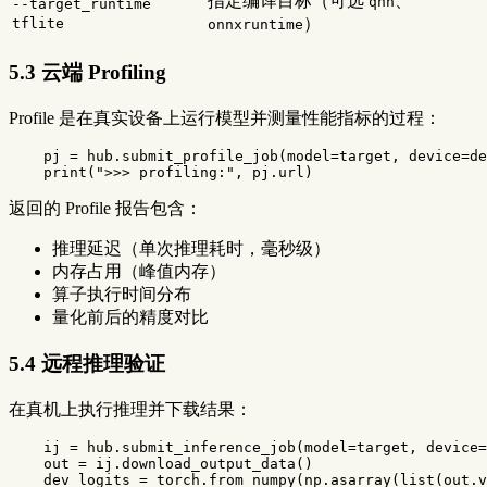
指定编译目标（可选
、
qnn
--target_runtime
）
tflite
onnxruntime
5.3 云端 Profiling
Profile 是在真实设备上运行模型并测量性能指标的过程：
pj
=
hub
.
submit_profile_job
(
model
=
target
,
device
=
de
print
(
">>> profiling:"
,
pj
.
url
)
返回的 Profile 报告包含：
推理延迟（单次推理耗时，毫秒级）
内存占用（峰值内存）
算子执行时间分布
量化前后的精度对比
5.4 远程推理验证
在真机上执行推理并下载结果：
ij
=
hub
.
submit_inference_job
(
model
=
target
,
device
=
out
=
ij
.
download_output_data
()
dev_logits
=
torch
.
from_numpy
(
np
.
asarray
(
list
(
out
.
v