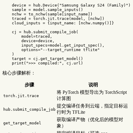
device
=
hub
.
Device
(
"Samsung Galaxy S24 (Family)"
)
sample
=
model
.
sample_inputs
()
nchw
=
to_nchw
(
sample
[
input_name
])
traced
=
torch
.
jit
.
trace
(
model
,
[
nchw
])
cloud_inputs
=
{
input_name
:
[
nchw
.
numpy
()]}
cj
=
hub
.
submit_compile_job
(
model
=
traced
,
device
=
device
,
input_specs
=
model
.
get_input_spec
(),
options
=
"--target_runtime tflite"
)
target
=
cj
.
get_target_model
()
print
(
">>> compiled:"
,
cj
.
url
)
核心步骤解析：
步骤
说明
将 PyTorch 模型导出为 TorchScript
torch.jit.trace
计算图
提交编译任务到云端，指定目标运
hub.submit_compile_job
行时为 TFLite
获取编译产物（优化后的模型对
get_target_model
象）