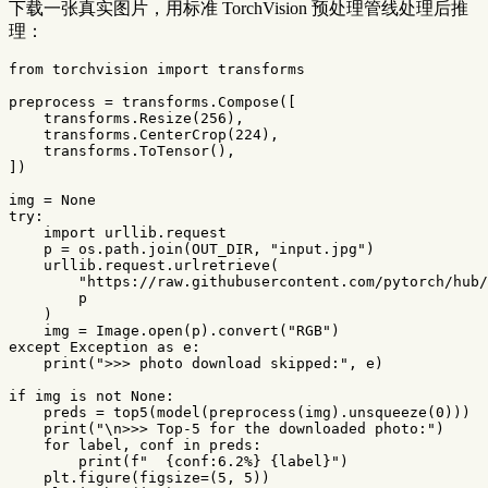
下载一张真实图片，用标准 TorchVision 预处理管线处理后推
理：
from
torchvision
import
transforms
preprocess
=
transforms
.
Compose
([
transforms
.
Resize
(
256
),
transforms
.
CenterCrop
(
224
),
transforms
.
ToTensor
(),
])
img
=
None
try
:
import
urllib.request
p
=
os
.
path
.
join
(
OUT_DIR
,
"input.jpg"
)
urllib
.
request
.
urlretrieve
(
"https://raw.githubusercontent.com/pytorch/hub/
p
)
img
=
Image
.
open
(
p
).
convert
(
"RGB"
)
except
Exception
as
e
:
print
(
">>> photo download skipped:"
,
e
)
if
img
is
not
None
:
preds
=
top5
(
model
(
preprocess
(
img
).
unsqueeze
(
0
)))
print
(
"
\n
>>> Top-5 for the downloaded photo:"
)
for
label
,
conf
in
preds
:
print
(
f
"  
{
conf
:
6.2
%
}
{
label
}
"
)
plt
.
figure
(
figsize
=
(
5
,
5
))