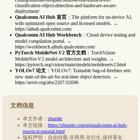
classification-object-detection-and-hardware-aware-
deployment/
Qualcomm AI Hub 首页
：The platform for on-device AI,
with optimized open source and licensed models. →
https://aihub.qualcomm.com/
Qualcomm AI Hub Workbench
：Cloud device testing and
model compilation portal. →
https://workbench.aihub.qualcomm.com/
PyTorch MobileNet-V2 官方文档
：TorchVision
MobileNet-V2 model architecture and weights. →
https://pytorch.org/vision/main/models/mobilenetv2.html
YOLOv7 论文
：YOLOv7: Trainable bag-of-freebies sets
new state-of-the-art for real-time object detectors. →
https://arxiv.org/abs/2207.02696
文档信息
本文作者：
zhupite
本文链接：
https://zhupite.com/ai/qualcomm-ai-hub-
practical-tutorial.html
版权声明：自由转载-非商用-非衍生-保持署名