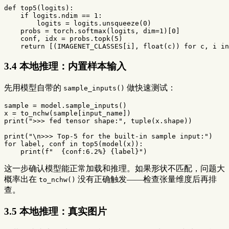
def
top5
(
logits
):
if
logits
.
ndim
==
1
:
logits
=
logits
.
unsqueeze
(
0
)
probs
=
torch
.
softmax
(
logits
,
dim
=
1
)[
0
]
conf
,
idx
=
probs
.
topk
(
5
)
return
[(
IMAGENET_CLASSES
[
i
],
float
(
c
))
for
c
,
i
in
3.4 本地推理：内置样本输入
先用模型自带的
做快速测试：
sample_inputs()
sample
=
model
.
sample_inputs
()
x
=
to_nchw
(
sample
[
input_name
])
print
(
">>> fed tensor shape:"
,
tuple
(
x
.
shape
))
print
(
"
\n
>>> Top-5 for the built-in sample input:"
)
for
label
,
conf
in
top5
(
model
(
x
)):
print
(
f
"  
{
conf
:
6.2
%
}
{
label
}
"
)
这一步确认模型能正常加载和推理。如果形状不匹配，问题大
概率出在
没有正确触发——检查张量维度后再排
to_nchw()
查。
3.5 本地推理：真实图片