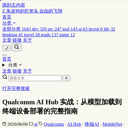
跳到主内容
Z
朱皮特的烂笔头
自由的飞翔
首页
分类
全部分类
1043
dev
329
sec
247
tool
143
ai
63
invest
6
life
32
thinking
41
travel
28
reads
137
game
12
文章
链接
关于
🌙
首页
分类
文章
链接
关于
✕
打开完整搜索
Qualcomm AI Hub 实战：从模型加载到
终端设备部署的完整指南
2026/06/06
ai
Qualcomm
·
AI Hub
·
终端AI
·
MobileNet
·