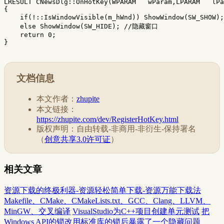
LRESULT
CNewsDlg
::
OnHotKey
(
WPARAM
wParam
,
LPARAM
lPa
{
if
(
!::
IsWindowVisible
(
m_hWnd
))
ShowWindow
(
SW_SHOW
);
else
ShowWindow
(
SW_HIDE
);
//隐藏窗口 
return
0
;
}
文档信息
本文作者：
zhupite
本文链接：
https://zhupite.com/dev/RegisterHotKey.html
版权声明：自由转载-非商用-非衍生-保持署名
（
创意共享3.0许可证
）
相关文章
资源下载的终极利器-资源轻松简单下载-资源万能下载法
Makefile、CMake、CMakeLists.txt、GCC、Clang、LLVM、
MinGW、交叉编译
VisualStudio为C++项目创建单元测试
把
Windows API的锁改用标准库的锁后暴露了一个隐藏问题