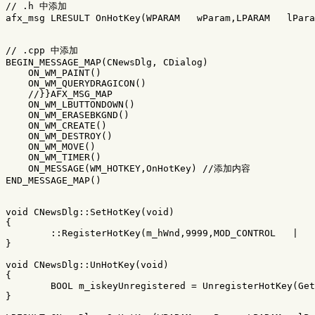
// .h 中添加
afx_msg
LRESULT
OnHotKey
(
WPARAM
wParam
,
LPARAM
lPara
// .cpp 中添加
BEGIN_MESSAGE_MAP
(
CNewsDlg
,
CDialog
)
ON_WM_PAINT
()
ON_WM_QUERYDRAGICON
()
//}}AFX_MSG_MAP
ON_WM_LBUTTONDOWN
()
ON_WM_ERASEBKGND
()
ON_WM_CREATE
()
ON_WM_DESTROY
()
ON_WM_MOVE
()
ON_WM_TIMER
()
ON_MESSAGE
(
WM_HOTKEY
,
OnHotKey
)
//添加内容
END_MESSAGE_MAP
()
void
CNewsDlg
::
SetHotKey
(
void
)
{
::
RegisterHotKey
(
m_hWnd
,
9999
,
MOD_CONTROL
|
}
void
CNewsDlg
::
UnHotKey
(
void
)
{
BOOL
m_iskeyUnregistered
=
UnregisterHotKey
(
Get
}