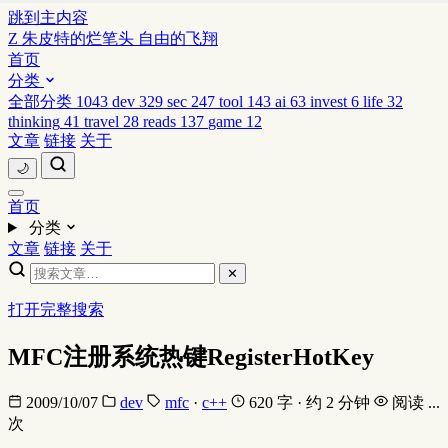
跳到主内容
Z
朱皮特的烂笔头
自由的飞翔
首页
分类
全部分类
1043
dev
329
sec
247
tool
143
ai
63
invest
6
life
32
thinking
41
travel
28
reads
137
game
12
文章
链接
关于
🌙
首页
分类
文章
链接
关于
✕
打开完整搜索
MFC注册系统热键RegisterHotKey
2009/10/07
dev
mfc
·
c++
620 字 · 约 2 分钟
阅读
...
次