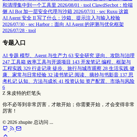
和清理集中到一个工具里
2026/08/01 · tool
ClawdSecbot：给端
侧 AI Bot 加一层安全代理与沙箱
2026/07/31 · sec
Ruxu 这篇
AI Agent 安全 II 写了什么：沙箱、提示注入与输入校验
2026/07/30 · sec
Harbor：面向 AI Agent 的评测与优化框架
2026/07/28 · tool
专题入口
AI 专题
模型、Agent 与生产力
63
安全研究
逆向、攻防与治理
247
工具箱
效率工具与开源项目
143
开发笔记
编程、框架与
工程实践
329
行走记录
徒步、旅行与城市观察
28
生活实践
健
康、家常与日常经验
32
读书笔记
阅读、摘抄与书影音
137
思
考札记
认知、方法与成长
41
投资认知
资产配置、市场与风险
6
Z
朱皮特的烂笔头
你不必等到非常厉害，才敢开始；你需要开始，才会变得非常
厉害！
© 2026
zhupite
总访问
...