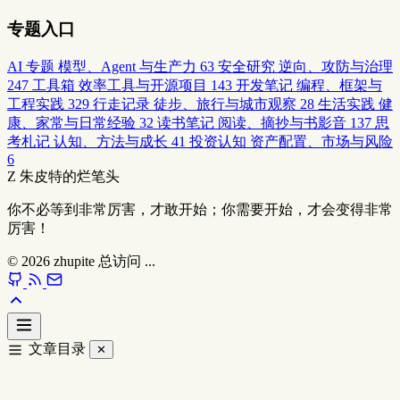
专题入口
AI 专题
模型、Agent 与生产力
63
安全研究
逆向、攻防与治理
247
工具箱
效率工具与开源项目
143
开发笔记
编程、框架与
工程实践
329
行走记录
徒步、旅行与城市观察
28
生活实践
健
康、家常与日常经验
32
读书笔记
阅读、摘抄与书影音
137
思
考札记
认知、方法与成长
41
投资认知
资产配置、市场与风险
6
Z
朱皮特的烂笔头
你不必等到非常厉害，才敢开始；你需要开始，才会变得非常
厉害！
© 2026
zhupite
总访问
...
文章目录
✕