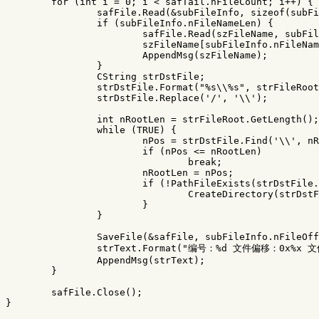
for
(
int
i
=
0
;
i
<
safTail
.
nFileCount
;
i
++
)
{
safFile
.
Read
(
&
subFileInfo
,
sizeof
(
subFi
if
(
subFileInfo
.
nFileNameLen
)
{
safFile
.
Read
(
szFileName
,
subFil
szFileName
[
subFileInfo
.
nFileNam
AppendMsg
(
szFileName
);
}
CString
strDstFile
;
strDstFile
.
Format
(
"%s
\\
%s"
,
strFileRoot
strDstFile
.
Replace
(
'/'
,
'\\'
);
int
nRootLen
=
strFileRoot
.
GetLength
();
while
(
TRUE
)
{
nPos
=
strDstFile
.
Find
(
'\\'
,
nR
if
(
nPos
<=
nRootLen
)
break
;
nRootLen
=
nPos
;
if
(
!
PathFileExists
(
strDstFile
.
CreateDirectory
(
strDstF
}
}
SaveFile
(
&
safFile
,
subFileInfo
.
nFileOff
strText
.
Format
(
"编号：%d 文件偏移：0x%x 文
AppendMsg
(
strText
);
}
safFile
.
Close
();
}