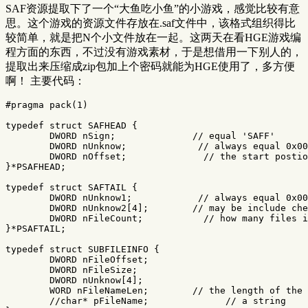
SAF资源提取下了一个“大鱼吃小鱼”的小游戏，感觉比较有意
思。这个游戏的资源文件存放在.saf文件中，该格式组织得比
较简单，就是把N个小文件放在一起。这两天在看HGE游戏编
程方面的东西，不过没有游戏素材，于是想借用一下别人的，
提取出来压缩成zip包加上个密码就能为HGE使用了，多方便
啊！ 主要代码：
typedef
struct
SAFHEAD
{
DWORD
nSign
;
// equal 'SAFF'
DWORD
nUnknow
;
// always equal 0x00
DWORD
nOffset
;
// the start postio
}
*
PSAFHEAD
;
typedef
struct
SAFTAIL
{
DWORD
nUnknow1
;
// always equal 0x00
DWORD
nUnknow2
[
4
];
// may be include che
DWORD
nFileCount
;
// how many files i
}
*
PSAFTAIL
;
typedef
struct
SUBFILEINFO
{
DWORD
nFileOffset
;
DWORD
nFileSize
;
DWORD
nUnknow
[
4
];
WORD
nFileNameLen
;
// the length of the 
//char* pFileName;              // a string 