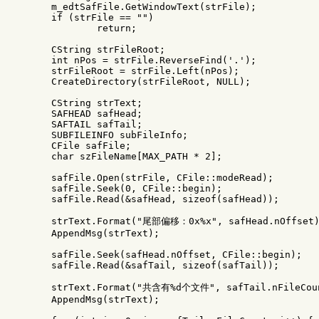
m_edtSafFile
.
GetWindowText
(
strFile
);
if
(
strFile
==
""
)
return
;
CString
strFileRoot
;
int
nPos
=
strFile
.
ReverseFind
(
'.'
);
strFileRoot
=
strFile
.
Left
(
nPos
);
CreateDirectory
(
strFileRoot
,
NULL
);
CString
strText
;
SAFHEAD
safHead
;
SAFTAIL
safTail
;
SUBFILEINFO
subFileInfo
;
CFile
safFile
;
char
szFileName
[
MAX_PATH
*
2
];
safFile
.
Open
(
strFile
,
CFile
::
modeRead
);
safFile
.
Seek
(
0
,
CFile
::
begin
);
safFile
.
Read
(
&
safHead
,
sizeof
(
safHead
));
strText
.
Format
(
"尾部偏移：0x%x"
,
safHead
.
nOffset
AppendMsg
(
strText
);
safFile
.
Seek
(
safHead
.
nOffset
,
CFile
::
begin
);
safFile
.
Read
(
&
safTail
,
sizeof
(
safTail
));
strText
.
Format
(
"共含有%d个文件"
,
safTail
.
nFileCou
AppendMsg
(
strText
);