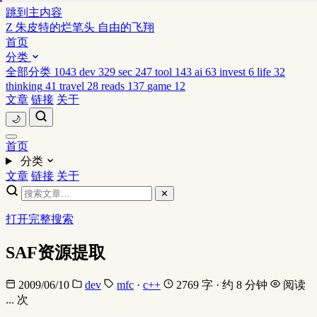
跳到主内容
Z
朱皮特的烂笔头
自由的飞翔
首页
分类
全部分类
1043
dev
329
sec
247
tool
143
ai
63
invest
6
life
32
thinking
41
travel
28
reads
137
game
12
文章
链接
关于
🌙
首页
分类
文章
链接
关于
✕
打开完整搜索
SAF资源提取
2009/06/10
dev
mfc
·
c++
2769 字 · 约 8 分钟
阅读
...
次