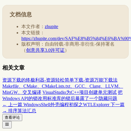
文档信息
本文作者：
zhupite
本文链接：
https://zhupite.com/dev/SAF%E8%B5%84%E6%BA%
版权声明：自由转载-非商用-非衍生-保持署名
（
创意共享3.0许可证
）
相关文章
资源下载的终极利器-资源轻松简单下载-资源万能下载法
Makefile、CMake、CMakeLists.txt、GCC、Clang、LLVM、
MinGW、交叉编译
VisualStudio为C++项目创建单元测试
把
Windows API的锁改用标准库的锁后暴露了一个隐藏问题
← 上一篇
WindowsShell外壳编程初探之WTLExplorer
下一篇
→
排序算法汇总
查看评论