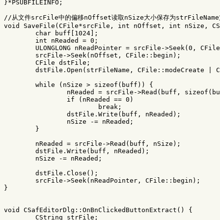
}
*
PSUBFILEINFO
;
//从文件srcFile中的偏移nOffset读取nSize大小保存为strFileNam
void
SaveFile
(
CFile
*
srcFile
,
int
nOffset
,
int
nSize
,
CS
char
buff
[
1024
];
int
nReaded
=
0
;
ULONGLONG
nReadPointer
=
srcFile
->
Seek
(
0
,
CFile
srcFile
->
Seek
(
nOffset
,
CFile
::
begin
);
CFile
dstFile
;
dstFile
.
Open
(
strFileName
,
CFile
::
modeCreate
|
C
while
(
nSize
>
sizeof
(
buff
))
{
nReaded
=
srcFile
->
Read
(
buff
,
sizeof
(
bu
if
(
nReaded
==
0
)
break
;
dstFile
.
Write
(
buff
,
nReaded
);
nSize
-=
nReaded
;
}
nReaded
=
srcFile
->
Read
(
buff
,
nSize
);
dstFile
.
Write
(
buff
,
nReaded
);
nSize
-=
nReaded
;
dstFile
.
Close
();
srcFile
->
Seek
(
nReadPointer
,
CFile
::
begin
);
}
void
CSafEditorDlg
::
OnBnClickedButtonExtract
()
{
CString
strFile
;