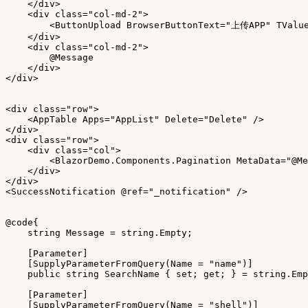
</
div
>
<
div
class
="
col
-
md
-
2
<
ButtonUpload
BrowserButtonText
=
"上传APP"
TValu
</
div
>
<
div
class
="
col
-
md
-
2
@Message
</
div
>
</
div
>
<
div
class
="
row
<
AppTable
Apps
=
"AppList"
Delete
=
"Delete"
/>
</
div
>
<
div
class
="
row
<
div
class
="
col
<
BlazorDemo
.
Components
.
Pagination
MetaData
=
"@Me
</
div
>
</
div
>
<
SuccessNotification
@ref
=
"_notification"
/>
@code
{
string
Message
=
string
.
Empty
;
[
Parameter
]
[
SupplyParameterFromQuery
(
Name
=
"name"
)]
public
string
SearchName
{
set
;
get
;
}
=
string
.
Emp
[
Parameter
]
[
SupplyParameterFromQuery
(
Name
=
"shell"
)]