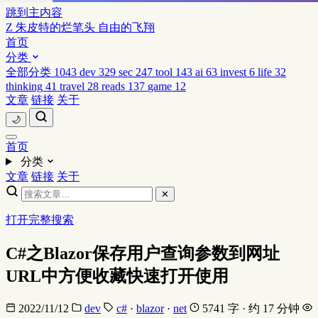
跳到主内容
Z
朱皮特的烂笔头
自由的飞翔
首页
分类
全部分类
1043
dev
329
sec
247
tool
143
ai
63
invest
6
life
32
thinking
41
travel
28
reads
137
game
12
文章
链接
关于
🌙
首页
分类
文章
链接
关于
✕
打开完整搜索
C#之Blazor保存用户查询参数到网址
URL中方便收藏快速打开使用
2022/11/12
dev
c#
·
blazor
·
net
5741 字 · 约 17 分钟