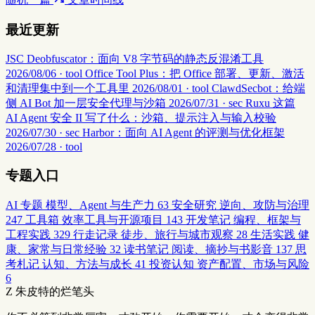
最近更新
JSC Deobfuscator：面向 V8 字节码的静态反混淆工具
2026/08/06 · tool
Office Tool Plus：把 Office 部署、更新、激活
和清理集中到一个工具里
2026/08/01 · tool
ClawdSecbot：给端
侧 AI Bot 加一层安全代理与沙箱
2026/07/31 · sec
Ruxu 这篇
AI Agent 安全 II 写了什么：沙箱、提示注入与输入校验
2026/07/30 · sec
Harbor：面向 AI Agent 的评测与优化框架
2026/07/28 · tool
专题入口
AI 专题
模型、Agent 与生产力
63
安全研究
逆向、攻防与治理
247
工具箱
效率工具与开源项目
143
开发笔记
编程、框架与
工程实践
329
行走记录
徒步、旅行与城市观察
28
生活实践
健
康、家常与日常经验
32
读书笔记
阅读、摘抄与书影音
137
思
考札记
认知、方法与成长
41
投资认知
资产配置、市场与风险
6
Z
朱皮特的烂笔头