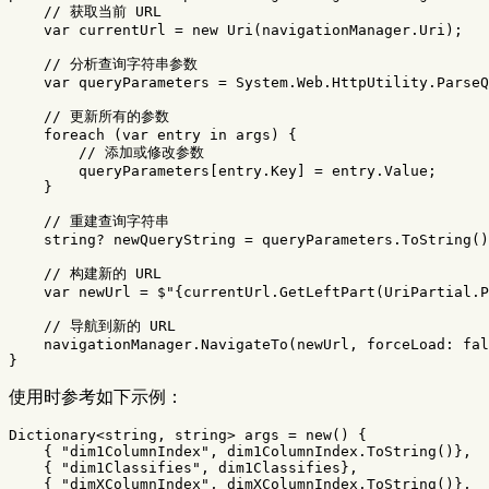
// 获取当前 URL
var
currentUrl
=
new
Uri
(
navigationManager
.
Uri
);
// 分析查询字符串参数
var
queryParameters
=
System
.
Web
.
HttpUtility
.
ParseQ
// 更新所有的参数
foreach
(
var
entry
in
args
)
{
// 添加或修改参数
queryParameters
[
entry
.
Key
]
=
entry
.
Value
;
}
// 重建查询字符串
string
?
newQueryString
=
queryParameters
.
ToString
()
// 构建新的 URL
var
newUrl
=
$"
{
currentUrl
.
GetLeftPart
(
UriPartial
.
P
// 导航到新的 URL
navigationManager
.
NavigateTo
(
newUrl
,
forceLoad
:
fal
}
使用时参考如下示例：
Dictionary
<
string
,
string
>
args
=
new
()
{
{
"dim1ColumnIndex"
,
dim1ColumnIndex
.
ToString
()},
{
"dim1Classifies"
,
dim1Classifies
},
{
"dimXColumnIndex"
,
dimXColumnIndex
.
ToString
()},