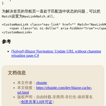
}
为解决首页的导航页一直处于匹配选中状态的问题，可以把
设置为
。
Match
NavLinkMatch.All
<CustomNavLink
class=
"nav-link"
href=
""
Match=
"NavLinkM
<span
class=
"oi oi-dollar"
aria-hidden=
"true"
></spa
</CustomNavLink>
参考
[Solved]-Blazor Navigation: Update URL without changing
reloading page-C#
文档信息
本文作者：
zhupite
本文链接：
https://zhupite.com/dev/blazor-cache-
url.html
版权声明：自由转载-非商用-非衍生-保持署名
（
创意共享3.0许可证
）