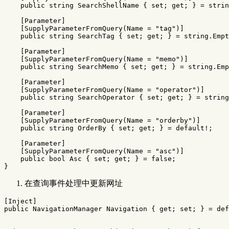
public
string
SearchShellName
{
set
;
get
;
}
=
strin
[
Parameter
]
[
SupplyParameterFromQuery
(
Name
=
"tag"
)]
public
string
SearchTag
{
set
;
get
;
}
=
string
.
Empt
[
Parameter
]
[
SupplyParameterFromQuery
(
Name
=
"memo"
)]
public
string
SearchMemo
{
set
;
get
;
}
=
string
.
Emp
[
Parameter
]
[
SupplyParameterFromQuery
(
Name
=
"operator"
)]
public
string
SearchOperator
{
set
;
get
;
}
=
string
[
Parameter
]
[
SupplyParameterFromQuery
(
Name
=
"orderby"
)]
public
string
OrderBy
{
set
;
get
;
}
=
default
!;
[
Parameter
]
[
SupplyParameterFromQuery
(
Name
=
"asc"
)]
public
bool
Asc
{
set
;
get
;
}
=
false
;
}
在查询事件处理中更新网址
[
Inject
]
public
NavigationManager
Navigation
{
get
;
set
;
}
=
def