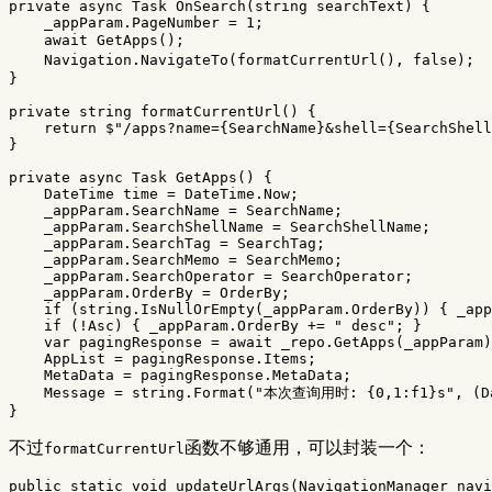
private
async
Task
OnSearch
(
string
searchText
)
{
_appParam
.
PageNumber
=
1
;
await
GetApps
();
Navigation
.
NavigateTo
(
formatCurrentUrl
(),
false
);
}
private
string
formatCurrentUrl
()
{
return
$"/apps?name=
{
SearchName
}
&shell=
{
SearchShell
}
private
async
Task
GetApps
()
{
DateTime
time
=
DateTime
.
Now
;
_appParam
.
SearchName
=
SearchName
;
_appParam
.
SearchShellName
=
SearchShellName
;
_appParam
.
SearchTag
=
SearchTag
;
_appParam
.
SearchMemo
=
SearchMemo
;
_appParam
.
SearchOperator
=
SearchOperator
;
_appParam
.
OrderBy
=
OrderBy
;
if
(
string
.
IsNullOrEmpty
(
_appParam
.
OrderBy
))
{
_app
if
(!
Asc
)
{
_appParam
.
OrderBy
+=
" desc"
;
}
var
pagingResponse
=
await
_repo
.
GetApps
(
_appParam
)
AppList
=
pagingResponse
.
Items
;
MetaData
=
pagingResponse
.
MetaData
;
Message
=
string
.
Format
(
"本次查询用时: {0,1:f1}s"
,
(
D
}
不过
函数不够通用，可以封装一个：
formatCurrentUrl
public
static
void
updateUrlArgs
(
NavigationManager
navi