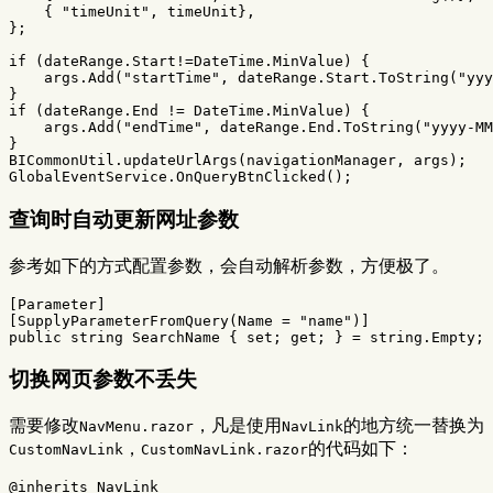
{
"timeUnit"
,
timeUnit
},
};
if
(
dateRange
.
Start
!=
DateTime
.
MinValue
)
{
args
.
Add
(
"startTime"
,
dateRange
.
Start
.
ToString
(
"yyy
}
if
(
dateRange
.
End
!=
DateTime
.
MinValue
)
{
args
.
Add
(
"endTime"
,
dateRange
.
End
.
ToString
(
"yyyy-MM
}
BICommonUtil
.
updateUrlArgs
(
navigationManager
,
args
);
GlobalEventService
.
OnQueryBtnClicked
();
查询时自动更新网址参数
参考如下的方式配置参数，会自动解析参数，方便极了。
[
Parameter
]
[
SupplyParameterFromQuery
(
Name
=
"name"
)]
public
string
SearchName
{
set
;
get
;
}
=
string
.
Empty
;
切换网页参数不丢失
需要修改
，凡是使用
的地方统一替换为
NavMenu.razor
NavLink
，
的代码如下：
CustomNavLink
CustomNavLink.razor
@inherits
NavLink