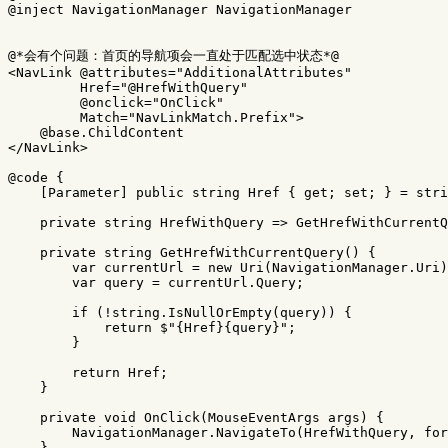
@inject
NavigationManager
NavigationManager
@
*
会有个问题：首页的导航项会一直处于匹配选中状态
*
@
<
NavLink
@attributes
=
"AdditionalAttributes"
Href
=
"@HrefWithQuery"
@onclick
=
"OnClick"
Match
=
"NavLinkMatch.Prefix"
>
@base
.
ChildContent
</
NavLink
>
@code
{
[
Parameter
]
public
string
Href
{
get
;
set
;
}
=
stri
private
string
HrefWithQuery
=>
GetHrefWithCurrentQ
private
string
GetHrefWithCurrentQuery
()
{
var
currentUrl
=
new
Uri
(
NavigationManager
.
Uri
)
var
query
=
currentUrl
.
Query
;
if
(!
string
.
IsNullOrEmpty
(
query
))
{
return
$"
{
Href
}{
query
}
"
;
}
return
Href
;
}
private
void
OnClick
(
MouseEventArgs
args
)
{
NavigationManager
.
NavigateTo
(
HrefWithQuery
,
for
}