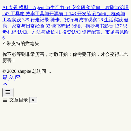
AI 专题
模型、Agent 与生产力
63
安全研究
逆向、攻防与治理
247
工具箱
效率工具与开源项目
143
开发笔记
编程、框架与
工程实践
329
行走记录
徒步、旅行与城市观察
28
生活实践
健
康、家常与日常经验
32
读书笔记
阅读、摘抄与书影音
137
思
考札记
认知、方法与成长
41
投资认知
资产配置、市场与风险
6
Z
朱皮特的烂笔头
你不必等到非常厉害，才敢开始；你需要开始，才会变得非常
厉害！
© 2026
zhupite
总访问
...
文章目录
✕