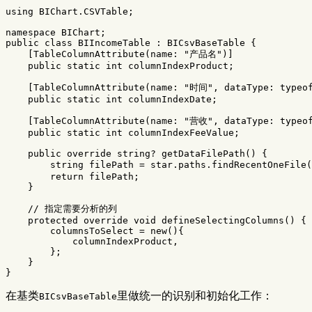
using
BIChart.CSVTable
;
namespace
BIChart
;
public
class
BIIncomeTable
:
BICsvBaseTable
{
[
TableColumnAttribute
(
name
:
"产品名"
)]
public
static
int
columnIndexProduct
;
[
TableColumnAttribute
(
name
:
"时间"
,
dataType
:
typeo
public
static
int
columnIndexDate
;
[
TableColumnAttribute
(
name
:
"营收"
,
dataType
:
typeo
public
static
int
columnIndexFeeValue
;
public
override
string
?
getDataFilePath
()
{
string
filePath
=
star
.
paths
.
findRecentOneFile
(
return
filePath
;
}
// 指定需要分析的列
protected
override
void
defineSelectingColumns
()
{
columnsToSelect
=
new
(){
columnIndexProduct
,
};
}
}
在基类
里做统一的识别和初始化工作：
BICsvBaseTable