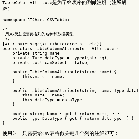
是为了给表格的列做注解（注释解
TableColumnAttribute
释）。
namespace
BIChart.CSVTable
;
/*

 用来标注指定表格列的名称和数据类型

 */
[
AttributeUsage
(
AttributeTargets
.
Field
)]
public
class
TableColumnAttribute
:
Attribute
{
private
string
name
;
private
Type
dataType
=
typeof
(
string
);
private
bool
canSelect
=
false
;
public
TableColumnAttribute
(
string
name
)
{
this
.
name
=
name
;
}
public
TableColumnAttribute
(
string
name
,
Type
dataT
this
.
name
=
name
;
this
.
dataType
=
dataType
;
}
public
string
Name
{
get
{
return
name
;
}
}
public
Type
DataType
{
get
{
return
dataType
;
}
}
}
使用时，只需要给
表格做关键几个列的注解即可：
CSV