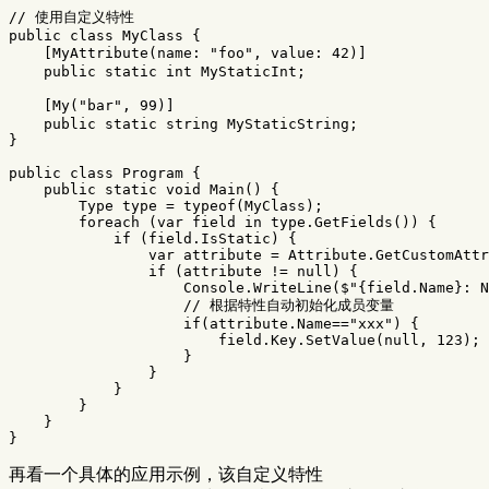
// 使用自定义特性
public
class
MyClass
{
[
MyAttribute
(
name
:
"foo"
,
value
:
42
)]
public
static
int
MyStaticInt
;
[
My
(
"bar"
,
99
)]
public
static
string
MyStaticString
;
}
public
class
Program
{
public
static
void
Main
()
{
Type
type
=
typeof
(
MyClass
);
foreach
(
var
field
in
type
.
GetFields
())
{
if
(
field
.
IsStatic
)
{
var
attribute
=
Attribute
.
GetCustomAttr
if
(
attribute
!=
null
)
{
Console
.
WriteLine
(
$"
{
field
.
Name
}
: N
// 根据特性自动初始化成员变量
if
(
attribute
.
Name
==
"xxx"
)
{
field
.
Key
.
SetValue
(
null
,
123
);
}
}
}
}
}
}
再看一个具体的应用示例，该自定义特性