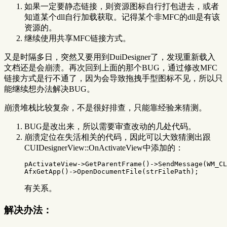
如果一定要静态链接，则资源图标自行打包进去，或者
知道某个dll自行加载获取。记得某个非MFC的dll是有该
资源的。
继续使用共享MFC链接方式。
又是时隔多日，突然又要用到DuiDesigner了，发现重新载入
文档还是会崩溃。再次回到上面的那个BUG，通过修改MFC
链接方式是行不通了，因为会导致拖拽手型图标不见，所以只
能继续想办法解决BUG。
崩溃堆栈比较复杂，不是很好排查，只能靠经验来猜测。
BUG是改出来，所以需要审查改动的几处代码。
崩溃定位在失活相关的代码，因此可以大致猜测出跟
CUIDesignerView::OnActivateView中添加的：
pActivateView
->
GetParentFrame
()
->
SendMessage
(
WM_CL
AfxGetApp
()
->
OpenDocumentFile
(
strFilePath
);
有关系。
解决办法：