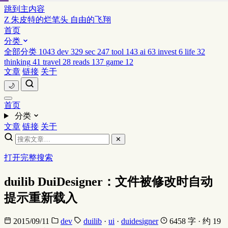
跳到主内容
Z
朱皮特的烂笔头
自由的飞翔
首页
分类
全部分类
1043
dev
329
sec
247
tool
143
ai
63
invest
6
life
32
thinking
41
travel
28
reads
137
game
12
文章
链接
关于
🌙
首页
分类
文章
链接
关于
✕
打开完整搜索
duilib DuiDesigner：文件被修改时自动
提示重新载入
2015/09/11
dev
duilib
·
ui
·
duidesigner
6458 字 · 约 19