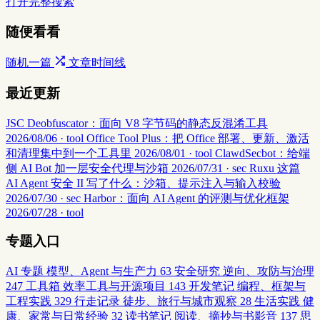
打开完整搜索
随便看看
随机一篇
文章时间线
最近更新
JSC Deobfuscator：面向 V8 字节码的静态反混淆工具
2026/08/06 · tool
Office Tool Plus：把 Office 部署、更新、激活
和清理集中到一个工具里
2026/08/01 · tool
ClawdSecbot：给端
侧 AI Bot 加一层安全代理与沙箱
2026/07/31 · sec
Ruxu 这篇
AI Agent 安全 II 写了什么：沙箱、提示注入与输入校验
2026/07/30 · sec
Harbor：面向 AI Agent 的评测与优化框架
2026/07/28 · tool
专题入口
AI 专题
模型、Agent 与生产力
63
安全研究
逆向、攻防与治理
247
工具箱
效率工具与开源项目
143
开发笔记
编程、框架与
工程实践
329
行走记录
徒步、旅行与城市观察
28
生活实践
健
康、家常与日常经验
32
读书笔记
阅读、摘抄与书影音
137
思