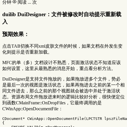
分钟
阅读
...
次
duilib DuiDesigner：文件被修改时自动提示重新载
入
预期效果：
点击TAB切换不同xml皮肤文件的时候，如果文档在外发生变
化则提示是否重新加载。
MFC的单（多）文档设计不熟悉，页面激活状态不知道应该
如何设置，这里从最熟悉的消息开始，重点看分析方法。
DuiDesigner是支持文件拖放的，如果拖放进多个文件，势必
是最后一次的视图是激活状态，如果再拖进去之前的某一个相
同文件进去，那么之前的那个视图就会被选中并处于激活状
态。资源布局文件拖放进来时的逻辑比较好分析，很快便定位
到函数CMainFrame::OnDropFiles，它最终调用的是
CWinApp::OpenDocumentFile：
CDocument
*
CWinApp
::
OpenDocumentFile
(
LPCTSTR
lpszFileNa
{