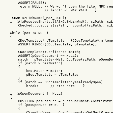
ASSERT
(
FALSE
);
return
NULL
;
// We won't open the file. MFC req
// length < _MAX_PATH    }
TCHAR
szLinkName
[
_MAX_PATH
];
if
(
AfxResolveShortcut
(
AfxGetMainWnd
(),
szPath
,
szL
Checked
::
tcscpy_s
(
szPath
,
_countof
(
szPath
),
szL
while
(
pos
!=
NULL
)
{
CDocTemplate
*
pTemplate
=
(
CDocTemplate
*
)
m_temp
ASSERT_KINDOF
(
CDocTemplate
,
pTemplate
);
CDocTemplate
::
Confidence
match
;
ASSERT
(
pOpenDocument
==
NULL
);
match
=
pTemplate
->
MatchDocType
(
szPath
,
pOpenDo
if
(
match
>
bestMatch
)
{
bestMatch
=
match
;
pBestTemplate
=
pTemplate
;
}
if
(
match
==
CDocTemplate
::
yesAlreadyOpen
)
break
;
// stop here    }
if
(
pOpenDocument
!=
NULL
)
{
POSITION
posOpenDoc
=
pOpenDocument
->
GetFirstVi
if
(
posOpenDoc
!=
NULL
)
{
CView
*
pView
=
pOpenDocument
->
GetNextView
(
p