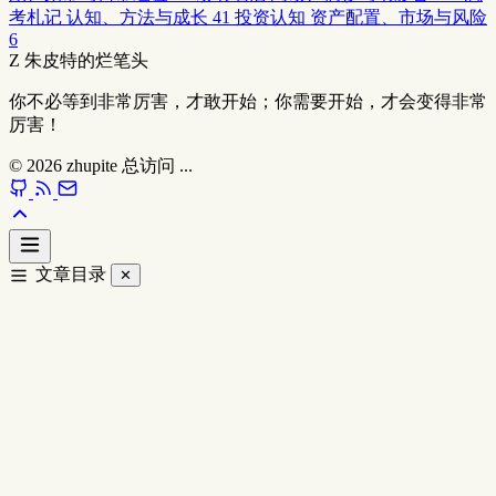
考札记
认知、方法与成长
41
投资认知
资产配置、市场与风险
6
Z
朱皮特的烂笔头
你不必等到非常厉害，才敢开始；你需要开始，才会变得非常
厉害！
© 2026
zhupite
总访问
...
文章目录
✕