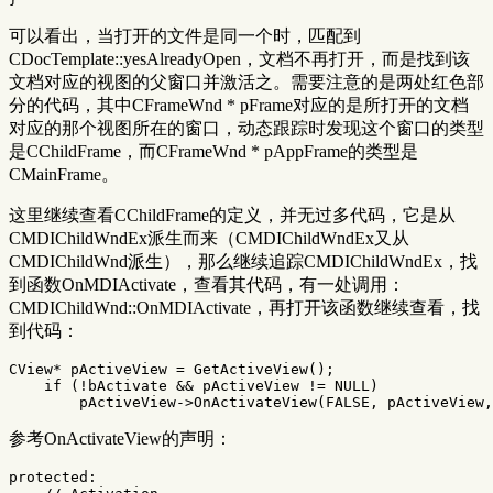
可以看出，当打开的文件是同一个时，匹配到
CDocTemplate::yesAlreadyOpen，文档不再打开，而是找到该
文档对应的视图的父窗口并激活之。需要注意的是两处红色部
分的代码，其中CFrameWnd * pFrame对应的是所打开的文档
对应的那个视图所在的窗口，动态跟踪时发现这个窗口的类型
是CChildFrame，而CFrameWnd * pAppFrame的类型是
CMainFrame。
这里继续查看CChildFrame的定义，并无过多代码，它是从
CMDIChildWndEx派生而来（CMDIChildWndEx又从
CMDIChildWnd派生），那么继续追踪CMDIChildWndEx，找
到函数OnMDIActivate，查看其代码，有一处调用：
CMDIChildWnd::OnMDIActivate，再打开该函数继续查看，找
到代码：
CView
*
pActiveView
=
GetActiveView
();
if
(
!
bActivate
&&
pActiveView
!=
NULL
)
pActiveView
->
OnActivateView
(
FALSE
,
pActiveView
,
参考OnActivateView的声明：
protected: