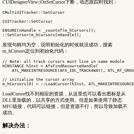
CUIDesignerView::OnSetCursor下断，动态跟踪时找到：
CMultiUITracker
::
SetCursor
CUITracker
::
SetCursor
ENSURE
(
nHandle
<
_countof
(
m_hCursors
));
::
SetCursor
(
m_hCursors
[
nHandle
]);
发现句柄均为空，说明初始化的时候就没成功，搜索
m_hCursors定位到初始化代码：
// Note: all track cursors must live in same module
HINSTANCE
hInst
=
AfxFindResourceHandle
(
ATL_MAKEINTRESOURCE
(
AFX_IDC_TRACK4WAY
),
ATL_RT_GROU
// initialize the cursor array
m_hCursors
[
0
]
=
::
LoadCursor
(
hInst
,
ATL_MAKEINTRESOURCE
LoadCursor找不到相应的资源，从这里也可以看出图标是从
DLL里加载的，以共享的方式使用。但是如果使用了静态
MFC链接，代码可以链接，但是资源不行，所以导致加载不
成功。
解决办法：