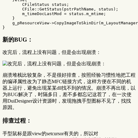
CFileStatus
status
;
CFile
::
GetStatus
(
pstrPathName
,
status
);
m_timeDocLastMod
=
status
.
m_mtime
;
}
g_pResourceView
->
CopyImageToSkinDir
(
m_LayoutManager
}
新的BUG：
改完后，流程上没有问题，但是会出现崩溃：
崩溃堆栈比较复杂，不是很好排查，按照经验习惯性地把工程
的编译属性改为了静态MFC链接方式，这样方便在不同的机
器上运行，避免出现某某dll找不到的情况。崩溃不再出现，以
为BUG解决了，时隔多日，差不多都忘记这茬了，在一次使
用DuiDesigner设计资源时，发现拖拽手型图标不见了，找找
原因。
排查过程：
手型鼠标是跟view的setcursor有关的，所以对