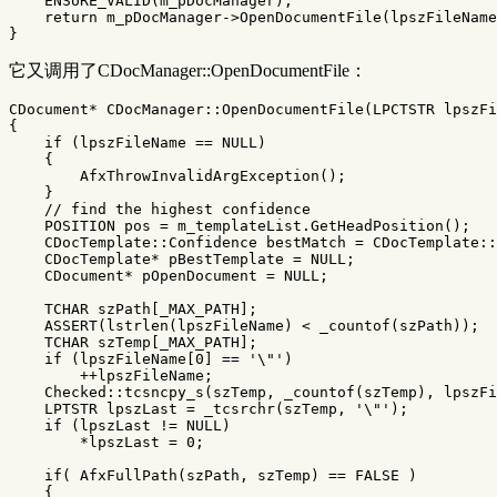
ENSURE_VALID
(
m_pDocManager
);
return
m_pDocManager
->
OpenDocumentFile
(
lpszFileName
}
它又调用了CDocManager::OpenDocumentFile：
CDocument
*
CDocManager
::
OpenDocumentFile
(
LPCTSTR
lpszFi
{
if
(
lpszFileName
==
NULL
)
{
AfxThrowInvalidArgException
();
}
// find the highest confidence
POSITION
pos
=
m_templateList
.
GetHeadPosition
();
CDocTemplate
::
Confidence
bestMatch
=
CDocTemplate
::
CDocTemplate
*
pBestTemplate
=
NULL
;
CDocument
*
pOpenDocument
=
NULL
;
TCHAR
szPath
[
_MAX_PATH
];
ASSERT
(
lstrlen
(
lpszFileName
)
<
_countof
(
szPath
));
TCHAR
szTemp
[
_MAX_PATH
];
if
(
lpszFileName
[
0
]
==
'\"'
)
++
lpszFileName
;
Checked
::
tcsncpy_s
(
szTemp
,
_countof
(
szTemp
),
lpszFi
LPTSTR
lpszLast
=
_tcsrchr
(
szTemp
,
'\"'
);
if
(
lpszLast
!=
NULL
)
*
lpszLast
=
0
;
if
(
AfxFullPath
(
szPath
,
szTemp
)
==
FALSE
)
{