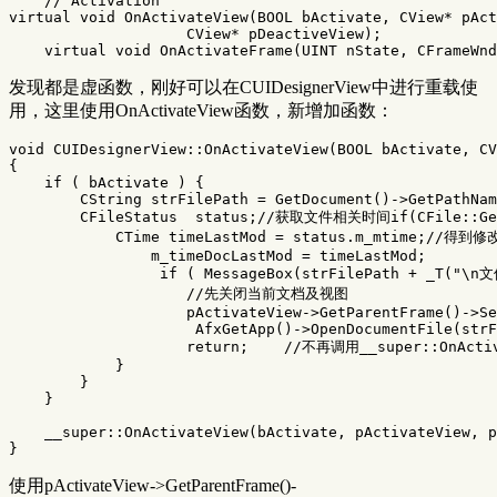
// Activation
virtual
void
OnActivateView
(
BOOL
bActivate
,
CView
*
pAct
CView
*
pDeactiveView
);
virtual
void
OnActivateFrame
(
UINT
nState
,
CFrameWnd
发现都是虚函数，刚好可以在CUIDesignerView中进行重载使
用，这里使用OnActivateView函数，新增加函数：
void
CUIDesignerView
::
OnActivateView
(
BOOL
bActivate
,
CV
{
if
(
bActivate
)
{
CString
strFilePath
=
GetDocument
()
->
GetPathNam
CFileStatus
status
;
//获取文件相关时间if(CFile::GetS
CTime
timeLastMod
=
status
.
m_mtime
;
//得到修改时
m_timeDocLastMod
=
timeLastMod
;
if
(
MessageBox
(
strFilePath
+
_T
(
"
\n
文
//先关闭当前文档及视图
pActivateView
->
GetParentFrame
()
->
Se
AfxGetApp
()
->
OpenDocumentFile
(
strF
return
;
//不再调用__super::OnActiv
}
}
}
__super
::
OnActivateView
(
bActivate
,
pActivateView
,
p
}
使用pActivateView->GetParentFrame()-