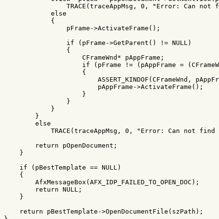
TRACE
(
traceAppMsg
,
0
,
"Error: Can not f
else
{
pFrame
->
ActivateFrame
();
if
(
pFrame
->
GetParent
()
!=
NULL
)
{
CFrameWnd
*
pAppFrame
;
if
(
pFrame
!=
(
pAppFrame
=
(
CFrameW
{
ASSERT_KINDOF
(
CFrameWnd
,
pAppFr
pAppFrame
->
ActivateFrame
();
}
}
}
}
else
TRACE
(
traceAppMsg
,
0
,
"Error: Can not find 
return
pOpenDocument
;
}
if
(
pBestTemplate
==
NULL
)
{
AfxMessageBox
(
AFX_IDP_FAILED_TO_OPEN_DOC
);
return
NULL
;
}
return
pBestTemplate
->
OpenDocumentFile
(
szPath
);
}