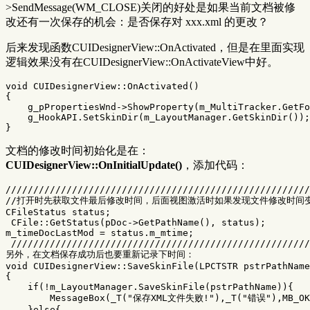
>SendMessage(WM_CLOSE)关闭的好处是如果当前文档被修
改还有一次保存的机会：是否保存对 xxx.xml 的更改？
后来发现函数CUIDesignerView::OnActivated，但是在里面实现
逻辑效果没有在CUIDesignerView::OnActivateView中好。
void
CUIDesignerView
::
OnActivated
()
{
g_pPropertiesWnd
->
ShowProperty
(
m_MultiTracker
.
GetFo
g_HookAPI
.
SetSkinDir
(
m_LayoutManager
.
GetSkinDir
());
}
文档的修改时间初始化是在：
CUIDesignerView::OnInitialUpdate()
，添加代码：
///////////////////////////////////////////////////////
//打开时先获取文件最后修改时间，后面视图激活时如果发现文件修改时间
CFileStatus
status
;
CFile
::
GetStatus
(
pDoc
->
GetPathName
(),
status
);
m_timeDocLastMod
=
status
.
m_mtime
;
//////////////////////////////////////////////////////
另外，在文档保存成功后也要重新记录下时间：
void
CUIDesignerView
::
SaveSkinFile
(
LPCTSTR
pstrPathName
{
if
(
!
m_LayoutManager
.
SaveSkinFile
(
pstrPathName
)){
MessageBox
(
_T
(
"保存XML文件失败!"
),
_T
(
"错误"
),
MB_OK
}
else
{