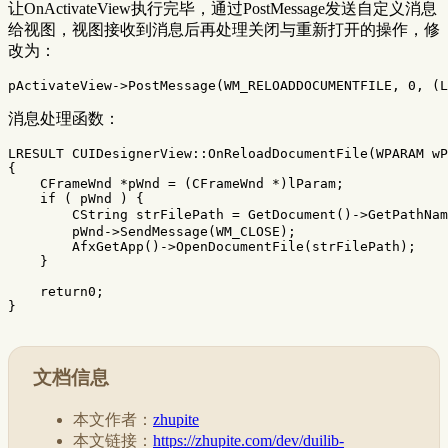
让OnActivateView执行完毕，通过PostMessage发送自定义消息
给视图，视图接收到消息后再处理关闭与重新打开的操作，修
改为：
pActivateView
->
PostMessage
(
WM_RELOADDOCUMENTFILE
,
0
,
(
L
消息处理函数：
LRESULT
CUIDesignerView
::
OnReloadDocumentFile
(
WPARAM
wP
{
CFrameWnd
*
pWnd
=
(
CFrameWnd
*
)
lParam
;
if
(
pWnd
)
{
CString
strFilePath
=
GetDocument
()
->
GetPathNam
pWnd
->
SendMessage
(
WM_CLOSE
);
AfxGetApp
()
->
OpenDocumentFile
(
strFilePath
);
}
return0
;
}
文档信息
本文作者：
zhupite
本文链接：
https://zhupite.com/dev/duilib-