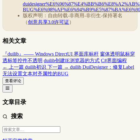
duidesigner%E6%96%87%E4%BB%B6%E8%A2%A
BUG%E6%98%AF%E6%94%B9%E5%87%BA%E6%9D
版权声明：自由转载-非商用-非衍生-保持署名
（
创意共享3.0许可证
）
相关文章
『duilib』—— Windows DirectUI 界面库标杆
窗体透明鼠标穿
透标签控件不透明
duilib创建IE浏览器的方式
C#界面编程
← 上一篇
duilib初识
下一篇 →
duilib DuiDesigner：修复Label
无法设置文本对齐属性的BUG
查看评论
文章目录
搜索