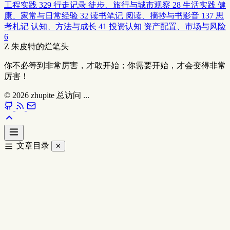
工程实践
329
行走记录
徒步、旅行与城市观察
28
生活实践
健
康、家常与日常经验
32
读书笔记
阅读、摘抄与书影音
137
思
考札记
认知、方法与成长
41
投资认知
资产配置、市场与风险
6
Z
朱皮特的烂笔头
你不必等到非常厉害，才敢开始；你需要开始，才会变得非常
厉害！
© 2026
zhupite
总访问
...
文章目录
✕