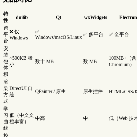
特
duilib
Qt
wxWidgets
Electron
性
跨
❌ 仅
✅
平
✅ 多平台
✅ 全平台
Windows/macOS/Linux
Windows
台
安
装
~500KB 极
100MB+（含
包
数十 MB
数 MB
小
Chromium）
体
积
渲
染
DirectUI 自
QPainter / 原生
原生控件
HTML/CSS/J
方
绘
式
学
习
低（中文文
中高
中
低（Web 技
曲
档丰富）
线
控