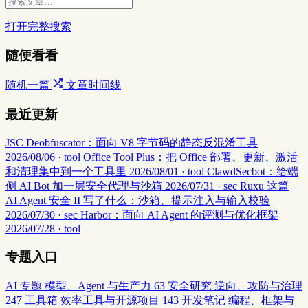
打开完整搜索
随便看看
随机一篇
文章时间线
最近更新
JSC Deobfuscator：面向 V8 字节码的静态反混淆工具
2026/08/06 · tool
Office Tool Plus：把 Office 部署、更新、激活
和清理集中到一个工具里
2026/08/01 · tool
ClawdSecbot：给端
侧 AI Bot 加一层安全代理与沙箱
2026/07/31 · sec
Ruxu 这篇
AI Agent 安全 II 写了什么：沙箱、提示注入与输入校验
2026/07/30 · sec
Harbor：面向 AI Agent 的评测与优化框架
2026/07/28 · tool
专题入口
AI 专题
模型、Agent 与生产力
63
安全研究
逆向、攻防与治理
247
工具箱
效率工具与开源项目
143
开发笔记
编程、框架与