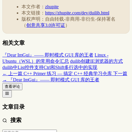
本文作者：
zhupite
本文链接：
https://zhupite.com/dev/duilib.html
版权声明：自由转载-非商用-非衍生-保持署名
（
创意共享3.0许可证
）
相关文章
『Dear ImGui』—— 即时模式 GUI 库的王者
Linux -
Ubuntu（WSL）的常用命令汇总
duilib创建IE浏览器的方式
duilib中List控件支持Ctrl和Shift多行选中的实现
← 上一篇
C++ Primer 练习 — 搞定 C++ 经典学习仓库
下一篇
→
『Dear ImGui』—— 即时模式 GUI 库的王者
查看评论
文章目录
搜索