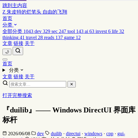
跳到主内容
Z
朱皮特的烂笔头
自由的飞翔
首页
分类
全部分类
1043
dev
329
sec
247
tool
143
ai
63
invest
6
life
32
thinking
41
travel
28
reads
137
game
12
文章
链接
关于
🌙
首页
分类
文章
链接
关于
✕
打开完整搜索
『duilib』—— Windows DirectUI 界面库
标杆
2026/06/08
dev
duilib
·
directui
·
windows
·
cpp
·
gui-