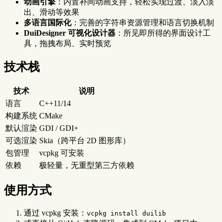
动画引擎
：内置补间动画支持，轻松实现过渡、淡入淡
出、滑动等效果
多语言国际化
：完善的字符串资源管理和语言切换机制
DuiDesigner 可视化设计器
：所见即所得的界面设计工
具，拖拽布局、实时预览
技术栈
技术
说明
语言
C++11/14
构建系统
CMake
默认渲染
GDI / GDI+
可选渲染
Skia（跨平台 2D 图形库）
包管理
vcpkg 可安装
依赖
极轻量，无重型第三方依赖
使用方式
通过 vcpkg 安装：
vcpkg install duilib