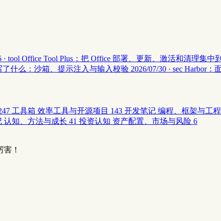
 · tool
Office Tool Plus：把 Office 部署、更新、激活和清理
安全 II 写了什么：沙箱、提示注入与输入校验
2026/07/30 · sec
Harbor
247
工具箱
效率工具与开源项目
143
开发笔记
编程、框架与工程
记
认知、方法与成长
41
投资认知
资产配置、市场与风险
6
厉害！