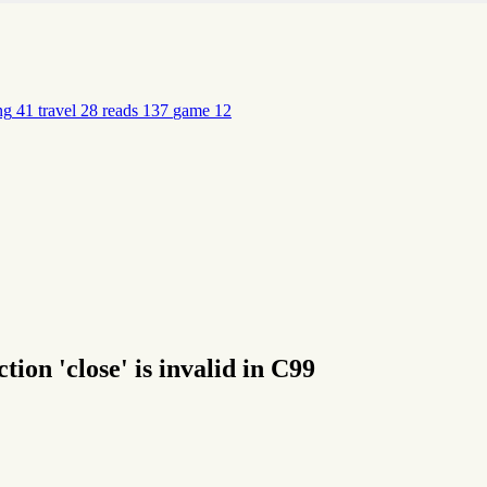
ng
41
travel
28
reads
137
game
12
 'close' is invalid in C99