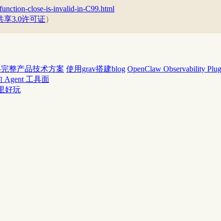
-function-close-is-invalid-in-C99.html
享3.0许可证
）
——完整产品技术方案
使用grav搭建blog
OpenClaw Observabilit
Agent 工具面
里好玩