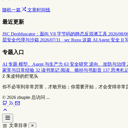
随机一篇
文章时间线
最近更新
JSC Deobfuscator：面向 V8 字节码的静态反混淆工具
2026/08/06
层安全代理与沙箱
2026/07/31 · sec
Ruxu 这篇 AI Agent 
专题入口
AI 专题
模型、Agent 与生产力
63
安全研究
逆向、攻防与治理
家常与日常经验
32
读书笔记
阅读、摘抄与书影音
137
思考札
Z
朱皮特的烂笔头
你不必等到非常厉害，才敢开始；你需要开始，才会变得非常
© 2026
zhupite
总访问
...
文章目录
✕