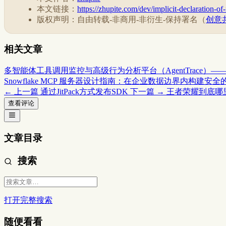
本文链接：
https://zhupite.com/dev/implicit-declaration-of
版权声明：自由转载-非商用-非衍生-保持署名（
创意共
相关文章
多智能体工具调用监控与高级行为分析平台（AgentTrace）
Snowflake MCP 服务器设计指南：在企业数据边界内构建安全的 
← 上一篇
通过JitPack方式发布SDK
下一篇 →
王者荣耀到底哪
查看评论
文章目录
搜索
打开完整搜索
随便看看