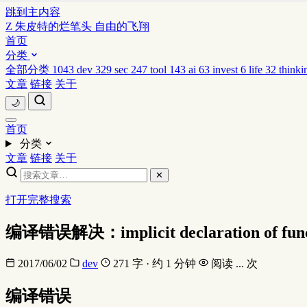
跳到主内容
Z
朱皮特的烂笔头
自由的飞翔
首页
分类
全部分类
1043
dev
329
sec
247
tool
143
ai
63
invest
6
life
32
thinki
文章
链接
关于
🌙
首页
分类
文章
链接
关于
✕
打开完整搜索
编译错误解决：implicit declaration of function
2017/06/02
dev
271 字 · 约 1 分钟
阅读
...
次
编译错误