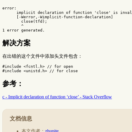
error:

      implicit declaration of function 'close' is inval
      [-Werror,-Wimplicit-function-declaration]

        close(tfd);

        ^

解决方案
在出错的这个文件中添加头文件包含：
#include
<fcntl.h>
 // for open
#include
<unistd.h>
 // for close
参考：
c - Implicit declaration of function ‘close’ - Stack Overflow
文档信息
本文作者：
zhupite