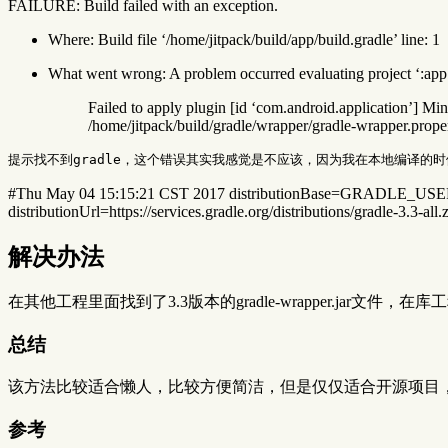
FAILURE: Build failed with an exception.
Where: Build file ‘/home/jitpack/build/app/build.gradle’ line: 1
What went wrong: A problem occurred evaluating project ‘:app
Failed to apply plugin [id ‘com.android.application’] Mini
/home/jitpack/build/gradle/wrapper/gradle-wrapper.propert
#Thu May 04 15:15:21 CST 2017 distributionBase=GRADLE_USE
distributionUrl=https://services.gradle.org/distributions/gradle-3.3-all.z
解决办法
在其他工程里面找到了3.3版本的gradle-wrapper.jar文件，在
总结
该方法比较适合懒人，比较方便简洁，但是仅仅适合开源项目，特
参考