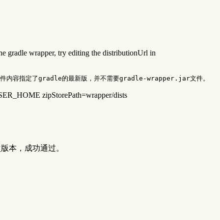
e gradle wrapper, try editing the distributionUrl in
SER_HOME zipStorePath=wrapper/dists
创建一次版本，成功通过。