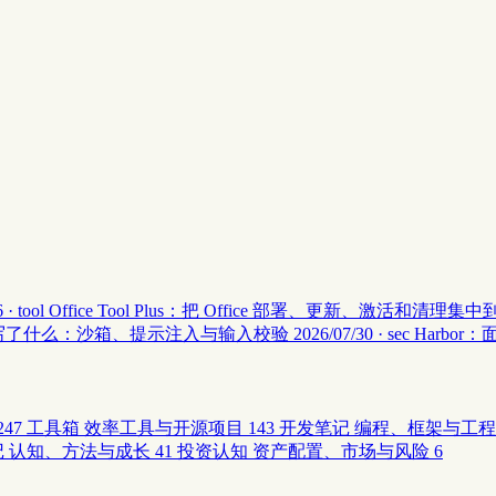
 · tool
Office Tool Plus：把 Office 部署、更新、激活和清理
安全 II 写了什么：沙箱、提示注入与输入校验
2026/07/30 · sec
Harbor
247
工具箱
效率工具与开源项目
143
开发笔记
编程、框架与工程
记
认知、方法与成长
41
投资认知
资产配置、市场与风险
6