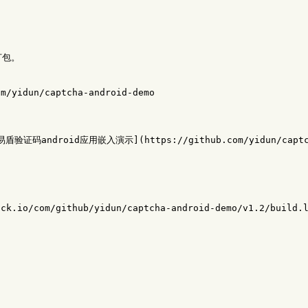
包。

yidun/captcha-android-demo

ndroid应用嵌入演示](https://github.com/yidun/captcha-
k.io/com/github/yidun/captcha-android-demo/v1.2/build.lo