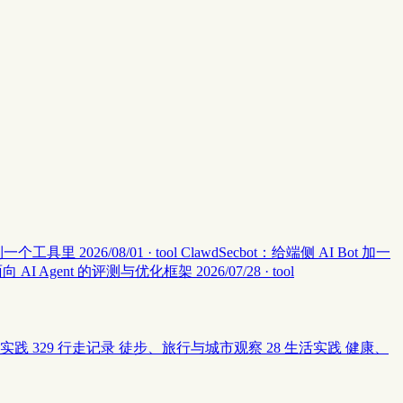
集中到一个工具里
2026/08/01 · tool
ClawdSecbot：给端侧 AI Bot 加一
：面向 AI Agent 的评测与优化框架
2026/07/28 · tool
实践
329
行走记录
徒步、旅行与城市观察
28
生活实践
健康、