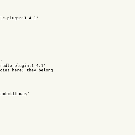
'
radle-plugin:1.4.1'
cies here; they belong
roid.library’