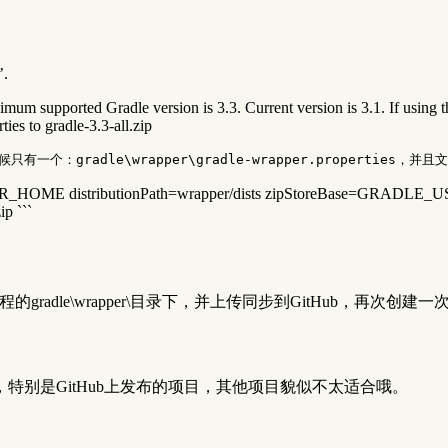
’.
mum supported Gradle version is 3.3. Current version is 3.1. If using th
ies to gradle-3.3-all.zip
R_HOME distributionPath=wrapper/dists zipStoreBase=GRADLE_U
ip ```
库工程的gradle\wrapper\目录下，并上传同步到GitHub，再次
别是GitHub上发布的项目，其他项目貌似不太适合哦。