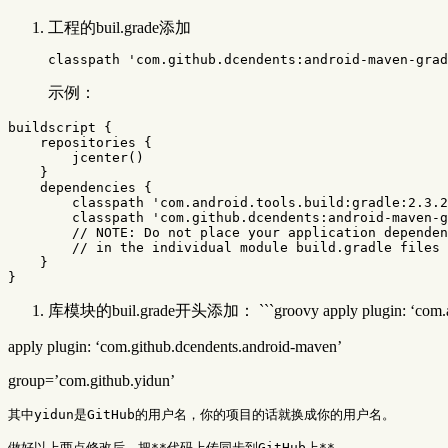
工程的buil.grade添加
示例：
buildscript
{
repositories
{
jcenter
()
}
dependencies
{
classpath
'com.android.tools.build:gradle:2.3.2
classpath
'com.github.dcendents:android-maven-g
// NOTE: Do not place your application dependen
// in the individual module build.gradle files
}
}
库模块的buil.grade开头添加： ```groovy apply plugin: ‘com.and
apply plugin: ‘com.github.dcendents.android-maven’
group=’com.github.yidun’
其中yidun是GitHub的用户名，你的项目的话就换成你的用户名。

做好以上两点修改后，把**代码上传同步到GitHub上**。
