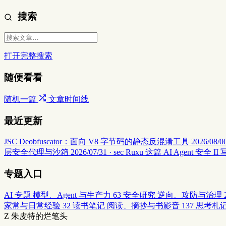
搜索
打开完整搜索
随便看看
随机一篇
文章时间线
最近更新
JSC Deobfuscator：面向 V8 字节码的静态反混淆工具
2026/08/06
层安全代理与沙箱
2026/07/31 · sec
Ruxu 这篇 AI Agent 
专题入口
AI 专题
模型、Agent 与生产力
63
安全研究
逆向、攻防与治理
家常与日常经验
32
读书笔记
阅读、摘抄与书影音
137
思考札
Z
朱皮特的烂笔头