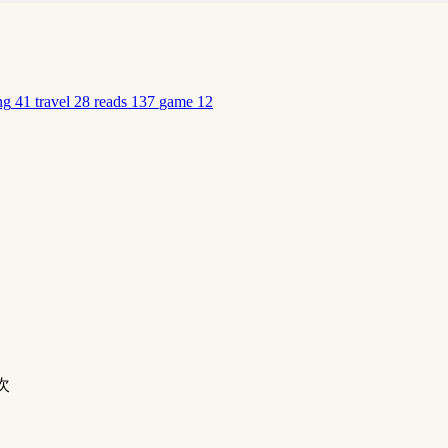
ng
41
travel
28
reads
137
game
12
次