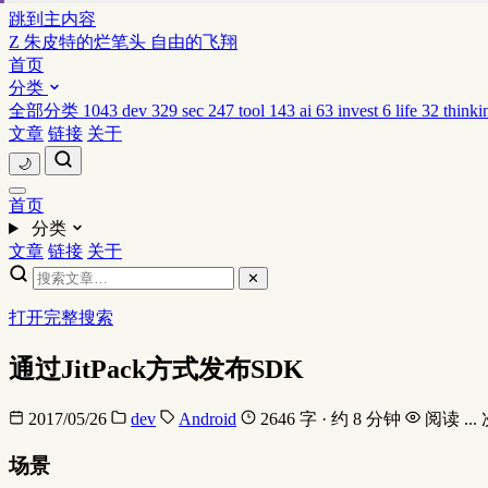
跳到主内容
Z
朱皮特的烂笔头
自由的飞翔
首页
分类
全部分类
1043
dev
329
sec
247
tool
143
ai
63
invest
6
life
32
thinki
文章
链接
关于
🌙
首页
分类
文章
链接
关于
✕
打开完整搜索
通过JitPack方式发布SDK
2017/05/26
dev
Android
2646 字 · 约 8 分钟
阅读
...
场景