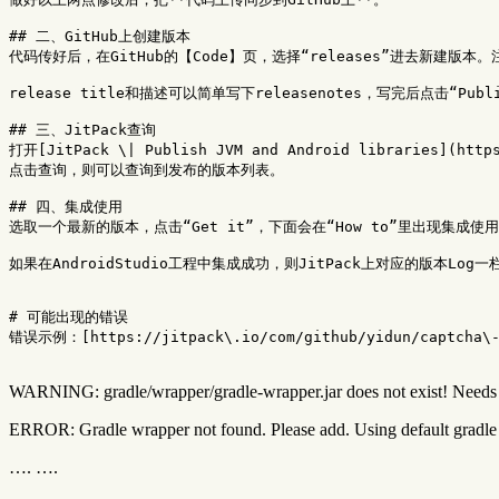
## 二、GitHub上创建版本

代码传好后，在GitHub的【Code】页，选择“releases”进去新建版本
release title和描述可以简单写下releasenotes，写完后点击“Pu
## 三、JitPack查询

打开[JitPack \| Publish JVM and Android libraries](htt
点击查询，则可以查询到发布的版本列表。

## 四、集成使用

选取一个最新的版本，点击“Get it”，下面会在“How to”里出现集成使用方法，非常
如果在AndroidStudio工程中集成成功，则JitPack上对应的版本
# 可能出现的错误

错误示例：[https://jitpack\.io/com/github/yidun/captcha\-an
WARNING: gradle/wrapper/gradle-wrapper.jar does not exist! Needs 
ERROR: Gradle wrapper not found. Please add. Using default gradle 
…. ….