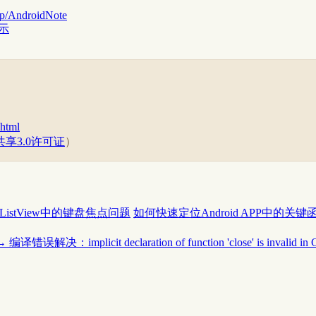
op/AndroidNote
演示
.html
享3.0许可证
）
xt在ListView中的键盘焦点问题
如何快速定位Android APP中的关键
→
编译错误解决：implicit declaration of function 'close' is invalid in 