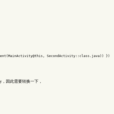
ent
(
MainActivity
@
this
,
SecondActivity
::
class
.
java
))
})
tivity，因此需要转换一下，