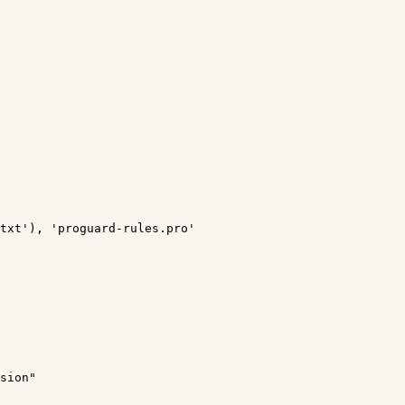
txt'
),
'proguard-rules.pro'
sion"