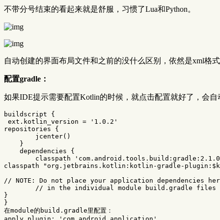
不带分号结束的看起来就是舒服，习惯了Lua和Python。
自动创建的界面布局文件和之前的没什么区别，依然是xml格式的。同时
配置gradle：
如果IDE提示需要配置Kotlin的时候，就点击配置就好了，会自动在proje
buildscript
{
ext
.
kotlin_version
=
'1.0.2'
repositories
{
jcenter
()
}
dependencies
{
classpath
'com.android.tools.build:gradle:2.1.0
classpath
"org.jetbrains.kotlin:kotlin-gradle-plugin:$k
// NOTE: Do not place your application dependencies her
// in the individual module build.gradle files
}
}
在
module
的
build
.
gradle
里配置：
apply
plugin:
'com.android.application'