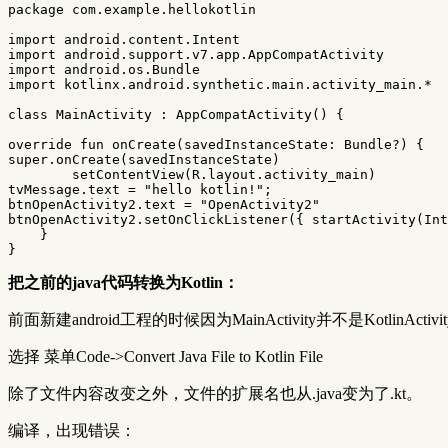
package
com.example.hellokotlin
import
android.content.Intent
import
android.support.v7.app.AppCompatActivity
import
android.os.Bundle
import
kotlinx.android.synthetic.main.activity_main.*
class
MainActivity
:
AppCompatActivity
()
{
override
fun
onCreate
(
savedInstanceState
:
Bundle
?)
{
super
.
onCreate
(
savedInstanceState
)
setContentView
(
R
.
layout
.
activity_main
)
tvMessage
.
text
=
"hello kotlin!"
;
btnOpenActivity2
.
text
=
"OpenActivity2"
btnOpenActivity2
.
setOnClickListener
({
startActivity
(
Int
}
}
把之前的java代码转换为Kotlin：
前面新建android工程的时候因为MainActivity并不是KotlinAc
选择 菜单Code->Convert Java File to Kotlin File
除了文件内容改变之外，文件的扩展名也从.java变为了.kt。
编译，出现错误：