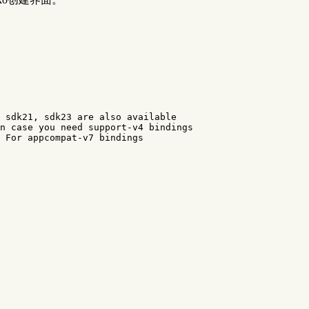
 sdk21, sdk23 are also available
n case you need support-v4 bindings
 For appcompat-v7 bindings