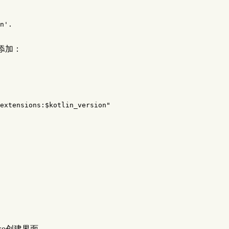
n'.

里添加：
extensions:$kotlin_version"
ko创建界面。