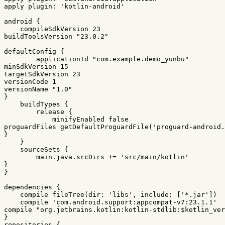
apply
plugin:
'kotlin-android'
android
{
compileSdkVersion
23
buildToolsVersion
"23.0.2"
defaultConfig
{
applicationId
"com.example.demo_yunbu"
minSdkVersion
15
targetSdkVersion
23
versionCode
1
versionName
"1.0"
}
buildTypes
{
release
{
minifyEnabled
false
proguardFiles
getDefaultProguardFile
(
'proguard-android.
}
}
sourceSets
{
main
.
java
.
srcDirs
+=
'src/main/kotlin'
}
}
dependencies
{
compile
fileTree
(
dir:
'libs'
,
include:
[
'*.jar'
])
compile
'com.android.support:appcompat-v7:23.1.1'
compile
"org.jetbrains.kotlin:kotlin-stdlib:$kotlin_ver
}
repositories
{