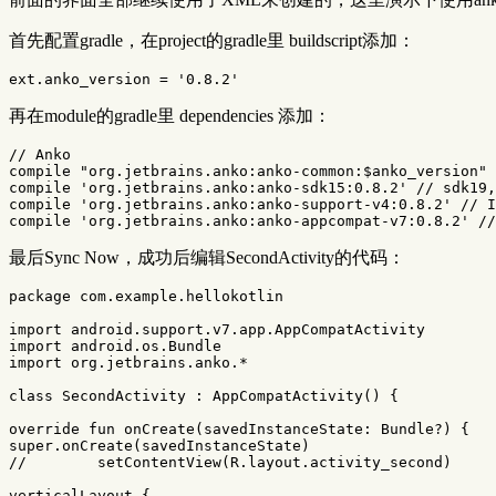
首先配置gradle，在project的gradle里 buildscript添加：
ext
.
anko_version
=
'0.8.2'
再在module的gradle里 dependencies 添加：
// Anko
compile
"org.jetbrains.anko:anko-common:$anko_version"
compile
'org.jetbrains.anko:anko-sdk15:0.8.2'
// sdk19,
compile
'org.jetbrains.anko:anko-support-v4:0.8.2'
// I
compile
'org.jetbrains.anko:anko-appcompat-v7:0.8.2'
//
最后Sync Now，成功后编辑SecondActivity的代码：
package
com.example.hellokotlin
import
android.support.v7.app.AppCompatActivity
import
android.os.Bundle
import
org.jetbrains.anko.*
class
SecondActivity
:
AppCompatActivity
()
{
override
fun
onCreate
(
savedInstanceState
:
Bundle
?)
{
super
.
onCreate
(
savedInstanceState
)
//        setContentView(R.layout.activity_second)
verticalLayout
{