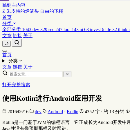
跳到主内容
Z
朱皮特的烂笔头
自由的飞翔
首页
分类
全部分类
1043
dev
329
sec
247
tool
143
ai
63
invest
6
life
32
thinki
文章
链接
关于
🌙
首页
分类
文章
链接
关于
✕
打开完整搜索
使用Kotlin进行Android应用开发
2016/06/16
dev
Android
·
Kotlin
4352 字 · 约 13 分钟
Kotlin是一门基于JVM的编程语言，它正成长为Androi
Java并没有像预期那样及时跟进。