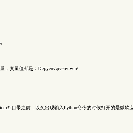
v
变量值都是：D:\pyenv\pyenv-win\
stem32目录之前，以免出现输入Python命令的时候打开的是微