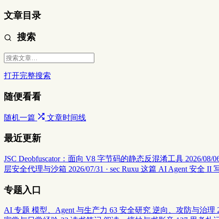
文章目录
搜索
打开完整搜索
随便看看
随机一篇
文章时间线
最近更新
JSC Deobfuscator：面向 V8 字节码的静态反混淆工具
2026/08/06
层安全代理与沙箱
2026/07/31 · sec
Ruxu 这篇 AI Agent 
专题入口
AI 专题
模型、Agent 与生产力
63
安全研究
逆向、攻防与治理