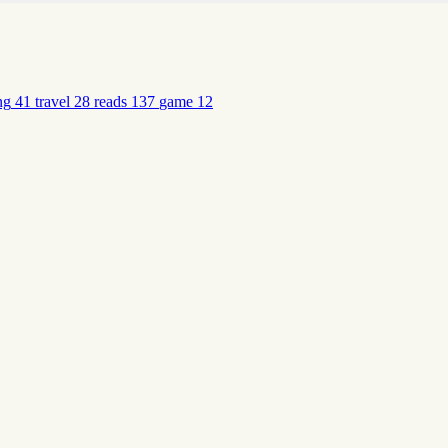
ng
41
travel
28
reads
137
game
12