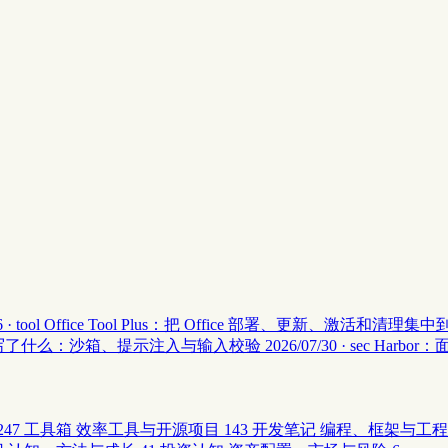
 · tool
Office Tool Plus：把 Office 部署、更新、激活和清理
安全 II 写了什么：沙箱、提示注入与输入校验
2026/07/30 · sec
Harbor
247
工具箱
效率工具与开源项目
143
开发笔记
编程、框架与工程