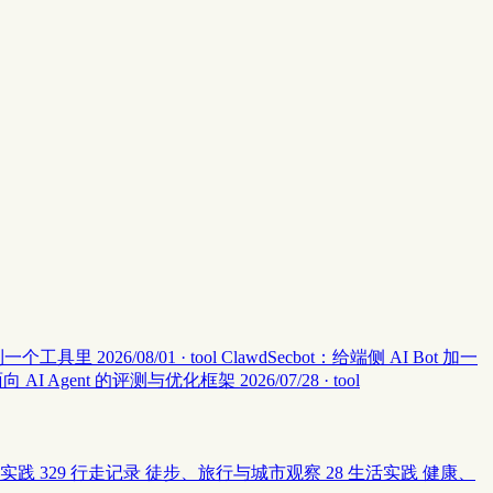
集中到一个工具里
2026/08/01 · tool
ClawdSecbot：给端侧 AI Bot 加一
：面向 AI Agent 的评测与优化框架
2026/07/28 · tool
实践
329
行走记录
徒步、旅行与城市观察
28
生活实践
健康、