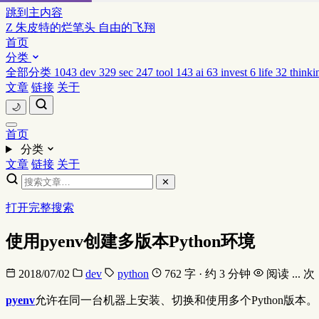
跳到主内容
Z
朱皮特的烂笔头
自由的飞翔
首页
分类
全部分类
1043
dev
329
sec
247
tool
143
ai
63
invest
6
life
32
thinki
文章
链接
关于
🌙
首页
分类
文章
链接
关于
✕
打开完整搜索
使用pyenv创建多版本Python环境
2018/07/02
dev
python
762 字 · 约 3 分钟
阅读
...
次
pyenv
允许在同一台机器上安装、切换和使用多个Python版本。