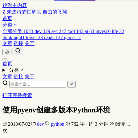
跳到主内容
Z
朱皮特的烂笔头
自由的飞翔
首页
分类
全部分类
1043
dev
329
sec
247
tool
143
ai
63
invest
6
life
32
thinking
41
travel
28
reads
137
game
12
文章
链接
关于
🌙
首页
分类
文章
链接
关于
✕
打开完整搜索
使用pyenv创建多版本Python环境
2018/07/02
dev
python
762 字 · 约 3 分钟
阅读
...
次