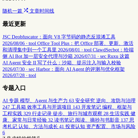
随机一篇
文章时间线
最近更新
JSC Deobfuscator：面向 V8 字节码的静态反混淆工具
2026/08/06 · tool
Office Tool Plus：把 Office 部署、更新、激活
和清理集中到一个工具里
2026/08/01 · tool
ClawdSecbot：给端
侧 AI Bot 加一层安全代理与沙箱
2026/07/31 · sec
Ruxu 这篇
AI Agent 安全 II 写了什么：沙箱、提示注入与输入校验
2026/07/30 · sec
Harbor：面向 AI Agent 的评测与优化框架
2026/07/28 · tool
专题入口
AI 专题
模型、Agent 与生产力
63
安全研究
逆向、攻防与治理
247
工具箱
效率工具与开源项目
143
开发笔记
编程、框架与
工程实践
329
行走记录
徒步、旅行与城市观察
28
生活实践
健
康、家常与日常经验
32
读书笔记
阅读、摘抄与书影音
137
思
考札记
认知、方法与成长
41
投资认知
资产配置、市场与风险
6