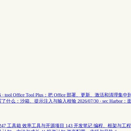
 · tool
Office Tool Plus：把 Office 部署、更新、激活和清理
安全 II 写了什么：沙箱、提示注入与输入校验
2026/07/30 · sec
Harbor
247
工具箱
效率工具与开源项目
143
开发笔记
编程、框架与工程