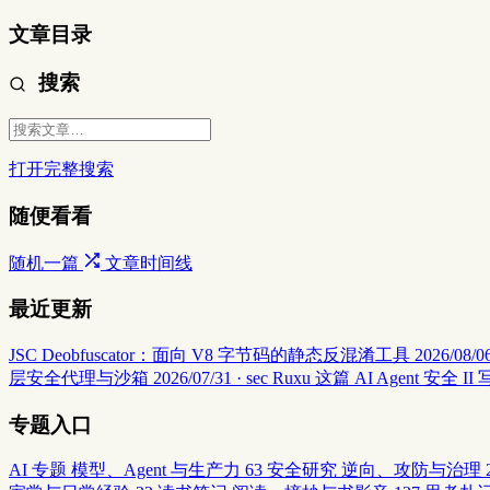
文章目录
搜索
打开完整搜索
随便看看
随机一篇
文章时间线
最近更新
JSC Deobfuscator：面向 V8 字节码的静态反混淆工具
2026/08/06
层安全代理与沙箱
2026/07/31 · sec
Ruxu 这篇 AI Agent 
专题入口
AI 专题
模型、Agent 与生产力
63
安全研究
逆向、攻防与治理