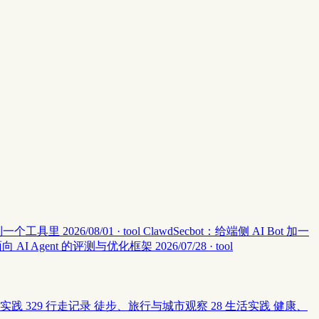
集中到一个工具里
2026/08/01 · tool
ClawdSecbot：给端侧 AI Bot 加一
：面向 AI Agent 的评测与优化框架
2026/07/28 · tool
实践
329
行走记录
徒步、旅行与城市观察
28
生活实践
健康、