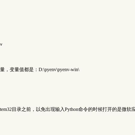
v
变量值都是：D:\pyenv\pyenv-win\
stem32目录之前，以免出现输入Python命令的时候打开的是微