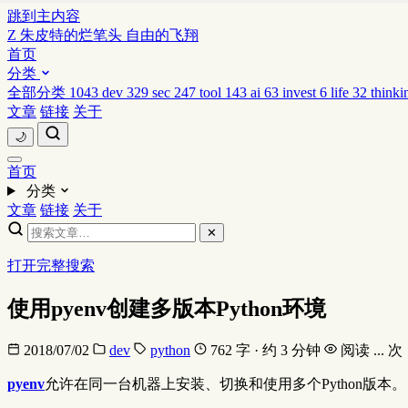
跳到主内容
Z
朱皮特的烂笔头
自由的飞翔
首页
分类
全部分类
1043
dev
329
sec
247
tool
143
ai
63
invest
6
life
32
thinki
文章
链接
关于
🌙
首页
分类
文章
链接
关于
✕
打开完整搜索
使用pyenv创建多版本Python环境
2018/07/02
dev
python
762 字 · 约 3 分钟
阅读
...
次
pyenv
允许在同一台机器上安装、切换和使用多个Python版本。