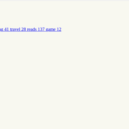
ng
41
travel
28
reads
137
game
12