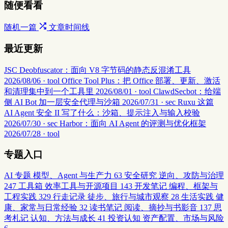
随便看看
随机一篇
文章时间线
最近更新
JSC Deobfuscator：面向 V8 字节码的静态反混淆工具
2026/08/06 · tool
Office Tool Plus：把 Office 部署、更新、激活
和清理集中到一个工具里
2026/08/01 · tool
ClawdSecbot：给端
侧 AI Bot 加一层安全代理与沙箱
2026/07/31 · sec
Ruxu 这篇
AI Agent 安全 II 写了什么：沙箱、提示注入与输入校验
2026/07/30 · sec
Harbor：面向 AI Agent 的评测与优化框架
2026/07/28 · tool
专题入口
AI 专题
模型、Agent 与生产力
63
安全研究
逆向、攻防与治理
247
工具箱
效率工具与开源项目
143
开发笔记
编程、框架与
工程实践
329
行走记录
徒步、旅行与城市观察
28
生活实践
健
康、家常与日常经验
32
读书笔记
阅读、摘抄与书影音
137
思
考札记
认知、方法与成长
41
投资认知
资产配置、市场与风险