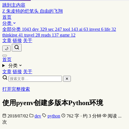
跳到主内容
Z
朱皮特的烂笔头
自由的飞翔
首页
分类
全部分类
1043
dev
329
sec
247
tool
143
ai
63
invest
6
life
32
thinking
41
travel
28
reads
137
game
12
文章
链接
关于
🌙
首页
分类
文章
链接
关于
✕
打开完整搜索
使用pyenv创建多版本Python环境
2018/07/02
dev
python
762 字 · 约 3 分钟
阅读
...
次