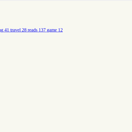
ng
41
travel
28
reads
137
game
12