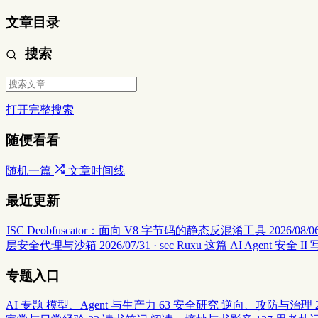
文章目录
搜索
打开完整搜索
随便看看
随机一篇
文章时间线
最近更新
JSC Deobfuscator：面向 V8 字节码的静态反混淆工具
2026/08/06
层安全代理与沙箱
2026/07/31 · sec
Ruxu 这篇 AI Agent 
专题入口
AI 专题
模型、Agent 与生产力
63
安全研究
逆向、攻防与治理