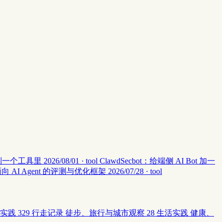
集中到一个工具里
2026/08/01 · tool
ClawdSecbot：给端侧 AI Bot 加一
：面向 AI Agent 的评测与优化框架
2026/07/28 · tool
实践
329
行走记录
徒步、旅行与城市观察
28
生活实践
健康、