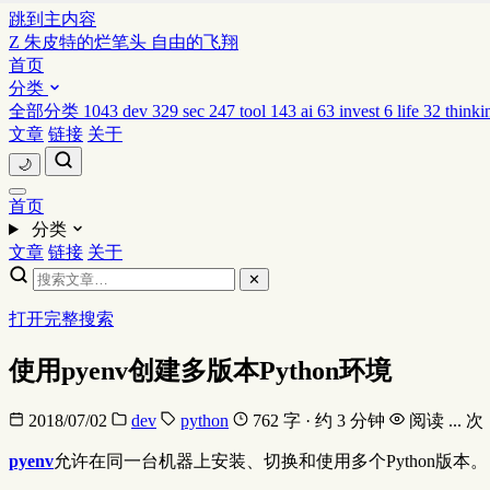
跳到主内容
Z
朱皮特的烂笔头
自由的飞翔
首页
分类
全部分类
1043
dev
329
sec
247
tool
143
ai
63
invest
6
life
32
thinki
文章
链接
关于
🌙
首页
分类
文章
链接
关于
✕
打开完整搜索
使用pyenv创建多版本Python环境
2018/07/02
dev
python
762 字 · 约 3 分钟
阅读
...
次
pyenv
允许在同一台机器上安装、切换和使用多个Python版本。