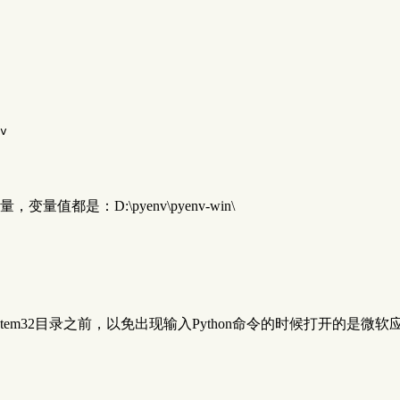
v
变量值都是：D:\pyenv\pyenv-win\
stem32目录之前，以免出现输入Python命令的时候打开的是微