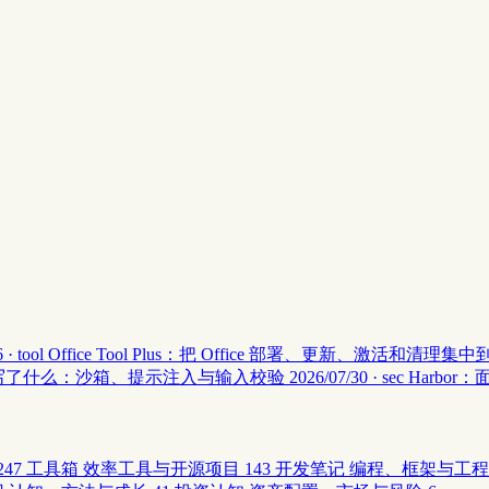
 · tool
Office Tool Plus：把 Office 部署、更新、激活和清理
安全 II 写了什么：沙箱、提示注入与输入校验
2026/07/30 · sec
Harbor
247
工具箱
效率工具与开源项目
143
开发笔记
编程、框架与工程