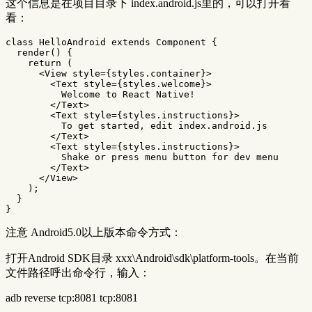
这个信息是在项目目录下 index.android.js里的，可以打开看
看：
class
HelloAndroid
extends
Component
{
render
()
{
return
(
<
View
style
=
{
styles
.
container
}
>
<
Text
style
=
{
styles
.
welcome
}
>
Welcome
to
React
Native
!
<
/Text
<
Text
style
=
{
styles
.
instructions
}
>
To
get
started
,
edit
index
.
android
.
js
<
/Text
<
Text
style
=
{
styles
.
instructions
}
>
Shake
or
press
menu
button
for
dev
menu
<
/Text
<
/View
);
}
}
注意 Android5.0以上版本命令方式：
打开Android SDK目录 xxx\Android\sdk\platform-tools。在当前
文件路径呼出命令行，输入：
adb reverse tcp:8081 tcp:8081