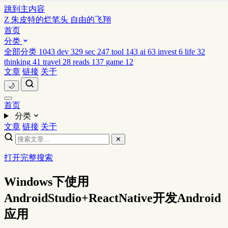
跳到主内容
Z
朱皮特的烂笔头
自由的飞翔
首页
分类
全部分类
1043
dev
329
sec
247
tool
143
ai
63
invest
6
life
32
thinking
41
travel
28
reads
137
game
12
文章
链接
关于
🌙
首页
分类
文章
链接
关于
✕
打开完整搜索
Windows下使用
AndroidStudio+ReactNative开发Android
应用