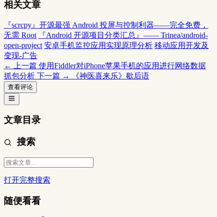
相关文章
『scrcpy』开源最强 Android 投屏与控制利器——完全免费，
无需 Root
『Android 开源项目分类汇总』—— Trinea/android-
open-project
安卓手机监控应用实现原理分析
移动应用开发及
变现-广告
← 上一篇
使用Fiddler对iPhone苹果手机的应用进行网络数据
抓包分析
下一篇 →
《神医喜来乐》歇后语
查看评论
文章目录
搜索
打开完整搜索
随便看看