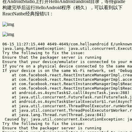
在AndroidStudio上打开HelloAndroid/android目录，等待gradle
构建完毕后运行HelloAndroid程序（稍久），可以看到以下
ReactNatibe经典报错UI：
06-15 11:27:15.440 4649-4649/com.helloandroid E/unknown
java.lang.RuntimeException: java.util.concurrent.Execut
Try the following to fix the issue:

Ensure that the packager server is running

Ensure that your device/emulator is connected to your m
If you're on a physical device connected to the same ma
If your device is on the same Wi-Fi network, set 'Debug
    at com.facebook.react.ReactInstanceManagerImpl.crea
    at com.facebook.react.ReactInstanceManagerImpl.acce
    at com.facebook.react.ReactInstanceManagerImpl$Reac
    at com.facebook.react.ReactInstanceManagerImpl$Reac
    at android.os.AsyncTask$2.call(AsyncTask.java:288)

    at java.util.concurrent.FutureTask.run(FutureTask.j
    at android.os.AsyncTask$SerialExecutor$1.run(AsyncT
    at java.util.concurrent.ThreadPoolExecutor.runWorke
    at java.util.concurrent.ThreadPoolExecutor$Worker.r
    at java.lang.Thread.run(Thread.java:841)

 Caused by: java.util.concurrent.ExecutionException: ja
Try the following to fix the issue:

Ensure that the packager server is running
