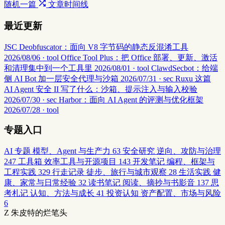
随机一篇
文章时间线
最近更新
JSC Deobfuscator：面向 V8 字节码的静态反混淆工具
2026/08/06 · tool
Office Tool Plus：把 Office 部署、更新、激活
和清理集中到一个工具里
2026/08/01 · tool
ClawdSecbot：给端
侧 AI Bot 加一层安全代理与沙箱
2026/07/31 · sec
Ruxu 这篇
AI Agent 安全 II 写了什么：沙箱、提示注入与输入校验
2026/07/30 · sec
Harbor：面向 AI Agent 的评测与优化框架
2026/07/28 · tool
专题入口
AI 专题
模型、Agent 与生产力
63
安全研究
逆向、攻防与治理
247
工具箱
效率工具与开源项目
143
开发笔记
编程、框架与
工程实践
329
行走记录
徒步、旅行与城市观察
28
生活实践
健
康、家常与日常经验
32
读书笔记
阅读、摘抄与书影音
137
思
考札记
认知、方法与成长
41
投资认知
资产配置、市场与风险
6
Z
朱皮特的烂笔头