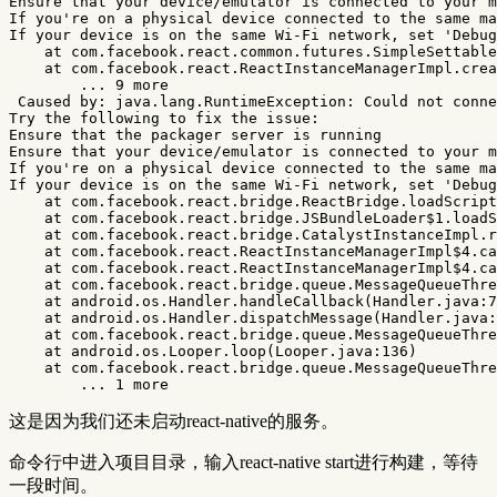
Ensure that your device/emulator is connected to your m
If you're on a physical device connected to the same ma
If your device is on the same Wi-Fi network, set 'Debug
    at com.facebook.react.common.futures.SimpleSettable
    at com.facebook.react.ReactInstanceManagerImpl.crea
        ... 9 more

 Caused by: java.lang.RuntimeException: Could not conne
Try the following to fix the issue:

Ensure that the packager server is running

Ensure that your device/emulator is connected to your m
If you're on a physical device connected to the same ma
If your device is on the same Wi-Fi network, set 'Debug
    at com.facebook.react.bridge.ReactBridge.loadScript
    at com.facebook.react.bridge.JSBundleLoader$1.loadS
    at com.facebook.react.bridge.CatalystInstanceImpl.r
    at com.facebook.react.ReactInstanceManagerImpl$4.ca
    at com.facebook.react.ReactInstanceManagerImpl$4.ca
    at com.facebook.react.bridge.queue.MessageQueueThre
    at android.os.Handler.handleCallback(Handler.java:7
    at android.os.Handler.dispatchMessage(Handler.java:
    at com.facebook.react.bridge.queue.MessageQueueThre
    at android.os.Looper.loop(Looper.java:136)

    at com.facebook.react.bridge.queue.MessageQueueThre
这是因为我们还未启动react-native的服务。
命令行中进入项目目录，输入react-native start进行构建，等待
一段时间。