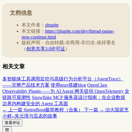
文档信息
本文作者：
zhupite
本文链接：
https://zhupite.com/dev/thread-pause-
stop-continue.html
版权声明：自由转载-非商用-非衍生-保持署名
（
创意共享3.0许可证
）
相关文章
多智能体工具调用监控与高级行为分析平台（AgentTrace）
——完整产品技术方案
使用grav搭建blog
OpenClaw
Observability Plugin——为 AI Agent 网关提供 OpenTelemetry 全
链路可观测性
Snowflake MCP 服务器设计指南：在企业数据
边界内构建安全的 Agent 工具面
← 上一篇
SpringBoot极简教程（合集）
下一篇 →
治大国若烹
小鲜--朱元璋与瓜农的故事
查看评论