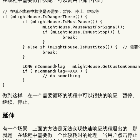
在线程中需要做什么呢？可以调用下如下代码：
// 在循环线程中检测是否需要：暂停、停止、继续等
if
(
mLightHouse
.
IsDangerThere
())
{
if
(
mLightHouse
.
IsMustPause
())
{
mLightHouse
.
PauseWaitForSignal
();
if
(
mLightHouse
.
IsMustStop
())
{
break
;
}
}
else
if
(
mLightHouse
.
IsMustStop
())
{
// 需
break
;
}
LONG
nCommandFlag
=
mLightHouse
.
GetCustomComman
if
(
nCommandFlag
==
XXX
)
{
// do something
}
}
做到这样，在一个需要循环的线程中可以很快的响应：暂停、
继续、停止。
延伸
有一个场景，上面的方法是无法实现快速响应线程退出的，那
就是：在线程中需要做一个比较耗时的处理，当用户点击停止