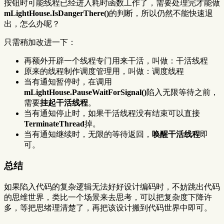
按钮时可能线程已经进入耗时函数工作了，需要处理完才能做
mLightHouse.IsDangerThere()
的判断，所以仍然不能快速退
出，怎么办呢？
只需稍加改进一下：
再额外开辟一个线程专门用来干活，叫做：干活线程
原来的线程制作调度管理用，叫做：调度线程
当有通知暂停时，在调用
mLightHouse.PauseWaitForSignal()
陷入无限等待之前，
需要
挂起干活线程
。
当有通知停止时，如果干活线程没有结束可以直接
TerminateThread
掉。
当有通知继续时，无限的等待返回，
唤醒干活线程
即
可。
总结
如果陷入代码的复杂逻辑无法好好设计编码时，不妨跳出代码
的思维世界，类比一个场景来去思考，可以把复杂度下降许
多，等把思绪理清楚了，再把该设计搬到代码世界中即可。