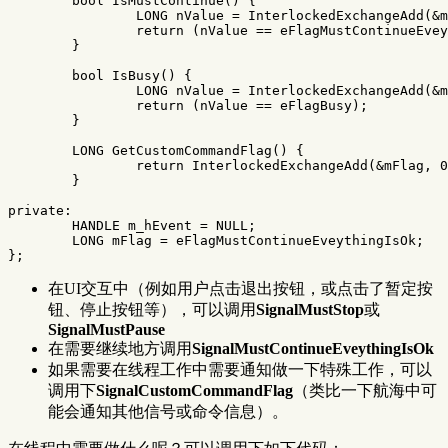
bool
IsMustContinue
()
{
LONG
nValue
=
InterlockedExchangeAdd
(
&
m
return
(
nValue
==
eFlagMustContinueEvey
}
bool
IsBusy
()
{
LONG
nValue
=
InterlockedExchangeAdd
(
&
m
return
(
nValue
==
eFlagBusy
);
}
LONG
GetCustomCommandFlag
()
{
return
InterlockedExchangeAdd
(
&
mFlag
,
0
}
private:
HANDLE
m_hEvent
=
NULL
;
LONG
mFlag
=
eFlagMustContinueEveythingIsOk
;
};
在UI交互中（例如用户点击退出按钮，或点击了暂定按
钮、停止按钮等），可以调用
SignalMustStop
或
SignalMustPause
在需要继续地方调用
SignalMustContinueEveythingIsOk
如果需要在线程工作中需要通知做一下特殊工作，可以
调用下
SignalCustomCommandFlag
（类比一下航海中可
能会通知其他信号或命令信息）。