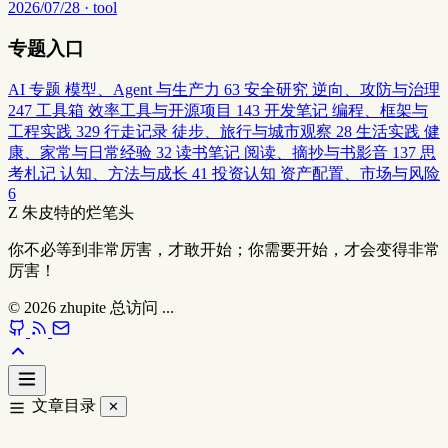
2026/07/28 · tool
专题入口
AI 专题
模型、Agent 与生产力
63
安全研究
逆向、攻防与治理
247
工具箱
效率工具与开源项目
143
开发笔记
编程、框架与
工程实践
329
行走记录
徒步、旅行与城市观察
28
生活实践
健
康、家常与日常经验
32
读书笔记
阅读、摘抄与书影音
137
思
考札记
认知、方法与成长
41
投资认知
资产配置、市场与风险
6
Z
朱皮特的烂笔头
你不必等到非常厉害，才敢开始；你需要开始，才会变得非常
厉害！
© 2026
zhupite
总访问
...
文章目录
✕