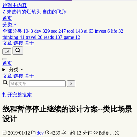
跳到主内容
Z
朱皮特的烂笔头
自由的飞翔
首页
分类
全部分类
1043
dev
329
sec
247
tool
143
ai
63
invest
6
life
32
thinking
41
travel
28
reads
137
game
12
文章
链接
关于
🌙
首页
分类
文章
链接
关于
✕
打开完整搜索
线程暂停停止继续的设计方案--类比场景
设计
2019/01/12
dev
4239 字 · 约 13 分钟
阅读
...
次