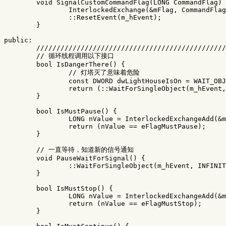
void
SignalCustomCommandFlag
(
LONG
CommandFlag
)
InterlockedExchange
(
&
mFlag
,
CommandFlag
::
ResetEvent
(
m_hEvent
);
}
public:
///////////////////////////////////////////////
// 循环线程调用以下接口
bool
IsDangerThere
()
{
// 灯塔灭了意味着危险
const
DWORD
dwLightHouseIsOn
=
WAIT_OBJ
return
(
::
WaitForSingleObject
(
m_hEvent
,
}
bool
IsMustPause
()
{
LONG
nValue
=
InterlockedExchangeAdd
(
&
m
return
(
nValue
==
eFlagMustPause
);
}
// 一直等待，知道新的信号通知
void
PauseWaitForSignal
()
{
::
WaitForSingleObject
(
m_hEvent
,
INFINIT
}
bool
IsMustStop
()
{
LONG
nValue
=
InterlockedExchangeAdd
(
&
m
return
(
nValue
==
eFlagMustStop
);
}