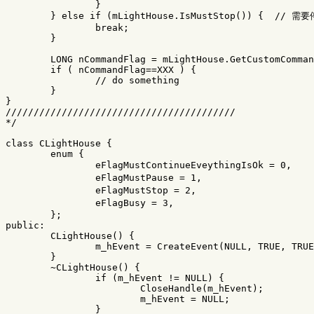
		}

	} else if (mLightHouse.IsMustStop()) {	// 需要停止吗？

		break;

	}

	LONG nCommandFlag = mLightHouse.GetCustomCommandFlag();

	if ( nCommandFlag==XXX ) {

		// do something

	}

}

/////////////////////////////////////////

*/
class
CLightHouse
{
enum
{
eFlagMustContinueEveythingIsOk
=
0
,
eFlagMustPause
=
1
,
eFlagMustStop
=
2
,
eFlagBusy
=
3
,
};
public:
CLightHouse
()
{
m_hEvent
=
CreateEvent
(
NULL
,
TRUE
,
TRUE
}
~
CLightHouse
()
{
if
(
m_hEvent
!=
NULL
)
{
CloseHandle
(
m_hEvent
);
m_hEvent
=
NULL
;
}