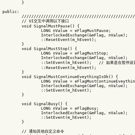
}
public:
///////////////////////////////////////////////
// UI交互中调用以下接口
void
SignalMustPause
()
{
LONG
nValue
=
eFlagMustPause
;
InterlockedExchange
(
&
mFlag
,
nValue
);
::
ResetEvent
(
m_hEvent
);
}
void
SignalMustStop
()
{
LONG
nValue
=
eFlagMustStop
;
InterlockedExchange
(
&
mFlag
,
nValue
);
::
SetEvent
(
m_hEvent
);
// 如果是在暂停
::
ResetEvent
(
m_hEvent
);
}
void
SignalMustContinueEveythingIsOk
()
{
LONG
nValue
=
eFlagMustContinueEveythin
InterlockedExchange
(
&
mFlag
,
nValue
);
::
SetEvent
(
m_hEvent
);
}
void
SignalBusy
()
{
LONG
nValue
=
eFlagBusy
;
InterlockedExchange
(
&
mFlag
,
nValue
);
::
SetEvent
(
m_hEvent
);
}
// 通知其他自定义命令