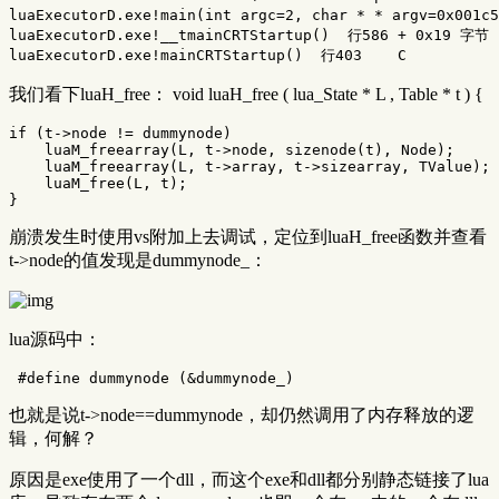
luaExecutorD.exe!main(int argc=2, char * * argv=0x001c
luaExecutorD.exe!__tmainCRTStartup()  行586 + 0x19 字节  
我们看下luaH_free： void luaH_free ( lua_State * L , Table * t ) {
if
(
t
->
node
!=
dummynode
)
luaM_freearray
(
L
,
t
->
node
,
sizenode
(
t
),
Node
);
luaM_freearray
(
L
,
t
->
array
,
t
->
sizearray
,
TValue
);
luaM_free
(
L
,
t
);
}
崩溃发生时使用vs附加上去调试，定位到luaH_free函数并查看
t->node的值发现是dummynode_：
lua源码中：
也就是说t->node==dummynode，却仍然调用了内存释放的逻
辑，何解？
原因是exe使用了一个dll，而这个exe和dll都分别静态链接了lua