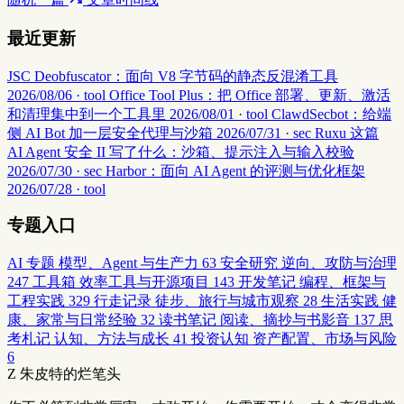
最近更新
JSC Deobfuscator：面向 V8 字节码的静态反混淆工具
2026/08/06 · tool
Office Tool Plus：把 Office 部署、更新、激活
和清理集中到一个工具里
2026/08/01 · tool
ClawdSecbot：给端
侧 AI Bot 加一层安全代理与沙箱
2026/07/31 · sec
Ruxu 这篇
AI Agent 安全 II 写了什么：沙箱、提示注入与输入校验
2026/07/30 · sec
Harbor：面向 AI Agent 的评测与优化框架
2026/07/28 · tool
专题入口
AI 专题
模型、Agent 与生产力
63
安全研究
逆向、攻防与治理
247
工具箱
效率工具与开源项目
143
开发笔记
编程、框架与
工程实践
329
行走记录
徒步、旅行与城市观察
28
生活实践
健
康、家常与日常经验
32
读书笔记
阅读、摘抄与书影音
137
思
考札记
认知、方法与成长
41
投资认知
资产配置、市场与风险
6
Z
朱皮特的烂笔头