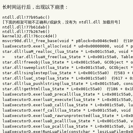
长时间运行后，出现以下崩溃：
ntdll.dll!77b95a6c()

[下面的框架可能不正确和/或缺失，没有为 ntdll.dll 加载符号]

ntdll.dll!77b61dab()

ntdll.dll!77b267e6()

kernel32.dll!76ccc4d4()

msvcr90d.dll!_free_base(void * pBlock=0x0046c9e8)  行10
luaExecutorD.exe!l_alloc(void * ud=0x00000000, void * 
star.dll!luaM_realloc_(lua_State * L=0x001c55a0, void 
>    star.dll!luaH_free(lua_State * L=0x001c55a0, Tabl
star.dll!freeobj(lua_State * L=0x001c55a0, GCObject * 
star.dll!sweeplist(lua_State * L=0x001c55a0, GCObject 
star.dll!singlestep(lua_State * L=0x001c55a0)  行583 + 
star.dll!luaC_step(lua_State * L=0x001c55a0)  行617 + 0
star.dll!lua_pushlstring(lua_State * L=0x001c55a0, con
star.dll!gethtml(lua_State * L=0x001c55a0)  行186 + 0x1
luaExecutorD.exe!luaD_precall(lua_State * L=0x001c55a0
luaExecutorD.exe!luaV_execute(lua_State * L=0x001c55a0
luaExecutorD.exe!luaD_call(lua_State * L=0x001c55a0, l
luaExecutorD.exe!f_call(lua_State * L=0x001c55a0, void
luaExecutorD.exe!luaD_rawrunprotected(lua_State * L=0x
luaExecutorD.exe!luaD_pcall(lua_State * L=0x001c55a0, 
luaExecutorD.exe!lua_pcall(lua_State * L=0x001c55a0, i
luaExecutorD.exe!RunLuaFile(constchar * lpszLuaFile=0x