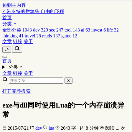
跳到主内容
Z
朱皮特的烂笔头
自由的飞翔
首页
分类
全部分类
1043
dev
329
sec
247
tool
143
ai
63
invest
6
life
32
thinking
41
travel
28
reads
137
game
12
文章
链接
关于
🌙
首页
分类
文章
链接
关于
✕
打开完整搜索
exe与dll同时使用Lua的一个内存崩溃异
常
2015/07/21
dev
lua
2643 字 · 约 8 分钟
阅读
...
次