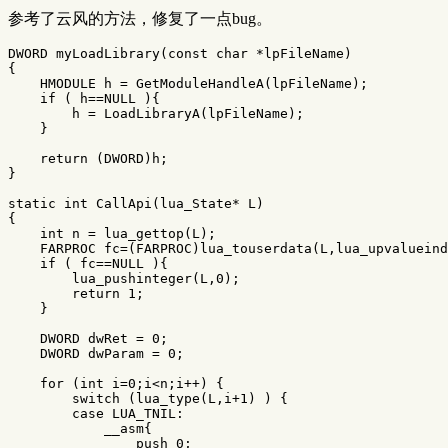
参考了云风的方法，修复了一点bug。
DWORD
myLoadLibrary
(
const
char
*
lpFileName
)
{
HMODULE
h
=
GetModuleHandleA
(
lpFileName
);
if
(
h
==
NULL
){
h
=
LoadLibraryA
(
lpFileName
);
}
return
(
DWORD
)
h
;
}
static
int
CallApi
(
lua_State
*
L
)
{
int
n
=
lua_gettop
(
L
);
FARPROC
fc
=
(
FARPROC
)
lua_touserdata
(
L
,
lua_upvalueind
if
(
fc
==
NULL
){
lua_pushinteger
(
L
,
0
);
return
1
;
}
DWORD
dwRet
=
0
;
DWORD
dwParam
=
0
;
for
(
int
i
=
0
;
i
<
n
;
i
++
)
{
switch
(
lua_type
(
L
,
i
+
1
)
)
{
case
LUA_TNIL
:
__asm
{
push
0
;