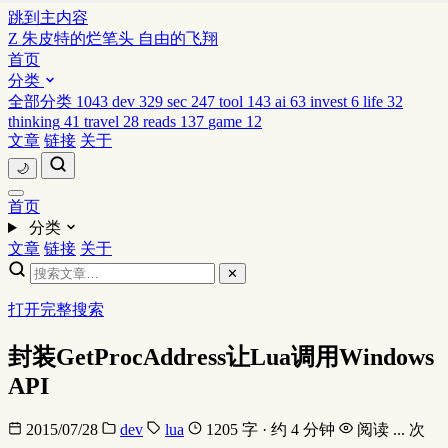
跳到主内容
Z
朱皮特的烂笔头
自由的飞翔
首页
分类
全部分类
1043
dev
329
sec
247
tool
143
ai
63
invest
6
life
32
thinking
41
travel
28
reads
137
game
12
文章
链接
关于
🌙
首页
分类
文章
链接
关于
✕
打开完整搜索
封装GetProcAddress让Lua调用Windows
API
2015/07/28
dev
lua
1205 字 · 约 4 分钟
阅读
...
次