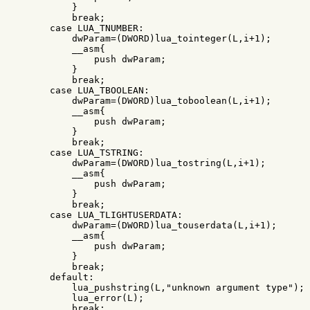
}
break
;
case
LUA_TNUMBER
:
dwParam
=
(
DWORD
)
lua_tointeger
(
L
,
i
+
1
);
__asm
{
push
dwParam
;
}
break
;
case
LUA_TBOOLEAN
:
dwParam
=
(
DWORD
)
lua_toboolean
(
L
,
i
+
1
);
__asm
{
push
dwParam
;
}
break
;
case
LUA_TSTRING
:
dwParam
=
(
DWORD
)
lua_tostring
(
L
,
i
+
1
);
__asm
{
push
dwParam
;
}
break
;
case
LUA_TLIGHTUSERDATA
:
dwParam
=
(
DWORD
)
lua_touserdata
(
L
,
i
+
1
);
__asm
{
push
dwParam
;
}
break
;
default:
lua_pushstring
(
L
,
"unknown argument type"
);
lua_error
(
L
);
break
;