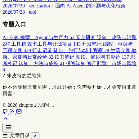
2026/07/30 · sec
Harbor：面向 AI Agent 的评测与优化框架
2026/07/28 · tool
专题入口
AI 专题
模型、Agent 与生产力
63
安全研究
逆向、攻防与治理
247
工具箱
效率工具与开源项目
143
开发笔记
编程、框架与
工程实践
329
行走记录
徒步、旅行与城市观察
28
生活实践
健
康、家常与日常经验
32
读书笔记
阅读、摘抄与书影音
137
思
考札记
认知、方法与成长
41
投资认知
资产配置、市场与风险
6
Z
朱皮特的烂笔头
你不必等到非常厉害，才敢开始；你需要开始，才会变得非常
厉害！
© 2026
zhupite
总访问
...
文章目录
✕