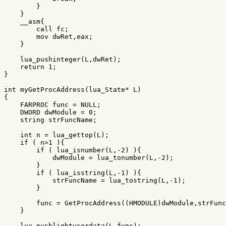
}
}
__asm
{
call
fc
;
mov
dwRet
,
eax
;
}
lua_pushinteger
(
L
,
dwRet
);
return
1
;
}
int
myGetProcAddress
(
lua_State
*
L
)
{
FARPROC
func
=
NULL
;
DWORD
dwModule
=
0
;
string
strFuncName
;
int
n
=
lua_gettop
(
L
);
if
(
n
>
1
){
if
(
lua_isnumber
(
L
,
-
2
)
){
dwModule
=
lua_tonumber
(
L
,
-
2
);
}
if
(
lua_isstring
(
L
,
-
1
)
){
strFuncName
=
lua_tostring
(
L
,
-
1
);
}
func
=
GetProcAddress
((
HMODULE
)
dwModule
,
strFunc
}
lua_pushlightuserdata
(
L
,
func
);