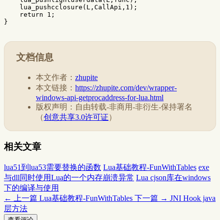
lua_pushcclosure
(
L
,
CallApi
,
1
);
return
1
;
}
文档信息
本文作者：
zhupite
本文链接：
https://zhupite.com/dev/wrapper-
windows-api-getprocaddress-for-lua.html
版权声明：自由转载-非商用-非衍生-保持署名
（
创意共享3.0许可证
）
相关文章
lua51到lua53需要替换的函数
Lua基础教程-FunWithTables
exe
与dll同时使用Lua的一个内存崩溃异常
Lua cjson库在windows
下的编译与使用
← 上一篇
Lua基础教程-FunWithTables
下一篇 →
JNI Hook java
层方法
查看评论