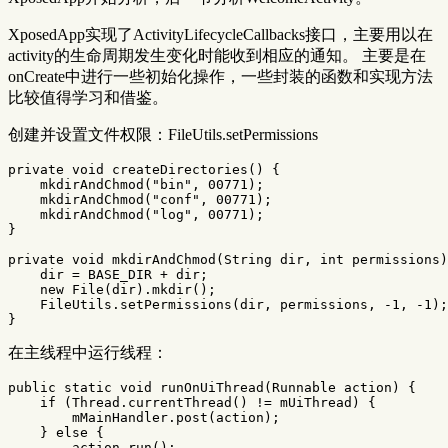
XposedApp实现了ActivityLifecycleCallbacks接口，主要用以在
activity的生命周期发生变化时能收到相应的通知。 主要是在
onCreate中进行一些初始化操作，一些封装的函数和实现方法
比较值得学习和借鉴。
创建并设置文件权限：FileUtils.setPermissions
private
void
createDirectories
()
{
mkdirAndChmod
(
"bin"
,
00771
);
mkdirAndChmod
(
"conf"
,
00771
);
mkdirAndChmod
(
"log"
,
00771
);
}
private
void
mkdirAndChmod
(
String
dir
,
int
permissions
)
dir
=
BASE_DIR
+
dir
;
new
File
(
dir
).
mkdir
();
FileUtils
.
setPermissions
(
dir
,
permissions
,
-
1
,
-
1
);
}
在主线程中运行线程：
public
static
void
runOnUiThread
(
Runnable
action
)
{
if
(
Thread
.
currentThread
()
!=
mUiThread
)
{
mMainHandler
.
post
(
action
);
}
else
{
action
.
run
();