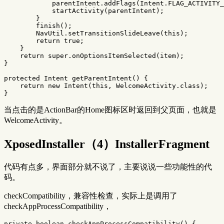
parentIntent
.
addFlags
(
Intent
.
FLAG_ACTIVITY_
startActivity
(
parentIntent
);
}
finish
();
NavUtil
.
setTransitionSlideLeave
(
this
);
return
true
;
}
return
super
.
onOptionsItemSelected
(
item
);
}
protected
Intent
getParentIntent
()
{
return
new
Intent
(
this
,
WelcomeActivity
.
class
);
}
当点击的是ActionBar的Home图标区时返回到父页面，也就是
WelcomeActivity。
XposedInstaller（4）InstallerFragment
代码有点多，界面部分就不说了，主要说说一些功能性的代
码。
checkCompatibility，兼容性检查，实际上是调用了
checkAppProcessCompatibility，
private
boolean
checkAppProcessCompatibility
()
{