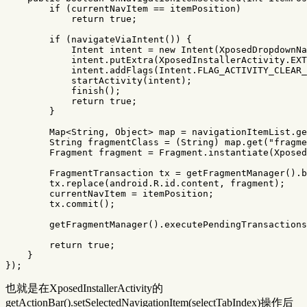
if
(
currentNavItem
==
itemPosition
)
return
true
;
if
(
navigateViaIntent
())
{
Intent
intent
=
new
Intent
(
XposedDropdownNa
intent
.
putExtra
(
XposedInstallerActivity
.
EXT
intent
.
addFlags
(
Intent
.
FLAG_ACTIVITY_CLEAR_
startActivity
(
intent
);
finish
();
return
true
;
}
Map
<
String
,
Object
>
map
=
navigationItemList
.
ge
String
fragmentClass
=
(
String
)
map
.
get
(
"fragme
Fragment
fragment
=
Fragment
.
instantiate
(
Xposed
FragmentTransaction
tx
=
getFragmentManager
().
b
tx
.
replace
(
android
.
R
.
id
.
content
,
fragment
);
currentNavItem
=
itemPosition
;
tx
.
commit
();
getFragmentManager
().
executePendingTransactions
return
true
;
}
});
也就是在XposedInstallerActivity的
getActionBar().setSelectedNavigationItem(selectTabIndex)操作后