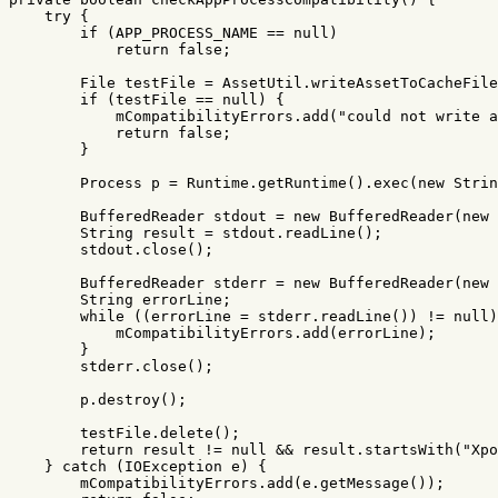
try
{
if
(
APP_PROCESS_NAME
==
null
)
return
false
;
File
testFile
=
AssetUtil
.
writeAssetToCacheFile
if
(
testFile
==
null
)
{
mCompatibilityErrors
.
add
(
"could not write a
return
false
;
}
Process
p
=
Runtime
.
getRuntime
().
exec
(
new
Strin
BufferedReader
stdout
=
new
BufferedReader
(
new
String
result
=
stdout
.
readLine
();
stdout
.
close
();
BufferedReader
stderr
=
new
BufferedReader
(
new
String
errorLine
;
while
((
errorLine
=
stderr
.
readLine
())
!=
null
)
mCompatibilityErrors
.
add
(
errorLine
);
}
stderr
.
close
();
p
.
destroy
();
testFile
.
delete
();
return
result
!=
null
&&
result
.
startsWith
(
"Xpo
}
catch
(
IOException
e
)
{
mCompatibilityErrors
.
add
(
e
.
getMessage
());