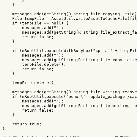
}
}
messages
.
add
(
getString
(
R
.
string
.
file_copying
,
file
)
File
tempFile
=
AssetUtil
.
writeAssetToCacheFile
(
fil
if
(
tempFile
==
null
)
{
messages
.
add
(
""
);
messages
.
add
(
getString
(
R
.
string
.
file_extract_fa
return
false
;
}
if
(
mRootUtil
.
executeWithBusybox
(
"cp -a "
+
tempFil
messages
.
add
(
""
);
messages
.
add
(
getString
(
R
.
string
.
file_copy_faile
tempFile
.
delete
();
return
false
;
}
tempFile
.
delete
();
messages
.
add
(
getString
(
R
.
string
.
file_writing_recove
if
(
mRootUtil
.
execute
(
"echo \"--update_package=/cac
messages
.
add
(
""
);
messages
.
add
(
getString
(
R
.
string
.
file_writing_re
return
false
;
}
return
true
;
}