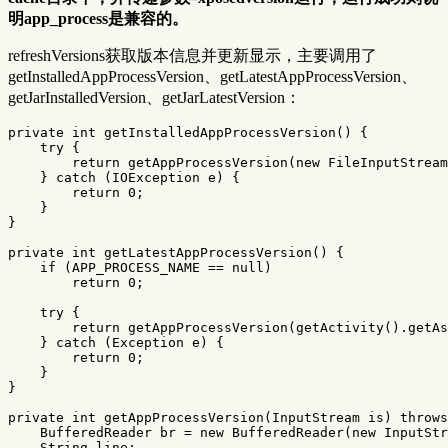
明app_process是兼容的。
refreshVersions获取版本信息并更新显示，主要调用了
getInstalledAppProcessVersion、getLatestAppProcessVersion、
getJarInstalledVersion、getJarLatestVersion：
private
int
getInstalledAppProcessVersion
()
{
try
{
return
getAppProcessVersion
(
new
FileInputStream
}
catch
(
IOException
e
)
{
return
0
;
}
}
private
int
getLatestAppProcessVersion
()
{
if
(
APP_PROCESS_NAME
==
null
)
return
0
;
try
{
return
getAppProcessVersion
(
getActivity
().
getAs
}
catch
(
Exception
e
)
{
return
0
;
}
}
private
int
getAppProcessVersion
(
InputStream
is
)
throws
BufferedReader
br
=
new
BufferedReader
(
new
InputStr
String
line
;