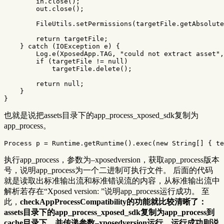
in
.
close
();
out
.
close
();
FileUtils
.
setPermissions
(
targetFile
.
getAbsolute
return
targetFile
;
}
catch
(
IOException
e
)
{
Log
.
e
(
XposedApp
.
TAG
,
"could not extract asset"
,
if
(
targetFile
!=
null
)
targetFile
.
delete
();
return
null
;
}
}
也就是说把assets目录下的app_process_xposed_sdk复制为
app_process。
Process
p
=
Runtime
.
getRuntime
().
exec
(
new
String
[]
{
te
执行app_process，参数为–xposedversion，获取app_process版本
号，说明app_process为一个二进制可执行文件。 后面的代码
就是读取出标准输出流和标准错误流的内容，从标准输出流中
解析若存在“Xposed version: ”说明app_process运行成功。 至
此，
checkAppProcessCompatibility的功能就比较清晰了：
assets目录下的app_process_xposed_sdk复制为app_process到
cache目录下，并传递参数–xposedversion运行，运行成功则说