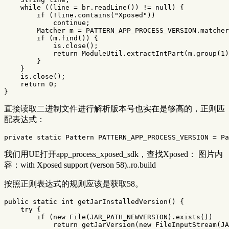
while
((
line
=
br
.
readLine
())
!=
null
)
{
if
(!
line
.
contains
(
"Xposed"
))
continue
;
Matcher
m
=
PATTERN_APP_PROCESS_VERSION
.
matcher
if
(
m
.
find
())
{
is
.
close
();
return
ModuleUtil
.
extractIntPart
(
m
.
group
(
1
)
}
}
is
.
close
();
return
0
;
}
直接读取二进制文件进行解析版本号也实在是够高的，正则匹
配表达式：
private
static
Pattern
PATTERN_APP_PROCESS_VERSION
=
Pa
我们用UE打开app_process_xposed_sdk，查找Xposed： 图片内
容：with Xposed support (verson 58)..ro.build
按照正则表达式的规则应该是获取58。
public
static
int
getJarInstalledVersion
()
{
try
{
if
(
new
File
(
JAR_PATH_NEWVERSION
).
exists
())
return
getJarVersion
(
new
FileInputStream
(
JA