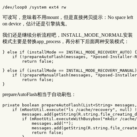
可读写，意味着不用mount，但是直接拷贝提示：No space left
on device，估计还是引擎搞鬼。
我们还是继续分析流程吧，INSTALL_MODE_NORMAL安装
模式主要是替换app_process，再分析下后面两种安装模式：
}
else
if
(
installMode
==
INSTALL_MODE_RECOVERY_AUTO
)
{
if
(!
prepareAutoFlash
(
messages
,
"Xposed-Installer-R
return
false
;
}
else
if
(
installMode
==
INSTALL_MODE_RECOVERY_MANUAL
)
if
(!
prepareManualFlash
(
messages
,
"Xposed-Installer
return
false
;
}
prepareAutoFlash相当于自动刷包：
private
boolean
prepareAutoFlash
(
List
<
String
>
messages
,
if
(
mRootUtil
.
execute
(
"ls /cache/recovery"
,
null
)
!
messages
.
add
(
getString
(
R
.
string
.
file_creating_d
if
(
mRootUtil
.
executeWithBusybox
(
"mkdir /cache/
messages
.
add
(
""
);
messages
.
add
(
getString
(
R
.
string
.
file_create
return
false
;