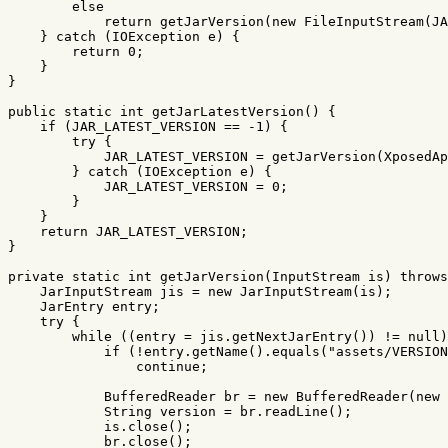
else
return
getJarVersion
(
new
FileInputStream
(
JA
}
catch
(
IOException
e
)
{
return
0
;
}
}
public
static
int
getJarLatestVersion
()
{
if
(
JAR_LATEST_VERSION
==
-
1
)
{
try
{
JAR_LATEST_VERSION
=
getJarVersion
(
XposedAp
}
catch
(
IOException
e
)
{
JAR_LATEST_VERSION
=
0
;
}
}
return
JAR_LATEST_VERSION
;
}
private
static
int
getJarVersion
(
InputStream
is
)
throws
JarInputStream
jis
=
new
JarInputStream
(
is
);
JarEntry
entry
;
try
{
while
((
entry
=
jis
.
getNextJarEntry
())
!=
null
)
if
(!
entry
.
getName
().
equals
(
"assets/VERSION
continue
;
BufferedReader
br
=
new
BufferedReader
(
new
String
version
=
br
.
readLine
();
is
.
close
();
br
.
close
();