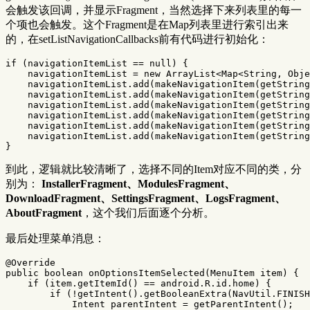
会触发该回调，并显示Fragment，当然选择下来列表里的每一
个项也会触发。这个Fragment是在Map列表里进行索引出来
的，在setListNavigationCallbacks前有代码进行初始化：
if
(
navigationItemList
==
null
)
{
navigationItemList
=
new
ArrayList
<
Map
<
String
,
Obje
navigationItemList
.
add
(
makeNavigationItem
(
getString
navigationItemList
.
add
(
makeNavigationItem
(
getString
navigationItemList
.
add
(
makeNavigationItem
(
getString
navigationItemList
.
add
(
makeNavigationItem
(
getString
navigationItemList
.
add
(
makeNavigationItem
(
getString
navigationItemList
.
add
(
makeNavigationItem
(
getString
}
到此，逻辑就比较清晰了，选择不同的Item对应不同的类，分
别为：
InstallerFragment、ModulesFragment、
DownloadFragment、SettingsFragment、LogsFragment、
AboutFragment
，这个我们后面逐个分析。
最后处理菜单消息：
@Override
public
boolean
onOptionsItemSelected
(
MenuItem
item
)
{
if
(
item
.
getItemId
()
==
android
.
R
.
id
.
home
)
{
if
(!
getIntent
().
getBooleanExtra
(
NavUtil
.
FINISH
Intent
parentIntent
=
getParentIntent
();