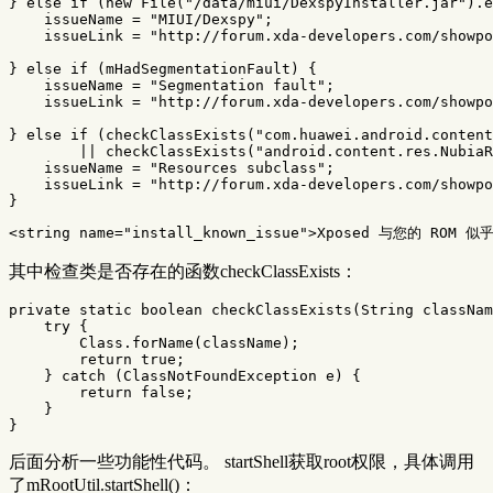
}
else
if
(
new
File
(
"/data/miui/DexspyInstaller.jar"
).
e
issueName
=
"MIUI/Dexspy"
;
issueLink
=
"http://forum.xda-developers.com/showpo
}
else
if
(
mHadSegmentationFault
)
{
issueName
=
"Segmentation fault"
;
issueLink
=
"http://forum.xda-developers.com/showpo
}
else
if
(
checkClassExists
(
"com.huawei.android.content
||
checkClassExists
(
"android.content.res.NubiaR
issueName
=
"Resources subclass"
;
issueLink
=
"http://forum.xda-developers.com/showpo
}
<string
name=
"install_known_issue"
>
Xposed 与您的 ROM
其中检查类是否存在的函数checkClassExists：
private
static
boolean
checkClassExists
(
String
classNam
try
{
Class
.
forName
(
className
);
return
true
;
}
catch
(
ClassNotFoundException
e
)
{
return
false
;
}
}
后面分析一些功能性代码。 startShell获取root权限，具体调用
了mRootUtil.startShell()：