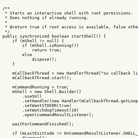
/**

 * Starts an interactive shell with root permissions.

 * Does nothing if already running.

 *

 * @return true if root access is available, false othe
 */
public
synchronized
boolean
startShell
()
{
if
(
mShell
!=
null
)
{
if
(
mShell
.
isRunning
())
return
true
;
else
dispose
();
}
mCallbackThread
=
new
HandlerThread
(
"su callback l
mCallbackThread
.
start
();
mCommandRunning
=
true
;
mShell
=
new
Shell
.
Builder
()
.
useSU
()
.
setHandler
(
new
Handler
(
mCallbackThread
.
getLoop
.
setWantSTDERR
(
true
)
.
setWatchdogTimeout
(
10
)
.
open
(
commandResultListener
);
waitForCommandFinished
();
if
(
mLastExitCode
!=
OnCommandResultListener
.
SHELL_
dispose
();