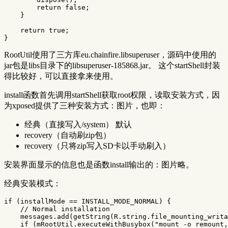
return
false
;
}
return
true
;
}
RootUtil使用了三方库eu.chainfire.libsuperuser，源码中使用的
jar包是libs目录下的libsuperuser-185868.jar。 这个startShell封装
得比较好，可以直接拿来使用。
install函数首先调用startShell获取root权限，读取安装方式，因
为xposed提供了三种安装方式：图片，也即：
经典（直接写入/system） 默认
recovery（自动刷zip包）
recovery（只将zip写入SD卡以手动刷入）
安装界面显示的信息也是函数install输出的：图片略。
经典安装模式：
if
(
installMode
==
INSTALL_MODE_NORMAL
)
{
// Normal installation
messages
.
add
(
getString
(
R
.
string
.
file_mounting_writa
if
(
mRootUtil
.
executeWithBusybox
(
"mount -o remount,