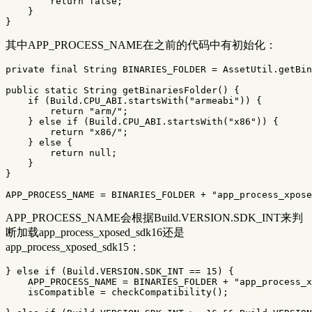
return
false
;
}
}
其中APP_PROCESS_NAME在之前的代码中有初始化：
private
final
String
BINARIES_FOLDER
=
AssetUtil
.
getBin
public
static
String
getBinariesFolder
()
{
if
(
Build
.
CPU_ABI
.
startsWith
(
"armeabi"
))
{
return
"arm/"
;
}
else
if
(
Build
.
CPU_ABI
.
startsWith
(
"x86"
))
{
return
"x86/"
;
}
else
{
return
null
;
}
}
APP_PROCESS_NAME
=
BINARIES_FOLDER
+
"app_process_xpose
APP_PROCESS_NAME会根据Build.VERSION.SDK_INT来判
断加载app_process_xposed_sdk16还是
app_process_xposed_sdk15：
}
else
if
(
Build
.
VERSION
.
SDK_INT
==
15
)
{
APP_PROCESS_NAME
=
BINARIES_FOLDER
+
"app_process_x
isCompatible
=
checkCompatibility
();