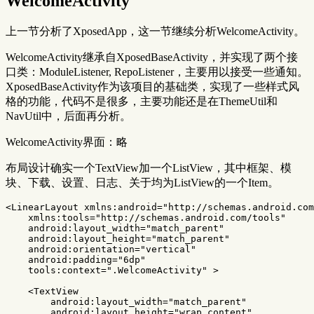
WelcomeActivity
上一节分析了XposedApp，这一节继续分析WelcomeActivity。
WelcomeActivity继承自XposedBaseActivity，并实现了两个接
口类：ModuleListener, RepoListener，主要用以接受一些通知。
XposedBaseActivity作为该项目的基础类，实现了一些样式风
格的功能，代码不是很多，主要功能还是在ThemeUtil和
NavUtil中，后面再分析。
WelcomeActivity界面：略
布局设计确实一个TextView加一个ListView，其中框架、模
块、下载、设置、日志、关于均为ListView的一个Item。
<LinearLayout
xmlns:android=
"http://schemas.android.com
xmlns:tools=
"http://schemas.android.com/tools"
android:layout_width=
"match_parent"
android:layout_height=
"match_parent"
android:orientation=
"vertical"
android:padding=
"6dp"
tools:context=
".WelcomeActivity"
>
<TextView
android:layout_width=
"match_parent"
android:layout_height=
"wrap_content"