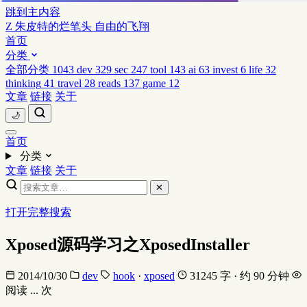
跳到主内容
Z
朱皮特的烂笔头
自由的飞翔
首页
分类
全部分类
1043
dev
329
sec
247
tool
143
ai
63
invest
6
life
32
thinking
41
travel
28
reads
137
game
12
文章
链接
关于
🌙
首页
分类
文章
链接
关于
✕
打开完整搜索
Xposed源码学习之XposedInstaller
2014/10/30
dev
hook
·
xposed
31245 字 · 约 90 分钟
阅读
...
次