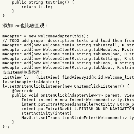
public
String
toString
()
{
return
title
;
}
}
添加Item也比较直观：
mAdapter
=
new
WelcomeAdapter
(
this
);
// TODO add proper description texts and load them from
mAdapter
.
add
(
new
WelcomeItem
(
R
.
string
.
tabInstall
,
R
.
str
mAdapter
.
add
(
new
WelcomeItem
(
R
.
string
.
tabModules
,
R
.
str
mAdapter
.
add
(
new
WelcomeItem
(
R
.
string
.
tabDownload
,
R
.
st
mAdapter
.
add
(
new
WelcomeItem
(
R
.
string
.
tabSettings
,
R
.
st
mAdapter
.
add
(
new
WelcomeItem
(
R
.
string
.
tabLogs
,
R
.
string
mAdapter
.
add
(
new
WelcomeItem
(
R
.
string
.
tabAbout
,
R
.
strin
点击Item的响应代码
：
ListView
lv
=
(
ListView
)
findViewById
(
R
.
id
.
welcome_list
lv
.
setAdapter
(
mAdapter
);
lv
.
setOnItemClickListener
(
new
OnItemClickListener
()
{
@Override
public
void
onItemClick
(
AdapterView
<?>
parent
,
View
Intent
intent
=
new
Intent
(
WelcomeActivity
.
this
intent
.
putExtra
(
XposedInstallerActivity
.
EXTRA_S
intent
.
putExtra
(
NavUtil
.
FINISH_ON_UP_NAVIGATION
startActivity
(
intent
);
NavUtil
.
setTransitionSlideEnter
(
WelcomeActivity
}
});