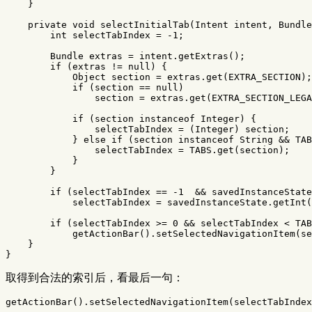
}
private
void
selectInitialTab
(
Intent
intent
,
Bundle
int
selectTabIndex
=
-
1
;
Bundle
extras
=
intent
.
getExtras
();
if
(
extras
!=
null
)
{
Object
section
=
extras
.
get
(
EXTRA_SECTION
);
if
(
section
==
null
)
section
=
extras
.
get
(
EXTRA_SECTION_LEGA
if
(
section
instanceof
Integer
)
{
selectTabIndex
=
(
Integer
)
section
;
}
else
if
(
section
instanceof
String
&&
TAB
selectTabIndex
=
TABS
.
get
(
section
);
}
}
if
(
selectTabIndex
==
-
1
&&
savedInstanceState
selectTabIndex
=
savedInstanceState
.
getInt
(
if
(
selectTabIndex
>=
0
&&
selectTabIndex
<
TAB
getActionBar
().
setSelectedNavigationItem
(
se
}
}
取得到合法的索引后，看最后一句：
getActionBar
().
setSelectedNavigationItem
(
selectTabIndex