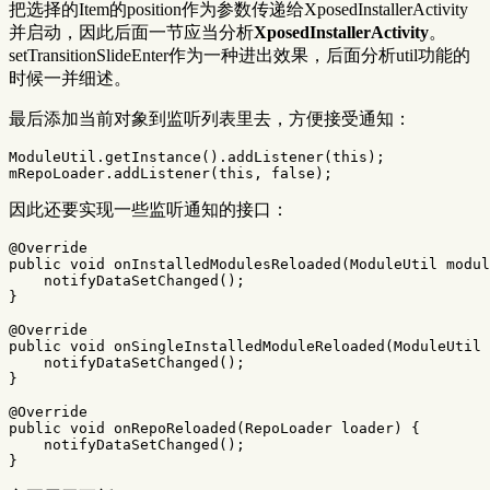
把选择的Item的position作为参数传递给XposedInstallerActivity
并启动，因此后面一节应当分析
XposedInstallerActivity
。
setTransitionSlideEnter作为一种进出效果，后面分析util功能的
时候一并细述。
最后添加当前对象到监听列表里去，方便接受通知：
ModuleUtil
.
getInstance
().
addListener
(
this
);
mRepoLoader
.
addListener
(
this
,
false
);
因此还要实现一些监听通知的接口：
@Override
public
void
onInstalledModulesReloaded
(
ModuleUtil
modul
notifyDataSetChanged
();
}
@Override
public
void
onSingleInstalledModuleReloaded
(
ModuleUtil
notifyDataSetChanged
();
}
@Override
public
void
onRepoReloaded
(
RepoLoader
loader
)
{
notifyDataSetChanged
();
}