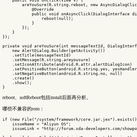
public
void
onClick
(
View
v
)
{
areYouSure
(
R
.
string
.
reboot
,
new
AsyncDialogClic
@Override
public
void
onAsyncClick
(
DialogInterface
di
reboot
(
null
);
}
});
}
});
private
void
areYouSure
(
int
messageTextId
,
DialogInterf
new
AlertDialog
.
Builder
(
getActivity
())
.
setTitle
(
messageTextId
)
.
setMessage
(
R
.
string
.
areyousure
)
.
setIconAttribute
(
android
.
R
.
attr
.
alertDialogIcon
)
.
setPositiveButton
(
android
.
R
.
string
.
yes
,
yesHandler
.
setNegativeButton
(
android
.
R
.
string
.
no
,
null
)
.
create
()
.
show
();
}
reboot、softReboot包括install后面再分析。
哪些不兼容的rom：
if
(
new
File
(
"/system/framework/core.jar.jex"
).
exists
()
issueName
=
"Aliyun OS"
;
issueLink
=
"http://forum.xda-developers.com/showpo