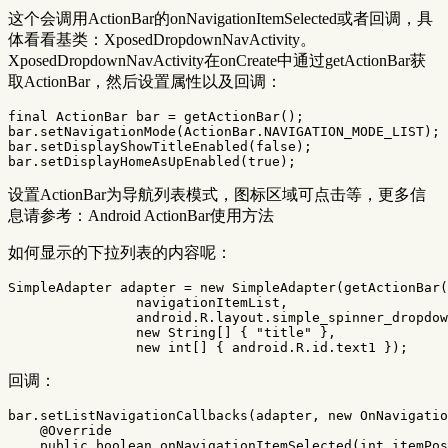
这个会调用ActionBar的onNavigationItemSelected或者回调，具
体看看基类：XposedDropdownNavActivity。
XposedDropdownNavActivity在onCreate中通过getActionBar获
取ActionBar，然后设置属性以及回调：
final
ActionBar
bar
=
getActionBar
();
bar
.
setNavigationMode
(
ActionBar
.
NAVIGATION_MODE_LIST
);
bar
.
setDisplayShowTitleEnabled
(
false
);
bar
.
setDisplayHomeAsUpEnabled
(
true
);
设置ActionBar为导航列表模式，图标区域可点击等，更多信
息请参考：Android ActionBar使用方法
如何显示的下拉列表的内容呢：
SimpleAdapter
adapter
=
new
SimpleAdapter
(
getActionBar
(
navigationItemList
,
android
.
R
.
layout
.
simple_spinner_dropdow
new
String
[]
{
"title"
},
new
int
[]
{
android
.
R
.
id
.
text1
});
回调：
bar
.
setListNavigationCallbacks
(
adapter
,
new
OnNavigatio
@Override
public
boolean
onNavigationItemSelected
(
int
itemPos