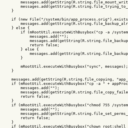
messages
.
add
(
getString
(
R
.
string
.
file_mount_wri
messages
.
add
(
getString
(
R
.
string
.
file_trying_to_
}
if
(
new
File
(
"/system/bin/app_process.orig"
).
exists
messages
.
add
(
getString
(
R
.
string
.
file_backup_al
}
else
{
if
(
mRootUtil
.
executeWithBusybox
(
"cp -a /system
messages
.
add
(
""
);
messages
.
add
(
getString
(
R
.
string
.
file_backup
return
false
;
}
else
{
messages
.
add
(
getString
(
R
.
string
.
file_backup
}
mRootUtil
.
executeWithBusybox
(
"sync"
,
messages
);
}
messages
.
add
(
getString
(
R
.
string
.
file_copying
,
"app_
if
(
mRootUtil
.
executeWithBusybox
(
"cp -a "
+
appProc
messages
.
add
(
""
);
messages
.
add
(
getString
(
R
.
string
.
file_copy_faile
return
false
;
}
if
(
mRootUtil
.
executeWithBusybox
(
"chmod 755 /system
messages
.
add
(
""
);
messages
.
add
(
getString
(
R
.
string
.
file_set_perms_
return
false
;
}
if
(
mRootUtil
.
executeWithBusybox
(
"chown root:shell 