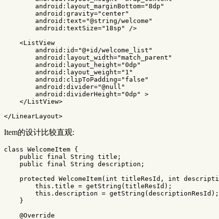
android:layout_marginBottom=
"8dp"
android:gravity=
"center"
android:text=
"@string/welcome"
android:textSize=
"18sp"
/>
<ListView
android:id=
"@+id/welcome_list"
android:layout_width=
"match_parent"
android:layout_height=
"0dp"
android:layout_weight=
"1"
android:clipToPadding=
"false"
android:divider=
"@null"
android:dividerHeight=
"0dp"
>
</ListView>
</LinearLayout>
Item的设计比较直观:
class
WelcomeItem
{
public
final
String
title
;
public
final
String
description
;
protected
WelcomeItem
(
int
titleResId
,
int
descripti
this
.
title
=
getString
(
titleResId
);
this
.
description
=
getString
(
descriptionResId
);
}
@Override