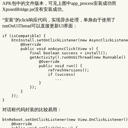
APK包中的文件版本，可见上图中app_process安装成功而
XposedBridge.jar没有安装成功。
“安装”的click响应代码，实现异步处理，单身由于使用了
runOnUiThread可以直接更新UI界面：
if
(
isCompatible
)
{
btnInstall
.
setOnClickListener
(
new
AsyncClickListene
@Override
public
void
onAsyncClick
(
View
v
)
{
final
boolean
success
=
install
();
getActivity
().
runOnUiThread
(
new
Runnable
()
@Override
public
void
run
()
{
refreshVersions
();
if
(
success
)
...
}
});
}
});
}
对话框代码封装的比较易用：
btnReboot
.
setOnClickListener
(
new
View
.
OnClickListener
()
@Override