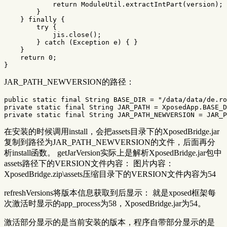
return
ModuleUtil
.
extractIntPart
(
version
);
}
}
finally
{
try
{
jis
.
close
();
}
catch
(
Exception
e
)
{
}
}
return
0
;
}
JAR_PATH_NEWVERSION的路径：
public static final String BASE_DIR = "/data/data/de.ro
private static final String JAR_PATH = XposedApp.BASE_D
在安装的时候调用install，会把assets目录下的XposedBridge.jar
复制到路径为JAR_PATH_NEWVERSION的文件，后面再分
析install函数。 getJarVersion实际上是解析XposedBridge.jar包中
assets路径下的VERSION文件内容： 图片内容：
XposedBridge.zip\assets压缩目录下的VERSION文件内容为54
refreshVersions将版本信息获取到后显示： 就是xposed框架每
次激活时显示的app_process为58，XposedBridge.jar为54。
激活部分显示的是当前安装的版本，程序自带部分显示的是