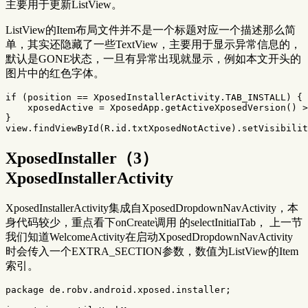
主要用于更新ListView。
ListView的Item布局文件并不是一个标题对应一个描述那么简
单，其实还隐藏了一些TextView，主要用于显示异常信息的，
默认是GONE状态，一旦有异常出现就显示，例如本文开头的
图片中的红色字体。
if
(
position
==
XposedInstallerActivity
.
TAB_INSTALL
)
{
xposedActive
=
XposedApp
.
getActiveXposedVersion
()
>
}
view
.
findViewById
(
R
.
id
.
txtXposedNotActive
).
setVisibilit
XposedInstaller（3）
XposedInstallerActivity
XposedInstallerActivity集成自XposedDropdownNavActivity，本
身代码较少，重点看下onCreate调用 的selectInitialTab， 上一节
我们知道WelcomeActivity在启动XposedDropdownNavActivity
时会传入一个EXTRA_SECTION参数，数值为ListView的Item
索引。
package
de.robv.android.xposed.installer
;