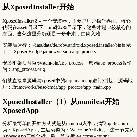
从XposedInstaller开始
XposedInstaller仅为一个安装器，主要是用户操作界面。核心
代码在assets目录下、arm和x86目录下，这些才是比较核心的
东西。当然这里分析还是一步步来，由简入难。
安装后运行： /data/data/de.robv.android.xposed.installer/bin目录
下： XposedBridge.jar.newversion app_process
安装框架后替换/system/bin/app_process，原始app_process备份
为：app_process.orig
们就直接拿源码与xposed中的app_main.cpp进行对比。 源码地
址：/frameworks/base/cmds/app_process/app_main.cpp
XposedInstaller（1）从manifest开始
XposedApp
分析最简单的开始方式就是从manifest入手，找到application
为：XposedApp，主启动类为：WelcomeActivity。 这一节先从
XposedApp开始分析，后一节分析WelcomeActivity。