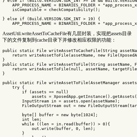
}
else
if
(
Build
.
VERSION
.
SDK_INT
>=
16
&&
Build
.
VERSION
APP_PROCESS_NAME
=
BINARIES_FOLDER
+
"app_process_x
isCompatible
=
checkCompatibility
();
}
else
if
(
Build
.
VERSION
.
SDK_INT
>
19
)
{
APP_PROCESS_NAME
=
BINARIES_FOLDER
+
"app_process_x
AssetUtil.writeAssetToCacheFile有几层封装，实现把assets目录
下的文件复制到cache目录下并修改相应权限的功能：
public
static
File
writeAssetToCacheFile
(
String
assetNa
return
writeAssetToFile
(
assetName
,
new
File
(
XposedA
}
public
static
File
writeAssetToFile
(
String
assetName
,
F
return
writeAssetToFile
(
null
,
assetName
,
targetFile
}
public
static
File
writeAssetToFile
(
AssetManager
assets
try
{
if
(
assets
==
null
)
assets
=
XposedApp
.
getInstance
().
getAssets
(
InputStream
in
=
assets
.
open
(
assetName
);
FileOutputStream
out
=
new
FileOutputStream
(
tar
byte
[]
buffer
=
new
byte
[
1024
];
int
len
;
while
((
len
=
in
.
read
(
buffer
))
>
0
){
out
.
write
(
buffer
,
0
,
len
);
}