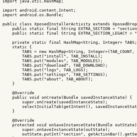
import
java.util.HashMap
;
import
android.content.Intent
;
import
android.os.Bundle
;
public
class
XposedInstallerActivity
extends
XposedDrop
public
static
final
String
EXTRA_SECTION
=
"section
public
static
final
String
EXTRA_SECTION_LEGACY
=
"
private
static
final
HashMap
<
String
,
Integer
>
TABS
;
static
{
TABS
=
new
HashMap
<
String
,
Integer
>(
TAB_COUNT
,
TABS
.
put
(
"install"
,
TAB_INSTALL
);
TABS
.
put
(
"modules"
,
TAB_MODULES
);
TABS
.
put
(
"download"
,
TAB_DOWNLOAD
);
TABS
.
put
(
"logs"
,
TAB_LOGS
);
TABS
.
put
(
"settings"
,
TAB_SETTINGS
);
TABS
.
put
(
"about"
,
TAB_ABOUT
);
}
@Override
public
void
onCreate
(
Bundle
savedInstanceState
)
{
super
.
onCreate
(
savedInstanceState
);
selectInitialTab
(
getIntent
(),
savedInstanceStat
}
@Override
protected
void
onSaveInstanceState
(
Bundle
outState
)
super
.
onSaveInstanceState
(
outState
);
outState
.
putInt
(
"section"
,
getActionBar
().
getSe