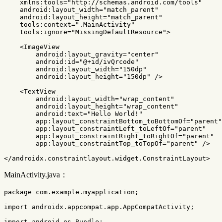
xmlns:tools=
"http://schemas.android.com/tools"
android:layout_width=
"match_parent"
android:layout_height=
"match_parent"
tools:context=
".MainActivity"
tools:ignore=
"MissingDefaultResource"
>
<ImageView
android:layout_gravity=
"center"
android:id=
"@+id/ivQrcode"
android:layout_width=
"150dp"
android:layout_height=
"150dp"
/>
<TextView
android:layout_width=
"wrap_content"
android:layout_height=
"wrap_content"
android:text=
"Hello World!"
app:layout_constraintBottom_toBottomOf=
"parent"
app:layout_constraintLeft_toLeftOf=
"parent"
app:layout_constraintRight_toRightOf=
"parent"
app:layout_constraintTop_toTopOf=
"parent"
/>
</androidx.constraintlayout.widget.ConstraintLayout>
MainActivity.java：
package
com.example.myapplication
;
import
androidx.appcompat.app.AppCompatActivity
;
import
android.os.Bundle
;