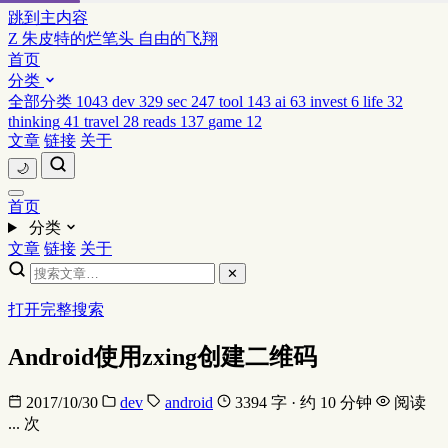
跳到主内容
Z
朱皮特的烂笔头
自由的飞翔
首页
分类
全部分类
1043
dev
329
sec
247
tool
143
ai
63
invest
6
life
32
thinking
41
travel
28
reads
137
game
12
文章
链接
关于
🌙
首页
分类
文章
链接
关于
✕
打开完整搜索
Android使用zxing创建二维码
2017/10/30
dev
android
3394 字 · 约 10 分钟
阅读
...
次