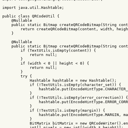
import
java.util.Hashtable
;
public
class
QRCodeUtil
{
@Nullable
public
static
Bitmap
createQRCodeBitmap
(
String
cont
return
createQRCodeBitmap
(
content
,
width
,
heigh
}
@Nullable
public
static
Bitmap
createQRCodeBitmap
(
String
cont
if
(
TextUtils
.
isEmpty
(
content
))
{
return
null
;
}
if
(
width
<
0
||
height
<
0
)
{
return
null
;
}
try
{
Hashtable
hashtable
=
new
Hashtable
();
if
(!
TextUtils
.
isEmpty
(
character_set
))
{
hashtable
.
put
(
EncodeHintType
.
CHARACTER_
}
if
(!
TextUtils
.
isEmpty
(
error_correction
))
{
hashtable
.
put
(
EncodeHintType
.
ERROR_CORR
}
if
(!
TextUtils
.
isEmpty
(
margin
))
{
hashtable
.
put
(
EncodeHintType
.
MARGIN
,
ma
}
BitMatrix
bitMatrix
=
new
QRCodeWriter
().
en
int
[]
pixels
=
new
int
[(
width
*
height
)];