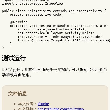
import
android.widget.ImageView
;
public
class
MainActivity
extends
AppCompatActivity
{
private
ImageView
ivQrcode
;
@Override
protected
void
onCreate
(
Bundle
savedInstanceState
)
super
.
onCreate
(
savedInstanceState
);
setContentView
(
R
.
layout
.
activity_main
);
this
.
ivQrcode
=
findViewById
(
R
.
id
.
ivQrcode
);
this
.
ivQrcode
.
setImageBitmap
(
QRCodeUtil
.
createQ
}
}
测试运行
运行App后，用其他应用的扫一扫功能，可以识别出网址并自
动加载网页渲染。
文档信息
本文作者：
zhupite
本文链接：
https://zhupite.com/dev/zxing-