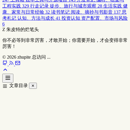
工程实践
329
行走记录
徒步、旅行与城市观察
28
生活实践
健
康、家常与日常经验
32
读书笔记
阅读、摘抄与书影音
137
思
考札记
认知、方法与成长
41
投资认知
资产配置、市场与风险
6
Z
朱皮特的烂笔头
你不必等到非常厉害，才敢开始；你需要开始，才会变得非常
厉害！
© 2026
zhupite
总访问
...
文章目录
✕