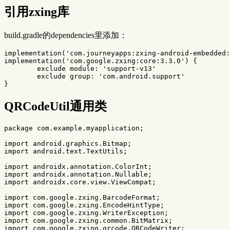
引用zxing库
build.gradle的dependencies里添加：
implementation
(
'com.journeyapps:zxing-android-embedded:
implementation
(
'com.google.zxing:core:3.3.0'
)
{
exclude
module:
'support-v13'
exclude
group:
'com.android.support'
}
QRCodeUtil通用类
package
com.example.myapplication
;
import
android.graphics.Bitmap
;
import
android.text.TextUtils
;
import
androidx.annotation.ColorInt
;
import
androidx.annotation.Nullable
;
import
androidx.core.view.ViewCompat
;
import
com.google.zxing.BarcodeFormat
;
import
com.google.zxing.EncodeHintType
;
import
com.google.zxing.WriterException
;
import
com.google.zxing.common.BitMatrix
;
import
com.google.zxing.qrcode.QRCodeWriter
;