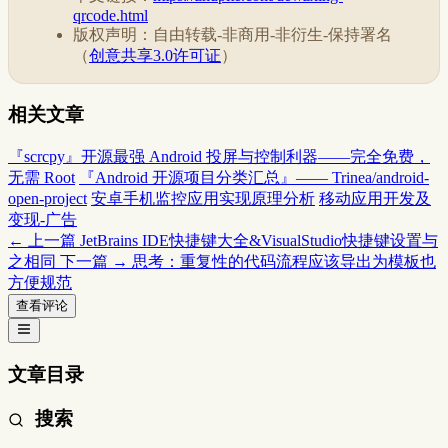
qrcode.html
版权声明：自由转载-非商用-非衍生-保持署名
（
创意共享3.0许可证
）
相关文章
『scrcpy』开源最强 Android 投屏与控制利器——完全免费，
无需 Root
『Android 开源项目分类汇总』—— Trinea/android-
open-project
安卓手机监控应用实现原理分析
移动应用开发及
变现-广告
← 上一篇
JetBrains IDE快捷键大全&VisualStudio快捷键设置与
之相同
下一篇 →
思考：重复性的代码流程应该导出为模板也
方便规范
查看评论
文章目录
搜索