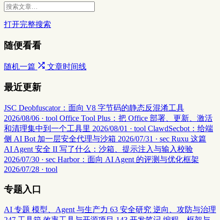
打开完整搜索
随便看看
随机一篇
文章时间线
最近更新
JSC Deobfuscator：面向 V8 字节码的静态反混淆工具
2026/08/06 · tool
Office Tool Plus：把 Office 部署、更新、激活
和清理集中到一个工具里
2026/08/01 · tool
ClawdSecbot：给端
侧 AI Bot 加一层安全代理与沙箱
2026/07/31 · sec
Ruxu 这篇
AI Agent 安全 II 写了什么：沙箱、提示注入与输入校验
2026/07/30 · sec
Harbor：面向 AI Agent 的评测与优化框架
2026/07/28 · tool
专题入口
AI 专题
模型、Agent 与生产力
63
安全研究
逆向、攻防与治理
247
工具箱
效率工具与开源项目
143
开发笔记
编程、框架与