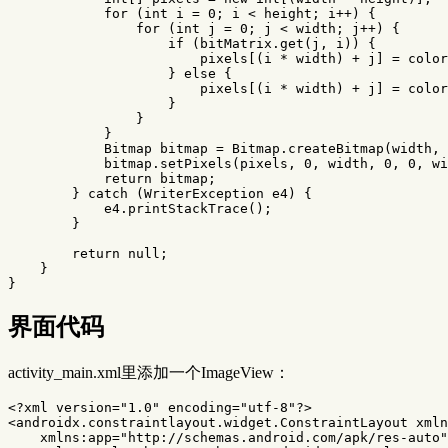
for
(
int
i
=
0
;
i
<
height
;
i
++)
{
for
(
int
j
=
0
;
j
<
width
;
j
++)
{
if
(
bitMatrix
.
get
(
j
,
i
))
{
pixels
[(
i
*
width
)
+
j
]
=
color
}
else
{
pixels
[(
i
*
width
)
+
j
]
=
color
}
}
}
Bitmap
bitmap
=
Bitmap
.
createBitmap
(
width
,
bitmap
.
setPixels
(
pixels
,
0
,
width
,
0
,
0
,
wi
return
bitmap
;
}
catch
(
WriterException
e4
)
{
e4
.
printStackTrace
();
}
return
null
;
}
}
界面代码
activity_main.xml里添加一个ImageView：
<?xml version="1.0" encoding="utf-8"?>
<androidx.constraintlayout.widget.ConstraintLayout
xmln
xmlns:app=
"http://schemas.android.com/apk/res-auto"