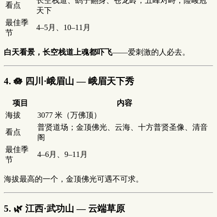
长空栈道、鹞子翻身、苍龙岭；五峰对峙，险峻冠
看点
天下
最佳季
4–5月、10–11月
节
白天看景，长空栈道上魂都吓飞
——爱刺激的人必去。
4. 🪷 四川·峨眉山 — 峨眉天下秀
项目
内容
海拔
3077 米（万佛顶）
普贤道场；金顶佛光、云海、十方普贤圣像、清音
看点
阁
最佳季
4–6月、9–11月
节
海拔最高的一个，金顶佛光可遇不可求。
5. 🌿 江西·武功山 — 云端草原