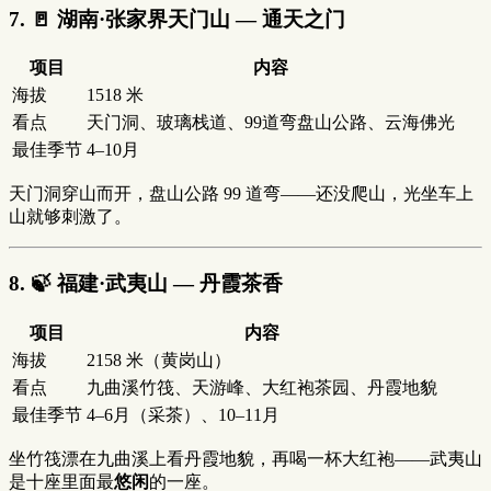
7. 🚪 湖南·张家界天门山 — 通天之门
项目
内容
海拔
1518 米
看点
天门洞、玻璃栈道、99道弯盘山公路、云海佛光
最佳季节
4–10月
天门洞穿山而开，盘山公路 99 道弯——还没爬山，光坐车上
山就够刺激了。
8. 🍃 福建·武夷山 — 丹霞茶香
项目
内容
海拔
2158 米（黄岗山）
看点
九曲溪竹筏、天游峰、大红袍茶园、丹霞地貌
最佳季节
4–6月（采茶）、10–11月
坐竹筏漂在九曲溪上看丹霞地貌，再喝一杯大红袍——武夷山
是十座里面最
悠闲
的一座。