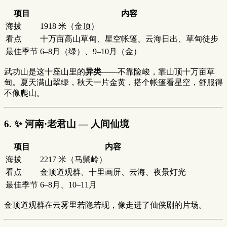
项目
内容
海拔
1918 米（金顶）
看点
十万亩高山草甸、星空帐篷、云海日出、草甸徒步
最佳季节
6–8月（绿）、9–10月（金）
武功山是这十座山里的
异类
——不靠险峻，靠山顶十万亩草
甸。夏天满山翠绿，秋天一片金黄，搭个帐篷看星空，舒服得
不像爬山。
6. ✨ 河南·老君山 — 人间仙境
项目
内容
海拔
2217 米（马鬃岭）
看点
金顶道观群、十里画屏、云海、夜景灯光
最佳季节
6–8月、10–11月
金顶道观群在云雾里若隐若现，像走进了仙侠剧的片场。