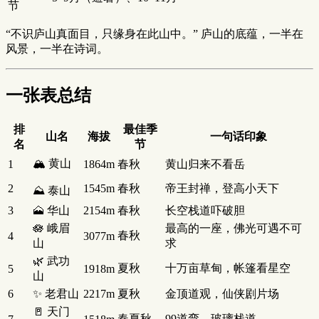
节
“不识庐山真面目，只缘身在此山中。” 庐山的底蕴，一半在
风景，一半在诗词。
一张表总结
排
最佳季
山名
海拔
一句话印象
名
节
🏔️ 黄山
1
1864m
春秋
黄山归来不看岳
2
1545m
春秋
帝王封禅，登高小天下
⛰️ 泰山
3
🗻 华山
2154m
春秋
长空栈道吓破胆
🪷 峨眉
最高的一座，佛光可遇不可
春秋
4
3077m
山
求
🌿 武功
夏秋
十万亩草甸，帐篷看星空
5
1918m
山
6
✨ 老君山
2217m
夏秋
金顶道观，仙侠剧片场
🚪 天门
春夏秋
99道弯，玻璃栈道