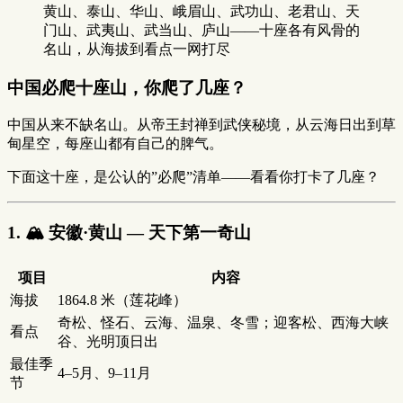
黄山、泰山、华山、峨眉山、武功山、老君山、天
门山、武夷山、武当山、庐山——十座各有风骨的
名山，从海拔到看点一网打尽
中国必爬十座山，你爬了几座？
中国从来不缺名山。从帝王封禅到武侠秘境，从云海日出到草
甸星空，每座山都有自己的脾气。
下面这十座，是公认的”必爬”清单——看看你打卡了几座？
1. 🏔️ 安徽·黄山 — 天下第一奇山
项目
内容
海拔
1864.8 米（莲花峰）
奇松、怪石、云海、温泉、冬雪；迎客松、西海大峡
看点
谷、光明顶日出
最佳季
4–5月、9–11月
节