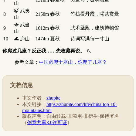
7
1518m
山
🍃 武夷
春秋
竹筏看丹霞，喝茶赏景
8
2158m
山
🪭 武当
春秋
武术圣殿，建筑博物馆
9
1612m
山
10
🌊 庐山
1474m
夏秋
诗词写满每一寸山
你爬过几座？反正我……先收藏再说。
🏃
参考文章：
中国必爬十座山，你爬了几座？
文档信息
本文作者：
zhupite
本文链接：
https://zhupite.com/life/china-top-10-
mountains.html
版权声明：自由转载-非商用-非衍生-保持署名
（
创意共享3.0许可证
）