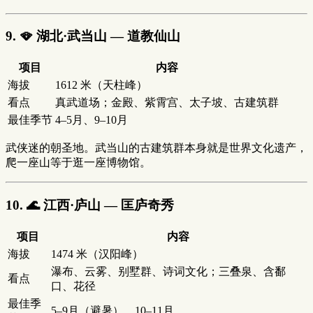
9. 🪭 湖北·武当山 — 道教仙山
项目
内容
海拔
1612 米（天柱峰）
看点
真武道场；金殿、紫霄宫、太子坡、古建筑群
最佳季节
4–5月、9–10月
武侠迷的朝圣地。武当山的古建筑群本身就是世界文化遗产，
爬一座山等于逛一座博物馆。
10. 🌊 江西·庐山 — 匡庐奇秀
项目
内容
海拔
1474 米（汉阳峰）
瀑布、云雾、别墅群、诗词文化；三叠泉、含鄱
看点
口、花径
最佳季
5–9月（避暑）、10–11月