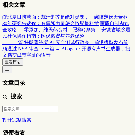
相关文章
皖北夏日捞蒜面：蒜汁荆芥是绝对灵魂，一碗搞定伏天食欲
30年研究告诉你：有氧和力量怎么搭配最科学
家庭自制肉丸
全攻略 — 零添加、纯天然食材，照样Q弹爽口
安徽省城乡居
民社保操作指南：医保缴费与养老保险
← 上一篇
特朗普签署 AI 安全测试行政令：前沿模型发布前
须通过 NSA 审查
下一篇 →
Abogen：开源有声书生成器，把
文档变成带字幕的语音
查看评论
文章目录
搜索
打开完整搜索
随便看看