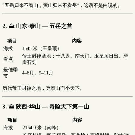
“五岳归来不看山，黄山归来不看岳”，这话不是白说的。
2. ⛰️ 山东·泰山 — 五岳之首
项目
内容
海拔
1545 米（玉皇顶）
帝王封禅圣地；十八盘、南天门、玉皇顶日出、摩
看点
崖石刻
最佳季
4–6月、9–11月
节
历代帝王封禅之地，登泰山而小天下。
3. 🗻 陕西·华山 — 奇险天下第一山
项目
内容
海拔
2154.9 米（南峰）