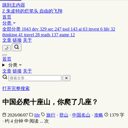
跳到主内容
Z
朱皮特的烂笔头
自由的飞翔
首页
分类
全部分类
1043
dev
329
sec
247
tool
143
ai
63
invest
6
life
32
thinking
41
travel
28
reads
137
game
12
文章
链接
关于
🌙
首页
分类
文章
链接
关于
✕
打开完整搜索
中国必爬十座山，你爬了几座？
2026/06/07
life
旅行
·
登山
·
中国名山
·
攻略
1379 字
· 约 4 分钟
阅读
...
次