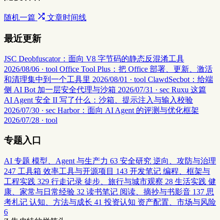
随机一篇
文章时间线
最近更新
JSC Deobfuscator：面向 V8 字节码的静态反混淆工具
2026/08/06 · tool
Office Tool Plus：把 Office 部署、更新、激活
和清理集中到一个工具里
2026/08/01 · tool
ClawdSecbot：给端
侧 AI Bot 加一层安全代理与沙箱
2026/07/31 · sec
Ruxu 这篇
AI Agent 安全 II 写了什么：沙箱、提示注入与输入校验
2026/07/30 · sec
Harbor：面向 AI Agent 的评测与优化框架
2026/07/28 · tool
专题入口
AI 专题
模型、Agent 与生产力
63
安全研究
逆向、攻防与治理
247
工具箱
效率工具与开源项目
143
开发笔记
编程、框架与
工程实践
329
行走记录
徒步、旅行与城市观察
28
生活实践
健
康、家常与日常经验
32
读书笔记
阅读、摘抄与书影音
137
思
考札记
认知、方法与成长
41
投资认知
资产配置、市场与风险
6