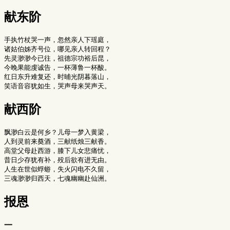
献东阶
手执竹杖哭一声，忽然亲人下瑶庭，

诸姑伯姊齐号位，哪见亲人转回程？

先灵渺渺今已往，祖德宗功裕后昆，

今晚果能虔诚告，一杯薄鲁一杯酸。

红日东升难复还，时晡光阴暮落山，

献西阶
飘渺白云是何乡？儿母一梦入黄梁，

人到灵前来奠酒，三献纸烛三献香。

高堂父母赴西游，膝下儿女悲痛忧，

昔日少存犹有补，殁后欲有进无由。

人生在世似蜉蝣，失火闪电不久留，

报恩
一