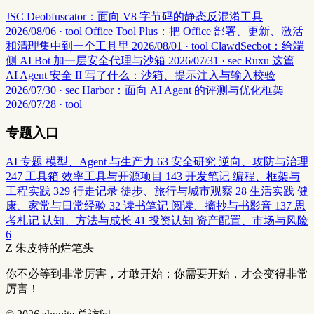
JSC Deobfuscator：面向 V8 字节码的静态反混淆工具
2026/08/06 · tool
Office Tool Plus：把 Office 部署、更新、激活
和清理集中到一个工具里
2026/08/01 · tool
ClawdSecbot：给端
侧 AI Bot 加一层安全代理与沙箱
2026/07/31 · sec
Ruxu 这篇
AI Agent 安全 II 写了什么：沙箱、提示注入与输入校验
2026/07/30 · sec
Harbor：面向 AI Agent 的评测与优化框架
2026/07/28 · tool
专题入口
AI 专题
模型、Agent 与生产力
63
安全研究
逆向、攻防与治理
247
工具箱
效率工具与开源项目
143
开发笔记
编程、框架与
工程实践
329
行走记录
徒步、旅行与城市观察
28
生活实践
健
康、家常与日常经验
32
读书笔记
阅读、摘抄与书影音
137
思
考札记
认知、方法与成长
41
投资认知
资产配置、市场与风险
6
Z
朱皮特的烂笔头
你不必等到非常厉害，才敢开始；你需要开始，才会变得非常
厉害！