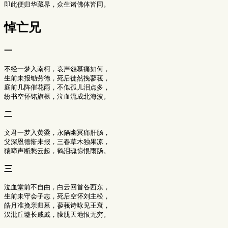
悼亡兄
一
不经一梦入南柯，哀声怨慕痛如何，

生前未报劬劳德，死后徒然挽蓼莪，

庭前几阵催花雨，不似孤儿泪点多，

二
文君一梦入黄梁，永隔幽冥痛肝肠，

父深恩德惭未报，三春草木独果凉，

三
泣血堂前不自由，白云回首各西东，

生前未守会子志，死后空怀刘主松，

皓月准挽亲归墓，蓼莪诗咏见王衰，
