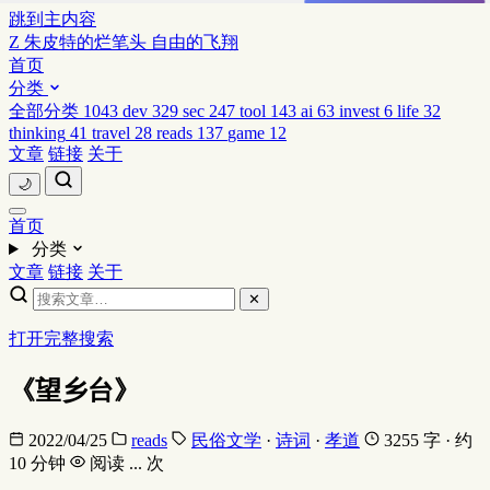
跳到主内容
Z
朱皮特的烂笔头
自由的飞翔
首页
分类
全部分类
1043
dev
329
sec
247
tool
143
ai
63
invest
6
life
32
thinking
41
travel
28
reads
137
game
12
文章
链接
关于
🌙
首页
分类
文章
链接
关于
✕
打开完整搜索
《望乡台》
2022/04/25
reads
民俗文学
·
诗词
·
孝道
3255 字 · 约
10 分钟
阅读
...
次