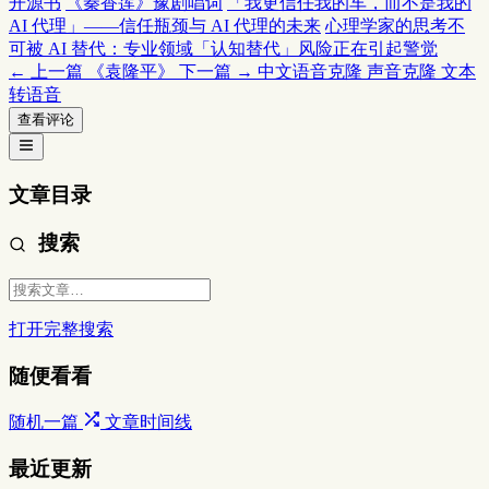
开源书
《秦香莲》豫剧唱词
「我更信任我的车，而不是我的
AI 代理」——信任瓶颈与 AI 代理的未来
心理学家的思考不
可被 AI 替代：专业领域「认知替代」风险正在引起警觉
← 上一篇
《袁隆平》
下一篇 →
中文语音克隆 声音克隆 文本
转语音
查看评论
文章目录
搜索
打开完整搜索
随便看看
随机一篇
文章时间线
最近更新