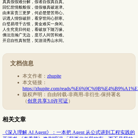
真真假假难分解，假者自假真自真。

回忆世情般般假，借假修真破迷津。

由来富贵三更梦，何必楚楚苦用心。

识透人情惊破胆，看穿世间心胆寒。

白璧易埋千古恨，黄金难买一身闲。

人生究竟归何处，看破放下随万缘。

佛法浩瀚广无边，度尽人间苦和难。

文档信息
本文作者：
zhupite
本文链接：
https://zhupite.com/reads/%E6%9C%9B%E4%B9%A1%
版权声明：自由转载-非商用-非衍生-保持署名
（
创意共享3.0许可证
）
相关文章
《深入理解 AI Agent》：一本把 Agent 从公式讲到工程实践的