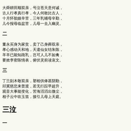
大舜耕田顺双亲，号泣苍天意何诚，

古人行孝真行孝，今人何敢比古人，

十月怀胎娘辛苦，三年乳哺母辛勤，

二
董永买身为家贫，卖了己身葬双亲，

孝心感动天和地，天遣仙女结朱陈，

羊羊已能知跪乳，岂可人儿不如禽，

三
丁兰刻木敬双亲，塑相供俸甚阴勤，

邱冀慈悲来普渡，若无行踪早超升，

观音大事能变化，苦海滔滔出微尘，

三泣
一