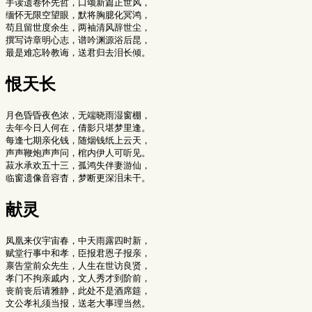
手读遗卷怀先哲，口颂新篇正世风，

缅怀无限空望眼，默将胸臆化冥鸿，

苟且留世度余生，两袖清风辞世尘，

撰写诗章明心志，谱吟渊源浴后昆，

恨天长
月色昏昏夜色浓，无端晓雨湿窗棚，

去年今日人何在，倩影只堪梦里逢。

每逢七期亲化钱，随烟钱纸上云天，

声声鞭炮声声问，棺内伊人可听见。

菽水承欢五十三，孤鸿失伴妻游仙，

献灵
凤凰来仪宇宙春，中天雨露四时新，

赋堂行事中和孝，臣报君恩子报亲，

禀告堂前众先生，人生在世访良贤，

孝门不拘亲戚内，文人秀才到阶前，

丧前丧后请雅静，此处不是酒席筵，
