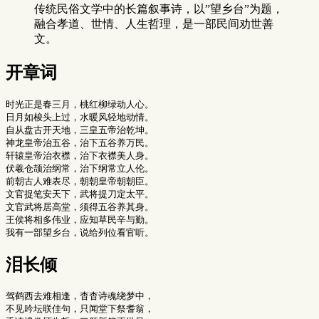
传统民俗文学中的长篇叙事诗，以”望乡台”为题，
融合孝道、世情、人生哲理，是一部民间劝世善
文。
开章词
时光正是春三月，桃红柳绿动人心。

日月如梭头上过，水暖风轻地动情。

自从盘古开天地，三皇五帝治乾坤。

神龙皇帝治五谷，治下五谷养万民。

轩辕皇帝治衣襟，治下衣襟美人身。

伏羲仓颉治纲常，治下纲常立人伦。

前朝古人难表尽，朝朝皇帝朝朝臣。

文官捉笔安天下，武将提刀定太平。

文官武将居高堂，须得五谷养其身。

王侯将相多伟业，应知草民辛与勤。

泪长倾
驾鹤西去难相逢，杳杳诗魂绕梦中，

不见吟坛联佳句，只闻堂下祭耆翁，
