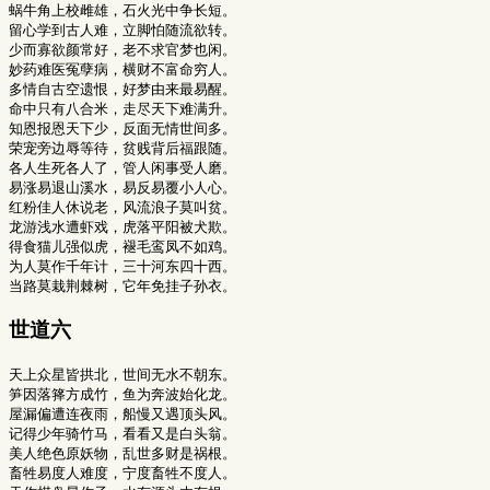
蜗牛角上校雌雄，石火光中争长短。

留心学到古人难，立脚怕随流欲转。

少而寡欲颜常好，老不求官梦也闲。

妙药难医冤孽病，横财不富命穷人。

多情自古空遗恨，好梦由来最易醒。

命中只有八合米，走尽天下难满升。

知恩报恩天下少，反面无情世间多。

荣宠旁边辱等待，贫贱背后福跟随。

各人生死各人了，管人闲事受人磨。

易涨易退山溪水，易反易覆小人心。

红粉佳人休说老，风流浪子莫叫贫。

龙游浅水遭虾戏，虎落平阳被犬欺。

得食猫儿强似虎，褪毛鸾凤不如鸡。

为人莫作千年计，三十河东四十西。

世道六
天上众星皆拱北，世间无水不朝东。

笋因落箨方成竹，鱼为奔波始化龙。

屋漏偏遭连夜雨，船慢又遇顶头风。

记得少年骑竹马，看看又是白头翁。

美人绝色原妖物，乱世多财是祸根。

畜牲易度人难度，宁度畜牲不度人。
