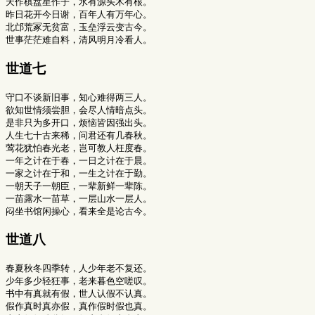
天作棋盘星作子，水有源头木有根。

昨日花开今日谢，百年人有万年心。

北邙荒冢无贫富，玉垒浮云变古今。

世道七
守口不谈新旧事，知心难得两三人。

欲知世情须尝胆，会尽人情暗点头。

是非只为多开口，烦恼皆因强出头。

人生七十古来稀，问君还有几春秋。

莺花犹怕春光老，岂可教人枉度春。

一年之计在于春，一日之计在于晨。

一家之计在于和，一生之计在于勤。

一朝天子一朝臣，一辈新鲜一辈陈。

一苗露水一苗草，一层山水一层人。

世道八
春夏秋冬四季转，人少年老不复还。

少年多少轻狂事，老来暮色空嗟叹。

书中有真就有假，世人认假不认真。

假作真时真亦假，真作假时假也真。
