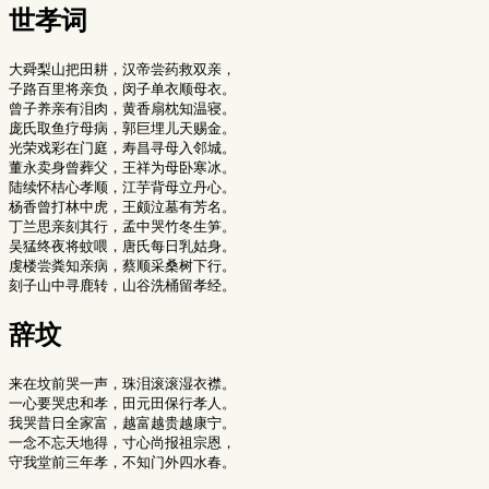
世孝词
大舜梨山把田耕，汉帝尝药救双亲，

子路百里将亲负，闵子单衣顺母衣。

曾子养亲有泪肉，黄香扇枕知温寝。

庞氏取鱼疗母病，郭巨埋儿天赐金。

光荣戏彩在门庭，寿昌寻母入邻城。

董永卖身曾葬父，王祥为母卧寒冰。

陆续怀桔心孝顺，江芋背母立丹心。

杨香曾打林中虎，王颇泣墓有芳名。

丁兰思亲刻其行，孟中哭竹冬生笋。

吴猛终夜将蚊喂，唐氏每日乳姑身。

虔楼尝粪知亲病，蔡顺采桑树下行。

辞坟
来在坟前哭一声，珠泪滚滚湿衣襟。

一心要哭忠和孝，田元田保行孝人。

我哭昔日全家富，越富越贵越康宁。

一念不忘天地得，寸心尚报祖宗恩，
