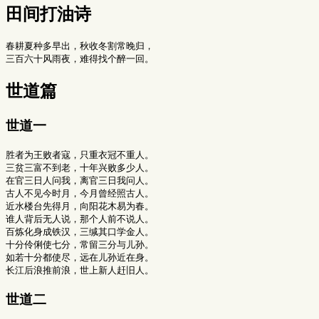
田间打油诗
春耕夏种多早出，秋收冬割常晚归，

世道篇
世道一
胜者为王败者寇，只重衣冠不重人。

三贫三富不到老，十年兴败多少人。

在官三日人问我，离官三日我问人。

古人不见今时月，今月曾经照古人。

近水楼台先得月，向阳花木易为春。

谁人背后无人说，那个人前不说人。

百炼化身成铁汉，三缄其口学金人。

十分伶俐使七分，常留三分与儿孙。

如若十分都使尽，远在儿孙近在身。

世道二