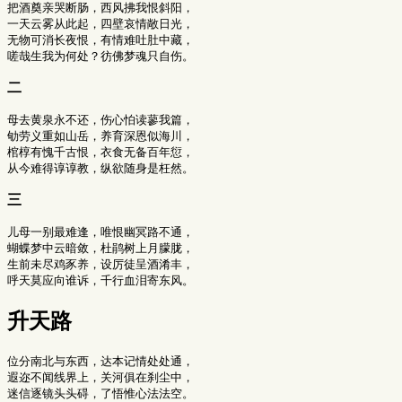
把酒奠亲哭断肠，西风拂我恨斜阳，

一天云雾从此起，四壁哀情敞日光，

无物可消长夜恨，有情难吐肚中藏，

二
母去黄泉永不还，伤心怕读蓼我篇，

劬劳义重如山岳，养育深恩似海川，

棺椁有愧千古恨，衣食无备百年愆，

三
儿母一别最难逢，唯恨幽冥路不通，

蝴蝶梦中云暗敛，杜鹃树上月朦胧，

生前未尽鸡豕养，设厉徒呈酒淆丰，

升天路
位分南北与东西，达本记情处处通，

遐迩不闻线界上，关河俱在刹尘中，

迷信逐镜头头碍，了悟惟心法法空。
