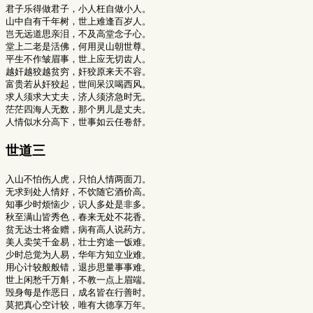
君子乐得做君子，小人枉自做小人。

山中自有千年树，世上难逢百岁人。

岂无远道思亲泪，不及高堂念子心。

堂上二老是活佛，何用灵山朝世尊。

平生不作皱眉事，世上应无切齿人。

越奸越狡越贫穷，奸狡原来天不容。

富贵若从奸狡起，世间呆汉喝西风。

求人须求大丈夫，济人须济急时无。

茫茫四海人无数，那个男儿是丈夫。

世道三
入山不怕伤人虎，只怕人情两面刀。

无求到处人情好，不饮随它酒价高。

知事少时烦恼少，识人多处是非多。

秋至满山皆秀色，春来无处不花香。

贫无达士将金赠，病有高人说药方。

美人卖笑千金易，壮士穷途一饭难。

少时总觉为人易，华年方知立业难。

用心计较般般错，退步思量事事难。

世上闲愁千万斛，不教一点上眉端。

毁身每是作恶日，成名皆在行善时。

莫把真心空计较，唯有大德享万年。
