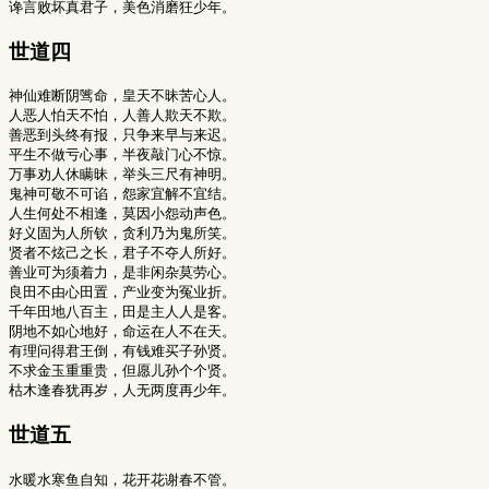
世道四
神仙难断阴骘命，皇天不昧苦心人。

人恶人怕天不怕，人善人欺天不欺。

善恶到头终有报，只争来早与来迟。

平生不做亏心事，半夜敲门心不惊。

万事劝人休瞒昧，举头三尺有神明。

鬼神可敬不可谄，怨家宜解不宜结。

人生何处不相逢，莫因小怨动声色。

好义固为人所钦，贪利乃为鬼所笑。

贤者不炫己之长，君子不夺人所好。

善业可为须着力，是非闲杂莫劳心。

良田不由心田置，产业变为冤业折。

千年田地八百主，田是主人人是客。

阴地不如心地好，命运在人不在天。

有理问得君王倒，有钱难买子孙贤。

不求金玉重重贵，但愿儿孙个个贤。

世道五
水暖水寒鱼自知，花开花谢春不管。
