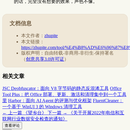
的话，完全没有想要的效果，声色不像。
文档信息
本文作者：
zhupite
本文链接：
https://zhupite.com/tool/%E4%B8%AD%E6%96%
版权声明：自由转载-非商用-非衍生-保持署名
（
创意共享3.0许可证
）
相关文章
JSC Deobfuscator：面向 V8 字节码的静态反混淆工具
Office
Tool Plus：把 Office 部署、更新、激活和清理集中到一个工具
里
Harbor：面向 AI Agent 的评测与优化框架
FluentCleaner：
一个基于 WinUI 3 的 Windows 清理工具
← 上一篇
《望乡台》
下一篇 →
《关于开展2022年电信和互
联网行业数据安全检查的通知》
查看评论