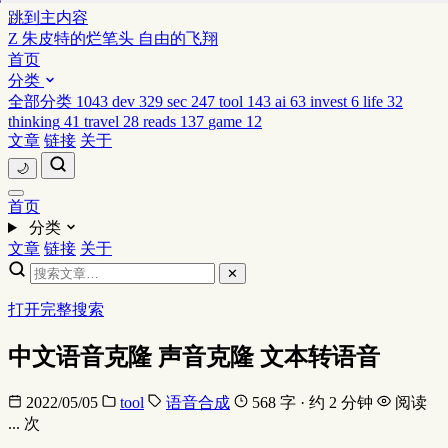
跳到主内容
Z
朱皮特的烂笔头
自由的飞翔
首页
分类
全部分类
1043
dev
329
sec
247
tool
143
ai
63
invest
6
life
32
thinking
41
travel
28
reads
137
game
12
文章
链接
关于
🌙
首页
分类
文章
链接
关于
✕
打开完整搜索
中文语音克隆 声音克隆 文本转语音
2022/05/05
tool
语音合成
568 字 · 约 2 分钟
阅读
...
次