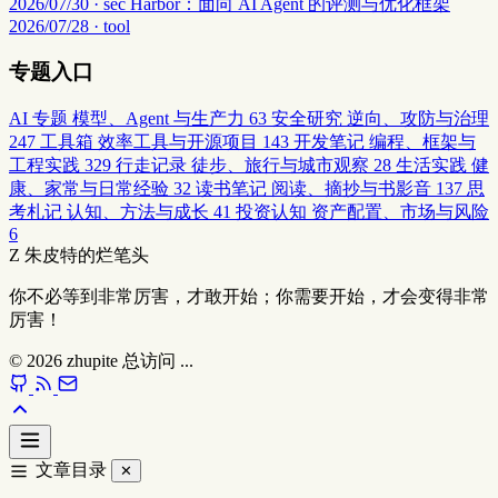
2026/07/30 · sec
Harbor：面向 AI Agent 的评测与优化框架
2026/07/28 · tool
专题入口
AI 专题
模型、Agent 与生产力
63
安全研究
逆向、攻防与治理
247
工具箱
效率工具与开源项目
143
开发笔记
编程、框架与
工程实践
329
行走记录
徒步、旅行与城市观察
28
生活实践
健
康、家常与日常经验
32
读书笔记
阅读、摘抄与书影音
137
思
考札记
认知、方法与成长
41
投资认知
资产配置、市场与风险
6
Z
朱皮特的烂笔头
你不必等到非常厉害，才敢开始；你需要开始，才会变得非常
厉害！
© 2026
zhupite
总访问
...
文章目录
✕