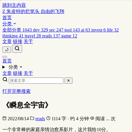
跳到主内容
Z
朱皮特的烂笔头
自由的飞翔
首页
分类
全部分类
1043
dev
329
sec
247
tool
143
ai
63
invest
6
life
32
thinking
41
travel
28
reads
137
game
12
文章
链接
关于
🌙
首页
分类
文章
链接
关于
✕
打开完整搜索
《瞬息全宇宙》
2022/08/14
reads
1114 字 · 约 4 分钟
阅读
...
次
一个非常棒的家庭亲情治愈系影片，这片我给10分。