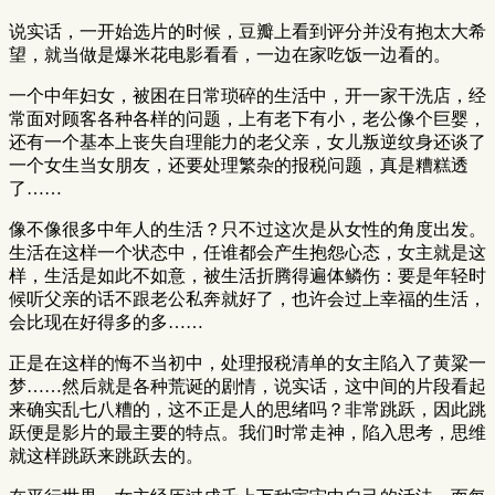
说实话，一开始选片的时候，豆瓣上看到评分并没有抱太大希
望，就当做是爆米花电影看看，一边在家吃饭一边看的。
一个中年妇女，被困在日常琐碎的生活中，开一家干洗店，经
常面对顾客各种各样的问题，上有老下有小，老公像个巨婴，
还有一个基本上丧失自理能力的老父亲，女儿叛逆纹身还谈了
一个女生当女朋友，还要处理繁杂的报税问题，真是糟糕透
了……
像不像很多中年人的生活？只不过这次是从女性的角度出发。
生活在这样一个状态中，任谁都会产生抱怨心态，女主就是这
样，生活是如此不如意，被生活折腾得遍体鳞伤：要是年轻时
候听父亲的话不跟老公私奔就好了，也许会过上幸福的生活，
会比现在好得多的多……
正是在这样的悔不当初中，处理报税清单的女主陷入了黄粱一
梦……然后就是各种荒诞的剧情，说实话，这中间的片段看起
来确实乱七八糟的，这不正是人的思绪吗？非常跳跃，因此跳
跃便是影片的最主要的特点。我们时常走神，陷入思考，思维
就这样跳跃来跳跃去的。