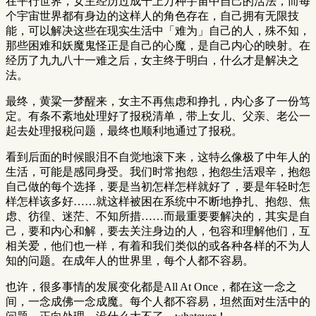
在平行世界，女主经历过成千上万种宇宙中自己的活法，而每
个宇宙世界都有身边的这样人的角色存在，自己拥有无限技
能，可以解决这些在现实生活中「难为」自己的人，殊不知，
那些困难和妖魔鬼怪正是自己的心魔，是自己内心的映射。在
经历了九九八十一难之后，女主终于明白，什么才是解决之
法。
最终，黄粱一梦醒来，女主不再焦虑和挣扎，内心多了一份笃
定。有条不紊地处理好了报税清单，带上女儿、父亲、老公一
起去处理报税问题，最终也顺利地通过了报税。
看到后面的时候眼泪不自觉地滚下来，这特么像极了中年人的
生活，可能是感同身受。我们时常抱怨，抱怨生活艰辛，抱怨
自己做的每个选择，要是当初怎样怎样就好了，要是年轻时怎
样怎样该多好……就这样被困在系统中不断地挣扎、抱怨、焦
虑、彷徨、迷茫、不知所措……而最重要要解决的，其实是自
己，要和内心和解，要去关注身边的人，包容和理解他们，互
相关爱，他们也一样，有着和我们类似的或各种各样的不为人
知的问题。在成年人的世界里，每个人都不容易。
也许，很多事情的发展变化都是All At Once，都在这一念之
间，一念成佛一念成魔。每个人都不容易，坦然面对生活中的