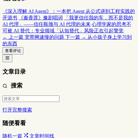
《深入理解 AI Agent》：一本把 Agent 从公式讲到工程实践的
开源书
《秦香莲》豫剧唱词
「我更信任我的车，而不是我的
AI 代理」——信任瓶颈与 AI 代理的未来
心理学家的思考不
可被 AI 替代：专业领域「认知替代」风险正在引起警觉
← 上一篇
宽带网速慢的问题
下一篇 →
从小孩子身上学习到
的东西
查看评论
文章目录
搜索
打开完整搜索
随便看看
随机一篇
文章时间线