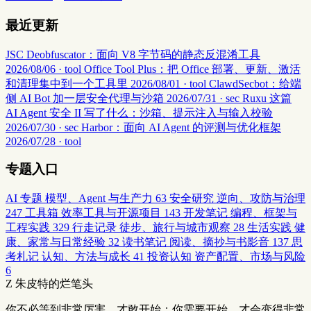
最近更新
JSC Deobfuscator：面向 V8 字节码的静态反混淆工具
2026/08/06 · tool
Office Tool Plus：把 Office 部署、更新、激活
和清理集中到一个工具里
2026/08/01 · tool
ClawdSecbot：给端
侧 AI Bot 加一层安全代理与沙箱
2026/07/31 · sec
Ruxu 这篇
AI Agent 安全 II 写了什么：沙箱、提示注入与输入校验
2026/07/30 · sec
Harbor：面向 AI Agent 的评测与优化框架
2026/07/28 · tool
专题入口
AI 专题
模型、Agent 与生产力
63
安全研究
逆向、攻防与治理
247
工具箱
效率工具与开源项目
143
开发笔记
编程、框架与
工程实践
329
行走记录
徒步、旅行与城市观察
28
生活实践
健
康、家常与日常经验
32
读书笔记
阅读、摘抄与书影音
137
思
考札记
认知、方法与成长
41
投资认知
资产配置、市场与风险
6
Z
朱皮特的烂笔头
你不必等到非常厉害，才敢开始；你需要开始，才会变得非常