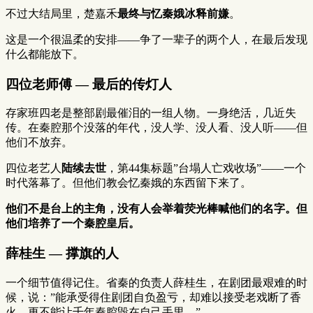
不过大结局里，楚嘉禾
最终与忆秦娥冰释前嫌
。
这是一个很温柔的安排——争了一辈子的两个人，在最后发现
什么都能放下。
四位老师傅 — 最后的传灯人
存家班四老是整部剧最催泪的一组人物。一身绝活，几近失
传。在秦腔那个没落的年代，没人学、没人看、没人听——但
他们不放弃。
四位老艺人
陆续去世
，第44集标题”台塌人亡戏收场”——一个
时代落幕了。但他们教会忆秦娥的东西留下来了。
他们不是台上的主角，没有人会举着荧光棒喊他们的名字。但
他们培养了一个秦腔皇后。
薛桂生 — 撑旗的人
一个细节值得记住。省秦的负责人薛桂生，在剧团最艰难的时
候，说：”能承受得住剧团自负盈亏，却难以接受老戏断了香
火，更不能让千年秦腔毁在自己手里。”