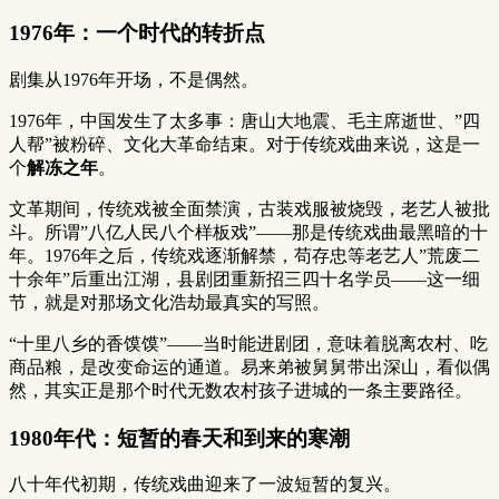
1976年：一个时代的转折点
剧集从1976年开场，不是偶然。
1976年，中国发生了太多事：唐山大地震、毛主席逝世、”四
人帮”被粉碎、文化大革命结束。对于传统戏曲来说，这是一
个
解冻之年
。
文革期间，传统戏被全面禁演，古装戏服被烧毁，老艺人被批
斗。所谓”八亿人民八个样板戏”——那是传统戏曲最黑暗的十
年。1976年之后，传统戏逐渐解禁，苟存忠等老艺人”荒废二
十余年”后重出江湖，县剧团重新招三四十名学员——这一细
节，就是对那场文化浩劫最真实的写照。
“十里八乡的香馍馍”——当时能进剧团，意味着脱离农村、吃
商品粮，是改变命运的通道。易来弟被舅舅带出深山，看似偶
然，其实正是那个时代无数农村孩子进城的一条主要路径。
1980年代：短暂的春天和到来的寒潮
八十年代初期，传统戏曲迎来了一波短暂的复兴。