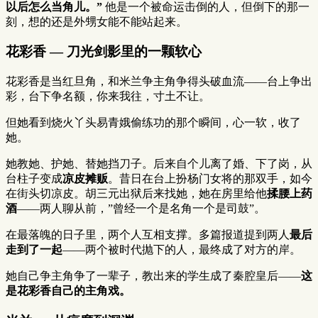
以后怎么当角儿。”
他是一个被命运击倒的人，但倒下的那一
刻，想的还是外甥女能不能站起来。
花彩香 — 刀光剑影里的一颗软心
花彩香是当红旦角，和米兰争主角争得头破血流——台上争出
彩，台下争名额，你来我往，寸土不让。
但她看到烧火丫头易青娥偷练功的那个瞬间，心一软，收了
她。
她教她、护她、替她挡刀子。后来自个儿离了婚、下了岗，从
台柱子变成
凉皮摊贩
。昔日在台上扮杨门女将的那双手，如今
在街头切凉皮。胡三元出狱后来找她，她在房里给他
揉腰上药
酒
——两人聊从前，”曾经一个是名角一个是司鼓”。
在最落魄的日子里，两个人互相支撑。多篇报道提到两人
最后
走到了一起
——两个被时代抛下的人，最终成了对方的岸。
她自己争主角争了一辈子，教出来的学生成了秦腔皇后——
这
是花彩香自己的主角戏。