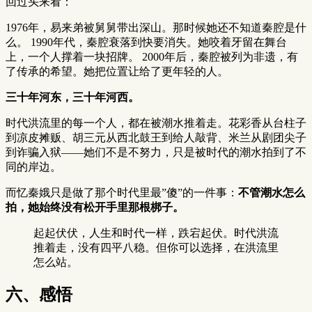
回过头来看：
1976年，易来弟被舅舅带出深山。那时候她还不知道秦腔是什
么。 1990年代，秦腔衰落到快要消失。她咬着牙留在舞台
上，一个人撑着一块招牌。 2000年后，秦腔被列为非遗，有
了传承的希望。她把位置让给了更年轻的人。
三十年河东，三十年河西。
时代洪流里的每一个人，都在被潮水推着走。花彩香从台柱子
到凉皮摊贩、胡三元从西北鼓王到给人敲背、米兰从剧团尖子
到诈骗入狱——她们不是不努力，只是被时代的潮水拍到了不
同的岸边。
而忆秦娥只是做了那个时代里最”傻”的一件事：
不管潮水怎么
拍，她始终没有松开手里那根梆子。
起起伏伏，人生和时代一样，跌宕起伏。时代洪流
推着走，没有四平八稳。但你可以选择，在洪流里
怎么站。
六、感悟