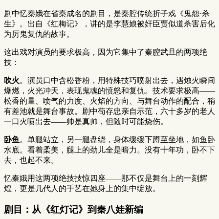
剧中忆秦娥在省秦成名的剧目，是秦腔传统折子戏《鬼怨·杀
生》。出自《红梅记》，讲的是李慧娘被奸臣贾似道杀害后化
为厉鬼复仇的故事。
这出戏对演员的要求极高，因为它集中了秦腔武旦的两项绝
技：
吹火
。演员口中含松香粉，用特殊技巧喷射出去，遇烛火瞬间
爆燃，火光冲天，表现鬼魂的愤怒和复仇。技术要求极高——
松香的量、喷气的力度、火焰的方向、与舞台动作的配合，稍
有差池就是舞台事故。剧中苟存忠亲自示范，六十多岁的老人
一口火喷出去——帅是真帅，但随时可能烧伤。
卧鱼
。单腿站立，另一腿盘绕，身体缓缓下蹲至坐地，如鱼卧
水底。看着柔美，腿上的劲儿全是暗力。没有十年功，卧不下
去，也起不来。
忆秦娥用这两项绝技技惊四座——那不仅是舞台上的一刻辉
煌，更是几代人的手艺在她身上的集中绽放。
剧目：从《红灯记》到秦八娃新编