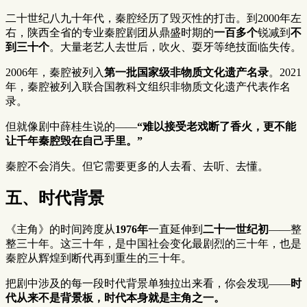
二十世纪八九十年代，秦腔经历了毁灭性的打击。到2000年左
右，陕西全省的专业秦腔剧团从鼎盛时期的
一百多个
锐减到
不
到三十个
。大量老艺人去世后，吹火、耍牙等绝技面临失传。
2006年，秦腔被列入
第一批国家级非物质文化遗产名录
。2021
年，秦腔被列入联合国教科文组织非物质文化遗产代表作名
录。
但就像剧中薛桂生说的——
“难以接受老戏断了香火，更不能
让千年秦腔毁在自己手里。”
秦腔不会消失。但它需要更多的人去看、去听、去懂。
五、时代背景
《主角》的时间跨度从
1976年
一直延伸到
二十一世纪初
——整
整三十年。这三十年，是中国社会变化最剧烈的三十年，也是
秦腔从辉煌到断代再到重生的三十年。
把剧中涉及的每一段时代背景单独拉出来看，你会发现——
时
代从来不是背景板，时代本身就是主角之一。