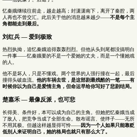
忆秦娥继续往前走，越走越高；封潇潇南下，离开了秦腔，两
人再也不曾交汇。此后关于他的消息越来越少——
不是每个主
角都能走到最后。
刘红兵 — 爱到极致
热烈执拗，追忆秦娥追得轰轰烈烈。但他从头到尾都没搞明白
一件事——忆秦娥要的不是一个爱她的丈夫，而是一个懂她戏
的人。
他不是坏人，只是不懂戏。两个世界的人强行撞在一起，最后
撞得头破血流。
他的车祸去世，是这部剧最残酷的一笔——有
时候你以为自己是爱情主角，但命运早给你写好了悲剧结局。
楚嘉禾 — 最像反派，也可悲
长得美、条件好，本可以成为自己的主角。但她把忆秦娥当成
了敌人，把竞争当成了全部生命。散布谣言、使绊子——无所
不用其极。但越这样越显得可怜——
因为一个人如果只能靠贬
低别人来证明自己，她的格局也就只有那么大了。