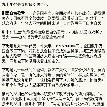
九十年代是秦腔最冷的年代。
剧团自负盈亏
——这是国有文艺院团改革的核心政策。说得通
俗点：国家不再全额拨款，剧团得自己养活自己。但对于一个
观众流失、年轻人不学的剧种来说，自作盈亏等于自生自灭。
剧中薛桂生”能承受得住剧团自负盈亏，却难以接受老戏断了
香火”——这句话的背景就是这场改革。
下岗潮
是九十年代另一件大事。1997-2000年间，全国数千万
国企职工下岗。花彩香从台柱子变成凉皮摊贩、胡三元出狱后
去给人敲背、米兰离团嫁人后走向诈骗——这些角色的命运，
无一不是被下岗潮裹挟着往前走的。
下海
是九十年代的关键词。剧团不景气，演员纷纷转行。有的
去南方做生意，有的嫁人隐退，有的像米兰一样走向深渊。忆
秦娥不是没有动摇——但她选择留下来。她的坚持，恰恰反衬
出那个时代多少人忍痛离开了自己热爱的事业。
彼时的深圳已经从边陲小镇变成了改革开放的前沿阵地。”去
深圳”在无数中国人心中等同于”去闯一闯”。剧中虽然没有直
接出现深圳，但那种”南下”、”闯荡”的氛围无处不在。封潇潇