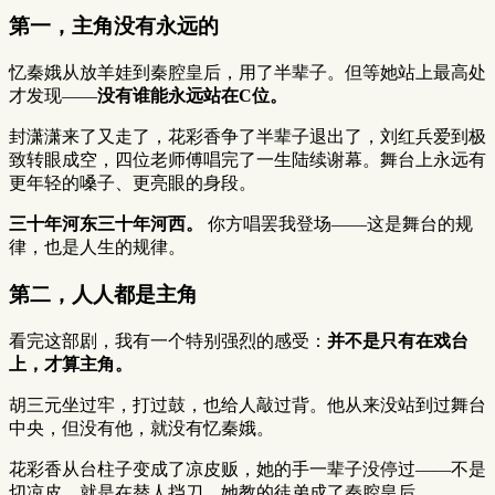
第一，主角没有永远的
忆秦娥从放羊娃到秦腔皇后，用了半辈子。但等她站上最高处
才发现——
没有谁能永远站在C位。
封潇潇来了又走了，花彩香争了半辈子退出了，刘红兵爱到极
致转眼成空，四位老师傅唱完了一生陆续谢幕。舞台上永远有
更年轻的嗓子、更亮眼的身段。
三十年河东三十年河西。
你方唱罢我登场——这是舞台的规
律，也是人生的规律。
第二，人人都是主角
看完这部剧，我有一个特别强烈的感受：
并不是只有在戏台
上，才算主角。
胡三元坐过牢，打过鼓，也给人敲过背。他从来没站到过舞台
中央，但没有他，就没有忆秦娥。
花彩香从台柱子变成了凉皮贩，她的手一辈子没停过——不是
切凉皮，就是在替人挡刀。她教的徒弟成了秦腔皇后。