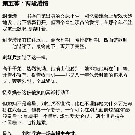
第五幕：两段感情
封潇潇
——书香门第出身的文武小生，和忆秦娥台上配戏天造
地设，台下情窦初开。但两个当红演员的爱情，在那个年代注
定被无数双眼睛盯着。
封潇潇没有扛住压力。倒仓时期、被排挤时期、四面楚歌时
——他退缩了。最终南下，离开了秦腔。
刘红兵
接过了这一棒。
高干子弟，热烈执拗。她演出他必到，她排练他就在门口等。
开着小轿车、提着收音机——那是八十年代最时髦的追求方
式，轰轰烈烈，全城皆知。
忆秦娥被这份偏执的真诚打动了。
但婚姻不是追星。刘红兵不懂戏，他也不理解她为什么要把命
搭在戏台上。他要一个妻子、一个可以在别人面前炫耀的”秦
腔皇后”；她需要一个懂她”戏比天大”的人。两个世界挤在一
个屋檐下，越拧越紧。
最终——
刘红兵在一场车祸中去世。