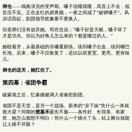
倒仓
——戏曲演员的变声期。嗓子说哑就哑，高音上不去，低
音压不实。正在走红的易青娥，一夜之间成了”破锣嗓子”。风
凉话四起，剧团领导犹豫要不要换人。
但老师们没有放弃她。苟存忠说：”嗓子好是天赋，嗓子坏了
才是功夫。你以为好角儿怎么来的？都是哑过的人。”
她咬着牙，从最基础的吊嗓重新练。练到嗓子出血，练到嘴巴
长泡。后来，嗓子不仅恢复了，还比以前更宽、更亮、更有味
儿。
倒仓的这关，她扛住了。
第四幕：省团争霸
破蒙戏之后，忆秦娥被调入省秦腔剧团。
省团不是天堂，是另一个战场。新来的”乡下妹”凭什么一来就
挑大梁？同期的
楚嘉禾
最先不服——条件好、长得美、有家
世，她怎么都想不明白：凭什么一个烧火丫头，站上舞台就能
让人移不开眼？