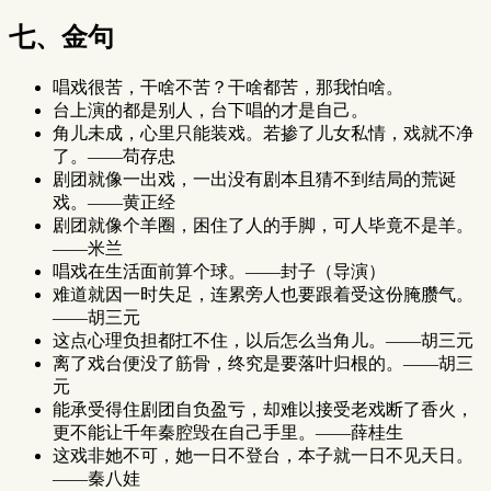
七、金句
唱戏很苦，干啥不苦？干啥都苦，那我怕啥。
台上演的都是别人，台下唱的才是自己。
角儿未成，心里只能装戏。若掺了儿女私情，戏就不净
了。——苟存忠
剧团就像一出戏，一出没有剧本且猜不到结局的荒诞
戏。——黄正经
剧团就像个羊圈，困住了人的手脚，可人毕竟不是羊。
——米兰
唱戏在生活面前算个球。——封子（导演）
难道就因一时失足，连累旁人也要跟着受这份腌臜气。
——胡三元
这点心理负担都扛不住，以后怎么当角儿。——胡三元
离了戏台便没了筋骨，终究是要落叶归根的。——胡三
元
能承受得住剧团自负盈亏，却难以接受老戏断了香火，
更不能让千年秦腔毁在自己手里。——薛桂生
这戏非她不可，她一日不登台，本子就一日不见天日。
——秦八娃