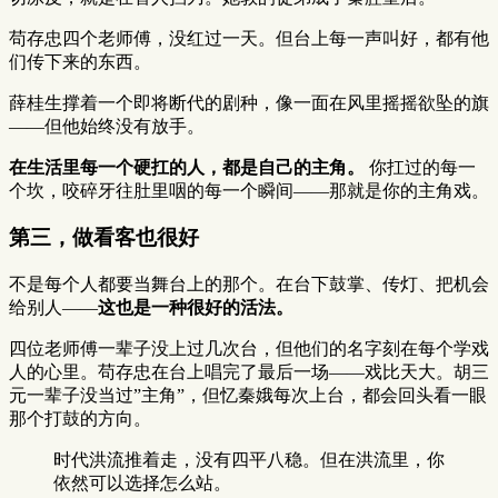
苟存忠四个老师傅，没红过一天。但台上每一声叫好，都有他
们传下来的东西。
薛桂生撑着一个即将断代的剧种，像一面在风里摇摇欲坠的旗
——但他始终没有放手。
在生活里每一个硬扛的人，都是自己的主角。
你扛过的每一
个坎，咬碎牙往肚里咽的每一个瞬间——那就是你的主角戏。
第三，做看客也很好
不是每个人都要当舞台上的那个。在台下鼓掌、传灯、把机会
给别人——
这也是一种很好的活法。
四位老师傅一辈子没上过几次台，但他们的名字刻在每个学戏
人的心里。苟存忠在台上唱完了最后一场——戏比天大。胡三
元一辈子没当过”主角”，但忆秦娥每次上台，都会回头看一眼
那个打鼓的方向。
时代洪流推着走，没有四平八稳。但在洪流里，你
依然可以选择怎么站。