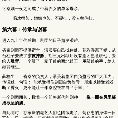
忆秦娥一夜之间成了带着养女的单亲母亲。
唱戏很苦，婚姻也苦。不硬扛，没人替你扛。
第六幕：传承与谢幕
进入九十年代后期，剧团的日子越发艰难。
省秦剧团不提供宿舍，演员要自己找住处。花彩香离了婚，从
台柱子变成了
凉皮摊贩
。胡三元出狱后没有剧团愿意收他，去
给人
敲背
。一个敲了一辈子鼓的西北鼓王，用敲鼓的手，给人
敲背维生。
薛桂生——省秦的负责人，承受着剧团自负盈亏的巨大压力，
他说过一句话：”能承受得住剧团自负盈亏，却难以接受老戏
断了香火，更不能让千年秦腔毁在自己手里。”
一个剧团团长，撑着一个即将断代的剧种——
像一面在风里摇
摇欲坠的旗。
与此同时，存家班的老艺人们也陆续走了。苟存忠的身体一日