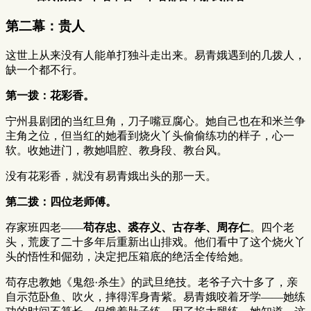
第二幕：贵人
这世上从来没有人能单打独斗走出来。易青娥遇到的几拨人，
缺一个都不行。
第一拨：花彩香。
宁州县剧团的当红旦角，刀子嘴豆腐心。她自己也在和米兰争
主角之位，但当红的她看到烧火丫头偷偷练功的样子，心一
软。收她进门，教她唱腔、教身段、教台风。
没有花彩香，就没有易青娥出头的那一天。
第二拨：四位老师傅。
存家班四老——
苟存忠、裘存义、古存孝、周存仁
。四个老
头，荒废了二十多年后重新出山排戏。他们看中了这个烧火丫
头的悟性和倔劲，决定把压箱底的绝活全传给她。
苟存忠教她《鬼怨·杀生》的武旦绝技。老爷子六十多了，亲
自示范卧鱼、吹火，摔得浑身青紫。易青娥咬着牙学——她练