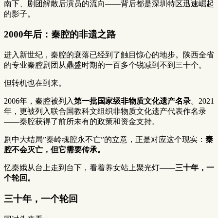
南下、剧团解散后演员的流向——背后都是深圳特区迅速崛起
的影子。
2000年后：秦腔的非遗之路
进入新世纪，秦腔的衰落已经到了触目惊心的地步。陕西全省
的专业秦腔剧团从鼎盛时期的一百多个锐减到不到三十个。
但转机也在到来。
2006年，秦腔被列入
第一批国家级非物质文化遗产名录
。2021
年，更被列入联合国教科文组织非物质文化遗产代表作名录
——秦腔获得了前所未有的政策和资金支持。
剧中大结局”秦岭魂腔永不亡”的立意，正是对应这个现实：
秦
腔不会灭亡，但它需要传承。
忆秦娥从台上走到台下，看着养女站上聚光灯——
三十年，一
个轮回。
三十年，一个轮回