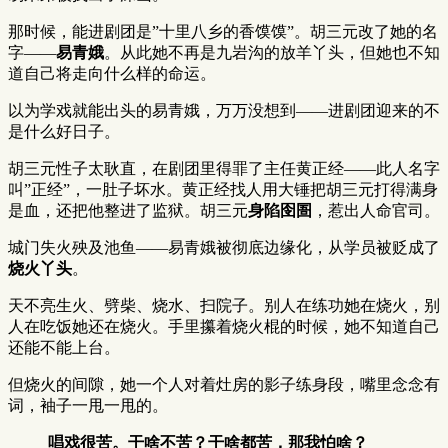
那时候，能进剧团是”十里八乡的香馍馍”。胡三元改了她的名
字——
易青娥
。从此她不再是九岩沟的放羊丫头，但她也不知
道自己将走向什么样的命运。
以为学戏就能出头的易青娥，万万没想到——进剧团迎来的不
是什么好日子。
胡三元性子太耿直，在剧团里得罪了主任黄正经——此人名字
叫”正经”，一肚子坏水。黄正经找人用大锤把胡三元打得满身
是血，还把他整进了监狱。胡三元
身陷囹圄
，惹出人命官司。
城门失火殃及池鱼——易青娥被彻底边缘化，从学员被贬成了
烧火丫头
。
天不亮生火、劈柴、烧水、扫院子。别人在练功她在烧火，别
人在吃饭她还在烧火。手里攥着烧火棍的时候，她不知道自己
还能不能上台。
但烧火的间隙，她一个人对着灶房的影子练身段，嘴里念念有
词，袖子一甩一甩的。
唱戏很苦。干啥不苦？干啥都苦，那我怕啥？