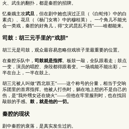
火、武生的翻扑，都是秦腔的招牌。
忆秦娥主攻
武旦
，但在剧中她也演过正旦（《白蛇传》中的白
素贞）、花旦（《杨门女将》中的穆桂英）。一个角儿不能光
会一类戏，秦腔的好角儿，得”文武昆乱不挡”——啥都能来。
司鼓：胡三元手里的”戏胆”
胡三元是司鼓，观众最容易忽略但戏班子里最重要的位置。
在秦腔乐队中，
司鼓就是指挥
。板鼓一敲，全队跟着走；鼓点
一变，演员的唱腔、身段都得跟着变。一场戏能不能出彩，一
半在台上，一半在鼓上。
胡三元被人叫做”西北鼓王”——这个称号的分量，相当于交响
乐团里的首席指挥。他被人打伤时，躺在地上想的不是自己的
伤，是”我外甥女还在烧火”——但他在牢里服刑时，也在找回
敲鼓的手感。
鼓，就是他的一切。
秦腔的现状
剧中秦腔的衰落，是真实发生过的。