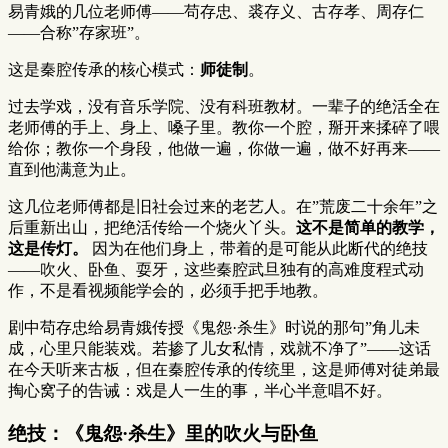
易青娥的几位老师傅——苟存忠、裘存义、古存孝、周存仁
——合称”存家班”。
这是秦腔传承的核心模式：
师徒制
。
过去学戏，没有音乐学院、没有科班教材。一辈子的绝活全在
老师傅的手上、身上、嗓子里。教你一个腔，掰开来揉碎了喂
给你；教你一个身段，他做一遍，你做一遍，做不好再来——
直到他满意为止。
这几位老师傅都是旧社会过来的老艺人。在”荒废二十余年”之
后重新出山，把绝活传给一个烧火丫头。
这不是简单的教学，
这是传灯。
因为在他们身上，带着的是可能从此断代的绝技
——吹火、卧鱼、耍牙，这些秦腔武旦独有的高难度程式动
作，不是看视频能学会的，必须手把手地教。
剧中苟存忠给易青娥传授《鬼怨·杀生》时说的那句”角儿未
成，心里只能装戏。若掺了儿女私情，戏就不净了”——这话
在今天听来古板，但在秦腔传承的传统里，这是师傅对徒弟最
掏心窝子的告诫：戏是人一生的事，半心半意唱不好。
绝技：《鬼怨·杀生》里的吹火与卧鱼