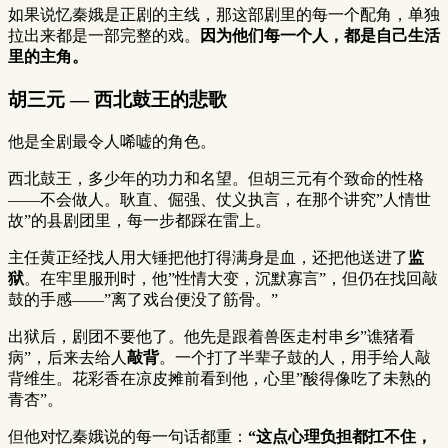
如果说忆秦娥是正剧的主线，那这部剧里的每一个配角，单独
拉出来都是一部完整的戏。
因为他们每一个人，都是自己生活
里的主角。
胡三元 — 西北鼓王的悲歌
他是全剧最令人唏嘘的角色。
西北鼓王，多少年的功力和名望。但胡三元有个致命的性格
——不会做人。耿直、倔强、仗义执言，在那个讲究”人情世
故”的县剧团里，每一步都踩在雷上。
主任黄正经找人用大锤把他打得满身是血，还把他送进了
监
狱
。在牢里服刑时，他”性情大变，沉默寡言”，但仍在找回敲
鼓的手感——”离了戏台便没了筋骨。”
出狱后，剧团不要他了。他先是跟着兽医走村串乡”谯猪看
病”，后来去给人
敲背
。一个打了半辈子鼓的人，用手给人敲
背维生。花彩香在凉皮摊前看到他，心里”酸得像吃了未熟的
青杏”。
但他对忆秦娥说的每一句话都重：
“这点心理负担都扛不住，