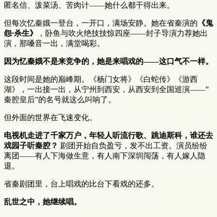
匿名信、泼菜汤、苦肉计——她什么都干得出来。
但每次忆秦娥一登台，一开口，满场安静。她在省秦演的
《鬼
怨·杀生》
，卧鱼与吹火绝技技惊四座——封子导演力荐她出
演，那嗓音一出，满堂喝彩。
因为忆秦娥不是来竞争的，她是来唱戏的——这口气不一样。
这段时间是她的巅峰期。《杨门女将》《白蛇传》《游西
湖》，一出接一出，从宁州到西安，从西安到全国巡演——”
秦腔皇后”的名号就这么叫响了。
但外面的世界在飞速变化。
电视机走进了千家万户，年轻人听流行歌、跳迪斯科，谁还去
戏园子听秦腔？
剧团开始自负盈亏，发不出工资。演员纷纷
离团——有人下海做生意，有人南下深圳闯荡，有人嫁人隐
退。
省秦剧团里，台上唱戏的比台下看戏的还多。
乱世之中，她继续唱。