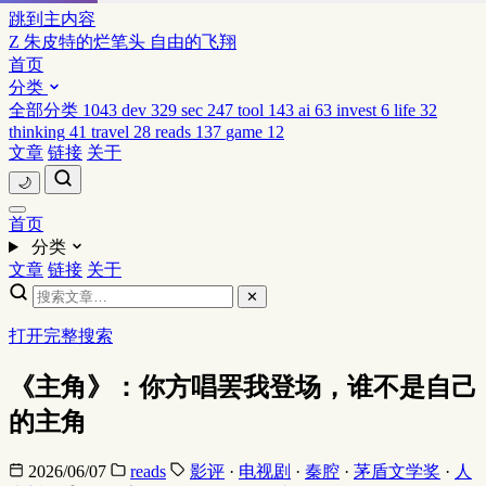
跳到主内容
Z
朱皮特的烂笔头
自由的飞翔
首页
分类
全部分类
1043
dev
329
sec
247
tool
143
ai
63
invest
6
life
32
thinking
41
travel
28
reads
137
game
12
文章
链接
关于
🌙
首页
分类
文章
链接
关于
✕
打开完整搜索
《主角》：你方唱罢我登场，谁不是自己
的主角
2026/06/07
reads
影评
·
电视剧
·
秦腔
·
茅盾文学奖
·
人