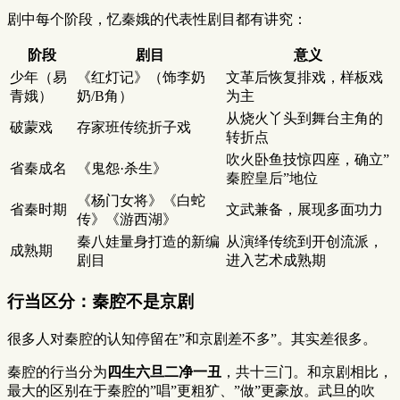
剧中每个阶段，忆秦娥的代表性剧目都有讲究：
阶段
剧目
意义
少年（易
《红灯记》（饰李奶
文革后恢复排戏，样板戏
青娥）
奶/B角）
为主
从烧火丫头到舞台主角的
破蒙戏
存家班传统折子戏
转折点
吹火卧鱼技惊四座，确立”
省秦成名
《鬼怨·杀生》
秦腔皇后”地位
《杨门女将》《白蛇
省秦时期
文武兼备，展现多面功力
传》《游西湖》
秦八娃量身打造的新编
从演绎传统到开创流派，
成熟期
剧目
进入艺术成熟期
行当区分：秦腔不是京剧
很多人对秦腔的认知停留在”和京剧差不多”。其实差很多。
秦腔的行当分为
四生六旦二净一丑
，共十三门。和京剧相比，
最大的区别在于秦腔的”唱”更粗犷、”做”更豪放。武旦的吹