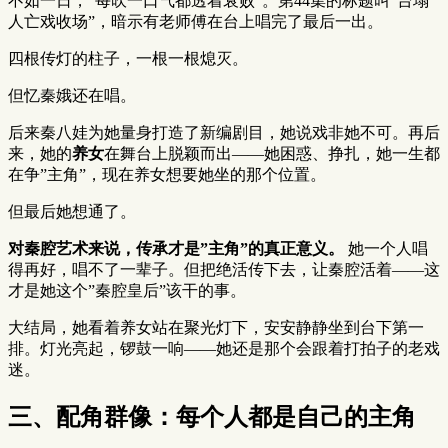
不如一日，”每吹一口气都透着衰败”。第44集的标题叫”台塌
人亡戏收场”，暗示有老师傅在台上唱完了最后一出。
四根传灯的柱子，一根一根熄灭。
但忆秦娥还在唱。
后来秦八娃为她量身打造了新编剧目，她说戏非她不可。再后
来，她的
养女
在舞台上脱颖而出——她困惑、挣扎，她一生都
在争”主角”，现在养女想要她坐的那个位置。
但最后她想通了。
对秦腔艺术来说，传承才是”主角”的真正意义。
她一个人唱
得再好，唱不了一辈子。但把绝活传下去，让秦腔活着——这
才是她这个”秦腔皇后”该干的事。
大结局，她看着养女站在聚光灯下，安安静静坐到台下第一
排。灯光亮起，锣鼓一响——她还是那个会跟着打拍子的老戏
迷。
三、配角群像：每个人都是自己的主角