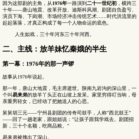
因为这部剧的主角，从
1976年
一路演到
二十一世纪初
，横跨三
十年——唐山地震、改革开放、迪斯科风潮、剧团自负盈亏、
演员下海、下岗潮、市场经济冲击传统艺术……时代洪流里的
起起落落，才真正构成了每一个人物命运的底色。
人生如戏，三十年河东三十年河西。
二、主线：放羊妹忆秦娥的半生
第一幕：1976年的那一声锣
故事从1976年说起。
那一年，唐山大地震，毛主席逝世。陕南九岩沟的深山里，一
个叫
易来弟
的放羊丫头正在山坡上发呆。家里穷得叮当响，母
亲重男轻女，已经动了把她送人的心思。
舅舅胡三元——宁州县剧团的传奇司鼓手，人称”西北鼓王”
——回了一趟老家，跟姐姐说：”让孩子跟我学戏去。剧团招
新，三十个名额，吃商品粮。”
易来弟被拽出了深山。