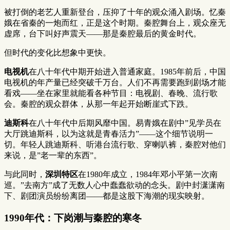
被打倒的老艺人重新登台，压抑了十年的观众涌入剧场。忆秦
娥在省秦的一炮而红，正是这个时期。秦腔舞台上，观众座无
虚席，台下叫好声震天——那是秦腔最后的黄金时代。
但时代的变化比想象中更快。
电视机
在八十年代中期开始进入普通家庭。1985年前后，中国
电视机的年产量已经突破千万台。人们不再需要跑到剧场才能
看戏——坐在家里就能看各种节目：电视剧、春晚、流行歌
会。秦腔的观众群体，从那一年起开始断崖式下跌。
迪斯科
在八十年代中后期风靡中国。易青娥在剧中”见学员在
大厅跳迪斯科，以为这就是青春活力”——这个细节说明一
切。年轻人跳迪斯科、听港台流行歌、穿喇叭裤，秦腔对他们
来说，是”老一辈的东西”。
与此同时，
深圳特区
在1980年成立，1984年邓小平第一次南
巡。”去南方”成了无数人心中蠢蠢欲动的念头。剧中封潇潇南
下、剧团演员纷纷离团——都是这股下海潮的现实映射。
1990年代：下岗潮与秦腔的寒冬