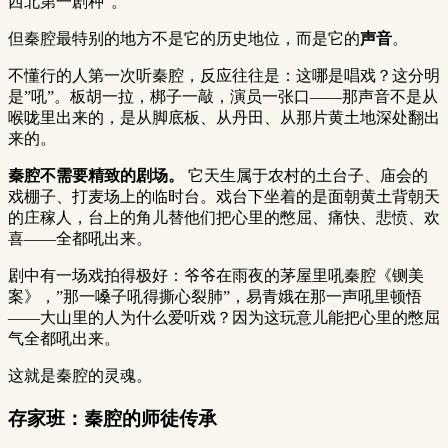
西北第一剧种”。
但秦腔最特别的地方不是它的历史地位，而是它的
声音
。
不懂行的人第一次听秦腔，反应往往是：这哪是唱戏？这分明
是”吼”。板胡一拉，梆子一敲，演员一张口——那声音不是从
喉咙里出来的，是从脚底板、从丹田、从那片黄土地深处翻出
来的。
秦腔不需要精致的剧场。
它天生属于农村的土台子、庙会的
戏棚子、打麦场上的临时台。戏台下坐着的是面朝黄土背朝天
的庄稼人，台上的角儿替他们把心里的憋屈、痛快、悲愤、欢
喜——全都吼出来。
剧中有一场戏拍得极好：爷爷在雨夜的茅屋里吼秦腔《铡美
案》，”那一嗓子吼得撕心裂肺”，易青娥在那一声吼里顿悟
——大山里的人为什么爱听戏？因为这玩意儿能把心里的憋屈
气全都吼出来。
这就是秦腔的灵魂。
存家班：秦腔的师徒传承