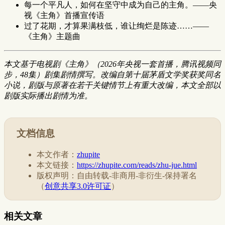
每一个平凡人，如何在坚守中成为自己的主角。——央
视《主角》首播宣传语
过了花期，才算果满枝低，谁让绚烂是陈迹……——
《主角》主题曲
本文基于电视剧《主角》（2026年央视一套首播，腾讯视频同
步，48集）剧集剧情撰写。改编自第十届茅盾文学奖获奖同名
小说，剧版与原著在若干关键情节上有重大改编，本文全部以
剧版实际播出剧情为准。
文档信息
本文作者：
zhupite
本文链接：
https://zhupite.com/reads/zhu-jue.html
版权声明：自由转载-非商用-非衍生-保持署名
（
创意共享3.0许可证
）
相关文章