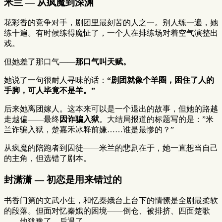
米兰 — 从疯魔到深渊
花彩香的竞争对手，剧团里最刻苦的人之一。别人练一遍，她
练十遍。有时候练得魔怔了，一个人在排练场对着空气演整出
戏。
但她差了那口气——
那口气叫天赋。
她说了一句很耐人寻味的话：
“剧团就像个羊圈，困住了人的
手脚，可人毕竟不是羊。”
后来她离团嫁人。这本来可以是一个退出的故事，但她的路越
走越偏——最终
因诈骗入狱
。大结局报道的标题写的是：”米
兰诈骗入狱，楚嘉禾冰释前嫌……谁是最惨的？”
从疯魔的陪跑者到囚徒——米兰的悲剧在于，她一直想当自己
的主角，但选错了剧本。
封潇潇 — 初恋是用来错过的
书香门第的文武小生，和忆秦娥台上台下的情愫是全剧最柔软
的段落。但面对忆秦娥的困境——倒仓、被排挤、四面楚歌
——他犹豫了、后退了。