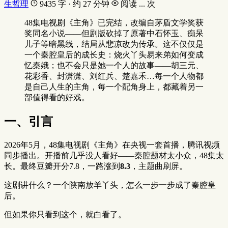
生哲理
9435 字 · 约 27 分钟
阅读
...
次
48集电视剧《主角》已完结，改编自茅盾文学奖获
奖同名小说——但剧版砍掉了原著中石怀玉、痴呆
儿子等暗黑线，结局从悲凉改为传承。这不仅仅是
一个秦腔皇后的成长史：烧火丫头易来弟如何变成
忆秦娥；也不会只是她一个人的故事——胡三元、
花彩香、封潇潇、刘红兵、楚嘉禾…每一个人物都
是自己人生的主角，每一个配角身上，都藏着另一
部值得看的好戏。
一、引言
2026年5月，48集电视剧《主角》在央视一套首播，腾讯视频
同步播出。开播前几乎没人看好——秦腔题材太小众，48集太
长。最终豆瓣开分7.8，一路涨到
8.3
，主题曲刷屏。
这剧讲什么？一个陕南放羊丫头，怎么一步一步成了秦腔皇
后。
但如果你只看到这个，就白看了。