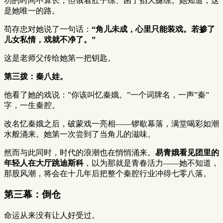
功的时间不算长，但饿着肚子练、困了掐大腿练。她知道，这
是她唯一的路。
苟存忠对她说了一句话：
“角儿未成，心里只能装戏。若掺了
儿女私情，戏就不净了。”
这是老师父传给她第一把钥匙。
第三拨：秦八娃。
他看了她的戏说：”你该叫忆秦娥。”一个词牌名，一声”秦”
字，一生秦腔。
改名忆秦娥之后，破蒙戏一亮相——锣歇幕落，满堂喝彩如潮
水般涌来。她第一次尝到了当角儿的滋味。
然而与此同时，时代的浪潮也在悄悄涌来。
易青娥看见团里的
年轻人在大厅跳迪斯科
，以为那就是青春活力——她不知道，
那股风潮，将会在十几年后把整个秦腔行业冲得七零八落。
第三幕：倒仓
命运从来没有让人好受过。