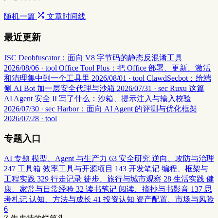
随机一篇
文章时间线
最近更新
JSC Deobfuscator：面向 V8 字节码的静态反混淆工具
2026/08/06 · tool
Office Tool Plus：把 Office 部署、更新、激活
和清理集中到一个工具里
2026/08/01 · tool
ClawdSecbot：给端
侧 AI Bot 加一层安全代理与沙箱
2026/07/31 · sec
Ruxu 这篇
AI Agent 安全 II 写了什么：沙箱、提示注入与输入校验
2026/07/30 · sec
Harbor：面向 AI Agent 的评测与优化框架
2026/07/28 · tool
专题入口
AI 专题
模型、Agent 与生产力
63
安全研究
逆向、攻防与治理
247
工具箱
效率工具与开源项目
143
开发笔记
编程、框架与
工程实践
329
行走记录
徒步、旅行与城市观察
28
生活实践
健
康、家常与日常经验
32
读书笔记
阅读、摘抄与书影音
137
思
考札记
认知、方法与成长
41
投资认知
资产配置、市场与风险
6