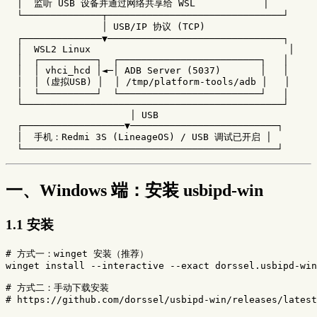
  │  监听 USB 设备并通过网络共享给 WSL            │

  └──────────────┬───────────────────────────────┘

                 │ USB/IP 协议 (TCP)

  ┌──────────────▼───────────────────────────────┐

  │  WSL2 Linux                                   │

  │  ┌──────────┐  ┌─────────────────────────┐   │

  │  │ vhci_hcd │◄─│ ADB Server (5037)       │   │

  │  │ (虚拟USB) │  │ /tmp/platform-tools/adb │   │

  │  └──────────┘  └─────────────────────────┘   │

  └──────────────────────────────────────────────┘

                      │ USB

  ┌──────────────────▼──────────────────────────┐

  │  手机：Redmi 3S (LineageOS) / USB 调试已开启 │

一、Windows 端：安装 usbipd-win
1.1 安装
# 方式一：winget 安装（推荐）
winget
install
--interactive
--exact
dorssel.usbipd-win
# 方式二：手动下载安装
# https://github.com/dorssel/usbipd-win/releases/latest