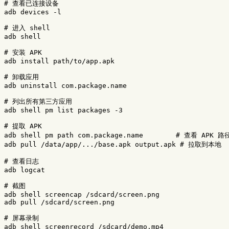
# 查看已连接设备
adb devices 
-l
# 进入 shell
adb shell

# 安装 APK
adb 
install 
path/to/app.apk

# 卸载应用
adb uninstall com.package.name

# 列出所有第三方应用
adb shell pm list packages 
-3
# 提取 APK
adb shell pm path com.package.name        
# 查看 APK 路
adb pull /data/app/.../base.apk output.apk 
# 拉取到本地
# 查看日志
adb logcat

# 截图
adb shell screencap /sdcard/screen.png

adb pull /sdcard/screen.png

# 屏幕录制
adb shell screenrecord /sdcard/demo.mp4
