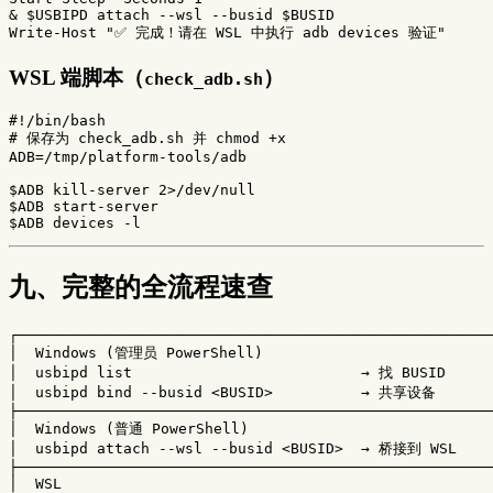
&
$USBIPD
attach
--wsl
--busid
$BUSID
Write-Host
"✅ 完成！请在 WSL 中执行 adb devices 验证"
WSL 端脚本（
）
check_adb.sh
#!/bin/bash
# 保存为 check_adb.sh 并 chmod +x
ADB
=
/tmp/platform-tools/adb

$ADB
$ADB
$ADB
 devices 
-l
九、完整的全流程速查
┌──────────────────────────────────────────────────────
│  Windows (管理员 PowerShell)                           
│  usbipd list                          → 找 BUSID      
│  usbipd bind --busid <BUSID>          → 共享设备       
├──────────────────────────────────────────────────────
│  Windows (普通 PowerShell)                            
│  usbipd attach --wsl --busid <BUSID>  → 桥接到 WSL    │
├──────────────────────────────────────────────────────
│  WSL                                                 