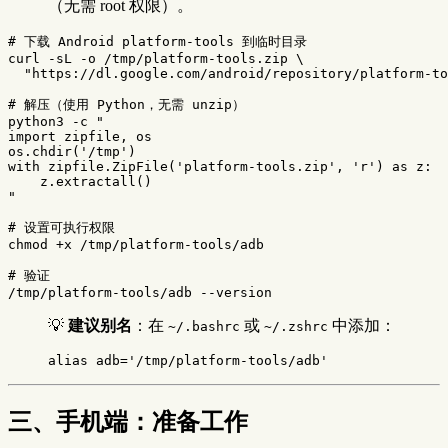
（无需 root 权限）。
# 下载 Android platform-tools 到临时目录
curl 
-sL
-o
 /tmp/platform-tools.zip 
\
"https://dl.google.com/android/repository/platform-to
# 解压（使用 Python，无需 unzip）
python3 
-c
"

import zipfile, os

os.chdir('/tmp')

with zipfile.ZipFile('platform-tools.zip', 'r') as z:

    z.extractall()

"
# 设置可执行权限
chmod
 +x /tmp/platform-tools/adb

# 验证
/tmp/platform-tools/adb 
--version
💡
建议别名
：在
或
中添加：
~/.bashrc
~/.zshrc
alias 
adb
=
'/tmp/platform-tools/adb'
三、手机端：准备工作