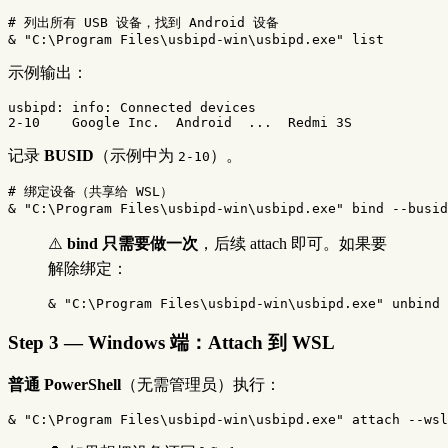
# 列出所有 USB 设备，找到 Android 设备
&
"C:\Program Files\usbipd-win\usbipd.exe"
list
示例输出：
usbipd: info: Connected devices

记录
BUSID
（示例中为
）。
2-10
# 绑定设备（共享给 WSL）
&
"C:\Program Files\usbipd-win\usbipd.exe"
bind
--busid
⚠️
bind 只需要做一次
，后续 attach 即可。如果要
解除绑定：
&
"C:\Program Files\usbipd-win\usbipd.exe"
unbind
Step 3 — Windows 端：Attach 到 WSL
普通 PowerShell
（无需管理员）执行：
&
"C:\Program Files\usbipd-win\usbipd.exe"
attach
--wsl