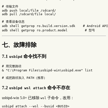
# 传输文件
adb push 
local
/file /sdcard/

adb pull /sdcard/file 
local
/

# 查看设备信息
adb shell getprop ro.build.version.sdk    
# Android AP
adb shell getprop ro.product.model         
# 型号
七、故障排除
7.1
命令找不到
usbipd
# 用完整路径
&
"C:\Program Files\usbipd-win\usbipd.exe"
list
# 或把路径加入 PATH（推荐）
7.2
命令不存在
usbipd wsl attach
usbipd-win 5.0+ 已移除
子命令，改用：
wsl
usbipd
attach
--wsl
--busid
<
BUSID
>