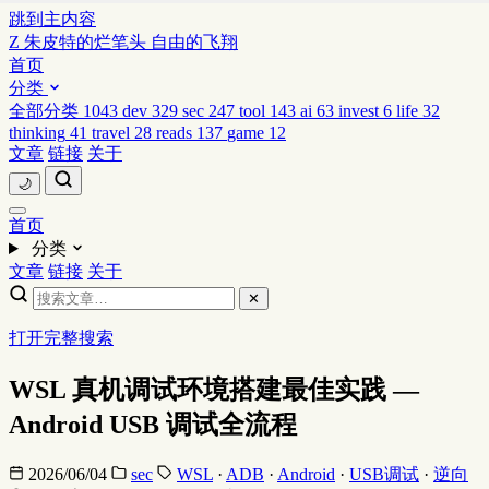
跳到主内容
Z
朱皮特的烂笔头
自由的飞翔
首页
分类
全部分类
1043
dev
329
sec
247
tool
143
ai
63
invest
6
life
32
thinking
41
travel
28
reads
137
game
12
文章
链接
关于
🌙
首页
分类
文章
链接
关于
✕
打开完整搜索
WSL 真机调试环境搭建最佳实践 —
Android USB 调试全流程
2026/06/04
sec
WSL
·
ADB
·
Android
·
USB调试
·
逆向