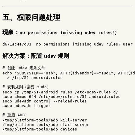
五、权限问题处理
现象：
no permissions (missing udev rules?)
解决方案：配置 udev 规则
# 创建 udev 规则文件
echo
'SUBSYSTEM=="usb", ATTR{idVendor}=="18d1", ATTR{i
>
 /tmp/51-android.rules

# 安装规则（需要 sudo）
sudo cp
sudo chmod 
sudo 
udevadm control 
--reload-rules
sudo 
udevadm trigger

# 重启 ADB
/tmp/platform-tools/adb kill-server

/tmp/platform-tools/adb start-server
