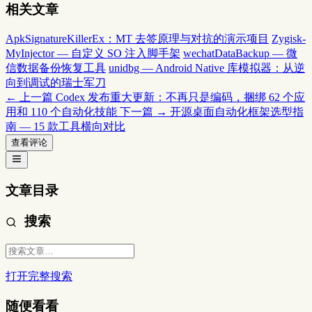
相关文章
ApkSignatureKillerEx：MT 去签原理与对抗的演示项目
Zygisk-
MyInjector — 自定义 SO 注入脚手架
wechatDataBackup — 微
信数据备份恢复工具
unidbg — Android Native 库模拟器：从逆
向到调试的瑞士军刀
← 上一篇
Codex 发布重大更新：不再只是编码，捆绑 62 个应
用和 110 个自动化技能
下一篇 →
开源桌面自动化框架选型指
南 — 15 款工具横向对比
查看评论
文章目录
搜索
打开完整搜索
随便看看