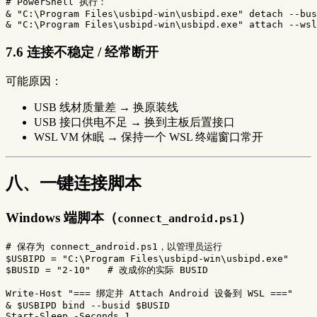
# PowerShell 执行：
& 
"C:
\P
rogram Files
\u
sbipd-win
\u
sbipd.exe"
 detach 
--bus
& 
"C:
\P
rogram Files
\u
sbipd-win
\u
sbipd.exe"
 attach 
--wsl
7.6 连接不稳定 / 经常断开
可能原因：
USB 线材质量差 → 换原装线
USB 接口供电不足 → 换到主板后置接口
WSL VM 休眠 → 保持一个 WSL 终端窗口常开
八、一键连接脚本
Windows 端脚本（
）
connect_android.ps1
# 保存为 connect_android.ps1，以管理员运行
$USBIPD
=
"C:\Program Files\usbipd-win\usbipd.exe"
$BUSID
=
"2-10"
# 改成你的实际 BUSID
Write-Host
"=== 绑定并 Attach Android 设备到 WSL ==="
&
$USBIPD
bind
--busid
$BUSID
Start-Sleep
-Seconds
1